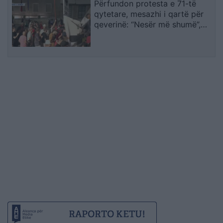
Përfundon protesta e 71-të
qytetare, mesazhi i qartë për
qeverinë: “Nesër më shumë”,
kërkohet largimi i Ramës