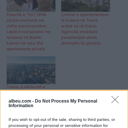
Pasuritë e “5D”/ SPAK
Çmimet e apartamenteve
zbulon kontratat me
të kullave në Tiranë
shifra marramendëse:
arrijnë sa në Dubai;
Lekët e korrupsionit me
Agjencitë imobiliare
tenderat në Bashki
parashikojnë sërish
kalonin në toka dhe
shtrenjtim të qendrës
apartamente private
Tirana, e nënta më e
shtrenjtë në Europë për
fuqinë blerëse, çmime të
albeu.com -
Do Not Process My Personal
njëjta banese me
Information
Madridin
If you wish to opt-out of the sale, sharing to third parties, or
processing of your personal or sensitive information for