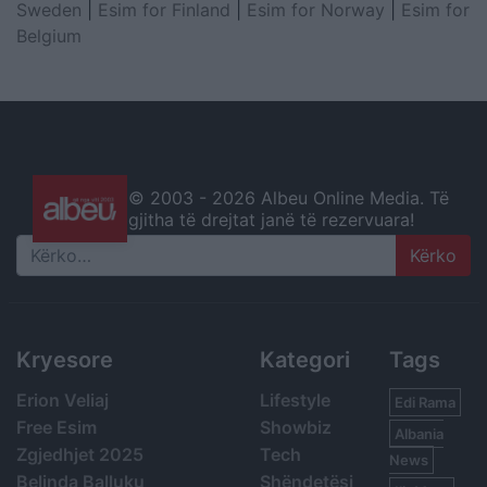
Sweden
|
Esim for Finland
|
Esim for Norway
|
Esim for
Belgium
© 2003 -
2026 Albeu Online Media. Të
gjitha të drejtat janë të rezervuara!
Search
Kryesore
Kategori
Tags
Erion Veliaj
Lifestyle
Edi Rama
Free Esim
Showbiz
Albania
Zgjedhjet 2025
Tech
News
Belinda Balluku
Shëndetësi