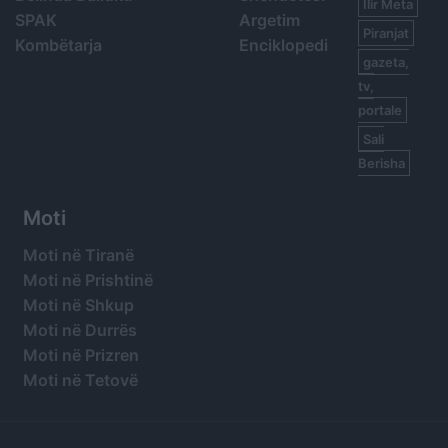
Ilir Meta
SPAK
Argetim
Piranjat
Kombëtarja
Enciklopedi
gazeta,
tv,
portale
Sali
Berisha
Moti
Moti në Tiranë
Moti në Prishtinë
Moti në Shkup
Moti në Durrës
Moti në Prizren
Moti në Tetovë