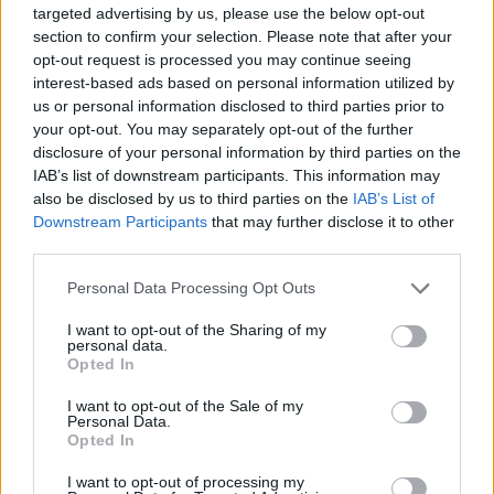
targeted advertising by us, please use the below opt-out
section to confirm your selection. Please note that after your
opt-out request is processed you may continue seeing
interest-based ads based on personal information utilized by
us or personal information disclosed to third parties prior to
your opt-out. You may separately opt-out of the further
disclosure of your personal information by third parties on the
IAB’s list of downstream participants. This information may
also be disclosed by us to third parties on the
IAB’s List of
Downstream Participants
that may further disclose it to other
third parties.
Personal Data Processing Opt Outs
Shtuar
më
21.12.2022 13:14
I want to opt-out of the Sharing of my
personal data.
Tags:
,
,
më e shtrenjta në Europë
Shqiperi
Opted In
,
,
shtrejtesi
Toke
Toke e punueshme
I want to opt-out of the Sale of my
Personal Data.
Opted In
I want to opt-out of processing my