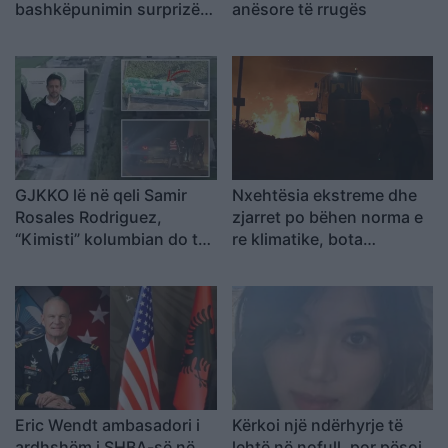
bashkëpunimin surprizë
anësore të rrugës
me Gimbo-n
GJKKO lë në qeli Samir
Nxehtësia ekstreme dhe
Rosales Rodriguez,
zjarret po bëhen norma e
“Kimisti” kolumbian do të
re klimatike, bota
vuajë 14 vite burg për
përballet me sinjale alarmi
laboratorin e Frakullës
Eric Wendt ambasadori i
Kërkoi një ndërhyrje të
ardhshëm i SHBA-së në
lehtë në nofull, por pësoi