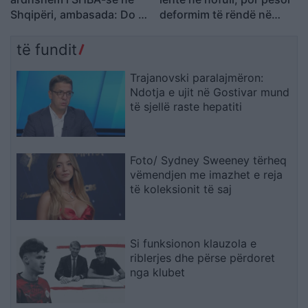
Shqipëri, ambasada: Do të
deformim të rëndë në
përkrahë objektivat e
fytyrë dhe humbi punën si
Trump për NATO-n dhe
modele
të fundit
sigurinë
Trajanovski paralajmëron:
Ndotja e ujit në Gostivar mund
të sjellë raste hepatiti
Foto/ Sydney Sweeney tërheq
vëmendjen me imazhet e reja
të koleksionit të saj
Si funksionon klauzola e
riblerjes dhe përse përdoret
nga klubet