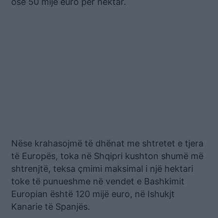
ose 50 mijë euro për hektar.
Nëse krahasojmë të dhënat me shtretet e tjera
të Europës, toka në Shqipri kushton shumë më
shtrenjtë, teksa çmimi maksimal i një hektari
toke të punueshme në vendet e Bashkimit
Europian është 120 mijë euro, në Ishukjt
Kanarie të Spanjës.