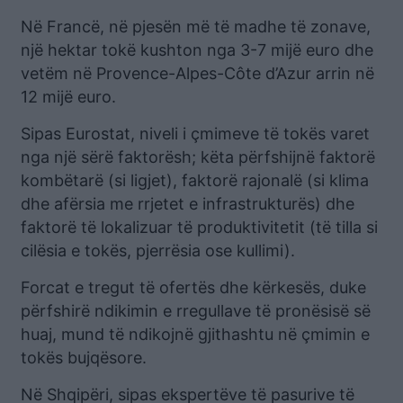
Në Francë, në pjesën më të madhe të zonave,
një hektar tokë kushton nga 3-7 mijë euro dhe
vetëm në Provence-Alpes-Côte d’Azur arrin në
12 mijë euro.
Sipas Eurostat, niveli i çmimeve të tokës varet
nga një sërë faktorësh; këta përfshijnë faktorë
kombëtarë (si ligjet), faktorë rajonalë (si klima
dhe afërsia me rrjetet e infrastrukturës) dhe
faktorë të lokalizuar të produktivitetit (të tilla si
cilësia e tokës, pjerrësia ose kullimi).
Forcat e tregut të ofertës dhe kërkesës, duke
përfshirë ndikimin e rregullave të pronësisë së
huaj, mund të ndikojnë gjithashtu në çmimin e
tokës bujqësore.
Në Shqipëri, sipas ekspertëve të pasurive të