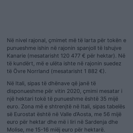
Në nivel rajonal, çmimet më të larta për tokën e
punueshme ishin në rajonin spanjoll të Ishujve
Kanarie (mesatarisht 120 477 € për hektar). Në
të kundërt, më e ulëta ishte në rajonin suedez
të Övre Norrland (mesatarisht 1 882 €).
Në Itali, sipas të dhënave që janë të
disponueshme për vitin 2020, çmimi mesatar i
një hektari tokë të punueshme është 35 mijë
euro. Zona më e shtrenjtë në Itali, sipas tabelës
së Eurostat është në Valle d’Aosta, me 56 mijë
euro për hektar dhe më i liri në Sardenja dhe
Molise, me 15-16 miëj euro për hektarë.