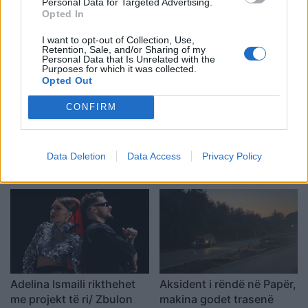
Personal Data for Targeted Advertising.
Opted In
I want to opt-out of Collection, Use,
Retention, Sale, and/or Sharing of my
Personal Data that Is Unrelated with the
Purposes for which it was collected.
Opted Out
CONFIRM
Rusia goditet nga një
Je mysafir, kthehu në
sulm i gjerë me dronë
Shqipëri”/ Gazetari grek
ukrainas, përfshihet nga
me origjinë shqiptare
Data Deletion
Data Access
Privacy Policy
flakët rafineria dhe
përballet me sulm racist
plagosen 5 persona
pas paralajmërimit për
rikthimin e ideologjisë së
Agimit të Artë
Adelina Ismaili rikthehet
Aksident i rëndë në Papër,
me projekt të ri/ Zbulon
makina godet trasenë