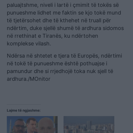
paluajtshme, niveli i lartë i çmimit të tokës së
punueshme lidhet me faktin se kjo tokë mund
të tjetërsohet dhe të kthehet në truall për
ndërtim, duke sjellë shumë të ardhura sidomos
në rrethinat e Tiranës, ku ndërtohen
komplekse vilash.
Ndërsa në shtetet e tjera të Europës, ndërtimi
në tokë të punueshme është pothuajse i
pamundur dhe si rrjedhojë toka nuk sjell të
ardhura./MOnitor
Lajme të ngjashme: