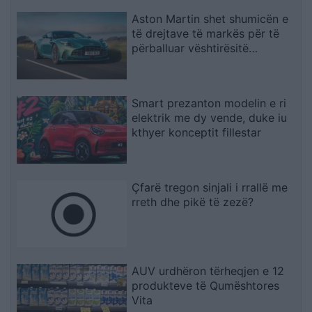
Aston Martin shet shumicën e
të drejtave të markës për të
përballuar vështirësitë
financiare
Smart prezanton modelin e ri
elektrik me dy vende, duke iu
kthyer konceptit fillestar
Çfarë tregon sinjali i rrallë me
rreth dhe pikë të zezë?
AUV urdhëron tërheqjen e 12
produkteve të Qumështores
Vita