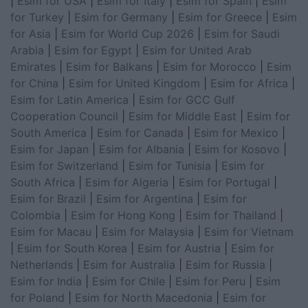
|
Esim for USA
|
Esim for Italy
|
Esim for Spain
|
Esim
for Turkey
|
Esim for Germany
|
Esim for Greece
|
Esim
for Asia
|
Esim for World Cup 2026
|
Esim for Saudi
Arabia
|
Esim for Egypt
|
Esim for United Arab
Emirates
|
Esim for Balkans
|
Esim for Morocco
|
Esim
for China
|
Esim for United Kingdom
|
Esim for Africa
|
Esim for Latin America
|
Esim for GCC Gulf
Cooperation Council
|
Esim for Middle East
|
Esim for
South America
|
Esim for Canada
|
Esim for Mexico
|
Esim for Japan
|
Esim for Albania
|
Esim for Kosovo
|
Esim for Switzerland
|
Esim for Tunisia
|
Esim for
South Africa
|
Esim for Algeria
|
Esim for Portugal
|
Esim for Brazil
|
Esim for Argentina
|
Esim for
Colombia
|
Esim for Hong Kong
|
Esim for Thailand
|
Esim for Macau
|
Esim for Malaysia
|
Esim for Vietnam
|
Esim for South Korea
|
Esim for Austria
|
Esim for
Netherlands
|
Esim for Australia
|
Esim for Russia
|
Esim for India
|
Esim for Chile
|
Esim for Peru
|
Esim
for Poland
|
Esim for North Macedonia
|
Esim for