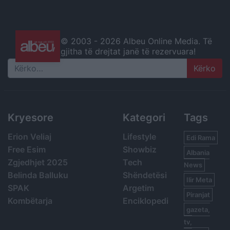
© 2003 -
2026 Albeu Online Media. Të
gjitha të drejtat janë të rezervuara!
Search
Kryesore
Kategori
Tags
Erion Veliaj
Lifestyle
Edi Rama
Free Esim
Showbiz
Albania
Zgjedhjet 2025
Tech
News
Belinda Balluku
Shëndetësi
Ilir Meta
SPAK
Argetim
Piranjat
Kombëtarja
Enciklopedi
gazeta,
tv,