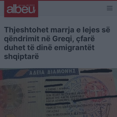
Thjeshtohet marrja e lejes së
qëndrimit në Greqi, çfarë
duhet të dinë emigrantët
shqiptarë