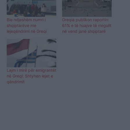
Bie ndjeshëm numri i
Greqia publikon raportin:
shqiptarëve me
61% e të huajve të rregullt
lejeqëndrimi në Greqi
në vend janë shqiptarë
Lajm i mirë për emigrantët
në Greqi: Shtyhen lejet e
qëndrimit