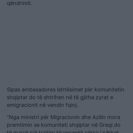
qëndrimit.
Sipas ambasadores lehtësimet për komunitetin
shqiptar do të shtrihen në të gjitha zyrat e
emigracionit në vendin fqinj.
“Nga ministri për Migracionin dhe Azilin mora
premtimin se komuniteti shqiptar në Greqi do
të marrë një trajtim të veçantë përsa i përket