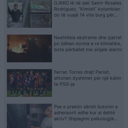
GJKKO lë në qeli Samir Rosales
Rodriguez, “Kimisti” kolumbian
do të vuajë 14 vite burg për
laboratorin e Frakullës
Nxehtësia ekstreme dhe zjarret
po bëhen norma e re klimatike,
bota përballet me sinjale alarmi
Ferran Torres drejt Parisit,
shtohen dyshimet për një kalim
te PSG-ja
Pse e prekim sërish butonin e
ashensorit edhe kur ai është
aktiv? Shpjegimi psikologjik
pas këtij veprimi