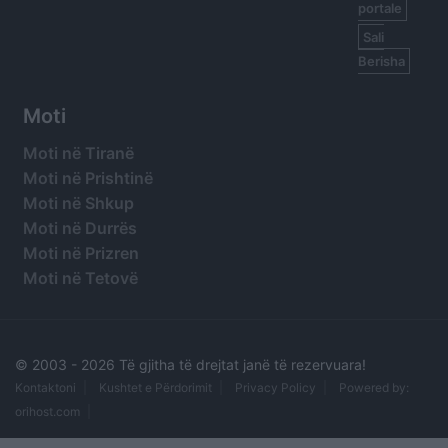
portale
Sali
Berisha
Moti
Moti në Tiranë
Moti në Prishtinë
Moti në Shkup
Moti në Durrës
Moti në Prizren
Moti në Tetovë
© 2003 -
2026 Të gjitha të drejtat janë të rezervuara!
Kontaktoni
Kushtet e Përdorimit
Privacy Policy
Powered by:
orihost.com