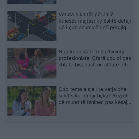
Vetura e kaltër përballë
kthesës majtas: ky është detaji
që i çon shumicën në përgjigje
të gabuar
Nga kujdestari te kuzhinierja
profesioniste: Çfarë zbuloi pas
shtatë bisedash në shtatë ditë
Çdo temë e sjell te vetja dhe
sillet sikur di gjithçka? Arsyet
që mund të fshihen pas kësaj
sjelljeje