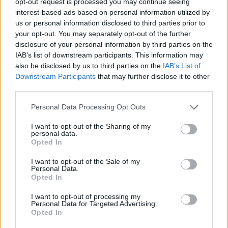
opt-out request is processed you may continue seeing
interest-based ads based on personal information utilized by
us or personal information disclosed to third parties prior to
your opt-out. You may separately opt-out of the further
Nxehtësia ekstreme dhe
Kërkoi një ndërhyrje të
disclosure of your personal information by third parties on the
zjarret po bëhen norma e
lehtë në nofull, por pësoi
IAB’s list of downstream participants. This information may
re klimatike, bota
deformim të rëndë në
also be disclosed by us to third parties on the
IAB’s List of
përballet me sinjale alarmi
fytyrë dhe humbi punën si
Downstream Participants
that may further disclose it to other
modele
third parties.
Personal Data Processing Opt Outs
I want to opt-out of the Sharing of my
personal data.
Opted In
Sulmet e majmunit
Turisti i huaj kërkohet nga
I want to opt-out of the Sale of my
Personal Data.
shkaktojnë panik në një
policia greke pas
Opted In
qytet të Indonezisë, 18 të
propozimit për të miturën
plagosur
10-vjeçare në Kretë
I want to opt-out of processing my
Personal Data for Targeted Advertising.
Opted In