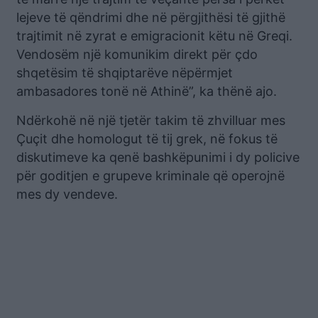
lejeve të qëndrimi dhe në përgjithësi të gjithë
trajtimit në zyrat e emigracionit këtu në Greqi.
Vendosëm një komunikim direkt për çdo
shqetësim të shqiptarëve nëpërmjet
ambasadores tonë në Athinë”, ka thënë ajo.
Ndërkohë në një tjetër takim të zhvilluar mes
Çuçit dhe homologut të tij grek, në fokus të
diskutimeve ka qenë bashkëpunimi i dy policive
për goditjen e grupeve kriminale që operojnë
mes dy vendeve.