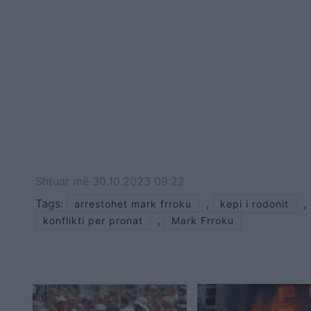
Shtuar
më
30.10.2023 09:22
Tags:
,
,
arrestohet mark frroku
kepi i rodonit
,
konflikti per pronat
Mark Frroku