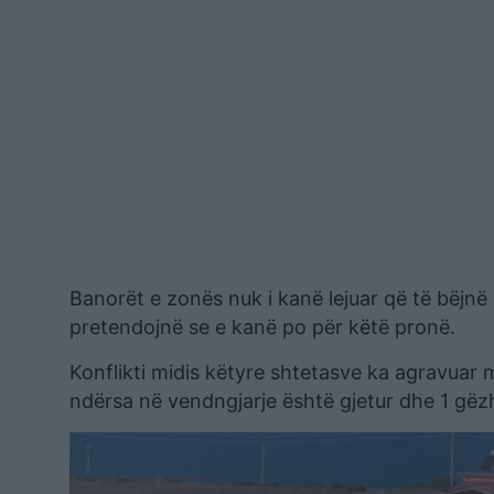
Banorët e zonës nuk i kanë lejuar që të bëjnë 
pretendojnë se e kanë po për këtë pronë.
Konflikti midis këtyre shtetasve ka agravuar 
ndërsa në vendngjarje është gjetur dhe 1 gëzh