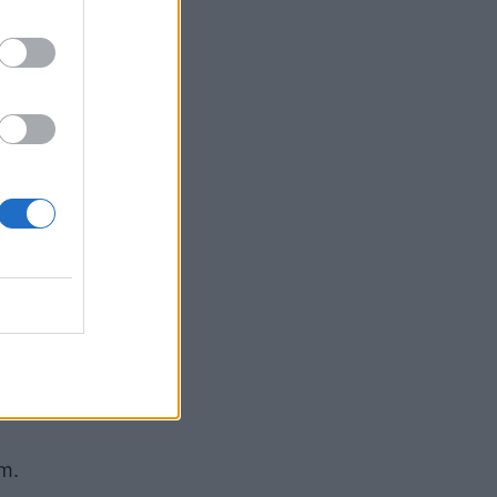
he O. R.
he P. D.
hës
kanë
në po për
rushte.
ë në
ëm.