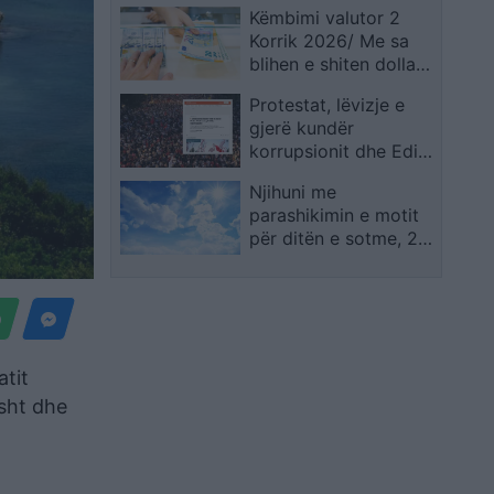
Këmbimi valutor 2
Kryeministrisë!
Korrik 2026/ Me sa
Dorëheqje e
blihen e shiten dollari
panegociueshme e
dhe euro, çfarë ndodh
Ramës
Protestat, lëvizje e
me monedhat e tjera
gjerë kundër
korrupsionit dhe Edi
Ramës/ Gazeta
Njihuni me
gjermane “Der
parashikimin e motit
Spiegel”: Zemërimi jo
për ditën e sotme, 2
kundër Trump apo
Korrik 2026
Kushner, por kundër
klasës politike
atit
isht dhe