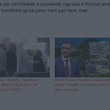
 për certifikatën e pronësisë, nga ana e Policisë janë
r konfliktet që ka patur herë pas here, mes
Kepi i Rodonit, Gjykata e
Sherri te Kepi i Rodonit, policia njo
on Mark Frrokun dhe 7 të
zyrtar: Shpallet në kërkim shoferi i
e tjerë (VIDEO)
qëlloi me armë