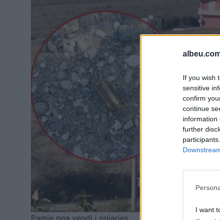
albeu.com
If you wish 
sensitive in
confirm you
continue se
information 
further disc
participants
Downstream 
Persona
I want t
Pamje nga vendi i ngjarjes