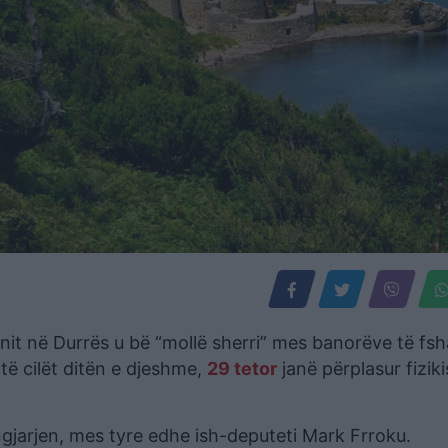
onit në Durrës u bë “mollë sherri” mes banorëve të fsh
të cilët ditën e djeshme,
29 tetor
janë përplasur fizik
 ngjarjen, mes tyre edhe ish-deputeti Mark Frroku.