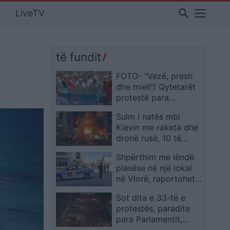
search
LiveTV
të fundit
FOTO- “Vezë, presh
dhe miell”/ Qytetarët
protestë para
Parlamentit në orën
Sulm i natës mbi
10:00: Është koha të
Kievin me raketa dhe
zgjohemi
dronë rusë, 10 të
vrarë dhe dhjetëra të
Shpërthim me lëndë
lënduar
plasëse në një lokal
në Vlorë, raportohet
për dëme të mëdha
Sot dita e 33-të e
materiale
protestës, paradite
para Parlamentit,
pasdite para