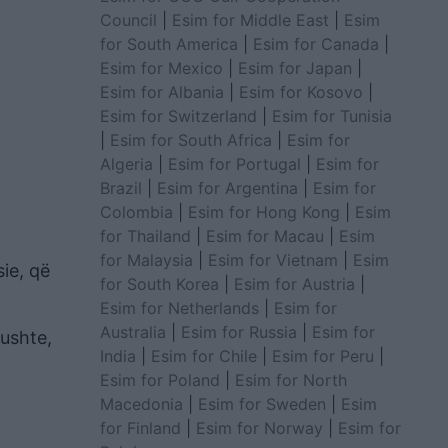
Council
|
Esim for Middle East
|
Esim
for South America
|
Esim for Canada
|
Esim for Mexico
|
Esim for Japan
|
Esim for Albania
|
Esim for Kosovo
|
Esim for Switzerland
|
Esim for Tunisia
|
Esim for South Africa
|
Esim for
Algeria
|
Esim for Portugal
|
Esim for
Brazil
|
Esim for Argentina
|
Esim for
Colombia
|
Esim for Hong Kong
|
Esim
for Thailand
|
Esim for Macau
|
Esim
for Malaysia
|
Esim for Vietnam
|
Esim
sie, që
for South Korea
|
Esim for Austria
|
Esim for Netherlands
|
Esim for
Australia
|
Esim for Russia
|
Esim for
rushte,
India
|
Esim for Chile
|
Esim for Peru
|
Esim for Poland
|
Esim for North
Macedonia
|
Esim for Sweden
|
Esim
for Finland
|
Esim for Norway
|
Esim for