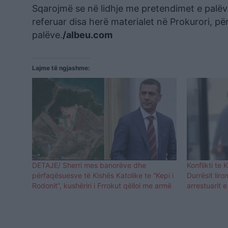
Sqarojmë se në lidhje me pretendimet e palëve
referuar disa herë materialet në Prokurori, pë
palëve.
/albeu.com
Lajme të ngjashme:
DETAJE/ Sherri mes banorëve dhe
Konflikti te 
përfaqësuesve të Kishës Katolike te “Kepi i
Durrësit lir
Rodonit”, kushëriri i Frrokut qëlloi me armë
arrestuarit 