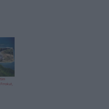
ftim
 Frrokut,