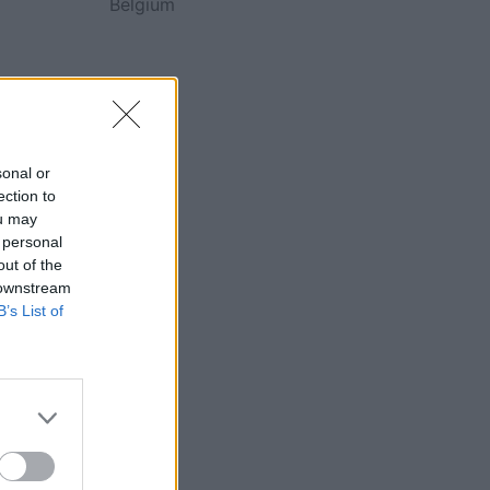
Belgium
sonal or
ection to
ou may
 personal
out of the
 downstream
B’s List of