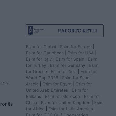
Esim for Global
|
Esim for Europe
|
Esim for Caribbean
|
Esim for USA
|
Esim for Italy
|
Esim for Spain
|
Esim
for Turkey
|
Esim for Germany
|
Esim
for Greece
|
Esim for Asia
|
Esim for
World Cup 2026
|
Esim for Saudi
zeri.
Arabia
|
Esim for Egypt
|
Esim for
United Arab Emirates
|
Esim for
Balkans
|
Esim for Morocco
|
Esim for
China
|
Esim for United Kingdom
|
Esim
pronës
for Africa
|
Esim for Latin America
|
Esim for GCC Gulf Cooperation