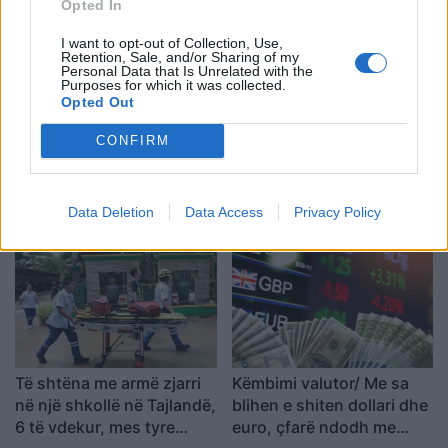
Opted In
I want to opt-out of Collection, Use,
Retention, Sale, and/or Sharing of my
Personal Data that Is Unrelated with the
Purposes for which it was collected.
Opted Out
CONFIRM
Gjendet pa shenja jete në
Meta përballet me gjobën
pallat një 47-vjeçar në
rekord prej 567 milionë
Elbasan, çfarë dyshohet
dollarësh për dëmtimin e
Data Deletion
Data Access
Privacy Policy
fëmijëve
Të shtëna me armë zjarri
Këmbimi valutor/ Me sa
në një shkollë në Tajlandë,
blihen e shiten dollari dhe
6 të vdekur, mes tyre
euro, çfarë ndodh me