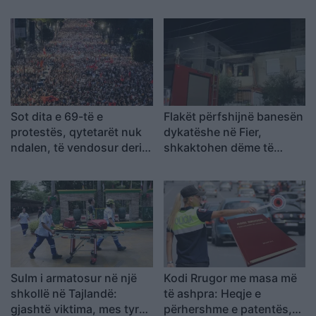
edhe autori
monedhat e tjera
Sot dita e 69-të e
Flakët përfshijnë banesën
protestës, qytetarët nuk
dykatëshe në Fier,
ndalen, të vendosur deri
shkaktohen dëme të
në largimin e kryeministrit
konsiderueshme
Sulm i armatosur në një
Kodi Rrugor me masa më
shkollë në Tajlandë:
të ashpra: Heqje e
gjashtë viktima, mes tyre
përhershme e patentës,