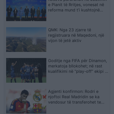
e Planit të Rritjes, vonesat në
reforma mund t’i kushtojnë
fondet
QMK: Nga 23 zjarre të
regjistruara në Maqedoni, një
vijon të jetë aktiv
Goditje nga FIFA për Dinamon,
merkatoja bllokohet; në rast
kualifikimi në “play-off” ekipi i
Dajës rrezikon pa përforcime
Agjenti konfirmon: Rodri e
njoftoi Real Madridin se ka
vendosur të transferohet te
Barcelona