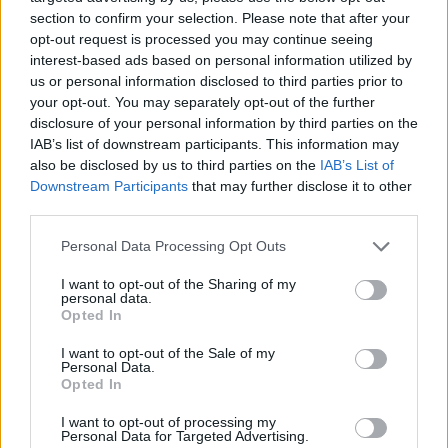
section to confirm your selection. Please note that after your
opt-out request is processed you may continue seeing
interest-based ads based on personal information utilized by
us or personal information disclosed to third parties prior to
your opt-out. You may separately opt-out of the further
disclosure of your personal information by third parties on the
IAB’s list of downstream participants. This information may
also be disclosed by us to third parties on the
IAB’s List of
Downstream Participants
that may further disclose it to other
third parties.
Shtuar
më
28.06.2022 09:09
Personal Data Processing Opt Outs
Tags:
,
Rajmonda Aleksi
Rajmonda Aleksi
I want to opt-out of the Sharing of my
,
,
aktorja
Rajmonda Aleksi ditelindja
Rajmonda
personal data.
Aleksi mosha
Opted In
I want to opt-out of the Sale of my
Personal Data.
Opted In
I want to opt-out of processing my
Personal Data for Targeted Advertising.