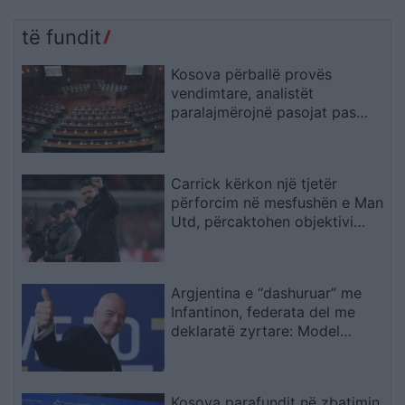
një 14-vjeçar
gjoba të rritura dhe
kufizime për drejtuesit e
të fundit
rinj
Kosova përballë provës
vendimtare, analistët
paralajmërojnë pasojat pas
mungesës së marrëveshjes
Kurti–Abdixhiku
Carrick kërkon një tjetër
përforcim në mesfushën e Man
Utd, përcaktohen objektivi
kryesor dhe alternativat
Argjentina e “dashuruar” me
Infantinon, federata del me
deklaratë zyrtare: Model
transparent
Kosova parafundit në zbatimin