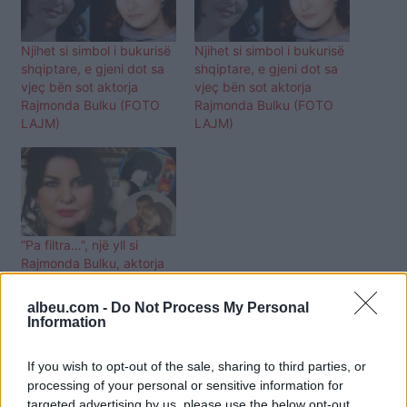
Njihet si simbol i bukurisë
Njihet si simbol i bukurisë
shqiptare, e gjeni dot sa
shqiptare, e gjeni dot sa
vjeç bën sot aktorja
vjeç bën sot aktorja
Rajmonda Bulku (FOTO
Rajmonda Bulku (FOTO
LAJM)
LAJM)
“Pa filtra…”, një yll si
Rajmonda Bulku, aktorja
publikon pamjet e rralla
(FOTO LAJM)
albeu.com -
Do Not Process My Personal
Information
If you wish to opt-out of the sale, sharing to third parties, or
processing of your personal or sensitive information for
targeted advertising by us, please use the below opt-out