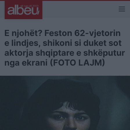
E njohët? Feston 62-vjetorin
e lindjes, shikoni si duket sot
aktorja shqiptare e shkëputur
nga ekrani (FOTO LAJM)