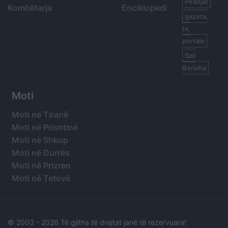
Piranjat
Kombëtarja
Enciklopedi
gazeta,
tv,
portale
Sali
Berisha
Moti
Moti në Tiranë
Moti në Prishtinë
Moti në Shkup
Moti në Durrës
Moti në Prizren
Moti në Tetovë
© 2003 -
2026 Të gjitha të drejtat janë të rezervuara!