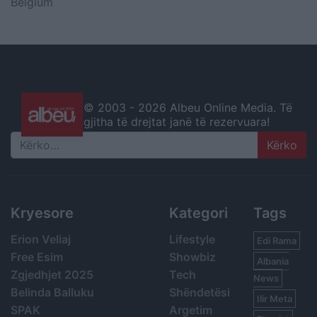
Belgium
© 2003 -
2026 Albeu Online Media. Të
gjitha të drejtat janë të rezervuara!
Search
Kryesore
Kategori
Tags
Erion Veliaj
Lifestyle
Edi Rama
Free Esim
Showbiz
Albania
Zgjedhjet 2025
Tech
News
Belinda Balluku
Shëndetësi
Ilir Meta
SPAK
Argetim