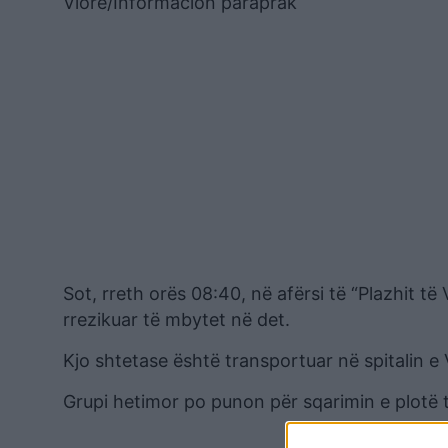
Vlorë/Informacion paraprak
Sot, rreth orës 08:40, në afërsi të “Plazhit të 
rrezikuar të mbytet në det.
Kjo shtetase është transportuar në spitalin 
Grupi hetimor po punon për sqarimin e plotë 