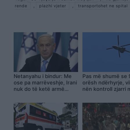
,
,
rende
plazhi vjeter
transportohet ne spital
Netanyahu i bindur: Me
Pas më shumë se 
ose pa marrëveshje, Irani
orësh ndërhyrje, v
nuk do të ketë armë
nën kontroll zjarri
bërthamore
Drizës dhe Peshtan
familje u larguan
përkohësisht