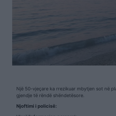
Një 50-vjeçare ka rrezikuar mbytjen sot në pl
gjendje të rëndë shëndetësore.
Njoftimi i policisë: