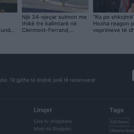
Një 34-vjeçar sulmon me
“Ku po shkojmë?”
thikë tre kalimtarë në
Hoxha reagon p
rfundon
Clermont-Ferrand,
veprimeve të 
plagoset nga policia gjatë
në protestë: Sh
në në
ndërhyrjes
më e zhvilluar s
he
ndonjëherë, ke
je për
shumë për të b
ur:
a. Të gjitha të drejtat janë të rezervuara!
Linqet
Tags
Live tv shqiptare
Edi Rama
Moti në Shqipëri
Albania New