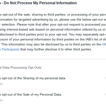
 -
Do Not Process My Personal Information
to opt-out of the sale, sharing to third parties, or processing of your per
formation for targeted advertising by us, please use the below opt-out s
r selection. Please note that after your opt-out request is processed y
eing interest-based ads based on personal information utilized by us or
disclosed to third parties prior to your opt-out. You may separately opt-
losure of your personal information by third parties on the IAB’s list of
. This information may also be disclosed by us to third parties on the
IA
Participants
that may further disclose it to other third parties.
l Data Processing Opt Outs
Rrezikoi të mbytej në Lungomare,
o opt-out of the Sharing of my personal data.
me urgjencë në spital
Një 79 vjeçar ndodhet në gjendje 
In
pasi ka rrezikuar që të mbytet në 
Ngjarja e rëndë ka ndodhur mëngj
o opt-out of the Sale of my Personal Data.
kësaj të enjtjeje në plazhin e Lun
In
shtetasi L. M., 79 vjeç, duke u lar