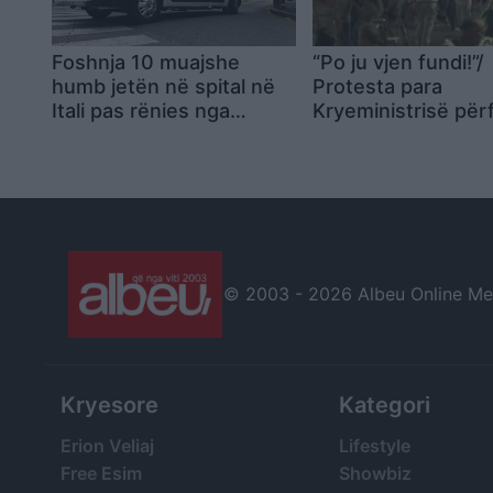
Foshnja 10 muajshe
“Po ju vjen fundi!”/
humb jetën në spital në
Protesta para
Itali pas rënies nga
Kryeministrisë pë
krevati
pas katër orësh,
qytetarët marshoj
rrugët e Tiranës d
shprehin mbështet
dy djemtë e burgos
Jemi me ju!
© 2003 -
2026 Albeu Online Medi
Kryesore
Kategori
Erion Veliaj
Lifestyle
Free Esim
Showbiz