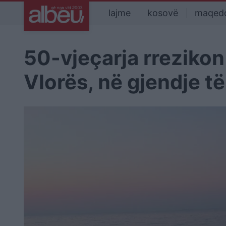
lajme
kosovë
maqed
50-vjeçarja rrezikon
Vlorës, në gjendje t