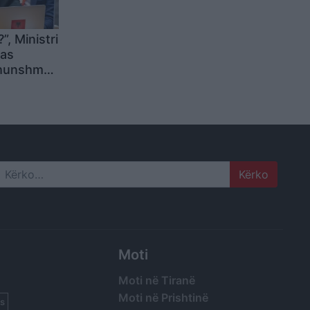
, Ministri
as
dhunshme
qipëria
e
mi ende
ërë
Search
Moti
Moti në Tiranë
Moti në Prishtinë
s