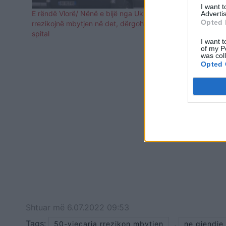
I want 
E rëndë Vlorë/ Nënë e bijë nga Ukraina
Pas 10 vjeçar
Advertis
Opted 
rrezikojnë mbytjen në det, dërgohen në
rrezikon të 
spital
gjendja e sa
I want t
of my P
was col
Opted 
Shtuar
më
6.07.2022 09:53
Tags:
,
50-vjeçarja rrezikon mbytjen
ne gjendje 