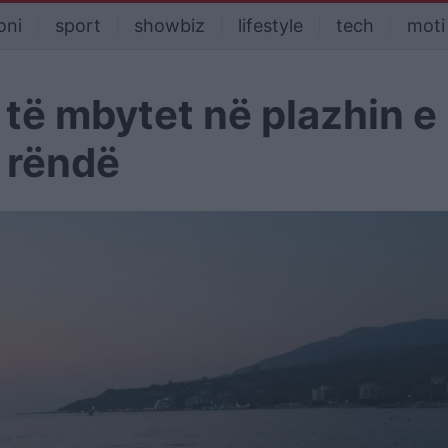
oni
sport
showbiz
lifestyle
tech
moti
 të mbytet në plazhin e
ë rëndë