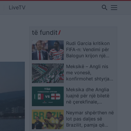
search
LiveTV
të fundit
Rudi Garcia kritikon
FIFA-n: Vendimi për
Balogun krijon një
precedent të
Meksikë – Angli nis
rrezikshëm në futboll
me vonesë,
konfirmohet shtyrja
për shkak të motit
Meksika dhe Anglia
luajnë për një biletë
në çerekfinale,
publikohen
Neymar shpërthen në
formacionet zyrtare
lot pas daljes së
Brazilit, pamja që
emocionon botën