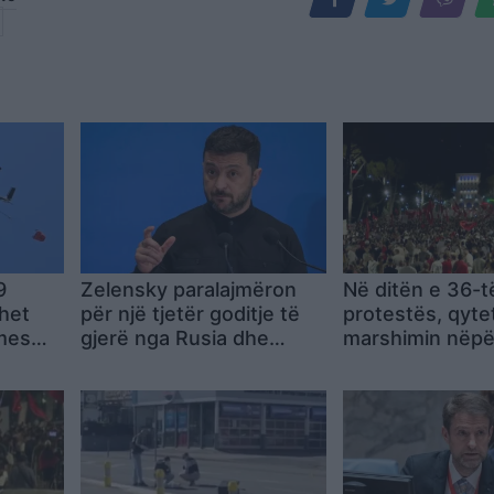
9
Zelensky paralajmëron
Në ditën e 36-t
ihet
për një tjetër goditje të
protestës, qytet
 mes
gjerë nga Rusia dhe
marshimin nëpë
it, 7
kërkon vigjilencë nga
Tiranës
qytetarët