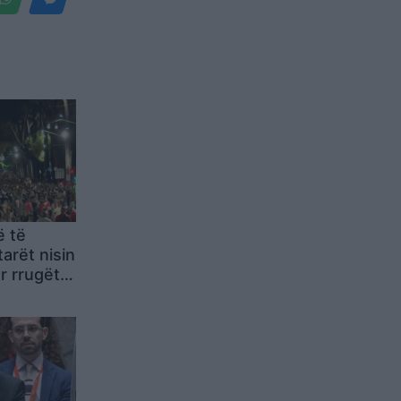
ë të
arët nisin
r rrugët e