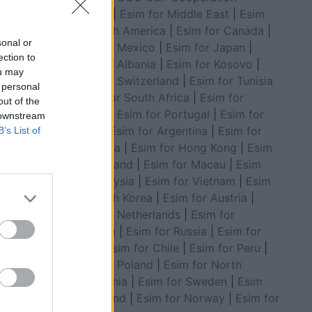
Council
|
Esim for Middle East
|
Esim
for South America
|
Esim for Canada
|
sonal or
Esim for Mexico
|
Esim for Japan
|
ection to
Esim for Albania
|
Esim for Kosovo
|
ou may
Esim for Switzerland
|
Esim for Tunisia
 personal
|
Esim for South Africa
|
Esim for
out of the
Algeria
|
Esim for Portugal
|
Esim for
 downstream
Brazil
|
Esim for Argentina
|
Esim for
B’s List of
Colombia
|
Esim for Hong Kong
|
Esim
for Thailand
|
Esim for Macau
|
Esim
for Malaysia
|
Esim for Vietnam
|
Esim
for South Korea
|
Esim for Austria
|
Esim for Netherlands
|
Esim for
 dërgohet
Australia
|
Esim for Russia
|
Esim for
të rëndë
India
|
Esim for Chile
|
Esim for Peru
|
det.
Esim for Poland
|
Esim for North
esin e
Macedonia
|
Esim for Sweden
|
Esim
gomares
for Finland
|
Esim for Norway
|
Esim for
ë në det