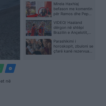
Mirela Haxhiaj
befason me komentin
për Ramos dhe Pepe
teksa flitej për Leo
VIDEO/ Haaland
Messin
dërgon në shtëpi
Brazilin e Ançelotit,
skandinavët në
Parashikimi i
çerekfinale të Kupës
horoskopit, zbuloni se
së Botës
çfarë kanë rezervuar
yjet për ju sot
het në