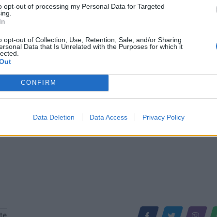
dyshohet se ka rrezikuar të mbytet
to opt-out of processing my Personal Data for Targeted
moshuari është transportuar…
it në Spille, një 6 vjeçare
ing.
In
mbytet në Vlorë: Kjo është
j shëndetësore
o opt-out of Collection, Use, Retention, Sale, and/or Sharing
ersonal Data that Is Unrelated with the Purposes for which it
lected.
Out
CONFIRM
Data Deletion
Data Access
Privacy Policy
te