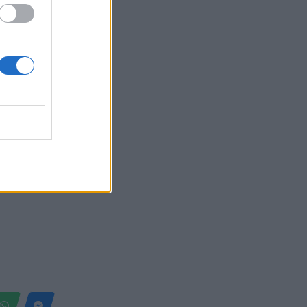
Belgium
. I