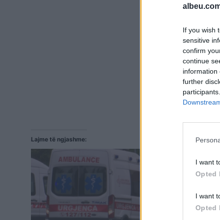
albeu.com
If you wish 
sensitive in
confirm you
continue se
information 
further disc
participants
Downstream 
Lajme të ngjashme:
Persona
I want t
Opted 
I want t
Opted 