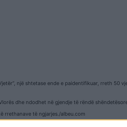
Vjetër”, një shtetase ende e paidentifikuar, rreth 50 vj
e Vlorës dhe ndodhet në gjendje të rëndë shëndetësor
të rrethanave të ngjarjes./albeu.com