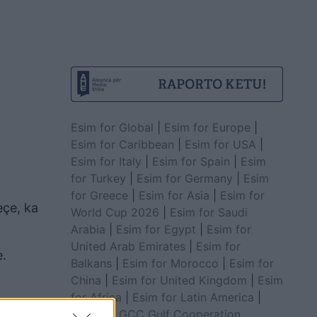
Esim for Global
|
Esim for Europe
|
Esim for Caribbean
|
Esim for USA
|
Esim for Italy
|
Esim for Spain
|
Esim
for Turkey
|
Esim for Germany
|
Esim
for Greece
|
Esim for Asia
|
Esim for
eçe, ka
World Cup 2026
|
Esim for Saudi
Arabia
|
Esim for Egypt
|
Esim for
United Arab Emirates
|
Esim for
e.
Balkans
|
Esim for Morocco
|
Esim for
China
|
Esim for United Kingdom
|
Esim
for Africa
|
Esim for Latin America
|
Esim for GCC Gulf Cooperation