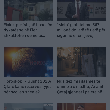
Flakët përfshijnë banesën
“Meta” gjobitet me 567
dykatëshe në Fier,
milionë dollarë të tjerë për
shkaktohen dëme të
sigurinë e fëmijëve,
konsiderueshme
kompania: Do ta apelojmë
Horoskopi 7 Gusht 2026/
Nga gëzimi i dasmës te
Çfarë kanë rezervuar yjet
dhimbja e madhe, Arianit
për secilën shenjë?
Çetaj gjendet i pajetë në
Pejë