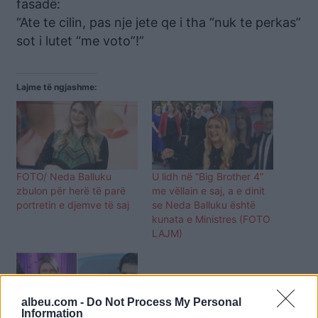
fasadë:
“Ate te cilin, pas nje jete qe i tha “nuk te perkas”
sot i lutet “me voto”!”
Lajme të ngjashme:
FOTO/ Neda Balluku
U lidh në “Big Brother 4”
zbulon për herë të parë
me vëllain e saj, a e dinit
portretin e djemve të saj
se Neda Balluku është
kunata e Ministres (FOTO
LAJM)
albeu.com -
Do Not Process My Personal
Information