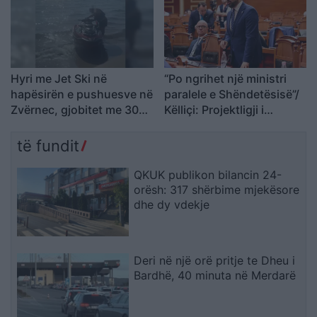
Hyri me Jet Ski në
“Po ngrihet një ministri
hapësirën e pushuesve në
paralele e Shëndetësisë”/
Zvërnec, gjobitet me 300
Këlliçi: Projektligji i
mijë lekë drejtuesi
shtatorit i hap rrugë
monopolit, SPAK të
të fundit
ndërhyjë
QKUK publikon bilancin 24-
orësh: 317 shërbime mjekësore
dhe dy vdekje
Deri në një orë pritje te Dheu i
Bardhë, 40 minuta në Merdarë