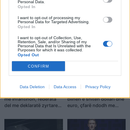
Personal Data.
Opted In
Tags:
,
Ferma Vip
neda balluku
I want to opt-out of processing my
Personal Data for Targeted Advertising.
Opted In
I want to opt-out of Collection, Use,
Retention, Sale, and/or Sharing of my
Personal Data that Is Unrelated with the
Purposes for which it was collected.
Opted Out
CONFIRM
Data Deletion
Data Access
Privacy Policy
Argjentina e “dashuruar”
Këmbimi valutor/ Me sa
me Infantinon, federata
blihen e shiten dollari dhe
del me deklaratë zyrtare:
euro, çfarë ndodh me
Model transparent
monedhat e tjera