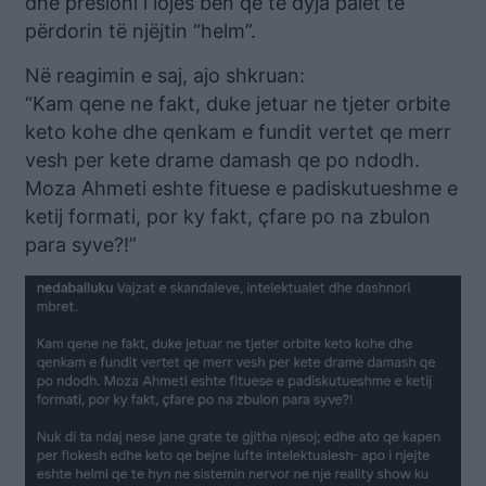
dhe presioni i lojës bën që të dyja palët të
përdorin të njëjtin “helm”.
Në reagimin e saj, ajo shkruan:
“Kam qene ne fakt, duke jetuar ne tjeter orbite
keto kohe dhe qenkam e fundit vertet qe merr
vesh per kete drame damash qe po ndodh.
Moza Ahmeti eshte fituese e padiskutueshme e
ketij formati, por ky fakt, çfare po na zbulon
para syve?!”