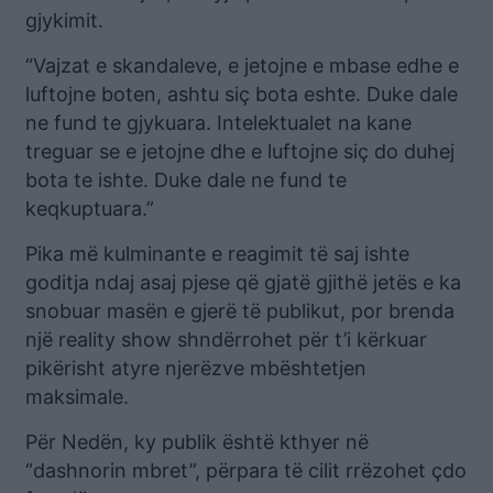
gjykimit.
“Vajzat e skandaleve, e jetojne e mbase edhe e
luftojne boten, ashtu siç bota eshte. Duke dale
ne fund te gjykuara. Intelektualet na kane
treguar se e jetojne dhe e luftojne siç do duhej
bota te ishte. Duke dale ne fund te
keqkuptuara.”
Pika më kulminante e reagimit të saj ishte
goditja ndaj asaj pjese që gjatë gjithë jetës e ka
snobuar masën e gjerë të publikut, por brenda
një reality show shndërrohet për t’i kërkuar
pikërisht atyre njerëzve mbështetjen
maksimale.
Për Nedën, ky publik është kthyer në
“dashnorin mbret”, përpara të cilit rrëzohet çdo