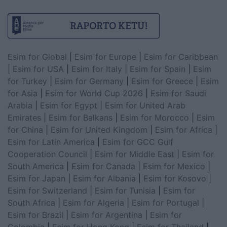
Esim for Global
|
Esim for Europe
|
Esim for Caribbean
|
Esim for USA
|
Esim for Italy
|
Esim for Spain
|
Esim
for Turkey
|
Esim for Germany
|
Esim for Greece
|
Esim
for Asia
|
Esim for World Cup 2026
|
Esim for Saudi
Arabia
|
Esim for Egypt
|
Esim for United Arab
Emirates
|
Esim for Balkans
|
Esim for Morocco
|
Esim
for China
|
Esim for United Kingdom
|
Esim for Africa
|
Esim for Latin America
|
Esim for GCC Gulf
Cooperation Council
|
Esim for Middle East
|
Esim for
South America
|
Esim for Canada
|
Esim for Mexico
|
Esim for Japan
|
Esim for Albania
|
Esim for Kosovo
|
Esim for Switzerland
|
Esim for Tunisia
|
Esim for
South Africa
|
Esim for Algeria
|
Esim for Portugal
|
Esim for Brazil
|
Esim for Argentina
|
Esim for
Colombia
|
Esim for Hong Kong
|
Esim for Thailand
|