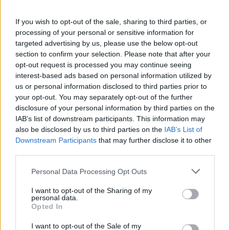
Nënë për herë të tretë,
Neda Balluku publikon
If you wish to opt-out of the sale, sharing to third parties, or
fotot e para me barkun e
processing of your personal or sensitive information for
rrumbullakosur (FOTO
targeted advertising by us, please use the below opt-out
LAJM)
section to confirm your selection. Please note that after your
opt-out request is processed you may continue seeing
interest-based ads based on personal information utilized by
us or personal information disclosed to third parties prior to
your opt-out. You may separately opt-out of the further
disclosure of your personal information by third parties on the
IAB’s list of downstream participants. This information may
also be disclosed by us to third parties on the
IAB’s List of
Downstream Participants
that may further disclose it to other
third parties.
Personal Data Processing Opt Outs
I want to opt-out of the Sharing of my
personal data.
Opted In
I want to opt-out of the Sale of my
Shtuar
më
19.05.2026 17:26