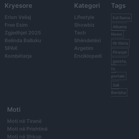
Kryesore
Kategori
Tags
Erion Veliaj
Lifestyle
Edi Rama
Free Esim
Showbiz
Albania
Zgjedhjet 2025
Tech
News
Belinda Balluku
Shëndetësi
Ilir Meta
SPAK
Argetim
Piranjat
Kombëtarja
Enciklopedi
gazeta,
tv,
portale
Sali
Berisha
Moti
Moti në Tiranë
Moti në Prishtinë
Moti në Shkup