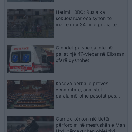
Hetimi i BBC: Rusia ka
sekuestruar ose synon të
marrë mbi 34 mijë prona të
ukrainasve në zonat e
pushtuara
Gjendet pa shenja jete në
pallat një 47-vjeçar në Elbasan,
çfarë dyshohet
Kosova përballë provës
vendimtare, analistët
paralajmërojnë pasojat pas
mungesës së marrëveshjes
Kurti–Abdixhiku
Carrick kërkon një tjetër
përforcim në mesfushën e Man
Utd, përcaktohen objektivi