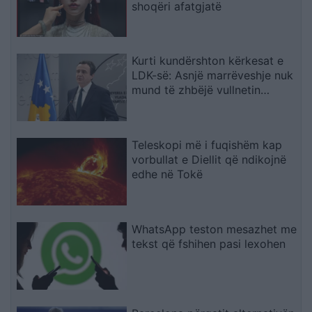
shoqëri afatgjatë
Kurti kundërshton kërkesat e
LDK-së: Asnjë marrëveshje nuk
mund të zhbëjë vullnetin
qytetar
Teleskopi më i fuqishëm kap
vorbullat e Diellit që ndikojnë
edhe në Tokë
WhatsApp teston mesazhet me
tekst që fshihen pasi lexohen