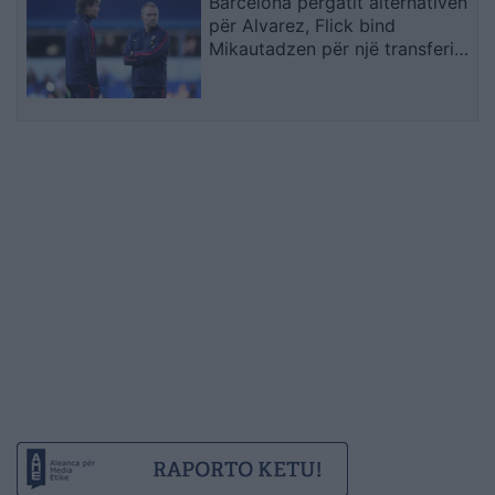
Barcelona përgatit alternativën
për Alvarez, Flick bind
Mikautadzen për një transferim
në “Camp Nou