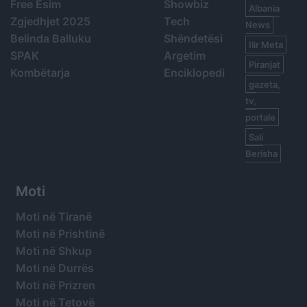
Free Esim
Showbiz
Albania
Zgjedhjet 2025
Tech
News
Belinda Balluku
Shëndetësi
Ilir Meta
SPAK
Argetim
Piranjat
Kombëtarja
Enciklopedi
gazeta,
tv,
portale
Sali
Berisha
Moti
Moti në Tiranë
Moti në Prishtinë
Moti në Shkup
Moti në Durrës
Moti në Prizren
Moti në Tetovë