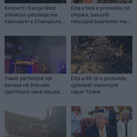
Koncerti i Kanye West
Dita e tetë e protestës në
shkakton përplasje me
Divjakë, banorët
kalendarin e Champions
refuzojnë bashkimin me
League në Kazakistan
Lushnjen
Flakët përfshijnë një
Dita e 69-të e protestës,
banesë në Shkodër,
qytetarët marshojnë
zjarrfikësit vënë situatën
nëpër Tiranë
nën kontroll