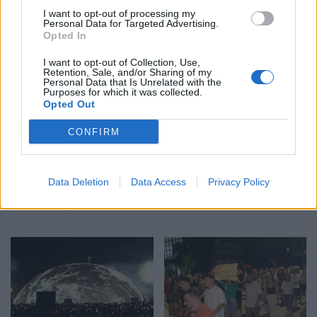
I want to opt-out of processing my
Personal Data for Targeted Advertising.
Opted In
I want to opt-out of Collection, Use,
Retention, Sale, and/or Sharing of my
Personal Data that Is Unrelated with the
Purposes for which it was collected.
Opted Out
CONFIRM
Kurti kundërshton
Gramsh, tre zjarre nën
Data Deletion
Data Access
Privacy Policy
kërkesat e LDK-së: Asnjë
kontroll pas ndërhyrjes në
marrëveshje nuk mund të
terrene të vështira
zhbëjë vullnetin qytetar