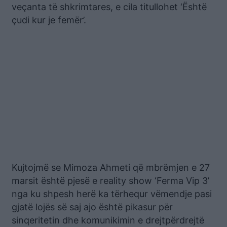
veçanta të shkrimtares, e cila titullohet ‘Është
çudi kur je femër’.
Kujtojmë se Mimoza Ahmeti që mbrëmjen e 27
marsit është pjesë e reality show ‘Ferma Vip 3’
nga ku shpesh herë ka tërhequr vëmendje pasi
gjatë lojës së saj ajo është pikasur për
sinqeritetin dhe komunikimin e drejtpërdrejtë