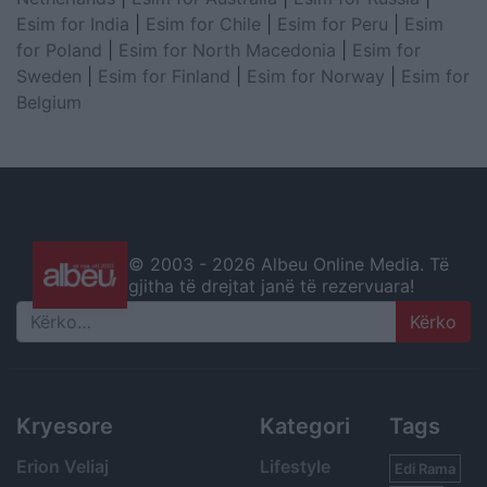
Esim for India
|
Esim for Chile
|
Esim for Peru
|
Esim
for Poland
|
Esim for North Macedonia
|
Esim for
Sweden
|
Esim for Finland
|
Esim for Norway
|
Esim for
Belgium
© 2003 -
2026 Albeu Online Media. Të
gjitha të drejtat janë të rezervuara!
Search
Kryesore
Kategori
Tags
Erion Veliaj
Lifestyle
Edi Rama