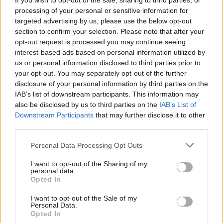
flet për partnerin: Lodhem
If you wish to opt-out of the sale, sharing to third parties, or
shumë dhe vuaj me të
processing of your personal or sensitive information for
targeted advertising by us, please use the below opt-out
section to confirm your selection. Please note that after your
opt-out request is processed you may continue seeing
interest-based ads based on personal information utilized by
us or personal information disclosed to third parties prior to
your opt-out. You may separately opt-out of the further
disclosure of your personal information by third parties on the
IAB’s list of downstream participants. This information may
also be disclosed by us to third parties on the
IAB’s List of
Downstream Participants
that may further disclose it to other
third parties.
Personal Data Processing Opt Outs
I want to opt-out of the Sharing of my
personal data.
Opted In
Shtuar
më
2.06.2026 21:03
I want to opt-out of the Sale of my
Tags:
,
Mimoza
vajza
Personal Data.
Opted In