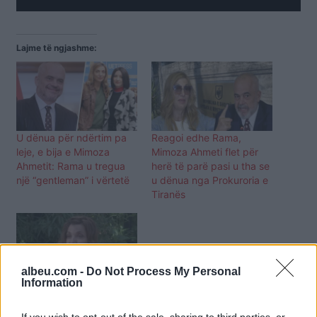
Lajme të ngjashme:
U dënua për ndërtim pa
Reagoi edhe Rama,
leje, e bija e Mimoza
Mimoza Ahmeti flet për
Ahmetit: Rama u tregua
herë të parë pasi u tha se
një “gentleman” i vërtetë
u dënua nga Prokuroria e
Tiranës
albeu.com -
Do Not Process My Personal
Information
“Nuk e dija që ishte i
sëmurë”, Mimoza Ahmeti