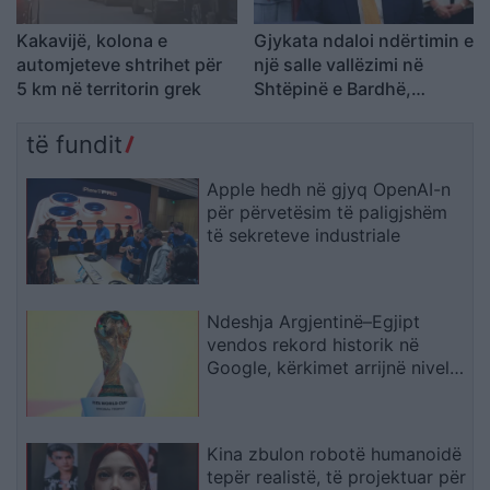
Kakavijë, kolona e
Gjykata ndaloi ndërtimin e
automjeteve shtrihet për
një salle vallëzimi në
5 km në territorin grek
Shtëpinë e Bardhë,
reagon Trump: Do ta
çojmë çështjen në
të fundit
Gjykatën e Lartë
Apple hedh në gjyq OpenAI-n
për përvetësim të paligjshëm
të sekreteve industriale
Ndeshja Argjentinë–Egjipt
vendos rekord historik në
Google, kërkimet arrijnë nivele
të papara
Kina zbulon robotë humanoidë
tepër realistë, të projektuar për