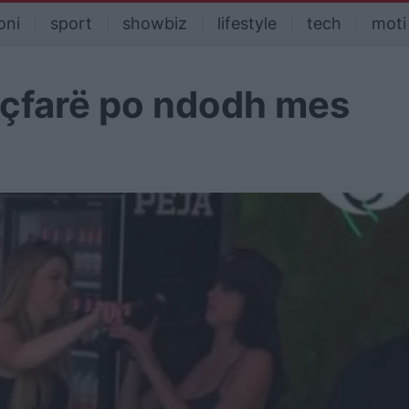
oni
sport
showbiz
lifestyle
tech
moti
”, çfarë po ndodh mes