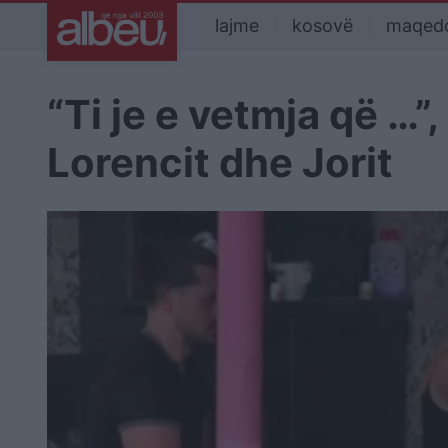
lajme
kosovë
maqed
“Ti je e vetmja që …
Lorencit dhe Jorit