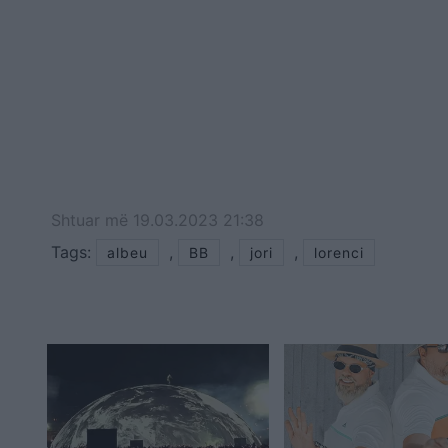
Shtuar
më
19.03.2023 21:38
Tags:
,
,
,
albeu
BB
jori
lorenci