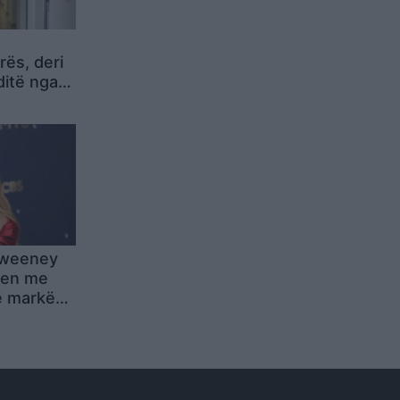
rës, deri
ditë nga
gjitë
Sweeney
jen me
ë markës