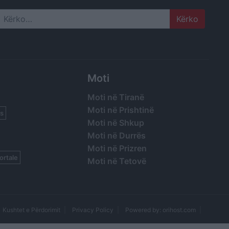
Search
Moti
Moti në Tiranë
Moti në Prishtinë
s
Moti në Shkup
Moti në Durrës
Moti në Prizren
ortale
Moti në Tetovë
Kushtet e Përdorimit
Privacy Policy
Powered by: orihost.com