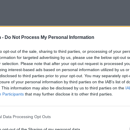
 -
Do Not Process My Personal Information
to opt-out of the sale, sharing to third parties, or processing of your per
formation for targeted advertising by us, please use the below opt-out s
r selection. Please note that after your opt-out request is processed y
eing interest-based ads based on personal information utilized by us or
disclosed to third parties prior to your opt-out. You may separately opt-
shtë energjike vetë.
losure of your personal information by third parties on the IAB’s list of
. This information may also be disclosed by us to third parties on the
IA
Participants
that may further disclose it to other third parties.
a mund të ishte Jori.
rovuar asnjëherë asnjëlloj droge.
l Data Processing Opt Outs
ali e pinë shumë çajin.
o opt-out of the Sharing of my personal data.