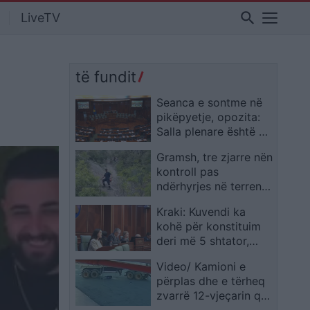
search
LiveTV
të fundit
Seanca e sontme në
pikëpyetje, opozita:
Salla plenare është e
mbyllur
Gramsh, tre zjarre nën
kontroll pas
ndërhyrjes në terrene
të vështira
Kraki: Kuvendi ka
kohë për konstituim
deri më 5 shtator,
afati nisi më 6 gusht
Video/ Kamioni e
përplas dhe e tërheq
zvarrë 12-vjeçarin që
po kthehej nga