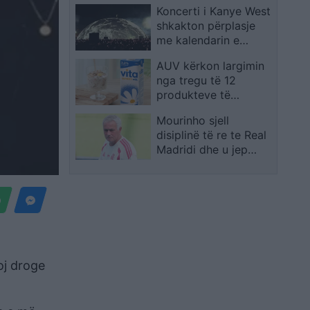
Koncerti i Kanye West
shkolla, i mituri
shkakton përplasje
shpëton mrekullisht
me kalendarin e
Champions League në
AUV kërkon largimin
Kazakistan
nga tregu të 12
produkteve të
Qumështores VITA
Mourinho sjell
disiplinë të re te Real
Madridi dhe u jep
fund “zakoneve të
këqija
oj droge