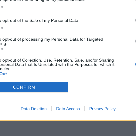
In
 jo më çaj.
o opt-out of the Sale of my Personal Data.
In
to opt-out of processing my Personal Data for Targeted
ing.
In
o opt-out of Collection, Use, Retention, Sale, and/or Sharing
ersonal Data that Is Unrelated with the Purposes for which it
lected.
Out
o bën xhiron e rrjetit, Jori bën
Marrëdhënie poshtë jorganit mes 
CONFIRM
 pa të brendshme
dhe Luizit? Dy ish-banorët tregojn
panë
Data Deletion
Data Access
Privacy Policy