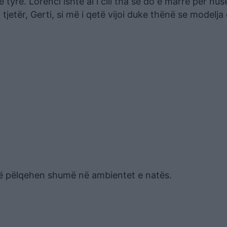
 tyre. Lorenci ishte ai i cili tha se do e marrë për nu
tjetër, Gerti, si më i qetë vijoi duke thënë se modelja 
që pëlqehen shumë në ambientet e natës.