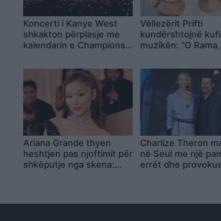
Koncerti i Kanye West
Vëllezërit Prifti
shkakton përplasje me
kundërshtojnë kufi
kalendarin e Champions
muzikën: “O Rama,
League në Kazakistan
shumë do ta shpop
vendin? Keq e më 
Ariana Grande thyen
Charlize Theron m
heshtjen pas njoftimit për
në Seul me një pam
shkëputje nga skena:
errët dhe provoku
Vendimi ishte i
gjatë promovimit të
paramenduar, jo i
“The Odyssey
momentit