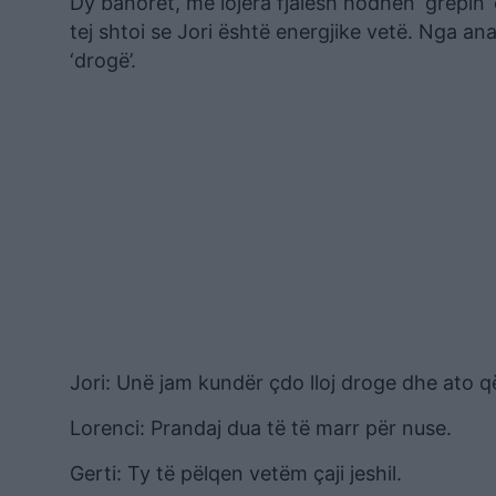
Dy banorët, me lojëra fjalësh hodhën ‘grepin’ e
tej shtoi se Jori është energjike vetë. Nga ana 
‘drogë’.
Jori: Unë jam kundër çdo lloj droge dhe ato 
Lorenci: Prandaj dua të të marr për nuse.
Gerti: Ty të pëlqen vetëm çaji jeshil.