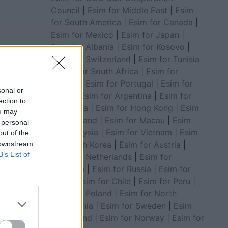
Council
|
Esim for Middle East
|
Esim
for South America
|
Esim for Canada
|
Esim for Mexico
|
Esim for Japan
|
Esim for Albania
|
Esim for Kosovo
|
Esim for Switzerland
|
Esim for Tunisia
|
Esim for South Africa
|
Esim for
Algeria
|
Esim for Portugal
|
Esim for
sonal or
Brazil
|
Esim for Argentina
|
Esim for
ection to
Colombia
|
Esim for Hong Kong
|
Esim
ou may
for Thailand
|
Esim for Macau
|
Esim
 personal
for Malaysia
|
Esim for Vietnam
|
Esim
out of the
for South Korea
|
Esim for Austria
|
 downstream
B’s List of
Esim for Netherlands
|
Esim for
Australia
|
Esim for Russia
|
Esim for
India
|
Esim for Chile
|
Esim for Peru
|
Esim for Poland
|
Esim for North
Macedonia
|
Esim for Sweden
|
Esim
for Finland
|
Esim for Norway
|
Esim for