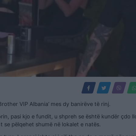
Brother VIP Albania’ mes dy banirëve të rinj.
n, pasi kjo e fundit, u shpreh se është kundër çdo ll
t se pëlqehet shumë në lokalet e natës.