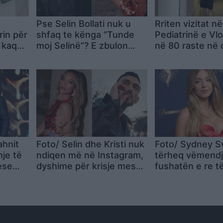
Pse Selin Bollati nuk u
Rriten vizitat në
rin për
shfaq te kënga “Tunde
Pediatrinë e Vlo
 kaq
moj Selinë”? E zbulon
në 80 raste në 
ullosh
Kristi Lamaj: Koncertet e
virozat dhe aler
keq!”
mia në Europë dhe
angazhimet e saj
ahnit
Foto/ Selin dhe Kristi nuk
Foto/ Sydney 
je të
ndiqen më në Instagram,
tërheq vëmend
ese
dyshime për krisje mes
fushatën e re t
 filmit
fitueses së Big Brother
së saj
VIP 5 dhe ish-banorit