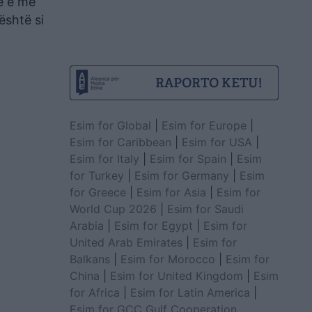
se e më
është si
Esim for Global
|
Esim for Europe
|
Esim for Caribbean
|
Esim for USA
|
Esim for Italy
|
Esim for Spain
|
Esim
for Turkey
|
Esim for Germany
|
Esim
for Greece
|
Esim for Asia
|
Esim for
World Cup 2026
|
Esim for Saudi
Arabia
|
Esim for Egypt
|
Esim for
United Arab Emirates
|
Esim for
Balkans
|
Esim for Morocco
|
Esim for
China
|
Esim for United Kingdom
|
Esim
for Africa
|
Esim for Latin America
|
Esim for GCC Gulf Cooperation