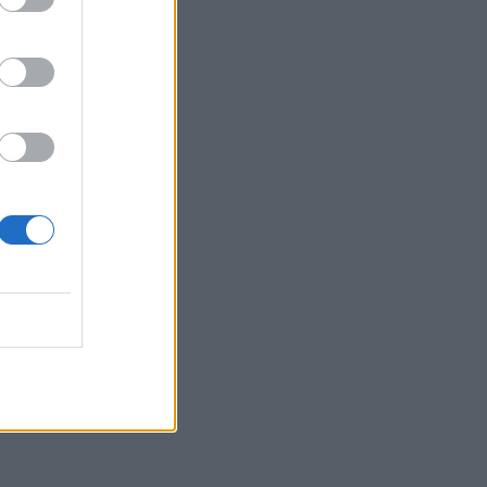
Belgium
Kiarës
ë çfarë