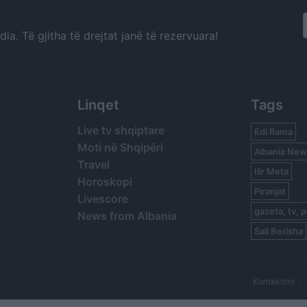
a. Të gjitha të drejtat janë të rezervuara!
Linqet
Tags
Live tv shqiptare
Edi Rama
Moti në Shqipëri
Albania New
Travel
Ilir Meta
Horoskopi
Piranjat
Livescore
gazeta, tv, p
News from Albania
Sali Berisha
Kontaktoni