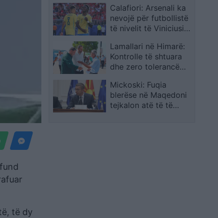
Calafiori: Arsenali ka
hartës së re
nevojë për futbollistë
të nivelit të Viniciusit
dhe Guimaraesit
Lamallari në Himarë:
Kontrolle të shtuara
dhe zero tolerancë
për shkeljet gjatë
Mickoski: Fuqia
sezonit turistik
blerëse në Maqedoni
tejkalon atë të të
gjitha vendeve të
rajonit
 fund
rafuar
ë, të dy