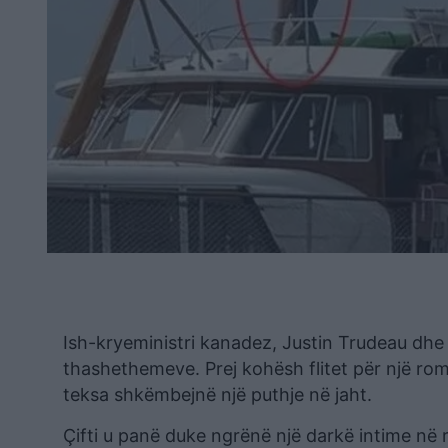
Ish-kryeministri kanadez, Justin Trudeau dhe 
thashethemeve. Prej kohësh flitet për një ro
teksa shkëmbejnë një puthje në jaht.
Çifti u panë duke ngrënë një darkë intime në 