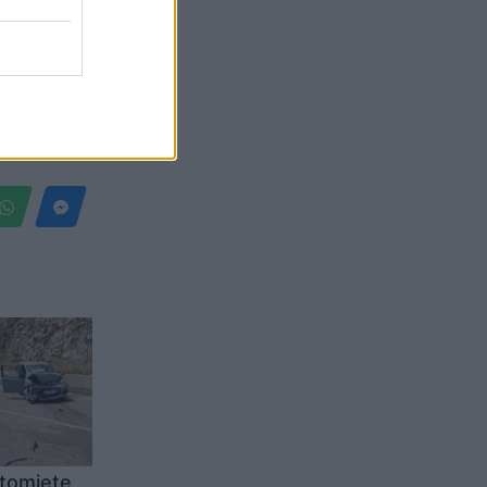
Belgium
utomjete