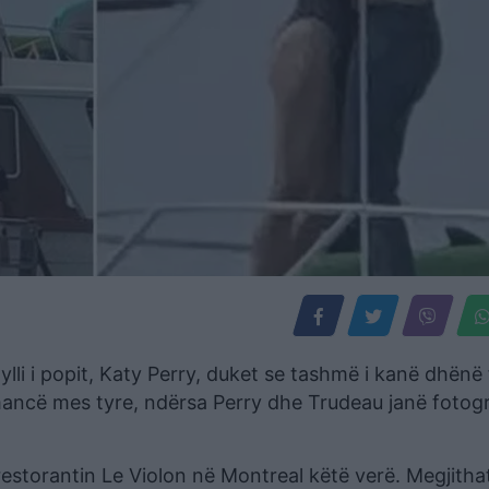
ylli i popit, Katy Perry, duket se tashmë i kanë dhënë
mancë mes tyre, ndërsa Perry dhe Trudeau janë fotog
restorantin Le Violon në Montreal këtë verë. Megjithat