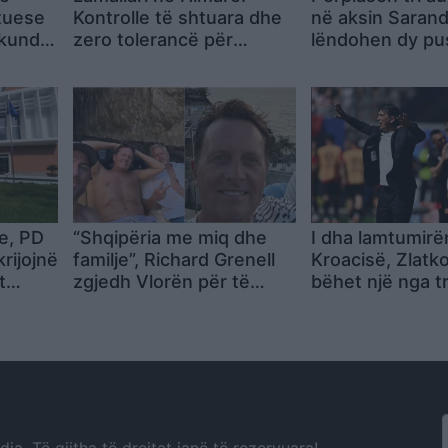
tuese
Kontrolle të shtuara dhe
në aksin Sarand
 kundër
zero tolerancë për
lëndohen dy p
shkeljet gjatë sezonit
nga Spanja
turistik
le, PD
“Shqipëria me miq dhe
I dha lamtumirë
rijojnë
familje”, Richard Grenell
Kroacisë, Zlatko
t
zgjedh Vlorën për të
bëhet një nga t
kaluar pushimet verore
më të paguar n