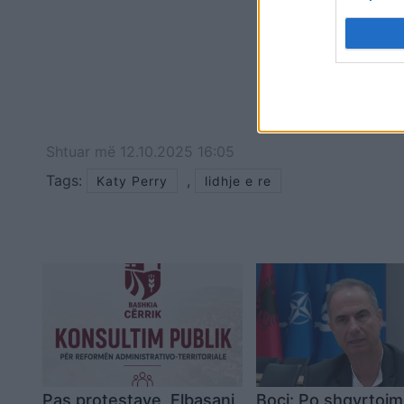
Shtuar
më
12.10.2025 16:05
Tags:
,
Katy Perry
lidhje e re
Pas protestave, Elbasani
Boçi: Po shqyrtoj