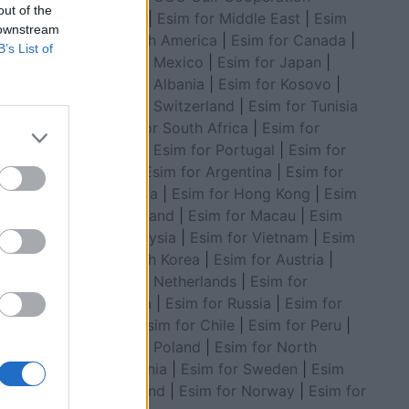
out of the
Council
|
Esim for Middle East
|
Esim
 downstream
for South America
|
Esim for Canada
|
B’s List of
Esim for Mexico
|
Esim for Japan
|
Esim for Albania
|
Esim for Kosovo
|
Esim for Switzerland
|
Esim for Tunisia
|
Esim for South Africa
|
Esim for
Algeria
|
Esim for Portugal
|
Esim for
Brazil
|
Esim for Argentina
|
Esim for
Colombia
|
Esim for Hong Kong
|
Esim
inistri i
for Thailand
|
Esim for Macau
|
Esim
y
for Malaysia
|
Esim for Vietnam
|
Esim
for South Korea
|
Esim for Austria
|
Esim for Netherlands
|
Esim for
Australia
|
Esim for Russia
|
Esim for
India
|
Esim for Chile
|
Esim for Peru
|
Esim for Poland
|
Esim for North
Macedonia
|
Esim for Sweden
|
Esim
for Finland
|
Esim for Norway
|
Esim for