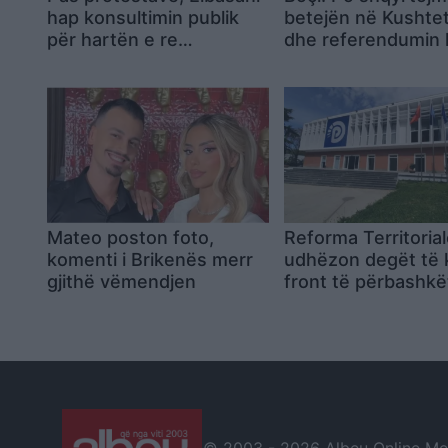
hap konsultimin publik
betejën në Kushte
për hartën e re
dhe referendumin
territoriale
hartës së re
Mateo poston foto,
Reforma Territoria
komenti i Brikenës merr
udhëzon degët të k
gjithë vëmendjen
front të përbashkë
kundër draftit të
mazhorancës