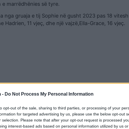
 e marrëdhënies së tyre.
a nga gruaja e tij Sophie në gusht 2023 pas 18 vitesh
e Hadrien, 11 vjeç, dhe një vajzë,Ella-Grace, 16 vjeç.
 -
Do Not Process My Personal Information
oom, me yllin e Piratëve të Karaibeve, Orlando Bloom.
to opt-out of the sale, sharing to third parties, or processing of your per
ssell Brand nga viti 2010 deri në vitin 2012.
formation for targeted advertising by us, please use the below opt-out s
r selection. Please note that after your opt-out request is processed y
eing interest-based ads based on personal information utilized by us or