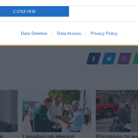
CONFIRM
Data Deletion
Data Access
Privacy Policy
më
Lamallari në Himarë:
Përplasen tri a