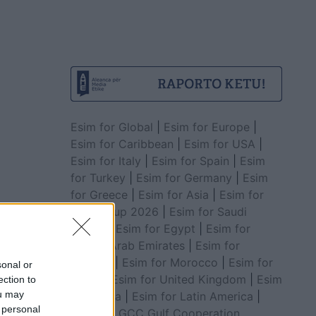
Esim for Global
|
Esim for Europe
|
Esim for Caribbean
|
Esim for USA
|
Esim for Italy
|
Esim for Spain
|
Esim
for Turkey
|
Esim for Germany
|
Esim
for Greece
|
Esim for Asia
|
Esim for
World Cup 2026
|
Esim for Saudi
Arabia
|
Esim for Egypt
|
Esim for
United Arab Emirates
|
Esim for
 Ajo
Balkans
|
Esim for Morocco
|
Esim for
sonal or
China
|
Esim for United Kingdom
|
Esim
ection to
ou may
for Africa
|
Esim for Latin America
|
 personal
Esim for GCC Gulf Cooperation