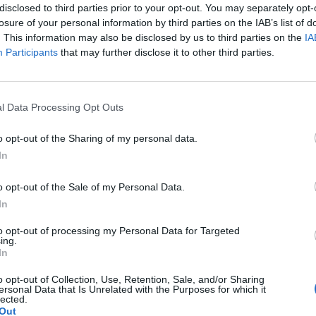
disclosed to third parties prior to your opt-out. You may separately opt-
losure of your personal information by third parties on the IAB’s list of
. This information may also be disclosed by us to third parties on the
IA
Participants
that may further disclose it to other third parties.
l Data Processing Opt Outs
o opt-out of the Sharing of my personal data.
In
ës, Katy Perry dhe Justin
Pas ndarjes, një fillim i ri? Ish-kryem
en duke kaluar pushimet në
Kanadasë, Trudeau dhe Katy Perr
o opt-out of the Sale of my Personal Data.
shkaktojnë thashetheme!
In
to opt-out of processing my Personal Data for Targeted
ing.
In
o opt-out of Collection, Use, Retention, Sale, and/or Sharing
ersonal Data that Is Unrelated with the Purposes for which it
lected.
Out