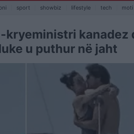
oni
sport
showbiz
lifestyle
tech
moti
h-kryeministri kanadez
uke u puthur në jaht