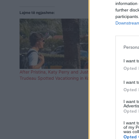
information 
further disc
Lajme të ngjashme:
participants
Downstream 
Persona
I want t
Opted 
After Pristina, Katy Perry and Justin
Pas Prishtin
Trudeau Spotted Vacationing in Kotor
Trudeau kap
I want t
Kotorr
Opted 
I want 
Advertis
Opted 
I want t
of my P
was col
Opted 