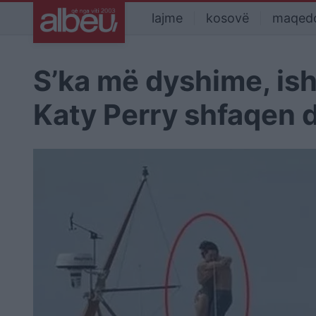
lajme
kosovë
maqed
S’ka më dyshime, is
Katy Perry shfaqen d