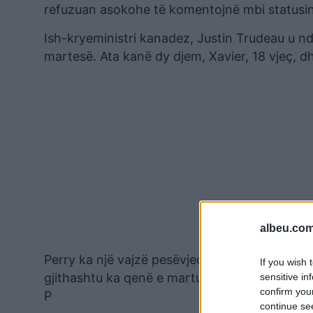
refuzuan asokohe të komentojnë mbi statusin
Ish-kryeministri kanadez, Justin Trudeau u nd
martesë. Ata kanë dy djem, Xavier, 18 vjeç, dh
albeu.com
Perry ka një vajzë pesëvjeçare, Daisy Dove Bl
If you wish 
gjithashtu ka qenë e martuar me komedianin Ru
sensitive in
confirm you
P
continue se