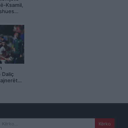
ë-Ksamil,
ushues
n
 Daliç
rajnerët
ë botë