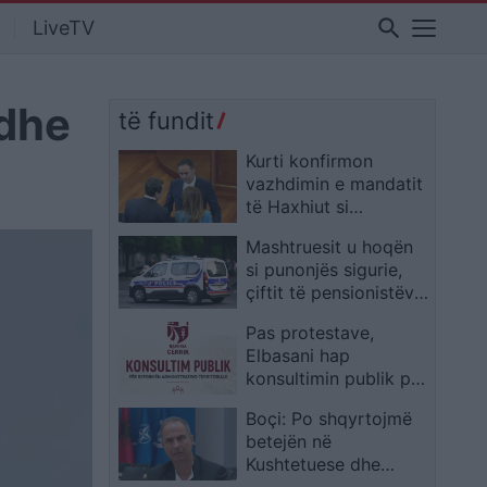
search
LiveTV
 dhe
të fundit
Kurti konfirmon
vazhdimin e mandatit
të Haxhiut si
ushtruese e detyrës
Mashtruesit u hoqën
së presidentes
si punonjës sigurie,
çiftit të pensionistëve
në Francë i grabiten
Pas protestave,
ar dhe bizhuteri me
Elbasani hap
vlerë 1.1 milion euro
konsultimin publik për
hartën e re territoriale
Boçi: Po shqyrtojmë
betejën në
Kushtetuese dhe
referendumin kundër