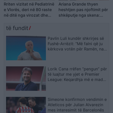
Rriten vizitat në Pediatrinë
Ariana Grande thyen
e Vlorës, deri në 80 raste
heshtjen pas njoftimit për
në ditë nga virozat dhe
shkëputje nga skena:
alergjitë
Vendimi ishte i
paramenduar, jo i
të fundit
momentit
Pavlin Luli kundër shkrirjes së
Fushë-Arrëzit: “Më falni që ju
kërkova votën për Ramën, na
tradhtoi”
Lorik Cana rrëfen “pengun” për
të luajtur me yjet e Premier
League: Keqardhja më e madhe
në Europian ishte ndeshja ndaj
Serbisë
Simeone konfirmon vendimin e
Atleticos për Julian Alvarezin
mes interesimit të Barcelonës