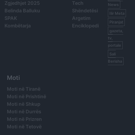
Zgjedhjet 2025
Tech
News
Belinda Balluku
Shëndetësi
Ilir Meta
SPAK
Argetim
Piranjat
Kombëtarja
Enciklopedi
gazeta,
tv,
portale
Sali
Berisha
Moti
Moti në Tiranë
Moti në Prishtinë
Moti në Shkup
Moti në Durrës
Moti në Prizren
Moti në Tetovë