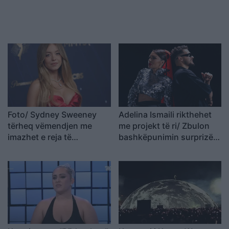
Foto/ Sydney Sweeney
Adelina Ismaili rikthehet
tërheq vëmendjen me
me projekt të ri/ Zbulon
imazhet e reja të
bashkëpunimin surprizë
koleksionit të saj
me Gimbo-n