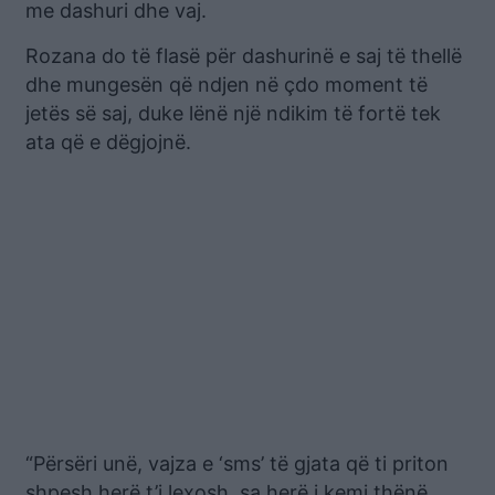
me dashuri dhe vaj.
Rozana do të flasë për dashurinë e saj të thellë
dhe mungesën që ndjen në çdo moment të
jetës së saj, duke lënë një ndikim të fortë tek
ata që e dëgjojnë.
“Përsëri unë, vajza e ‘sms’ të gjata që ti priton
shpesh herë t’i lexosh, sa herë i kemi thënë