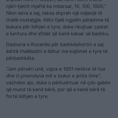
njëri-tjetrit mjaftë ka mbaruar, 10, 100, 1000,”
fillon letra e saj, teksa shpreh një ndjenjë të
thellë nostalgjie. Këto fjalë ngjallin përjetime të
bukura për lidhjen e tyre, duke rikujtuar çastet
e lumtura dhe sfidat që kanë kaluar së bashku.
Dashuria e Rozanës për bashkëshortin e saj
është thellësisht e lidhur me kujtimet e tyre të
përbashkëta.
“Jam përsëri unë, vajza e 1001 netëve të tua
dhe ti çmenduria më e bukur e jetës time
”,
vazhdon ajo, duke u përkushtuar në çdo gabim
që mund të kenë bërë, por që e kanë bërë të
fortë lidhjen e tyre.