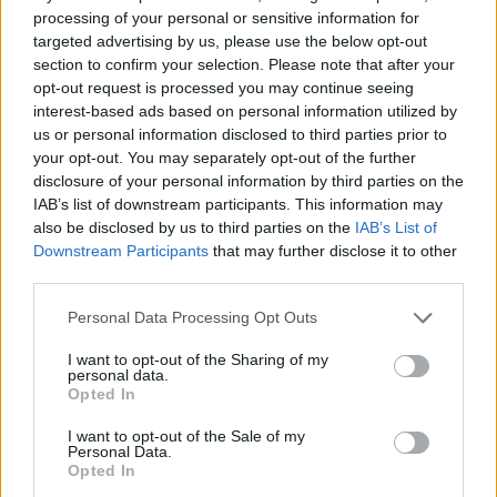
processing of your personal or sensitive information for
targeted advertising by us, please use the below opt-out
section to confirm your selection. Please note that after your
Lajme të ngjashme:
opt-out request is processed you may continue seeing
interest-based ads based on personal information utilized by
us or personal information disclosed to third parties prior to
your opt-out. You may separately opt-out of the further
disclosure of your personal information by third parties on the
IAB’s list of downstream participants. This information may
“Kam marr ftesën”,
Nga Rozana te Gerta,
also be disclosed by us to third parties on the
IAB’s List of
Rozana Radi në Big
banorët thyejnë rregullat
Downstream Participants
that may further disclose it to other
Brother VIP? (FOTO
në “Big Brother Vip”
third parties.
LAJM)
Personal Data Processing Opt Outs
I want to opt-out of the Sharing of my
personal data.
Opted In
Rozana Radi: E shoh
I want to opt-out of the Sale of my
babain në ëndërr, por në
Personal Data.
mëngjes…
Opted In