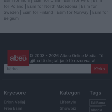
Esim for India
|
Esim for Chile
|
Esim for Peru
|
Esim
for Poland
|
Esim for North Macedonia
|
Esim for
Sweden
|
Esim for Finland
|
Esim for Norway
|
Esim for
Belgium
© 2003 -
2026 Albeu Online Media. Të
gjitha të drejtat janë të rezervuara!
Search
Kryesore
Kategori
Tags
Erion Veliaj
Lifestyle
Edi Rama
Free Esim
Showbiz
Albania