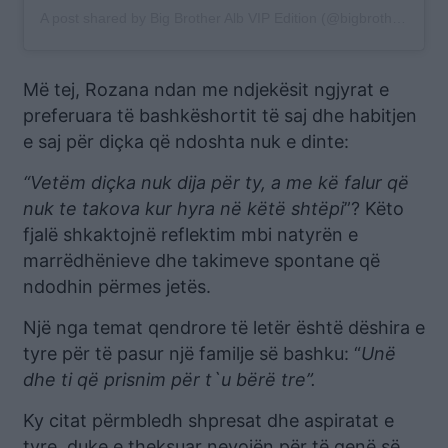
A post shared by Big Brother Alb VIP Edition (@bigbrotheralb_vip)
Më tej, Rozana ndan me ndjekësit ngjyrat e
preferuara të bashkëshortit të saj dhe habitjen
e saj për diçka që ndoshta nuk e dinte:
“Vetëm diçka nuk dija për ty, a me kë falur që
nuk te takova kur hyra në këtë shtëpi
”? Këto
fjalë shkaktojnë reflektim mbi natyrën e
marrëdhënieve dhe takimeve spontane që
ndodhin përmes jetës.
Një nga temat qendrore të letër është dëshira e
tyre për të pasur një familje së bashku: “
Unë
dhe ti që prisnim për t`u bërë tre”.
Ky citat përmbledh shpresat dhe aspiratat e
tyre, duke e theksuar nevojën për të qenë së