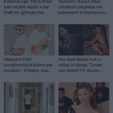
Katerina nga “Për’puthen”
Koncerti i Kanye West
sjell në jetë vajzën e saj:
shkakton përplasje me
Dielli im, gjithçka ime
kalendarin e Champions
League në Kazakistan
Vëllezërit Prifti
Pse Selin Bollati nuk u
kundërshtojnë kufirin për
shfaq te kënga “Tunde
muzikën: “O Rama, kaq
moj Selinë”? E zbulon
shumë do ta shpopullosh
Kristi Lamaj: Koncertet e
vendin? Keq e më keq!”
mia në Europë dhe
angazhimet e saj