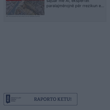
sajuar me AI, ekspertët
paralajmërojnë për rrezikun e
dezinformimit