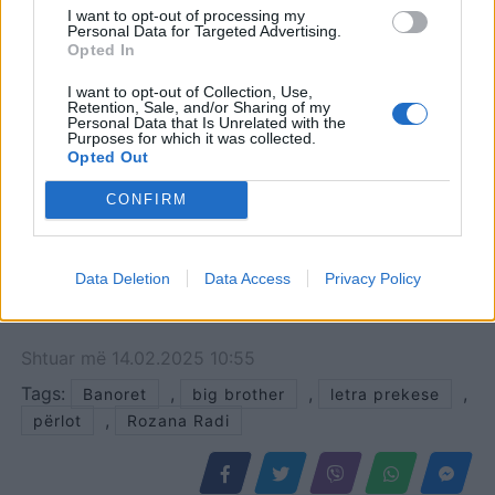
I want to opt-out of processing my
Personal Data for Targeted Advertising.
Opted In
I want to opt-out of Collection, Use,
Retention, Sale, and/or Sharing of my
Personal Data that Is Unrelated with the
Purposes for which it was collected.
Opted Out
CONFIRM
Data Deletion
Data Access
Privacy Policy
Shtuar
më
14.02.2025 10:55
Tags:
,
,
,
Banoret
big brother
letra prekese
,
përlot
Rozana Radi