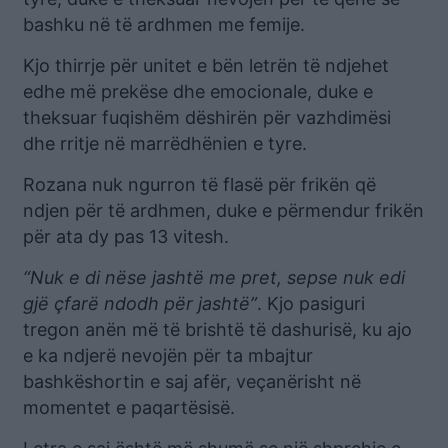
bashku në të ardhmen me femije.
Kjo thirrje për unitet e bën letrën të ndjehet
edhe më prekëse dhe emocionale, duke e
theksuar fuqishëm dëshirën për vazhdimësi
dhe rritje në marrëdhënien e tyre.
Rozana nuk ngurron të flasë për frikën që
ndjen për të ardhmen, duke e përmendur frikën
për ata dy pas 13 vitesh.
“Nuk e di nëse jashtë me pret, sepse nuk edi
gjë çfarë ndodh për jashtë”
. Kjo pasiguri
tregon anën më të brishtë të dashurisë, ku ajo
e ka ndjerë nevojën për ta mbajtur
bashkëshortin e saj afër, veçanërisht në
momentet e paqartësisë.