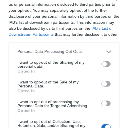
E bujshme në Itali, Maldini
Zjarri masiv në Malin e
us or personal information disclosed to third parties prior to
rrëfen të vërtetën e plotë
Krujës vihet nën kontroll/
your opt-out. You may separately opt-out of the further
pas dorëheqjes:
Mbrojtja: Aktualisht një
disclosure of your personal information by third parties on the
Presidenti Malago na tha
vatër aktive
IAB’s list of downstream participants. This information may
mos prekni…
also be disclosed by us to third parties on the
IAB’s List of
Downstream Participants
that may further disclose it to other
third parties.
Personal Data Processing Opt Outs
I want to opt-out of the Sharing of my
personal data.
Zjarri masiv që përfshiu
Sot dita e 71 e revoltës/
Opted In
Krujën duke shkrumbuar
Qytetaret nuk heqin dorë,
sipërfaqe të mëdha/
kërkojnë ndryshim të
I want to opt-out of the Sale of my
Personal Data.
Rama: Shmangëm një
klasës politike: Rama jep
Opted In
bilanc tragjik
dorëheqjen
I want to opt-out of processing my
Personal Data for Targeted Advertising.
Opted In
I want to opt-out of Collection, Use,
Retention, Sale, and/or Sharing of my