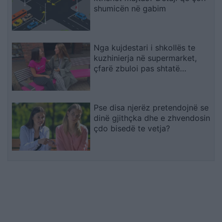
shumicën në gabim
Nga kujdestari i shkollës te
kuzhinierja në supermarket,
çfarë zbuloi pas shtatë
bisedash me të panjohur
Pse disa njerëz pretendojnë se
dinë gjithçka dhe e zhvendosin
çdo bisedë te vetja?