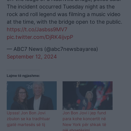
The incident occurred Tuesday night as the
rock and roll legend was filming a music video
at the time, with the bridge open to the public.
https://t.co/Jasbss9MV7
pic.twitter.com/DjRK4ijvpP
— ABC7 News (@abc7newsbayarea)
September 12, 2024
Lajme të ngjashme:
Upsss! Jon Bon Jovi
Jon Bon Jovi i jep fund
zbulon se ka tradhtuar
para kohe koncertit në
gjatë martesës së tij
New York për shkak të
një shqetësimi