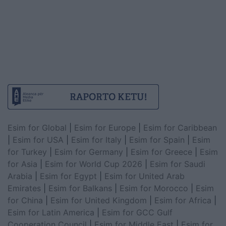
Esim for Global
|
Esim for Europe
|
Esim for Caribbean
|
Esim for USA
|
Esim for Italy
|
Esim for Spain
|
Esim
for Turkey
|
Esim for Germany
|
Esim for Greece
|
Esim
for Asia
|
Esim for World Cup 2026
|
Esim for Saudi
Arabia
|
Esim for Egypt
|
Esim for United Arab
Emirates
|
Esim for Balkans
|
Esim for Morocco
|
Esim
for China
|
Esim for United Kingdom
|
Esim for Africa
|
Esim for Latin America
|
Esim for GCC Gulf
Cooperation Council
|
Esim for Middle East
|
Esim for