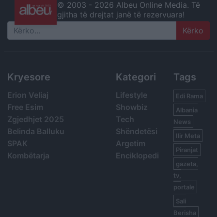
© 2003 -
2026 Albeu Online Media. Të
gjitha të drejtat janë të rezervuara!
Search
Kryesore
Kategori
Tags
Erion Veliaj
Lifestyle
Edi Rama
Free Esim
Showbiz
Albania
Zgjedhjet 2025
Tech
News
Belinda Balluku
Shëndetësi
Ilir Meta
SPAK
Argetim
Piranjat
Kombëtarja
Enciklopedi
gazeta,
tv,
portale
Sali
Berisha