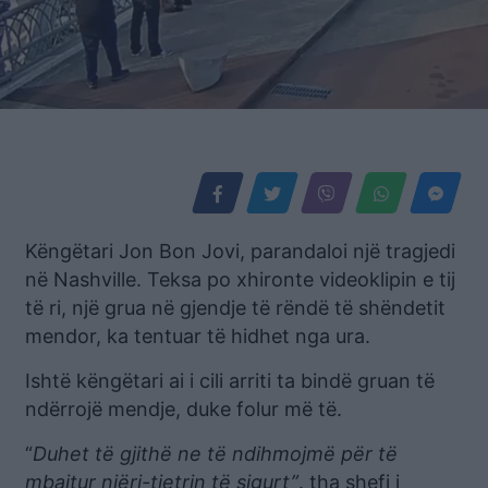
Këngëtari Jon Bon Jovi, parandaloi një tragjedi
në Nashville. Teksa po xhironte videoklipin e tij
të ri, një grua në gjendje të rëndë të shëndetit
mendor, ka tentuar të hidhet nga ura.
Ishtë këngëtari ai i cili arriti ta bindë gruan të
ndërrojë mendje, duke folur më të.
“
Duhet të gjithë ne të ndihmojmë për të
mbajtur njëri-tjetrin të sigurt”
. tha shefi i