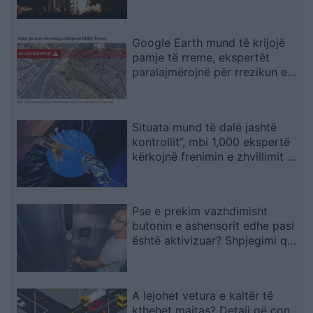
Tokën
Google Earth mund të krijojë
pamje të rreme, ekspertët
paralajmërojnë për rrezikun e
dezinformimit
Situata mund të dalë jashtë
kontrollit”, mbi 1,000 ekspertë
kërkojnë frenimin e zhvillimit të
IA-së
Pse e prekim vazhdimisht
butonin e ashensorit edhe pasi
është aktivizuar? Shpjegimi që
jep psikologjia
A lejohet vetura e kaltër të
kthehet majtas? Detaji që çon