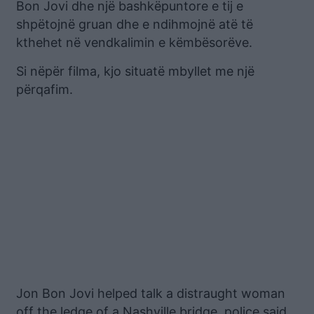
Bon Jovi dhe një bashkëpuntore e tij e
shpëtojnë gruan dhe e ndihmojnë atë të
kthehet në vendkalimin e këmbësorëve.
Si nëpër filma, kjo situatë mbyllet me një
përqafim.
Jon Bon Jovi helped talk a distraught woman
off the ledge of a Nashville bridge, police said.