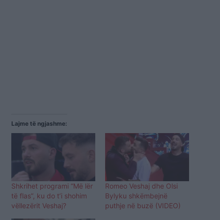
Lajme të ngjashme:
Shkrihet programi “Më lër
Romeo Veshaj dhe Olsi
të flas”, ku do t’i shohim
Bylyku shkëmbejnë
vëllezërit Veshaj?
puthje në buzë (VIDEO)