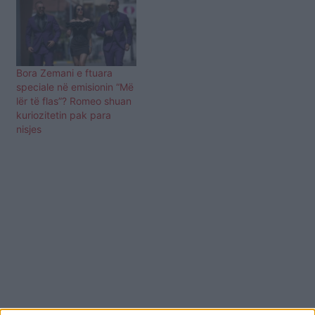
Bora Zemani e ftuara
speciale në emisionin “Më
lër të flas”? Romeo shuan
kuriozitetin pak para
nisjes