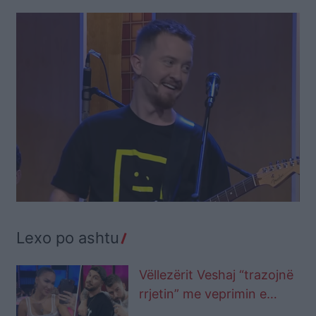
Lexo po ashtu
Vëllezërit Veshaj “trazojnë
rrjetin” me veprimin e
fundit ndaj Lori Hoxhës