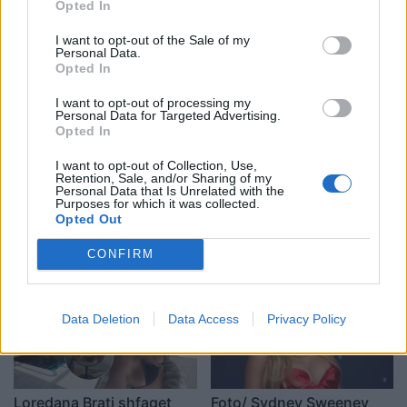
Pediatrinë e Vlorës, 70-80
tërheqjen e përkohshme
Opted In
vizita dhe 35 shtrime çdo
nga jeta publike: Ishte një
I want to opt-out of the Sale of my
ditë
zgjedhje e menduar prej
Personal Data.
kohësh
Opted In
I want to opt-out of processing my
Personal Data for Targeted Advertising.
Opted In
I want to opt-out of Collection, Use,
Retention, Sale, and/or Sharing of my
Personal Data that Is Unrelated with the
Verë dhe Portokalle”
Foto/ Selin Bollati dhe
Purposes for which it was collected.
debuton në Peqin mes
Kristi Lamaj nuk ndiqen
Opted Out
qindra spektatorësh,
më në Instagram, dyshime
ndalesa e radhës në
për krisje mes dy ish-
CONFIRM
Kavajë
banorëve të Big Brother
VIP 5
Data Deletion
Data Access
Privacy Policy
Loredana Brati shfaqet
Foto/ Sydney Sweeney