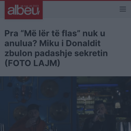
Pra “Më lër të flas” nuk u
anulua? Miku i Donaldit
zbulon padashje sekretin
(FOTO LAJM)