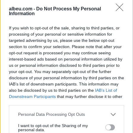
albeu.com -
Do Not Process My Personal
Information
Shtuar
më
2.03.2022 12:00
If you wish to opt-out of the sale, sharing to third parties, or
Tags:
,
,
,
processing of your personal or sensitive information for
donald
me ler te flas
romeo
targeted advertising by us, please use the below opt-out
tiri
section to confirm your selection. Please note that after your
opt-out request is processed you may continue seeing
interest-based ads based on personal information utilized by
us or personal information disclosed to third parties prior to
your opt-out. You may separately opt-out of the further
disclosure of your personal information by third parties on the
IAB’s list of downstream participants. This information may
also be disclosed by us to third parties on the
IAB’s List of
Downstream Participants
that may further disclose it to other
third parties.
Personal Data Processing Opt Outs
I want to opt-out of the Sharing of my
Fluks pacientësh në
Ariana Grande sqaron
personal data.