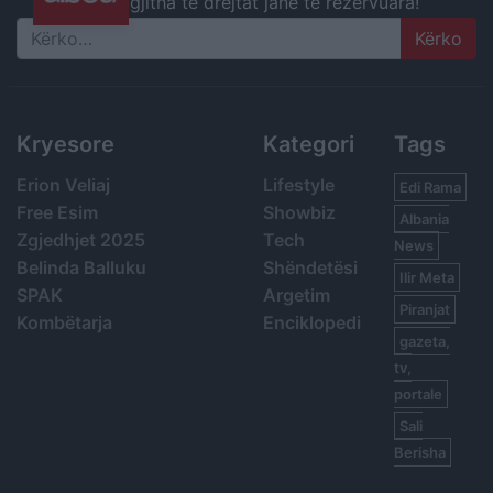
gjitha të drejtat janë të rezervuara!
Search
Kryesore
Kategori
Tags
Erion Veliaj
Lifestyle
Edi Rama
Free Esim
Showbiz
Albania
Zgjedhjet 2025
Tech
News
Belinda Balluku
Shëndetësi
Ilir Meta
SPAK
Argetim
Piranjat
Kombëtarja
Enciklopedi
gazeta,
tv,
portale
Sali
Berisha