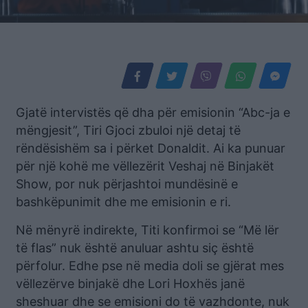
Gjatë intervistës që dha për emisionin “Abc-ja e
mëngjesit”, Tiri Gjoci zbuloi një detaj të
rëndësishëm sa i përket Donaldit. Ai ka punuar
për një kohë me vëllezërit Veshaj në Binjakët
Show, por nuk përjashtoi mundësinë e
bashkëpunimit dhe me emisionin e ri.
Në mënyrë indirekte, Titi konfirmoi se “Më lër
të flas” nuk është anuluar ashtu siç është
përfolur. Edhe pse në media doli se gjërat mes
vëllezërve binjakë dhe Lori Hoxhës janë
sheshuar dhe se emisioni do të vazhdonte, nuk