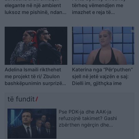
elegante në një ambient
tërheq vëmendjen me
luksoz me pishinë, ndan
imazhet e reja të
momente relaksi me
koleksionit të saj
ndjekësit
Adelina Ismaili rikthehet
Katerina nga “Për’puthen”
me projekt të ri/ Zbulon
sjell në jetë vajzën e saj:
bashkëpunimin surprizë
Dielli im, gjithçka ime
me Gimbo-n
të fundit
Pse PDK-ja dhe AAK-ja
refuzojnë takimet? Gashi
zbërthen ngërçin dhe
paralajmëron për rrezikun e
zgjedhjeve të reja