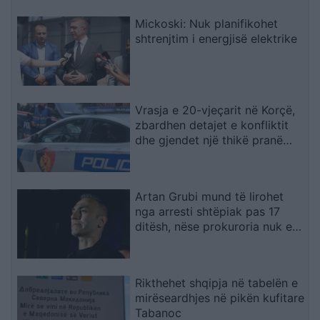
Mickoski: Nuk planifikohet
shtrenjtim i energjisë elektrike
Vrasja e 20-vjeçarit në Korçë,
zbardhen detajet e konfliktit
dhe gjendet një thikë pranë
viktimës
Artan Grubi mund të lirohet
nga arresti shtëpiak pas 17
ditësh, nëse prokuroria nuk e
akuzon
Rikthehet shqipja në tabelën e
mirëseardhjes në pikën kufitare
Tabanoc