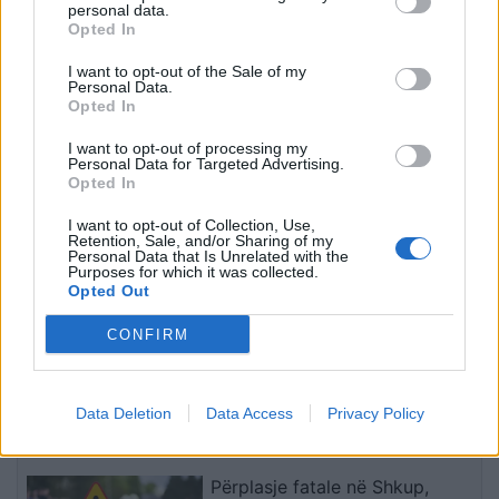
personal data.
të udhëhiqet nga nevojat e
Opted In
komunitetit
I want to opt-out of the Sale of my
Shkatërrohet në Spanjë rrjeti i
Personal Data.
trafikimit të emigrantëve, 78
Opted In
persona në pranga dhe 18
I want to opt-out of processing my
skafe të sekuestruara
Personal Data for Targeted Advertising.
Opted In
Zbardhet zjarrvënia në Vlorë,
I want to opt-out of Collection, Use,
pranga 33-vjeçarit që dogji
Retention, Sale, and/or Sharing of my
Personal Data that Is Unrelated with the
banesën e konkurrentëve
Purposes for which it was collected.
Opted Out
CONFIRM
Kurti dhe Abdixhiku pa
dakordim politik, LVV-ja e LDK-
ja bëjnë të ditur veprimet e
Data Deletion
Data Access
Privacy Policy
radhës
Përplasje fatale në Shkup,