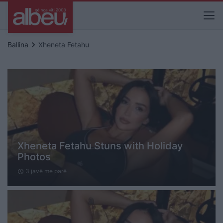
keyboard_arrow_right
Ballina
Xheneta Fetahu
Xheneta Fetahu Stuns with Holiday
Photos
3 javë me parë
schedule