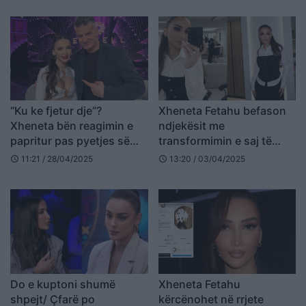
“Ku ke fjetur dje”?
Xheneta Fetahu befason
Xheneta bën reagimin e
ndjekësit me
papritur pas pyetjes së
transformimin e saj të
Bledit
guximshëm
11:21 / 28/04/2025
13:20 / 03/04/2025
schedule
schedule
Do e kuptoni shumë
Xheneta Fetahu
shpejt/ Çfarë po
kërcënohet në rrjete