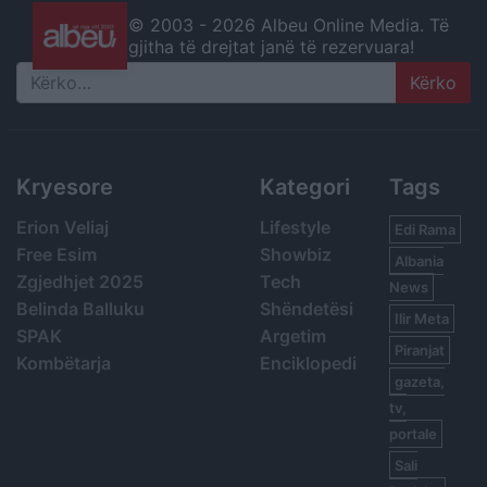
© 2003 -
2026 Albeu Online Media. Të
gjitha të drejtat janë të rezervuara!
Search
Kryesore
Kategori
Tags
Erion Veliaj
Lifestyle
Edi Rama
Free Esim
Showbiz
Albania
Zgjedhjet 2025
Tech
News
Belinda Balluku
Shëndetësi
Ilir Meta
SPAK
Argetim
Piranjat
Kombëtarja
Enciklopedi
gazeta,
tv,
portale
Sali