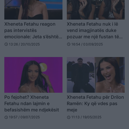
Xheneta Fetahu reagon
Xheneta Fetahu nuk i lë
pas intervistës
vend imagjinatës duke
emocionale: Jeta s’është
pozuar me një fustan të
gjithmonë e lehtë!
ngushtë me detaje
13:26 / 20/10/2025
16:54 / 03/09/2025
schedule
schedule
transparente
Po fejohet? Xheneta
Xheneta Fetahu për Drilon
Fetahu ndan lajmin e
Ramën: Ky që vdes pas
befasishëm me ndjekësit
meje
19:57 / 09/07/2025
11:13 / 19/05/2025
schedule
schedule