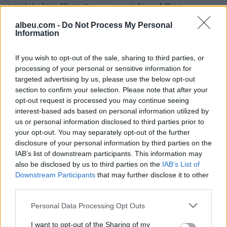
paralajmëron Xheneta
sociale, publikon
disa orë pasi Egli të hyjë
mesazhet
12:00 / 15/03/2025
11:16 / 04/03/2025
schedule
schedule
albeu.com -
Do Not Process My Personal
në “Big Brother”
Information
If you wish to opt-out of the sale, sharing to third parties, or
processing of your personal or sensitive information for
targeted advertising by us, please use the below opt-out
section to confirm your selection. Please note that after your
opt-out request is processed you may continue seeing
interest-based ads based on personal information utilized by
A do të jetë pjesë e Big
us or personal information disclosed to third parties prior to
Brother VIP 4? Xheneta
your opt-out. You may separately opt-out of the further
Fetahu flet për herë të
disclosure of your personal information by third parties on the
parë
15:47 / 09/02/2025
schedule
IAB’s list of downstream participants. This information may
also be disclosed by us to third parties on the
IAB’s List of
Downstream Participants
that may further disclose it to other
të fundit
third parties.
Reforma territoriale, Bashkia
Personal Data Processing Opt Outs
Cërrik hap konsultimin me
qytetarët, Doka: Vendimmarrja
I want to opt-out of the Sharing of my