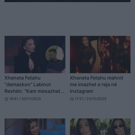
Xheneta Fetahu
Xheneta Fetahu mahnit
“demaskon” Labinot
me imazhet e reja në
Rexhën: “Kam mesazhet,
Instagram
kërkoi këshilla si të luante
16:41 / 30/11/2025
17:21 / 23/10/2025
schedule
schedule