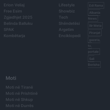
Erion Veliaj
Lifestyle
Edi Rama
Free Esim
Showbiz
Albania
Zgjedhjet 2025
Tech
News
Belinda Balluku
Shëndetësi
Ilir Meta
SPAK
Argetim
Piranjat
Kombëtarja
Enciklopedi
gazeta,
tv,
portale
Sali
Berisha
Moti
Moti në Tiranë
Moti në Prishtinë
Moti në Shkup
Moti në Durrës