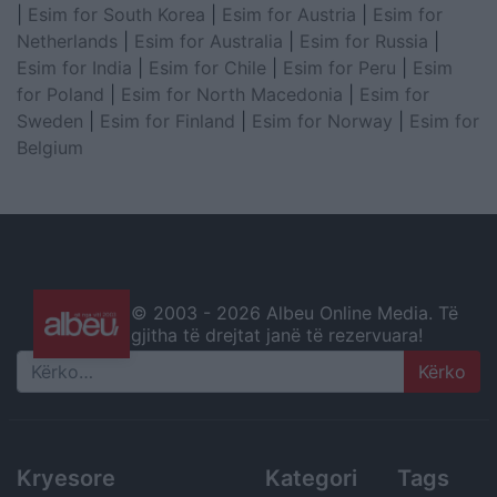
|
Esim for South Korea
|
Esim for Austria
|
Esim for
Netherlands
|
Esim for Australia
|
Esim for Russia
|
Esim for India
|
Esim for Chile
|
Esim for Peru
|
Esim
for Poland
|
Esim for North Macedonia
|
Esim for
Sweden
|
Esim for Finland
|
Esim for Norway
|
Esim for
Belgium
© 2003 -
2026 Albeu Online Media. Të
gjitha të drejtat janë të rezervuara!
Search
Kryesore
Kategori
Tags