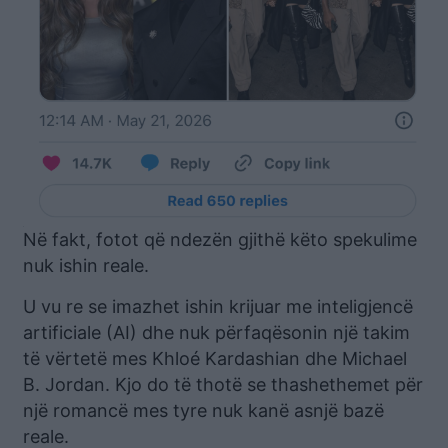
Në fakt, fotot që ndezën gjithë këto spekulime
nuk ishin reale.
U vu re se imazhet ishin krijuar me inteligjencë
artificiale (AI) dhe nuk përfaqësonin një takim
të vërtetë mes Khloé Kardashian dhe Michael
B. Jordan. Kjo do të thotë se thashethemet për
një romancë mes tyre nuk kanë asnjë bazë
reale.