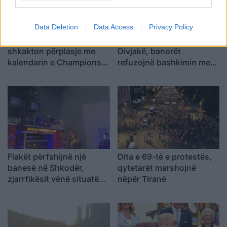
Data Deletion
Data Access
Privacy Policy
Koncerti i Kanye West
Dita e tetë e protestës në
shkakton përplasje me
Divjakë, banorët
kalendarin e Champions
refuzojnë bashkimin me
League në Kazakistan
Lushnjen
Flakët përfshijnë një
Dita e 69-të e protestës,
banesë në Shkodër,
qytetarët marshojnë
zjarrfikësit vënë situatën
nëpër Tiranë
nën kontroll