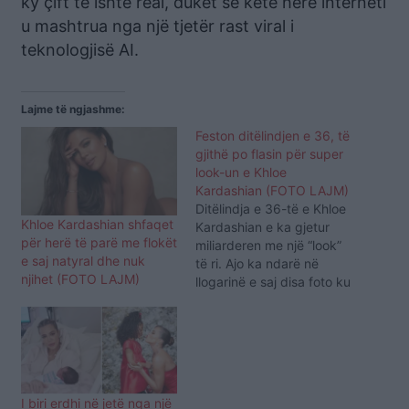
ky çift të ishte real, duket se këtë herë interneti
u mashtrua nga një tjetër rast viral i
teknologjisë AI.
Lajme të ngjashme:
Feston ditëlindjen e 36, të
gjithë po flasin për super
look-un e Khloe
Kardashian (FOTO LAJM)
Ditëlindja e 36-të e Khloe
Khloe Kardashian shfaqet
Kardashian e ka gjetur
për herë të parë me flokët
miliarderen me një “look”
e saj natyral dhe nuk
të ri. Ajo ka ndarë në
njihet (FOTO LAJM)
llogarinë e saj disa foto ku
është shfaqur brune pas
një periudhe të gjatë si
një vajzë bionde. “Biondja
zotëron akoma zemrën
time, por kjo kafja po më
jep diçka tashmë”,…
I biri erdhi në jetë nga një