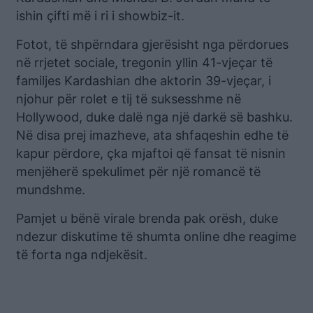
ishin çifti më i ri i showbiz-it.
Fotot, të shpërndara gjerësisht nga përdorues
në rrjetet sociale, tregonin yllin 41-vjeçar të
familjes Kardashian dhe aktorin 39-vjeçar, i
njohur për rolet e tij të suksesshme në
Hollywood, duke dalë nga një darkë së bashku.
Në disa prej imazheve, ata shfaqeshin edhe të
kapur përdore, çka mjaftoi që fansat të nisnin
menjëherë spekulimet për një romancë të
mundshme.
Pamjet u bënë virale brenda pak orësh, duke
ndezur diskutime të shumta online dhe reagime
të forta nga ndjekësit.