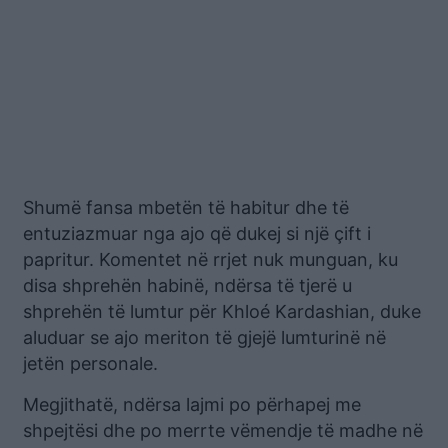
Shumë fansa mbetën të habitur dhe të
entuziazmuar nga ajo që dukej si një çift i
papritur. Komentet në rrjet nuk munguan, ku
disa shprehën habinë, ndërsa të tjerë u
shprehën të lumtur për Khloé Kardashian, duke
aluduar se ajo meriton të gjejë lumturinë në
jetën personale.
Megjithatë, ndërsa lajmi po përhapej me
shpejtësi dhe po merrte vëmendje të madhe në