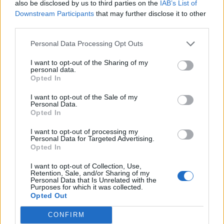
Tags:
,
also be disclosed by us to third parties on the
IAB’s List of
Jordan
Khloe Kardashian
Downstream Participants
that may further disclose it to other
third parties.
Personal Data Processing Opt Outs
I want to opt-out of the Sharing of my
personal data.
Opted In
I want to opt-out of the Sale of my
Personal Data.
Opted In
I want to opt-out of processing my
Personal Data for Targeted Advertising.
Opted In
Kurti kundërshton
Gramsh, tre zjarre nën
kërkesat e LDK-së: Asnjë
kontroll pas ndërhyrjes në
I want to opt-out of Collection, Use,
marrëveshje nuk mund të
terrene të vështira
Retention, Sale, and/or Sharing of my
Personal Data that Is Unrelated with the
zhbëjë vullnetin qytetar
Purposes for which it was collected.
Opted Out
CONFIRM