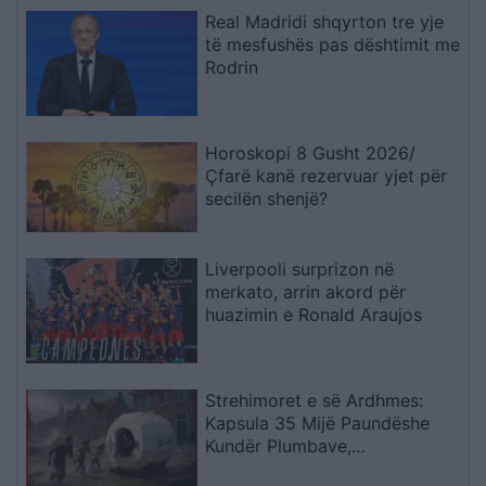
Real Madridi shqyrton tre yje
të mesfushës pas dështimit me
Rodrin
Horoskopi 8 Gusht 2026/
Çfarë kanë rezervuar yjet për
secilën shenjë?
Liverpooli surprizon në
merkato, arrin akord për
huazimin e Ronald Araujos
Strehimoret e së Ardhmes:
Kapsula 35 Mijë Paundëshe
Kundër Plumbave,
Shpërthimeve dhe Fatkeqësive