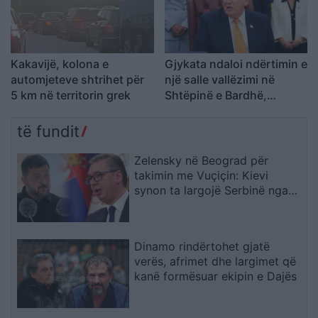
Kakavijë, kolona e
Gjykata ndaloi ndërtimin e
automjeteve shtrihet për
një salle vallëzimi në
5 km në territorin grek
Shtëpinë e Bardhë,
reagon Trump: Do ta
çojmë çështjen në
të fundit
Gjykatën e Lartë
Zelensky në Beograd për
takimin me Vuçiçin: Kievi
synon ta largojë Serbinë nga
kampi rus
Dinamo rindërtohet gjatë
verës, afrimet dhe largimet që
kanë formësuar ekipin e Dajës