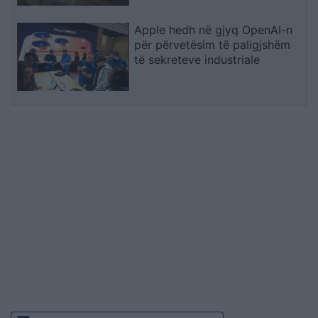
Natyrore
Apple hedh në gjyq OpenAI-n
për përvetësim të paligjshëm
të sekreteve industriale