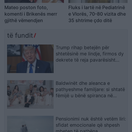
Mateo poston foto,
Fluks i lartë në Pediatrinë
komenti i Brikenës merr
e Vlorës, 70-80 vizita dhe
gjithë vëmendjen
35 shtrime çdo ditë
të fundit
Trump rihap betejën për
shtetësinë me lindje, firmos dy
dekrete të reja pavarësisht
pengesës në Gjykatën
Supreme
Baldwinët dhe aleanca e
pathyeshme familjare: si shtatë
fëmijë u bënë spiranca në
stuhinë më të fortë
Pensionimi nuk është vetëm liri:
sfidat emocionale që shpesh
mbeten të pathëna