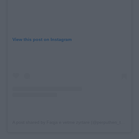
View this post on Instagram
A post shared by Faqja e vetme zyrtare (@perputhen_tch)