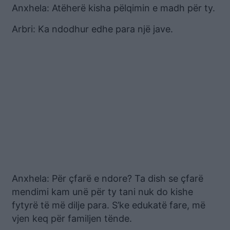
Anxhela: Atëherë kisha pëlqimin e madh për ty.
Arbri: Ka ndodhur edhe para një jave.
Anxhela: Për çfarë e ndore? Ta dish se çfarë
mendimi kam unë për ty tani nuk do kishe
fytyrë të më dilje para. S’ke edukatë fare, më
vjen keq për familjen tënde.