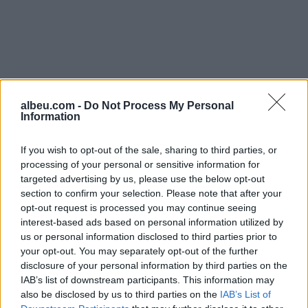
projekte të reja muzikore,
për të shijuar më shumë
edhe muajt e nxehtë të
verës. Me postimin e
fundit në ‘Instagram’ edhe
këngëtarja e njohur,
Anxhela Peristeri ka
treguar se shumë shpejt
albeu.com -
Do Not Process My Personal
do të…
Information
If you wish to opt-out of the sale, sharing to third parties, or
processing of your personal or sensitive information for
targeted advertising by us, please use the below opt-out
section to confirm your selection. Please note that after your
opt-out request is processed you may continue seeing
interest-based ads based on personal information utilized by
Shtuar
më
28.10.2022 09:29
us or personal information disclosed to third parties prior to
Tags:
,
your opt-out. You may separately opt-out of the further
anxhela dhe arbri
perputhen anxhela
disclosure of your personal information by third parties on the
foto
IAB’s list of downstream participants. This information may
also be disclosed by us to third parties on the
IAB’s List of