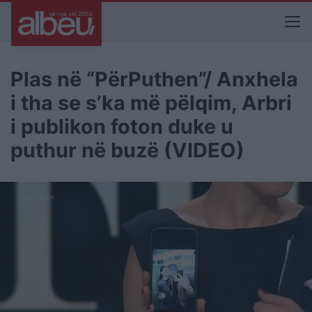
Plas në “PërPuthen”/ Anxhela
i tha se s’ka më pëlqim, Arbri
i publikon foton duke u
puthur në buzë (VIDEO)