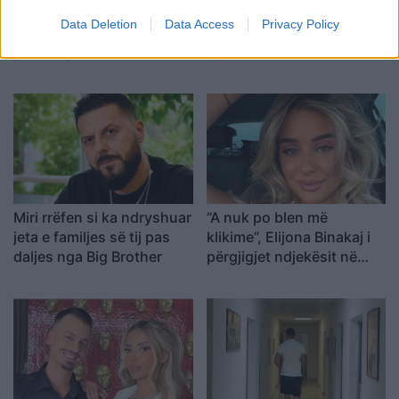
Don Xhoni i kthehet
Ndahet nga jeta në
Data Deletion
Data Access
Privacy Policy
ashpër një personi në
moshën 81-vjeçare
publik, çfarë ndodhi me
mjeshtri i flamenkos, Pepe
reperin?
Habichuela
Miri rrëfen si ka ndryshuar
“A nuk po blen më
jeta e familjes së tij pas
klikime”, Elijona Binakaj i
daljes nga Big Brother
përgjigjet ndjekësit në
mënyrë ironike