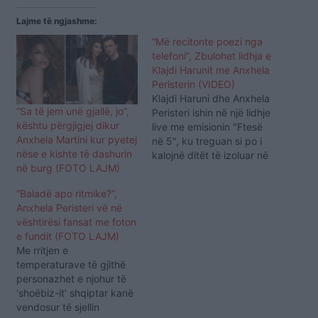
Lajme të ngjashme:
“Më recitonte poezi nga
telefoni”, Zbulohet lidhja e
Klajdi Harunit me Anxhela
Peristerin (VIDEO)
Klajdi Haruni dhe Anxhela
“Sa të jem unë gjallë, jo”,
Peristeri ishin në një lidhje
kështu përgjigjej dikur
live me emisionin "Ftesë
Anxhela Martini kur pyetej
në 5", ku treguan si po i
nëse e kishte të dashurin
kalojnë ditët të izoluar në
në burg (FOTO LAJM)
shtëpi. Dy këngëtarët
korçarë zbuluan se njihen
“Baladë apo ritmike?”,
që në fëmijëri dhe kanë
Anxhela Peristeri vë në
edhe miqësi familjare,
vështirësi fansat me foton
pasi prindërit e tyre kanë
e fundit (FOTO LAJM)
punuar bashkë. Babai i
Me rritjen e
Klajdit…
temperaturave të gjithë
personazhet e njohur të
‘shoëbiz-it’ shqiptar kanë
vendosur të sjellin