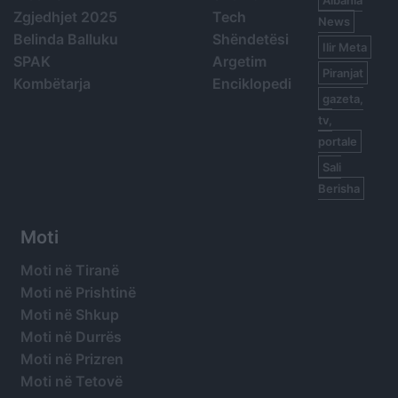
Zgjedhjet 2025
Tech
News
Belinda Balluku
Shëndetësi
Ilir Meta
SPAK
Argetim
Piranjat
Kombëtarja
Enciklopedi
gazeta,
tv,
portale
Sali
Berisha
Moti
Moti në Tiranë
Moti në Prishtinë
Moti në Shkup
Moti në Durrës
Moti në Prizren
Moti në Tetovë