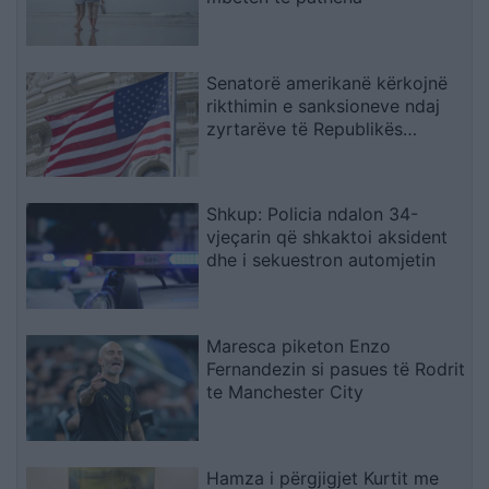
Senatorë amerikanë kërkojnë
rikthimin e sanksioneve ndaj
zyrtarëve të Republikës
Sërpska
Shkup: Policia ndalon 34-
vjeçarin që shkaktoi aksident
dhe i sekuestron automjetin
Maresca piketon Enzo
Fernandezin si pasues të Rodrit
te Manchester City
Hamza i përgjigjet Kurtit me