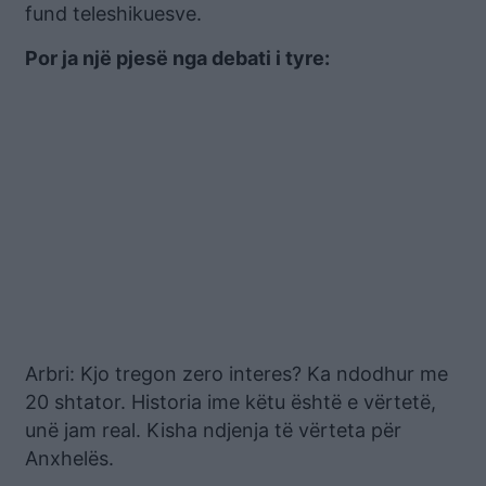
fund teleshikuesve.
Por ja një pjesë nga debati i tyre:
Arbri: Kjo tregon zero interes? Ka ndodhur me
20 shtator. Historia ime këtu është e vërtetë,
unë jam real. Kisha ndjenja të vërteta për
Anxhelës.