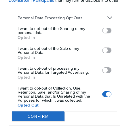
Downstream Participants
that may further disclose it to other
third parties.
Personal Data Processing Opt Outs
I want to opt-out of the Sharing of my
personal data.
Opted In
I want to opt-out of the Sale of my
Personal Data.
Opted In
Foto/ Selin dhe Kristi nuk
Foto/ Sydney Sweeney
I want to opt-out of processing my
Personal Data for Targeted Advertising.
ndiqen më në Instagram,
tërheq vëmendjen me
Opted In
dyshime për krisje mes
fushatën e re të markës
fitueses së Big Brother
së saj
I want to opt-out of Collection, Use,
VIP 5 dhe ish-banorit
Retention, Sale, and/or Sharing of my
Personal Data that Is Unrelated with the
Purposes for which it was collected.
Opted Out
CONFIRM