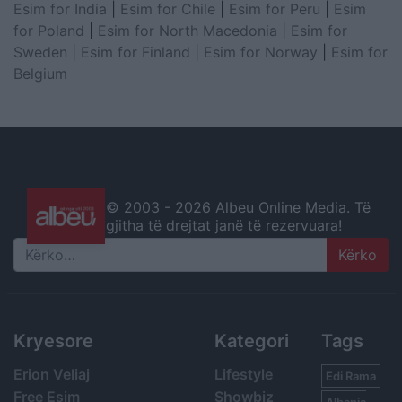
Esim for India
|
Esim for Chile
|
Esim for Peru
|
Esim
for Poland
|
Esim for North Macedonia
|
Esim for
Sweden
|
Esim for Finland
|
Esim for Norway
|
Esim for
Belgium
© 2003 -
2026 Albeu Online Media. Të
gjitha të drejtat janë të rezervuara!
Search
Kryesore
Kategori
Tags
Erion Veliaj
Lifestyle
Edi Rama
Free Esim
Showbiz
Albania