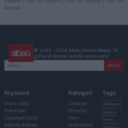
Sweden
|
Esim for Finland
|
Esim for Norway
|
Esim for
Belgium
© 2003 -
2026 Albeu Online Media. Të
gjitha të drejtat janë të rezervuara!
Search
Kryesore
Kategori
Tags
Erion Veliaj
Lifestyle
Edi Rama
Free Esim
Showbiz
Albania
Zgjedhjet 2025
Tech
News
Belinda Balluku
Shëndetësi
Ilir Meta