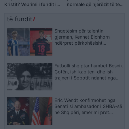
Kristit? Veprimi i fundit i
normale që njerëzit të të
ish-banorëve të Big
kenë zili…
Brother VIP 5
të fundit
Shqetësim për talentin
gjerman, Kennet Eichhorn
ndërpret përkohësisht
karrierën për arsye
shëndetësore
Futbolli shqiptar humbet Besnik
Çotën, ish-kapiteni dhe ish-
trajneri i Sopotit ndahet nga
jeta në moshën 56-vjeçare
Eric Wendt konfirmohet nga
Senati si ambasador i SHBA-së
në Shqipëri, emërimi pret
firmën e Trump