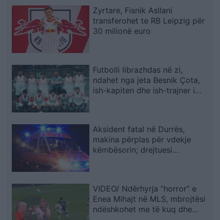
Zyrtare, Fisnik Asllani
transferohet te RB Leipzig për
30 milionë euro
Futbolli librazhdas në zi,
ndahet nga jeta Besnik Çota,
ish-kapiten dhe ish-trajner i
Sopotit
Aksident fatal në Durrës,
makina përplas për vdekje
këmbësorin; drejtuesi
shoqërohet në polici
VIDEO/ Ndërhyrja “horror” e
Enea Mihajt në MLS, mbrojtësi
ndëshkohet me të kuq dhe
gjobë