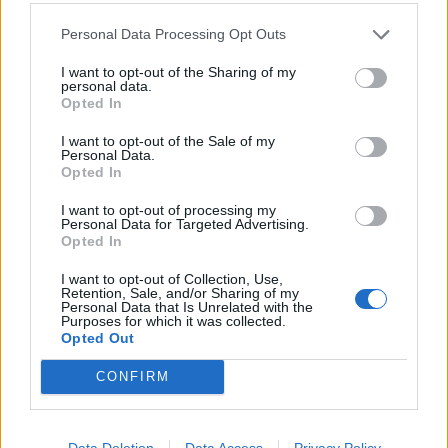
Personal Data Processing Opt Outs
I want to opt-out of the Sharing of my
personal data.
Opted In
I want to opt-out of the Sale of my
Personal Data.
Opted In
Foto/ Françeska Rustem
Ronela Hajati ‘shpërthen’
hap sezonin e pushimeve,
ndaj komenteve negative:
I want to opt-out of processing my
moderatorja e Top
Të vjen turp t’i lexosh, jo
Personal Data for Targeted Advertising.
Opted In
Channel tërheq
më t’i shkruash
vëmendjen me pozat nga
I want to opt-out of Collection, Use,
deti
Retention, Sale, and/or Sharing of my
Personal Data that Is Unrelated with the
Purposes for which it was collected.
Opted Out
CONFIRM
DJ PM reagon në mënyrë
Fluks në Pediatrinë e
indirekte për ndarjen nga
Vlorës, deri në 80 vizita
Data Deletion
Data Access
Privacy Policy