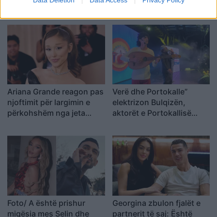
Sarah Berisha
ditore nga virozat dhe
alergjitë
Ariana Grande reagon pas
Verë dhe Portokalle”
njoftimit për largimin e
elektrizon Bulqizën,
përkohshëm nga jeta
aktorët e Portokallisë
publike: E kisha menduar
dhurojnë emocione në
prej kohësh
qytetin minator
Foto/ A është prishur
Georgina zbulon fjalët e
miqësia mes Selin dhe
partnerit të saj: Është