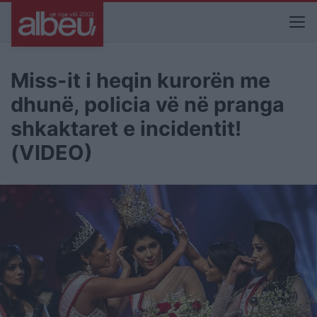
Miss-it i heqin kurorën me
dhunë, policia vë në pranga
shkaktaret e incidentit!
(VIDEO)