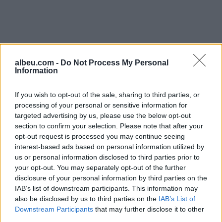
albeu.com -
Do Not Process My Personal
Information
If you wish to opt-out of the sale, sharing to third parties, or
processing of your personal or sensitive information for
targeted advertising by us, please use the below opt-out
section to confirm your selection. Please note that after your
opt-out request is processed you may continue seeing
Shtuar
më
9.04.2021 08:47
interest-based ads based on personal information utilized by
Tags:
,
,
,
dhune
kurora
Mrs Sri Lanka
us or personal information disclosed to third parties prior to
policia
your opt-out. You may separately opt-out of the further
disclosure of your personal information by third parties on the
IAB’s list of downstream participants. This information may
also be disclosed by us to third parties on the
IAB’s List of
Downstream Participants
that may further disclose it to other
third parties.