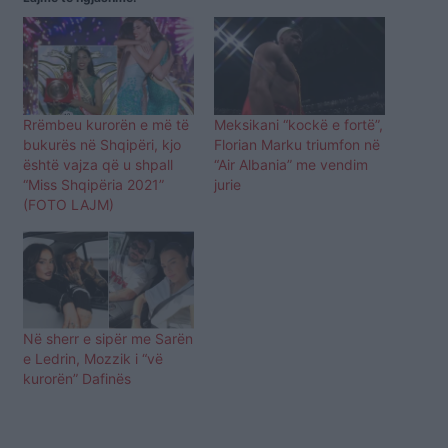
Rrëmbeu kurorën e më të
Meksikani “kockë e fortë”,
bukurës në Shqipëri, kjo
Florian Marku triumfon në
është vajza që u shpall
“Air Albania” me vendim
“Miss Shqipëria 2021”
jurie
(FOTO LAJM)
Në sherr e sipër me Sarën
e Ledrin, Mozzik i “vë
kurorën” Dafinës