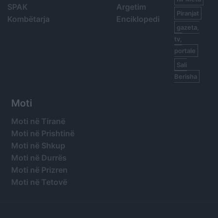
SPAK
Argetim
Piranjat
Kombëtarja
Enciklopedi
gazeta,
tv,
portale
Sali
Berisha
Moti
Moti në Tiranë
Moti në Prishtinë
Moti në Shkup
Moti në Durrës
Moti në Prizren
Moti në Tetovë