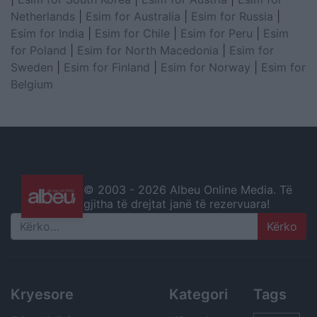
Netherlands
|
Esim for Australia
|
Esim for Russia
|
Esim for India
|
Esim for Chile
|
Esim for Peru
|
Esim
for Poland
|
Esim for North Macedonia
|
Esim for
Sweden
|
Esim for Finland
|
Esim for Norway
|
Esim for
Belgium
© 2003 -
2026 Albeu Online Media. Të
gjitha të drejtat janë të rezervuara!
Search
Kryesore
Kategori
Tags