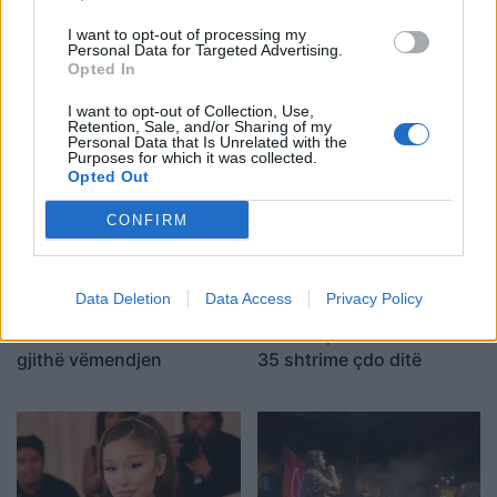
I want to opt-out of processing my
Personal Data for Targeted Advertising.
Miri rrëfen si ka ndryshuar
“A nuk po blen më
Opted In
jeta e familjes së tij pas
klikime”, Elijona Binakaj i
daljes nga Big Brother
përgjigjet ndjekësit në
I want to opt-out of Collection, Use,
Retention, Sale, and/or Sharing of my
mënyrë ironike
Personal Data that Is Unrelated with the
Purposes for which it was collected.
Opted Out
CONFIRM
Data Deletion
Data Access
Privacy Policy
Mateo poston foto,
Fluks i lartë në Pediatrinë
komenti i Brikenës merr
e Vlorës, 70-80 vizita dhe
gjithë vëmendjen
35 shtrime çdo ditë