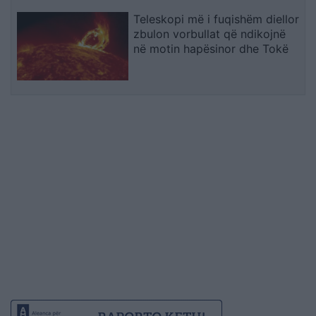
Teleskopi më i fuqishëm diellor
zbulon vorbullat që ndikojnë
në motin hapësinor dhe Tokë