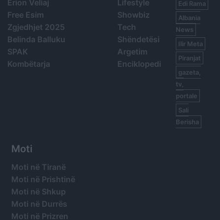
Erion Veliaj
Lifestyle
Edi Rama
Free Esim
Showbiz
Albania
Zgjedhjet 2025
Tech
News
Belinda Balluku
Shëndetësi
Ilir Meta
SPAK
Argetim
Piranjat
Kombëtarja
Enciklopedi
gazeta,
tv,
portale
Sali
Berisha
Moti
Moti në Tiranë
Moti në Prishtinë
Moti në Shkup
Moti në Durrës
Moti në Prizren