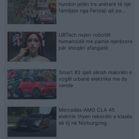
humbin jetën tre anëtarë të një
familjeje nga Ferizaji që po
ktheheshin nga Kosova
UBTech nxjerr robotët
humanoidë me pamje njerëzore
për shoqëri afatgjatë
Smart #2 sjell sërish makinën e
vogël urbane elektrike me dy
vende
Mercedes-AMG CLA 45
elektrik thyen rekordin e klasës
së tij në Nürburgring