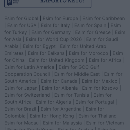
Esim for Global
|
Esim for Europe
|
Esim for Caribbean
|
Esim for USA
|
Esim for Italy
|
Esim for Spain
|
Esim
for Turkey
|
Esim for Germany
|
Esim for Greece
|
Esim
for Asia
|
Esim for World Cup 2026
|
Esim for Saudi
Arabia
|
Esim for Egypt
|
Esim for United Arab
Emirates
|
Esim for Balkans
|
Esim for Morocco
|
Esim
for China
|
Esim for United Kingdom
|
Esim for Africa
|
Esim for Latin America
|
Esim for GCC Gulf
Cooperation Council
|
Esim for Middle East
|
Esim for
South America
|
Esim for Canada
|
Esim for Mexico
|
Esim for Japan
|
Esim for Albania
|
Esim for Kosovo
|
Esim for Switzerland
|
Esim for Tunisia
|
Esim for
South Africa
|
Esim for Algeria
|
Esim for Portugal
|
Esim for Brazil
|
Esim for Argentina
|
Esim for
Colombia
|
Esim for Hong Kong
|
Esim for Thailand
|
Esim for Macau
|
Esim for Malaysia
|
Esim for Vietnam
|
Esim for South Korea
|
Esim for Austria
|
Esim for