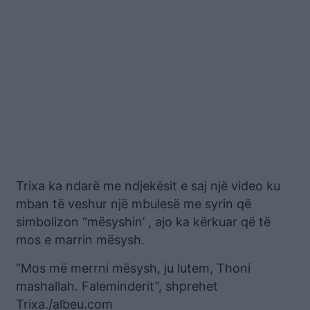
Trixa ka ndarë me ndjekësit e saj një video ku
mban të veshur një mbulesë me syrin që
simbolizon “mësyshin’ , ajo ka kërkuar që të
mos e marrin mësysh.
“Mos më merrni mësysh, ju lutem, Thoni
mashallah. Faleminderit”, shprehet
Trixa./albeu.com