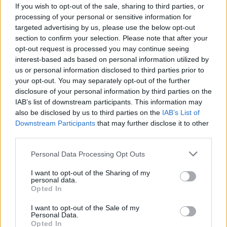
If you wish to opt-out of the sale, sharing to third parties, or
processing of your personal or sensitive information for
targeted advertising by us, please use the below opt-out
section to confirm your selection. Please note that after your
opt-out request is processed you may continue seeing
interest-based ads based on personal information utilized by
us or personal information disclosed to third parties prior to
your opt-out. You may separately opt-out of the further
disclosure of your personal information by third parties on the
IAB’s list of downstream participants. This information may
also be disclosed by us to third parties on the
IAB’s List of
Downstream Participants
that may further disclose it to other
third parties.
Don Xhoni i kthehet
Ndahet nga jeta në
ashpër një personi në
moshën 81-vjeçare
Personal Data Processing Opt Outs
publik, çfarë ndodhi me
mjeshtri i flamenkos, Pepe
reperin?
Habichuela
I want to opt-out of the Sharing of my
personal data.
Opted In
I want to opt-out of the Sale of my
Personal Data.
Opted In