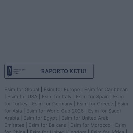
Esim for Global
|
Esim for Europe
|
Esim for Caribbean
|
Esim for USA
|
Esim for Italy
|
Esim for Spain
|
Esim
for Turkey
|
Esim for Germany
|
Esim for Greece
|
Esim
for Asia
|
Esim for World Cup 2026
|
Esim for Saudi
Arabia
|
Esim for Egypt
|
Esim for United Arab
Emirates
|
Esim for Balkans
|
Esim for Morocco
|
Esim
for China
|
Esim for United Kingdom
|
Esim for Africa
|