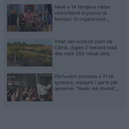
Nënë e 14 fëmijëve rrëfen
vështirësinë kryesore të
familjes: Si organizohet
transporti
Vihet nën kontroll zjarri në
Cërrik, digjen 2 hektarë tokë
dhe rreth 250 rrënjë ullinj
Përfundon protesta e 71-të
qytetare, mesazhi i qartë për
qeverinë: “Nesër më shumë”,
kërkohet largimi i Ramës