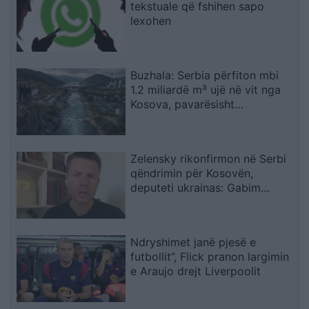
tekstuale që fshihen sapo
lexohen
Buzhala: Serbia përfiton mbi
1.2 miliardë m³ ujë në vit nga
Kosova, pavarësisht
kërcënimeve për Ibërin
Zelensky rikonfirmon në Serbi
qëndrimin për Kosovën,
deputeti ukrainas: Gabim
diplomatik, Ukraina duhet ta
njohë
Ndryshimet janë pjesë e
futbollit”, Flick pranon largimin
e Araujo drejt Liverpoolit