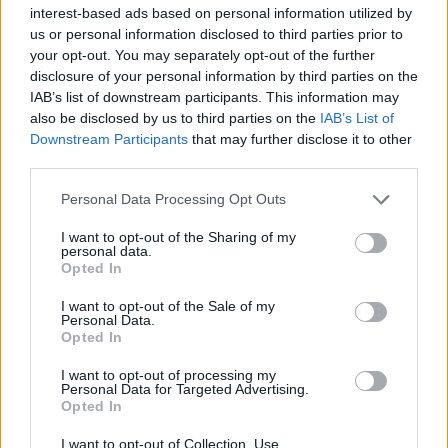
interest-based ads based on personal information utilized by
us or personal information disclosed to third parties prior to
your opt-out. You may separately opt-out of the further
Remzie Osmani
Video/ “Verë dhe
disclosure of your personal information by third parties on the
emocionon me dedikimin
Portokalle” ndez Kavajën,
IAB’s list of downstream participants. This information may
për mbesën Ema: Jeta ime
humor dhe muzikë në
also be disclosed by us to third parties on the
IAB’s List of
shëtitore
Downstream Participants
that may further disclose it to other
third parties.
Personal Data Processing Opt Outs
I want to opt-out of the Sharing of my
personal data.
Opted In
Shtohen helmimet
Dalin mesazhet e fundit të
I want to opt-out of the Sale of my
ushqimore nga
Liam Payne para vdekjes
Personal Data.
temperaturat e larta,
tragjike: Kërkoi 5 gramë
Opted In
Brataj: Ruani zinxhirin
kokainë
I want to opt-out of processing my
ftohës
Personal Data for Targeted Advertising.
Opted In
I want to opt-out of Collection, Use,