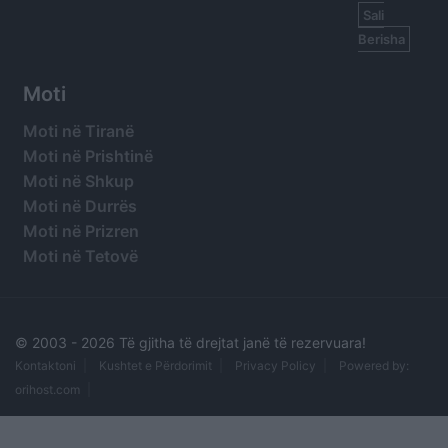
Sali
Berisha
Moti
Moti në Tiranë
Moti në Prishtinë
Moti në Shkup
Moti në Durrës
Moti në Prizren
Moti në Tetovë
© 2003 -
2026 Të gjitha të drejtat janë të rezervuara!
Kontaktoni
Kushtet e Përdorimit
Privacy Policy
Powered by:
orihost.com