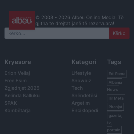
© 2003 -
2026 Albeu Online Media. Të
gjitha të drejtat janë të rezervuara!
Search
Kryesore
Kategori
Tags
Erion Veliaj
Lifestyle
Edi Rama
Free Esim
Showbiz
Albania
Zgjedhjet 2025
Tech
News
Belinda Balluku
Shëndetësi
Ilir Meta
SPAK
Argetim
Piranjat
Kombëtarja
Enciklopedi
gazeta,
tv,
portale