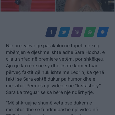
Një prej yjeve që parakaloi në tapetin e kuq
mbëmjen e djeshme ishte edhe Sara Hoxha, e
cila u shfaq në premierë vetëm, por shkëlqeu.
Ajo që ka rënë në sy dhe është komentuar
përveç faktit që nuk ishte me Ledrin, ka qenë
fakti se Sara është dukur pa humor dhe e
mërzitur. Përmes një videoje në “Instastory”,
Sara ka treguar se ka bërë një ndërhyrje.
“Më shkruajnë shumë veta pse dukem e
mërzitur dhe së fundmi pashë një video në