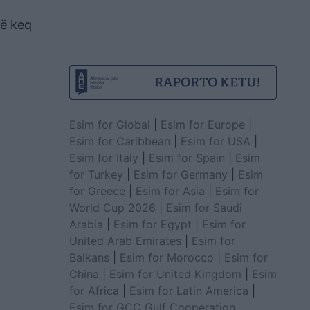
më keq
Esim for Global
|
Esim for Europe
|
Esim for Caribbean
|
Esim for USA
|
Esim for Italy
|
Esim for Spain
|
Esim
for Turkey
|
Esim for Germany
|
Esim
for Greece
|
Esim for Asia
|
Esim for
World Cup 2026
|
Esim for Saudi
Arabia
|
Esim for Egypt
|
Esim for
United Arab Emirates
|
Esim for
Balkans
|
Esim for Morocco
|
Esim for
China
|
Esim for United Kingdom
|
Esim
for Africa
|
Esim for Latin America
|
Esim for GCC Gulf Cooperation