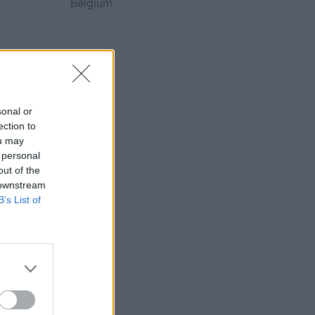
Belgium
sonal or
ection to
ou may
 personal
out of the
 downstream
B’s List of