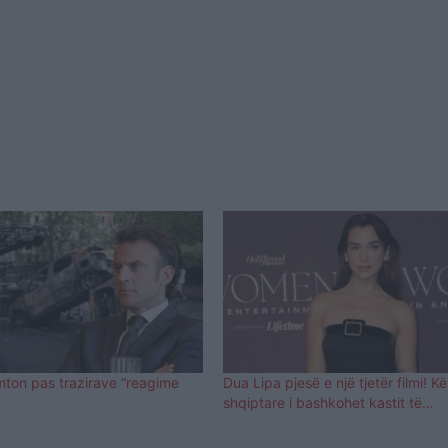
ton pas trazirave “reagime
Dua Lipa pjesë e një tjetër filmi! K
shqiptare i bashkohet kastit të…