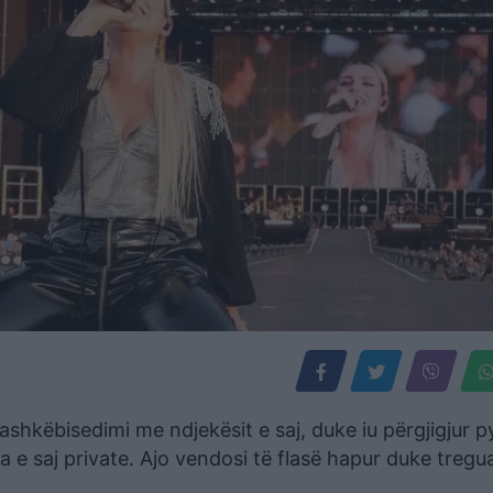
shkëbisedimi me ndjekësit e saj, duke iu përgjigjur p
a e saj private. Ajo vendosi të flasë hapur duke tregu