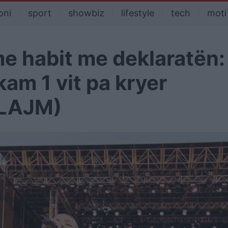
oni
sport
showbiz
lifestyle
tech
moti
e habit me deklaratën:
am 1 vit pa kryer
 LAJM)