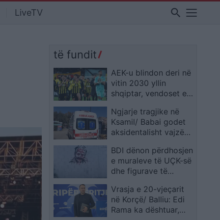
search
LiveTV
të fundit
AEK-u blindon deri në
vitin 2030 yllin
shqiptar, vendoset e
ardhmja e tij
Ngjarje tragjike në
Ksamil/ Babai godet
aksidentalisht vajzën
4-vjeçare me makinë,
BDI dënon përdhosjen
fëmija humb jetën
e muraleve të UÇK-së
dhe figurave të
dëshmorëve në Çair
Vrasja e 20-vjeçarit
në Korçë/ Balliu: Edi
Rama ka dështuar,
siguria publike është