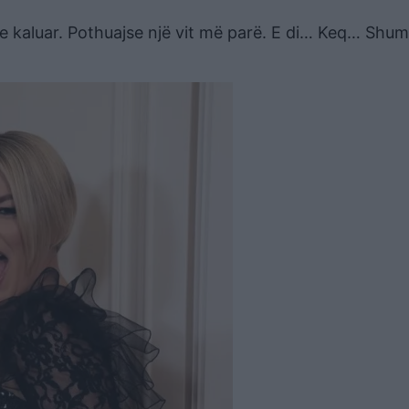
 e kaluar. Pothuajse një vit më parë. E di… Keq… Shu