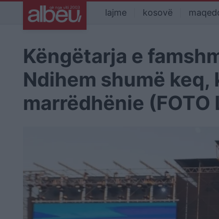
lajme
kosovë
maqed
Këngëtarja e famshm
Ndihem shumë keq, k
marrëdhënie (FOTO