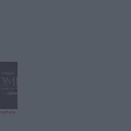
ëngëtarja