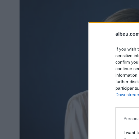
albeu.com
If you wish 
sensitive in
confirm you
continue se
information 
further disc
participants
Downstream 
Persona
I want t