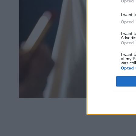
Opted 
I want t
Opted 
I want 
Advertis
Opted 
I want t
of my P
was col
Opted 