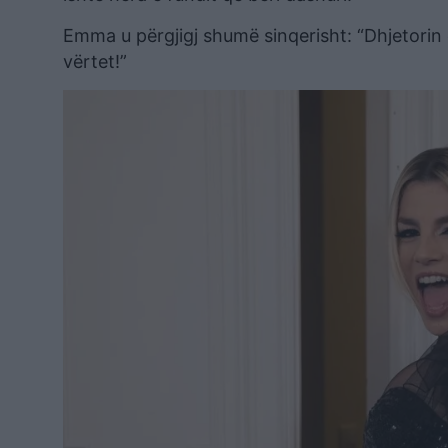
Emma u përgjigj shumë sinqerisht: “Dhjetorin
vërtet!”