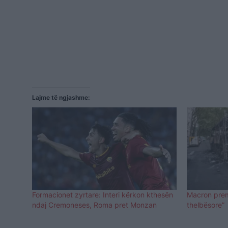
Lajme të ngjashme:
Formacionet zyrtare: Interi kërkon kthesën
Macron prem
ndaj Cremoneses, Roma pret Monzan
thelbësore”