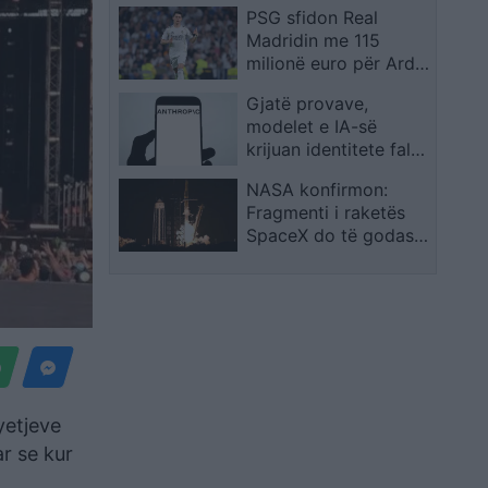
PSG sfidon Real
kthyer në pasiguri
Madridin me 115
kronike dhe thirrja
milionë euro për Arda
“Jepe dorëheqjen”
Gulerin
merr tjetër peshë
Gjatë provave,
modelet e IA-së
krijuan identitete false
për të manipuluar
NASA konfirmon:
persona realë
Fragmenti i raketës
SpaceX do të godasë
Hënën, por s’ka
kërcënim për Tokën
yetjeve
ar se kur