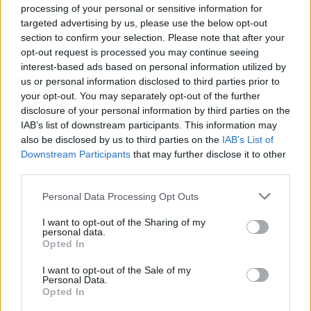
processing of your personal or sensitive information for
targeted advertising by us, please use the below opt-out
section to confirm your selection. Please note that after your
opt-out request is processed you may continue seeing
interest-based ads based on personal information utilized by
us or personal information disclosed to third parties prior to
your opt-out. You may separately opt-out of the further
disclosure of your personal information by third parties on the
IAB’s list of downstream participants. This information may
also be disclosed by us to third parties on the
IAB’s List of
Downstream Participants
that may further disclose it to other
Horoskopi 9 Gusht 2026/
Çfarë përfitimesh mund të
third parties.
Çfarë kanë rezervuar yjet
sjellin fistekët për
për secilën shenjë?
shëndetin?
Personal Data Processing Opt Outs
I want to opt-out of the Sharing of my
personal data.
Opted In
I want to opt-out of the Sale of my
Personal Data.
Opted In