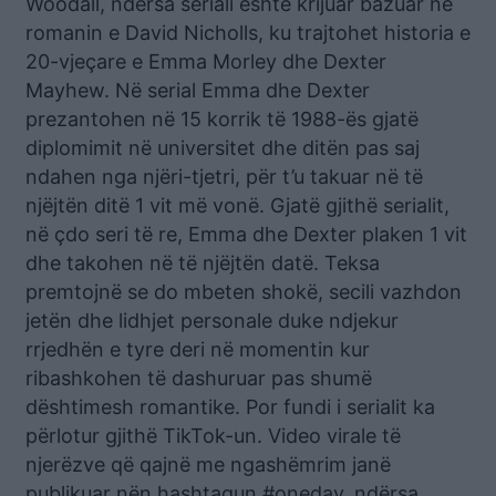
Woodall, ndërsa seriali është krijuar bazuar në
romanin e David Nicholls, ku trajtohet historia e
20-vjeçare e Emma Morley dhe Dexter
Mayhew. Në serial Emma dhe Dexter
prezantohen në 15 korrik të 1988-ës gjatë
diplomimit në universitet dhe ditën pas saj
ndahen nga njëri-tjetri, për t’u takuar në të
njëjtën ditë 1 vit më vonë. Gjatë gjithë serialit,
në çdo seri të re, Emma dhe Dexter plaken 1 vit
dhe takohen në të njëjtën datë. Teksa
premtojnë se do mbeten shokë, secili vazhdon
jetën dhe lidhjet personale duke ndjekur
rrjedhën e tyre deri në momentin kur
ribashkohen të dashuruar pas shumë
dështimesh romantike. Por fundi i serialit ka
përlotur gjithë TikTok-un. Video virale të
njerëzve që qajnë me ngashëmrim janë
publikuar nën hashtagun #oneday, ndërsa