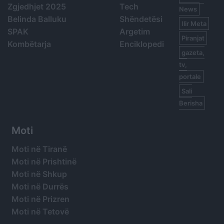
Zgjedhjet 2025
Tech
News
Belinda Balluku
Shëndetësi
Ilir Meta
SPAK
Argetim
Piranjat
Kombëtarja
Enciklopedi
gazeta,
tv,
portale
Sali
Berisha
Moti
Moti në Tiranë
Moti në Prishtinë
Moti në Shkup
Moti në Durrës
Moti në Prizren
Moti në Tetovë