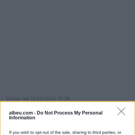
Shtuar
më
13.02.2024 19:36
Tags:
,
,
,
,
filmi
One Day
përlot
seriali
albeu.com -
Do Not Process My Personal
Tik Tok
Information
If you wish to opt-out of the sale, sharing to third parties, or