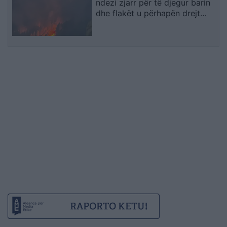
ndezi zjarr për të djegur barin
dhe flakët u përhapën drejt
malit