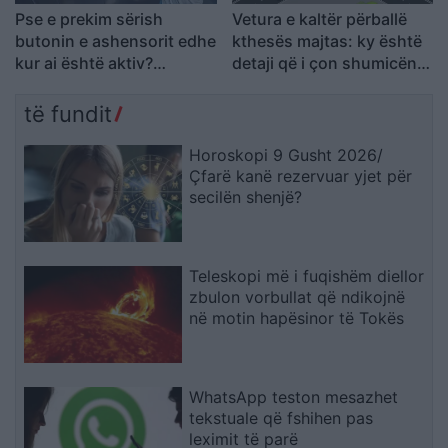
Pse e prekim sërish
Vetura e kaltër përballë
butonin e ashensorit edhe
kthesës majtas: ky është
kur ai është aktiv?
detaji që i çon shumicën
Shpjegimi psikologjik pas
në përgjigje të gabuar
këtij veprimi
të fundit
Horoskopi 9 Gusht 2026/
Çfarë kanë rezervuar yjet për
secilën shenjë?
Teleskopi më i fuqishëm diellor
zbulon vorbullat që ndikojnë
në motin hapësinor të Tokës
WhatsApp teston mesazhet
tekstuale që fshihen pas
leximit të parë