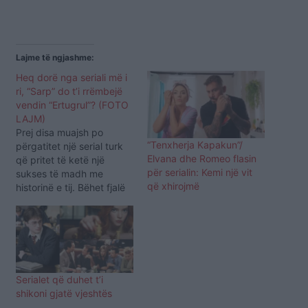
Lajme të ngjashme:
Heq dorë nga seriali më i
ri, “Sarp” do t’i rrëmbejë
vendin “Ertugrul”? (FOTO
LAJM)
Prej disa muajsh po
“Tenxherja Kapakun”/
përgatitet një serial turk
Elvana dhe Romeo flasin
që pritet të ketë një
për serialin: Kemi një vit
sukses të madh me
që xhirojmë
historinë e tij. Bëhet fjalë
për serialin “Barbaros”, ku
në rol kryesor do të
shfaqej aktori i njohur
Çagatay Ulusoy. Ky i
fundit bëri shumë
parapërgatitje për këtë
Serialet që duhet t’i
serial duke shtuar disa
shikoni gjatë vjeshtës
kilogramë…