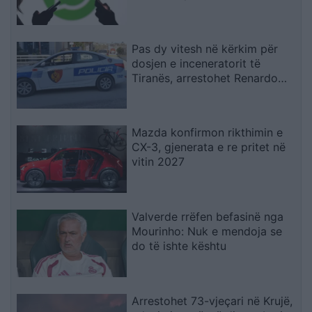
Pas dy vitesh në kërkim për
dosjen e inceneratorit të
Tiranës, arrestohet Renardo
Nallbani në Palasë
Mazda konfirmon rikthimin e
CX-3, gjenerata e re pritet në
vitin 2027
Valverde rrëfen befasinë nga
Mourinho: Nuk e mendoja se
do të ishte kështu
Arrestohet 73-vjeçari në Krujë,