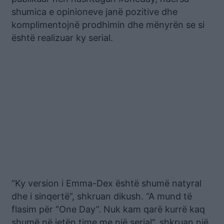
shumica e opinioneve janë pozitive dhe
komplimentojnë prodhimin dhe mënyrën se si
është realizuar ky serial.
“Ky version i Emma-Dex është shumë natyral
dhe i sinqertë”, shkruan dikush. “A mund të
flasim për “One Day”. Nuk kam qarë kurrë kaq
shumë në jetën time me një serial”, shkruan një