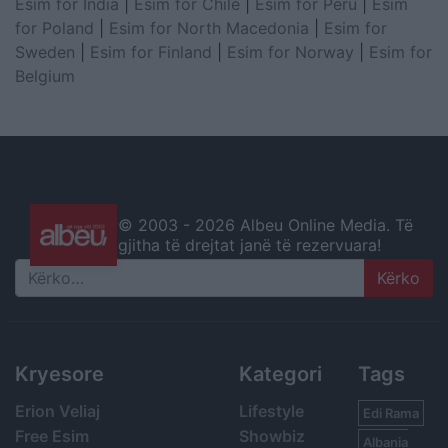
Esim for India
|
Esim for Chile
|
Esim for Peru
|
Esim
for Poland
|
Esim for North Macedonia
|
Esim for
Sweden
|
Esim for Finland
|
Esim for Norway
|
Esim for
Belgium
© 2003 -
2026 Albeu Online Media. Të
gjitha të drejtat janë të rezervuara!
Search
Kryesore
Kategori
Tags
Erion Veliaj
Lifestyle
Edi Rama
Free Esim
Showbiz
Albania