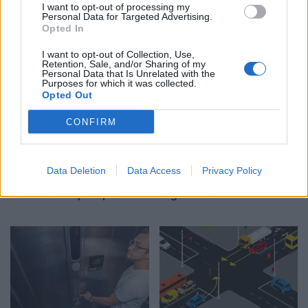
Analiza e re evidenton
Alec dhe Hilaria Baldwin:
I want to opt-out of processing my
Personal Data for Targeted Advertising.
lidhje mes konsumit të
shtatë fëmijë, sprova të
Opted In
mishit të kuq dhe rrezikut
mëdha dhe një lidhje që i
për kancer pankreatik
mbajti të bashkuar
I want to opt-out of Collection, Use,
Retention, Sale, and/or Sharing of my
Personal Data that Is Unrelated with the
Purposes for which it was collected.
Opted Out
CONFIRM
Pensionimi nuk është
Sa është sasia ditore e
Data Deletion
Data Access
Privacy Policy
vetëm liri: Sfidat
proteinave që i nevojitet
emocionale që shpesh
organizmit?
mbeten në heshtje