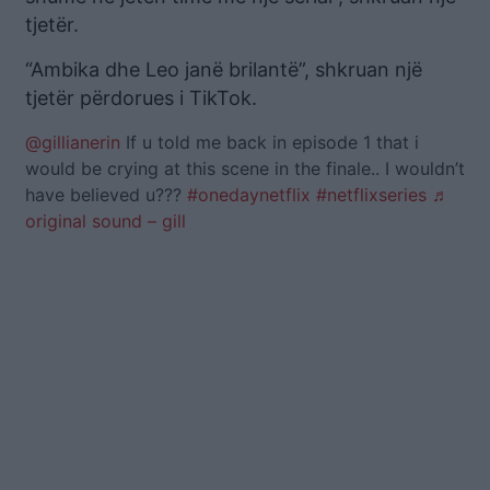
tjetër.
“Ambika dhe Leo janë brilantë”, shkruan një
tjetër përdorues i TikTok.
@gillianerin
If u told me back in episode 1 that i
would be crying at this scene in the finale.. I wouldn’t
have believed u???
#onedaynetflix
#netflixseries
♬
original sound – gill