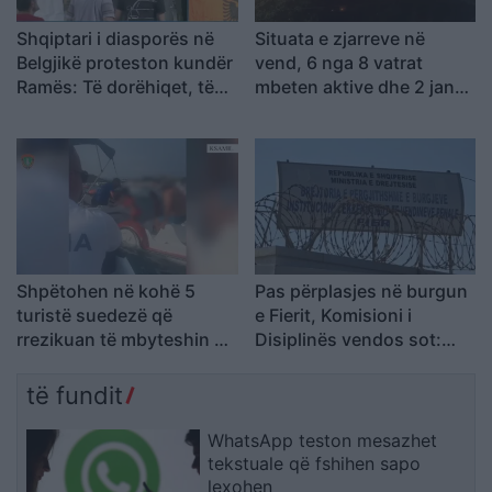
Shqiptari i diasporës në
Situata e zjarreve në
Belgjikë proteston kundër
vend, 6 nga 8 vatrat
Ramës: Të dorëhiqet, të
mbeten aktive dhe 2 janë
rinjtë të drejtojnë
nën kontroll
Shqipërinë larg politikës
së vjetër
Shpëtohen në kohë 5
Pas përplasjes në burgun
turistë suedezë që
e Fierit, Komisioni i
rrezikuan të mbyteshin në
Disiplinës vendos sot:
det në Ksamil
kërkohet shkarkimi i 6
efektivëve dhe pezullimi i
të fundit
2 të tjerëve
WhatsApp teston mesazhet
tekstuale që fshihen sapo
lexohen