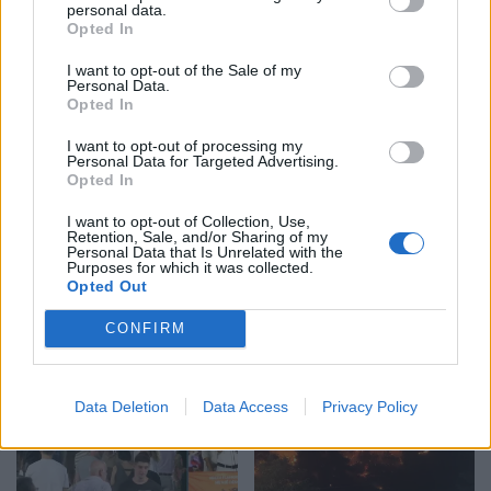
personal data.
Zelensky rikonfirmon në
Vihet nën kontroll zjarri në
Opted In
Serbi qëndrimin për
Cërrik, digjen 2 hektarë
I want to opt-out of the Sale of my
Kosovën, deputeti
tokë dhe rreth 250 rrënjë
Personal Data.
ukrainas: Gabim
ullinj
Opted In
diplomatik, Ukraina duhet
ta njohë
I want to opt-out of processing my
Personal Data for Targeted Advertising.
Opted In
I want to opt-out of Collection, Use,
Retention, Sale, and/or Sharing of my
Personal Data that Is Unrelated with the
Purposes for which it was collected.
Përfundon protesta e 71-
Remzie Osmani
Opted Out
të qytetare, mesazhi i
emocionon me dedikimin
qartë për qeverinë: “Nesër
për mbesën Ema: Jeta ime
CONFIRM
më shumë”, kërkohet
largimi i Ramës
Data Deletion
Data Access
Privacy Policy