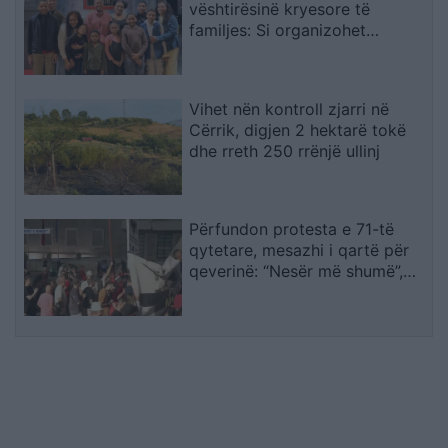
vështirësinë kryesore të
familjes: Si organizohet
transporti
Vihet nën kontroll zjarri në
Cërrik, digjen 2 hektarë tokë
dhe rreth 250 rrënjë ullinj
Përfundon protesta e 71-të
qytetare, mesazhi i qartë për
qeverinë: “Nesër më shumë”,
kërkohet largimi i Ramës