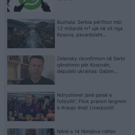
Buzhala: Serbia përfiton mbi
1.2 miliardë m³ ujë në vit nga
Kosova, pavarësisht
kërcënimeve për Ibërin
Zelensky rikonfirmon në Serbi
qëndrimin për Kosovën,
deputeti ukrainas: Gabim
diplomatik, Ukraina duhet ta
njohë
Ndryshimet janë pjesë e
futbollit”, Flick pranon largimin
e Araujo drejt Liverpoolit
Nënë e 14 fëmijëve rrëfen