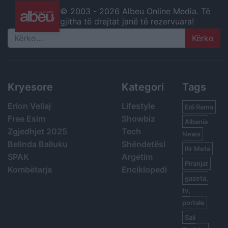
© 2003 -
2026 Albeu Online Media. Të
gjitha të drejtat janë të rezervuara!
Search
Kryesore
Kategori
Tags
Erion Veliaj
Lifestyle
Edi Rama
Free Esim
Showbiz
Albania
Zgjedhjet 2025
Tech
News
Belinda Balluku
Shëndetësi
Ilir Meta
SPAK
Argetim
Piranjat
Kombëtarja
Enciklopedi
gazeta,
tv,
portale
Sali