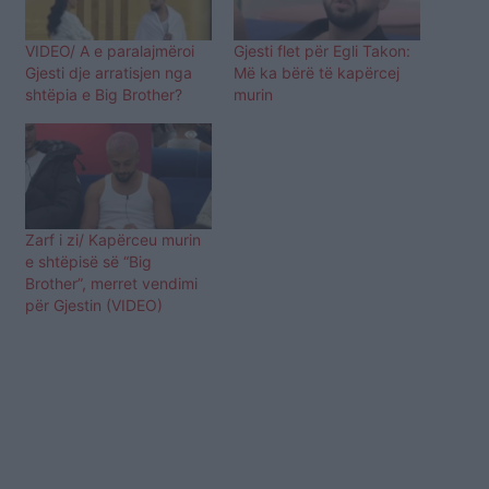
VIDEO/ A e paralajmëroi
Gjesti flet për Egli Takon:
Gjesti dje arratisjen nga
Më ka bërë të kapërcej
shtëpia e Big Brother?
murin
Zarf i zi/ Kapërceu murin
e shtëpisë së “Big
Brother”, merret vendimi
për Gjestin (VIDEO)