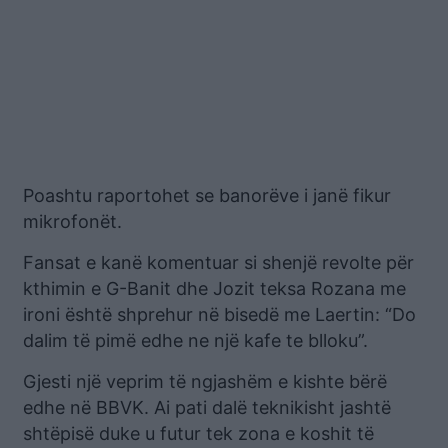
Poashtu raportohet se banorëve i janë fikur
mikrofonët.
Fansat e kanë komentuar si shenjë revolte për
kthimin e G-Banit dhe Jozit teksa Rozana me
ironi është shprehur në bisedë me Laertin: “Do
dalim të pimë edhe ne një kafe te blloku”.
Gjesti një veprim të ngjashëm e kishte bërë
edhe në BBVK. Ai pati dalë teknikisht jashtë
shtëpisë duke u futur tek zona e koshit të