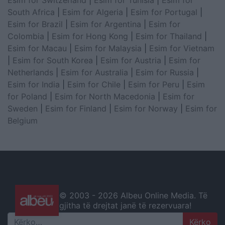
South Africa
|
Esim for Algeria
|
Esim for Portugal
|
Esim for Brazil
|
Esim for Argentina
|
Esim for
Colombia
|
Esim for Hong Kong
|
Esim for Thailand
|
Esim for Macau
|
Esim for Malaysia
|
Esim for Vietnam
|
Esim for South Korea
|
Esim for Austria
|
Esim for
Netherlands
|
Esim for Australia
|
Esim for Russia
|
Esim for India
|
Esim for Chile
|
Esim for Peru
|
Esim
for Poland
|
Esim for North Macedonia
|
Esim for
Sweden
|
Esim for Finland
|
Esim for Norway
|
Esim for
Belgium
© 2003 -
2026 Albeu Online Media. Të
gjitha të drejtat janë të rezervuara!