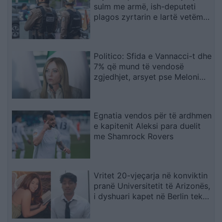
sulm me armë, ish-deputeti
plagos zyrtarin e lartë vetëm
tre ditë pas masakrës me 7
viktima
Politico: Sfida e Vannacci-t dhe
7% që mund të vendosë
zgjedhjet, arsyet pse Meloni
ashpërson qëndrimin për
emigracionin
Egnatia vendos për të ardhmen
e kapitenit Aleksi para duelit
me Shamrock Rovers
Vritet 20-vjeçarja në konviktin
pranë Universitetit të Arizonës,
i dyshuari kapet në Berlin teksa
përpiqej të largohej drejt Indisë