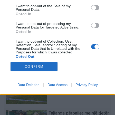
vajzën që zgjodhi: “Do të
parë, kush është partneri
I want to opt-out of the Sale of my
Personal Data.
bëj gjithçka që më kërkon
misterioz i modeles?
Opted In
I want to opt-out of processing my
Personal Data for Targeted Advertising.
Opted In
I want to opt-out of Collection, Use,
Retention, Sale, and/or Sharing of my
Fluks në Pediatrinë e
Ariana Grande sqaron
Personal Data that Is Unrelated with the
Vlorës, 70-80 vizita ditore
tërheqjen e përkohshme
Purposes for which it was collected.
Opted Out
nga virozat dhe alergjitë
nga jeta publike: Ishte
te fëmijët
planifikuar prej kohësh, jo
CONFIRM
një vendim impulsiv
të fundit
Zbulimi befasues në Australi:
Data Deletion
Data Access
Privacy Policy
Valixhja që ndezi alarmin e
policisë fshihte një sekret krejt
tjetër
Tajlanda përballet me një tjetër