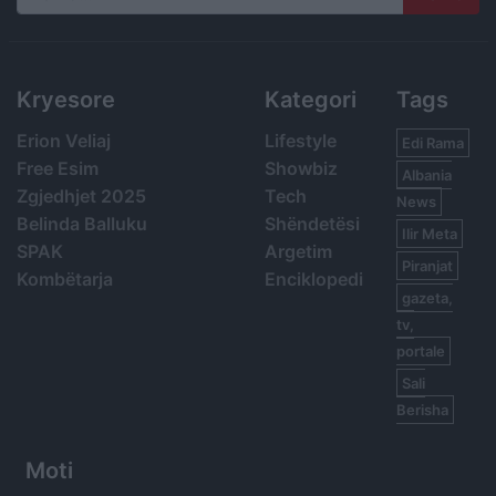
Search
Kryesore
Kategori
Tags
Erion Veliaj
Lifestyle
Edi Rama
Free Esim
Showbiz
Albania
Zgjedhjet 2025
Tech
News
Belinda Balluku
Shëndetësi
Ilir Meta
SPAK
Argetim
Piranjat
Kombëtarja
Enciklopedi
gazeta,
tv,
portale
Sali
Berisha
Moti