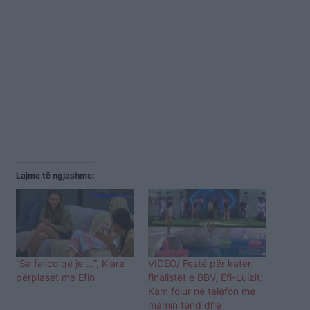
Lajme të ngjashme:
“Sa fallco që je …”, Kiara
VIDEO/ Festë për katër
përplaset me Efin
finalistët e BBV, Efi-Luizit:
Kam folur në telefon me
mamin tënd dhe