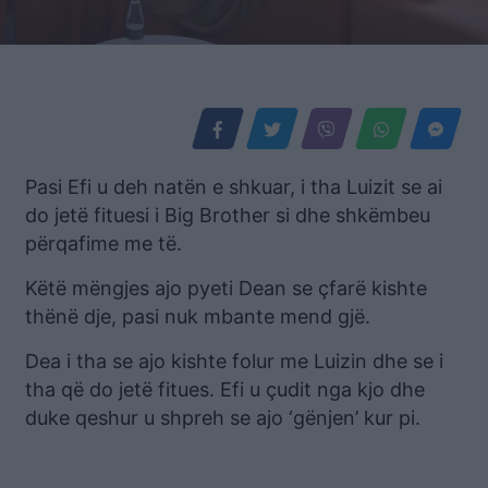
Pasi Efi u deh natën e shkuar, i tha Luizit se ai
do jetë fituesi i Big Brother si dhe shkëmbeu
përqafime me të.
Këtë mëngjes ajo pyeti Dean se çfarë kishte
thënë dje, pasi nuk mbante mend gjë.
Dea i tha se ajo kishte folur me Luizin dhe se i
tha që do jetë fitues. Efi u çudit nga kjo dhe
duke qeshur u shpreh se ajo ‘gënjen’ kur pi.