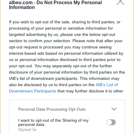
shëtitore
albeu.com -
Do Not Process My Personal
Information
If you wish to opt-out of the sale, sharing to third parties, or
processing of your personal or sensitive information for
targeted advertising by us, please use the below opt-out
section to confirm your selection. Please note that after your
opt-out request is processed you may continue seeing
Shtohen helmimet
Dalin mesazhet e fundit të
interest-based ads based on personal information utilized by
ushqimore nga
Liam Payne para vdekjes
us or personal information disclosed to third parties prior to
temperaturat e larta,
tragjike: Kërkoi 5 gramë
your opt-out. You may separately opt-out of the further
Brataj: Ruani zinxhirin
kokainë
disclosure of your personal information by third parties on the
ftohës
IAB’s list of downstream participants. This information may
also be disclosed by us to third parties on the
IAB’s List of
Downstream Participants
that may further disclose it to other
third parties.
Personal Data Processing Opt Outs
Video/ Drake befason
“Mrekullia që po rritet
I want to opt-out of the Sharing of my
personal data.
gjatë spektaklit të
brenda meje”/ Afrona Dika
Opted In
takimeve, leh si qen për
shtatzënë për herë të