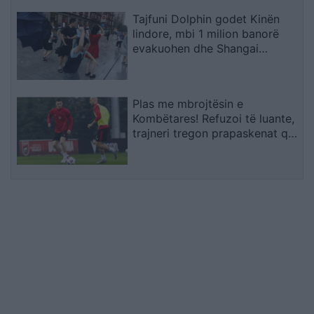
Tajfuni Dolphin godet Kinën
lindore, mbi 1 milion banorë
evakuohen dhe Shangai
përmbytet
Plas me mbrojtësin e
Kombëtares! Refuzoi të luante,
trajneri tregon prapaskenat që
dërguan në vendimin drastik