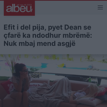
Efit i del pija, pyet Dean se
çfarë ka ndodhur mbrëmë:
Nuk mbaj mend asgjë