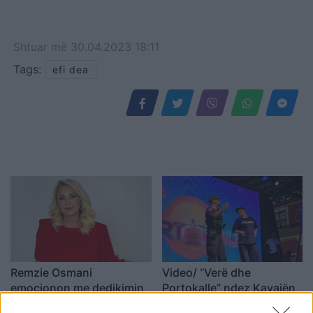
Shtuar
më
30.04.2023 18:11
Tags:
efi dea
Remzie Osmani
Video/ “Verë dhe
emocionon me dedikimin
Portokalle” ndez Kavajën,
për mbesën Ema: Jeta ime
humor dhe muzikë në