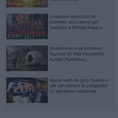
Liverpooli surprizon në
merkato, arrin akord për
huazimin e Ronald Araujos
Strehimoret e së Ardhmes:
Kapsula 35 Mijë Paundëshe
Kundër Plumbave,
Shpërthimeve dhe Fatkeqësive
Natyrore
Apple hedh në gjyq OpenAI-n
për përvetësim të paligjshëm
të sekreteve industriale