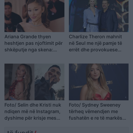
angazhimet e saj
Ariana Grande thyen
Charlize Theron mahnit
heshtjen pas njoftimit për
në Seul me një pamje të
shkëputje nga skena:
errët dhe provokuese
Vendimi ishte i
gjatë promovimit të filmit
paramenduar, jo i
“The Odyssey
momentit
Foto/ Selin dhe Kristi nuk
Foto/ Sydney Sweeney
ndiqen më në Instagram,
tërheq vëmendjen me
dyshime për krisje mes
fushatën e re të markës
fitueses së Big Brother
së saj
VIP 5 dhe ish-banorit
të fundit