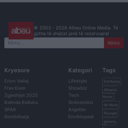
© 2003 -
2026 Albeu Online Media. Të
gjitha të drejtat janë të rezervuara!
Search
Kryesore
Kategori
Tags
Erion Veliaj
Lifestyle
Edi Rama
Free Esim
Showbiz
Albania
Zgjedhjet 2025
Tech
News
Belinda Balluku
Shëndetësi
Ilir Meta
SPAK
Argetim
Piranjat
Kombëtarja
Enciklopedi
gazeta,