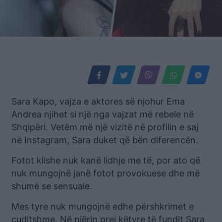
Sara Kapo, vajza e aktores së njohur Ema
Andrea njihet si një nga vajzat më rebele në
Shqipëri. Vetëm më një vizitë në profilin e saj
në Instagram, Sara duket që bën diferencën.
Fotot klishe nuk kanë lidhje me të, por ato që
nuk mungojnë janë fotot provokuese dhe më
shumë se sensuale.
Mes tyre nuk mungojnë edhe përshkrimet e
çuditshme. Në njërin prej këtyre të fundit Sara