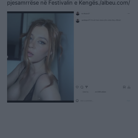
pjesamrrëse në Festivalin e Kengës./albeu.com/