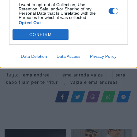
I want to opt-out of Collection, Use,
Retention, Sale, and/or Sharing of my
Personal Data that Is Unrelated with the
Purposes for which it was collected.
Opted Out
CONFIRM
Data Deletion
Data Access
Privacy Policy
Shtuar
më
1.11.2022 10:40
Tags:
,
,
ema andrea
ema anreda vajza
sara
,
kapo filam per te rritur
vajza e ema andreas