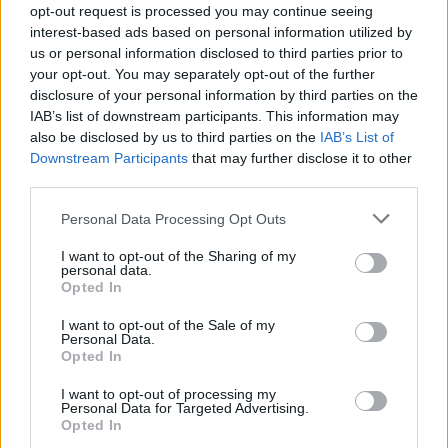
opt-out request is processed you may continue seeing
skenë me Elsa Lilën”,
Ema Andreas prek me
interest-based ads based on personal information utilized by
vajza e Ema Andreas për
dedikimin për dajën:
us or personal information disclosed to third parties prior to
pjesëmarrjen në Festivalin
Përjetësisht do më
your opt-out. You may separately opt-out of the further
e Këngës: Mami qau kur e
mungosh
disclosure of your personal information by third parties on the
dëgjoi këngën
IAB’s list of downstream participants. This information may
also be disclosed by us to third parties on the
IAB’s List of
Downstream Participants
that may further disclose it to other
third parties.
Personal Data Processing Opt Outs
E bija ngjitet në skenë,
Ema Andrea nuk mban
I want to opt-out of the Sharing of my
personal data.
dot lotët: Mbrëmë kam
Opted In
qenë e vogla jote e ti ylli
im (FOTO LAJM)
I want to opt-out of the Sale of my
Personal Data.
Opted In
I want to opt-out of processing my
Personal Data for Targeted Advertising.
Opted In