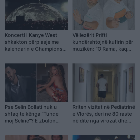
Koncerti i Kanye West
Vëllezërit Prifti
shkakton përplasje me
kundërshtojnë kufirin për
kalendarin e Champions
muzikën: “O Rama, kaq
League në Kazakistan
shumë do ta shpopullosh
vendin? Keq e më keq!”
Pse Selin Bollati nuk u
Rriten vizitat në Pediatrinë
shfaq te kënga “Tunde
e Vlorës, deri në 80 raste
moj Selinë”? E zbulon
në ditë nga virozat dhe
Kristi Lamaj: Koncertet e
alergjitë
mia në Europë dhe