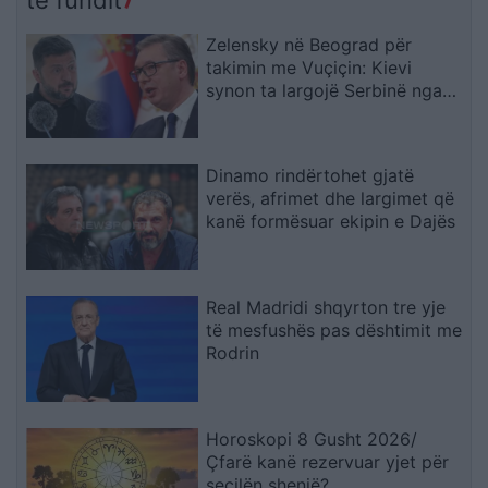
Zelensky në Beograd për
takimin me Vuçiçin: Kievi
synon ta largojë Serbinë nga
kampi rus
Dinamo rindërtohet gjatë
verës, afrimet dhe largimet që
kanë formësuar ekipin e Dajës
Real Madridi shqyrton tre yje
të mesfushës pas dështimit me
Rodrin
Horoskopi 8 Gusht 2026/
Çfarë kanë rezervuar yjet për
secilën shenjë?