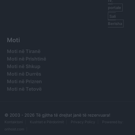
tv,
portale
Sali
Berisha
Moti
Moti në Tiranë
Moti në Prishtinë
Moti në Shkup
Moti në Durrës
Moti në Prizren
Moti në Tetovë
© 2003 -
2026 Të gjitha të drejtat janë të rezervuara!
Kontaktoni
Kushtet e Përdorimit
Privacy Policy
Powered by:
orihost.com