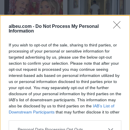
albeu.com -
Do Not Process My Personal
Mateo poston foto,
Fluks i lartë në Pediatrinë
Information
komenti i Brikenës merr
e Vlorës, 70-80 vizita dhe
gjithë vëmendjen
35 shtrime çdo ditë
If you wish to opt-out of the sale, sharing to third parties, or
processing of your personal or sensitive information for
targeted advertising by us, please use the below opt-out
section to confirm your selection. Please note that after your
opt-out request is processed you may continue seeing
interest-based ads based on personal information utilized by
us or personal information disclosed to third parties prior to
your opt-out. You may separately opt-out of the further
disclosure of your personal information by third parties on the
Ariana Grande sqaron
Verë dhe Portokalle”
IAB’s list of downstream participants. This information may
tërheqjen e përkohshme
mbërrin në Elbasan,
also be disclosed by us to third parties on the
IAB’s List of
nga jeta publike: E
qindra qytetarë shijojnë
Downstream Participants
that may further disclose it to other
planifikoja prej kohësh
humorin e trupës
third parties.
Personal Data Processing Opt Outs