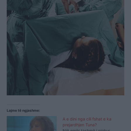
Lajme të ngjashme:
A e dini nga cili fshat e ka
prejardhjen Tuna?
Një emër tashmë i njohur