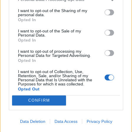
I want to opt-out of the Sharing of my
personal data.
Opted In
I want to opt-out of the Sale of my
FOTO/ Selin dhe Kristi nuk
Foto/ Sydney Sweeney
Personal Data.
Opted In
ndiqen më në “Instagram”,
tërheq vëmendjen me
dyshime për krisje mes
fushatën e re sensuale të
I want to opt-out of processing my
fitueses së “Big Brother
markës së saj
Personal Data for Targeted Advertising.
VIP 5” dhe ish-banorit
Opted In
I want to opt-out of Collection, Use,
Retention, Sale, and/or Sharing of my
Personal Data that Is Unrelated with the
Purposes for which it was collected.
Opted Out
CONFIRM
Foto/ Françeska Rustem
Ronela Hajati ‘shpërthen’
hap sezonin e pushimeve,
ndaj komenteve negative:
moderatorja e Top
Të vjen turp t’i lexosh, jo
Channel tërheq
më t’i shkruash
Data Deletion
Data Access
Privacy Policy
vëmendjen me pozat nga
të fundit