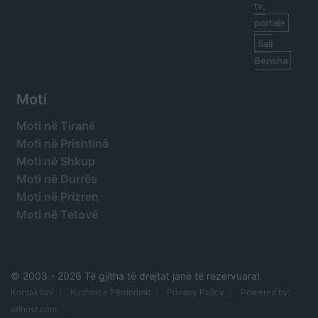
tv,
portale
Sali
Berisha
Moti
Moti në Tiranë
Moti në Prishtinë
Moti në Shkup
Moti në Durrës
Moti në Prizren
Moti në Tetovë
© 2003 -
2026 Të gjitha të drejtat janë të rezervuara!
Kontaktoni
Kushtet e Përdorimit
Privacy Policy
Powered by:
orihost.com