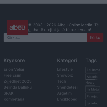
© 2003 -
2026 Albeu Online Media. Të
gjitha të drejtat janë të rezervuara!
Search
Kryesore
Kategori
Tags
Erion Veliaj
Lifestyle
Edi Rama
Free Esim
Showbiz
Albania
Zgjedhjet 2025
Tech
News
Belinda Balluku
Shëndetësi
Ilir Meta
SPAK
Argetim
Piranjat
Kombëtarja
Enciklopedi
gazeta,