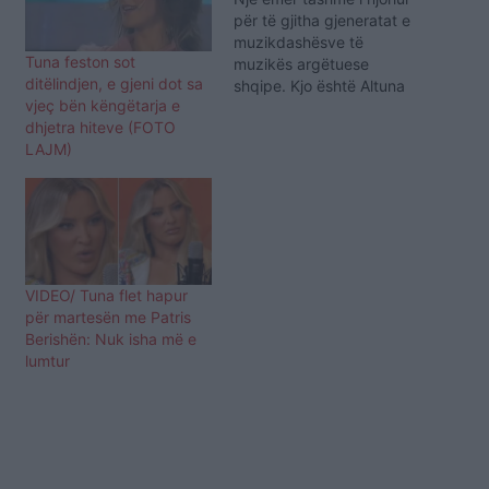
për të gjitha gjeneratat e
muzikdashësve të
Tuna feston sot
muzikës argëtuese
ditëlindjen, e gjeni dot sa
shqipe. Kjo është Altuna
vjeç bën këngëtarja e
Sejdiu – TUNA, e cila
dhjetra hiteve (FOTO
karrieren e ka nisur si 15
LAJM)
vjeçare, duke ia dalë me
të shpejtë të bëhet një
nga emrat më
senzacional në muzikë.
Që në atë kohë këngët…
VIDEO/ Tuna flet hapur
për martesën me Patris
Berishën: Nuk isha më e
lumtur