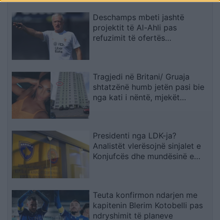
deti
Deschamps mbeti jashtë
projektit të Al-Ahli pas
refuzimit të ofertës
multimilionëshe
Tragjedi në Britani/ Gruaja
shtatzënë humb jetën pasi bie
nga kati i nëntë, mjekët
shpëtojnë foshnjën
Presidenti nga LDK-ja?
Analistët vlerësojnë sinjalet e
Konjufcës dhe mundësinë e
marrëveshjes me LVV-në
Teuta konfirmon ndarjen me
kapitenin Blerim Kotobelli pas
ndryshimit të planeve