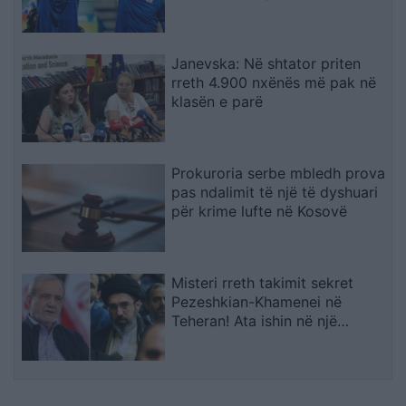
Janevska: Në shtator priten
rreth 4.900 nxënës më pak në
klasën e parë
Prokuroria serbe mbledh prova
pas ndalimit të një të dyshuari
për krime lufte në Kosovë
Misteri rreth takimit sekret
Pezeshkian-Khamenei në
Teheran! Ata ishin në një
makinë me xhama të errët,
duke e dëgjuar njëri-tjetrin, por
pa e parë