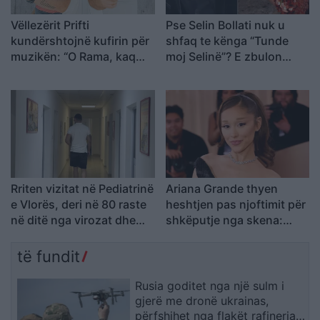
Vëllezërit Prifti
Pse Selin Bollati nuk u
kundërshtojnë kufirin për
shfaq te kënga “Tunde
muzikën: “O Rama, kaq
moj Selinë”? E zbulon
shumë do ta shpopullosh
Kristi Lamaj: Koncertet e
vendin? Keq e më keq!”
mia në Europë dhe
angazhimet e saj
Rriten vizitat në Pediatrinë
Ariana Grande thyen
e Vlorës, deri në 80 raste
heshtjen pas njoftimit për
në ditë nga virozat dhe
shkëputje nga skena:
alergjitë
Vendimi ishte i
paramenduar, jo i
të fundit
momentit
Rusia goditet nga një sulm i
gjerë me dronë ukrainas,
përfshihet nga flakët rafineria