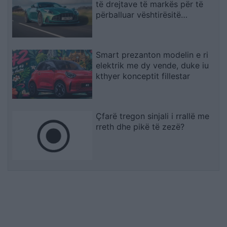
të drejtave të markës për të
përballuar vështirësitë
financiare
Smart prezanton modelin e ri
elektrik me dy vende, duke iu
kthyer konceptit fillestar
Çfarë tregon sinjali i rrallë me
rreth dhe pikë të zezë?