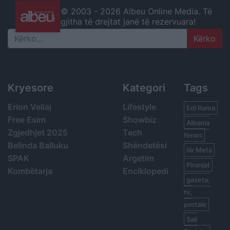
© 2003 -
2026 Albeu Online Media. Të
gjitha të drejtat janë të rezervuara!
Search
Kryesore
Kategori
Tags
Erion Veliaj
Lifestyle
Edi Rama
Free Esim
Showbiz
Albania
Zgjedhjet 2025
Tech
News
Belinda Balluku
Shëndetësi
Ilir Meta
SPAK
Argetim
Piranjat
Kombëtarja
Enciklopedi
gazeta,
tv,
portale
Sali