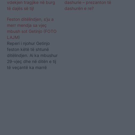
vdekjen tragjike në burg
dashurie – prezanton të
të dajës së tij!
dashurën e re?
Feston ditëlindjen, s’ju a
merr mendja sa vjeç
mbush sot Getinjo (FOTO
LAJM)
Reperi i njohur Getinjo
feston këtë të shtunë
ditëlindjen. Ai ka mbushur
29-vjeç dhe në ditën e tij
të veçantë ka marrë
shumë urime nga
familjarët, miqtë dhe
fansat. Getinjo ka
publikuar në profilin e tij
të Instagramit një foto të
vetes, krahas së cilës ka
shkruar një urim. Reperi…