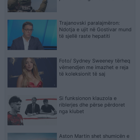
dhe plagosen 5 persona
Trajanovski paralajmëron:
Ndotja e ujit në Gostivar mund
të sjellë raste hepatiti
Foto/ Sydney Sweeney tërheq
vëmendjen me imazhet e reja
të koleksionit të saj
Si funksionon klauzola e
riblerjes dhe përse përdoret
nga klubet
Aston Martin shet shumicën e