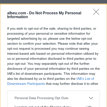
albeu.com -
Do Not Process My Personal
Information
If you wish to opt-out of the sale, sharing to third parties, or
Shtuar
më
20.01.2023 11:52
processing of your personal or sensitive information for
Tags:
,
getinjo pas daljes nga big brother
VIVI
targeted advertising by us, please use the below opt-out
DHE GETNJO
section to confirm your selection. Please note that after your
opt-out request is processed you may continue seeing
interest-based ads based on personal information utilized by
us or personal information disclosed to third parties prior to
your opt-out. You may separately opt-out of the further
disclosure of your personal information by third parties on the
IAB’s list of downstream participants. This information may
also be disclosed by us to third parties on the
IAB’s List of
Downstream Participants
that may further disclose it to other
third parties.
Personal Data Processing Opt Outs
I want to opt-out of the Sharing of my