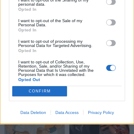
personal data.
Foto/ Sydney Sweeney
Adelina Ismaili rikthehet
Opted In
tërheq vëmendjen me
me projekt të ri/ Zbulon
imazhet e reja të
bashkëpunimin surprizë
I want to opt-out of the Sale of my
Personal Data.
koleksionit të saj
me Gimbo-n
Opted In
I want to opt-out of processing my
Personal Data for Targeted Advertising.
Opted In
I want to opt-out of Collection, Use,
Retention, Sale, and/or Sharing of my
Personal Data that Is Unrelated with the
Purposes for which it was collected.
Katerina nga “Për’puthen”
Koncerti i Kanye West
Opted Out
sjell në jetë vajzën e saj:
shkakton përplasje me
Dielli im, gjithçka ime
kalendarin e Champions
CONFIRM
League në Kazakistan
Data Deletion
Data Access
Privacy Policy