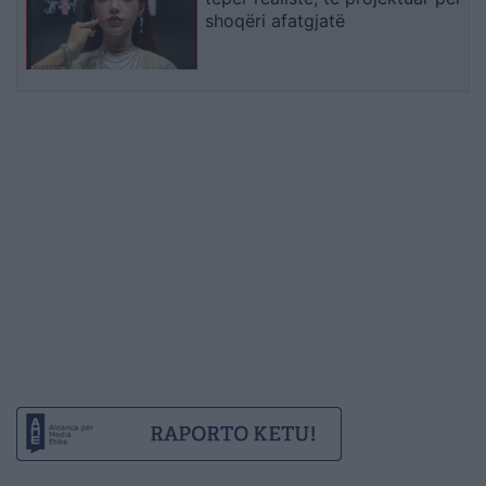
shoqëri afatgjatë