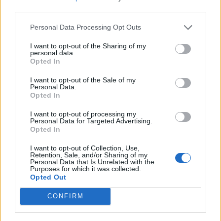
vonë (VIDEO)
third parties.
Personal Data Processing Opt Outs
I want to opt-out of the Sharing of my
personal data.
Opted In
I want to opt-out of the Sale of my
Personal Data.
Opted In
I want to opt-out of processing my
Personal Data for Targeted Advertising.
Opted In
I want to opt-out of Collection, Use,
Retention, Sale, and/or Sharing of my
Personal Data that Is Unrelated with the
Purposes for which it was collected.
Shtuar
më
12.09.2023 09:45
Opted Out
Tags:
,
Alketa Vejsiu
Alketa Vejsiu spital
CONFIRM