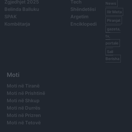
Zgjedhjet 2025
Tech
News
Belinda Balluku
Shëndetësi
Ilir Meta
SPAK
Argetim
Piranjat
Kombëtarja
Enciklopedi
gazeta,
tv,
portale
Sali
Berisha
Moti
Moti në Tiranë
Moti në Prishtinë
Moti në Shkup
Moti në Durrës
Moti në Prizren
Moti në Tetovë