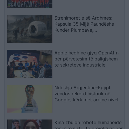
Strehimoret e së Ardhmes:
Kapsula 35 Mijë Paundëshe
Kundër Plumbave,
Shpërthimeve dhe Fatkeqësive
Natyrore
Apple hedh në gjyq OpenAI-n
për përvetësim të paligjshëm
të sekreteve industriale
Ndeshja Argjentinë–Egjipt
vendos rekord historik në
Google, kërkimet arrijnë nivele
të papara
Kina zbulon robotë humanoidë
tepër realistë, të projektuar për