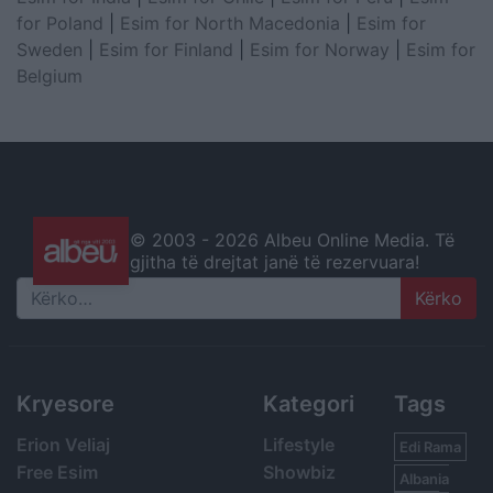
for Poland
|
Esim for North Macedonia
|
Esim for
Sweden
|
Esim for Finland
|
Esim for Norway
|
Esim for
Belgium
© 2003 -
2026 Albeu Online Media. Të
gjitha të drejtat janë të rezervuara!
Search
Kryesore
Kategori
Tags
Erion Veliaj
Lifestyle
Edi Rama
Free Esim
Showbiz
Albania