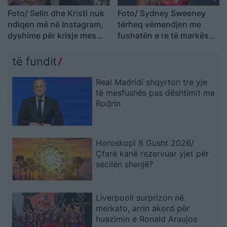
Foto/ Selin dhe Kristi nuk
Foto/ Sydney Sweeney
ndiqen më në Instagram,
tërheq vëmendjen me
dyshime për krisje mes
fushatën e re të markës
fitueses së Big Brother
së saj
VIP 5 dhe ish-banorit
të fundit
Real Madridi shqyrton tre yje
të mesfushës pas dështimit me
Rodrin
Horoskopi 8 Gusht 2026/
Çfarë kanë rezervuar yjet për
secilën shenjë?
Liverpooli surprizon në
merkato, arrin akord për
huazimin e Ronald Araujos