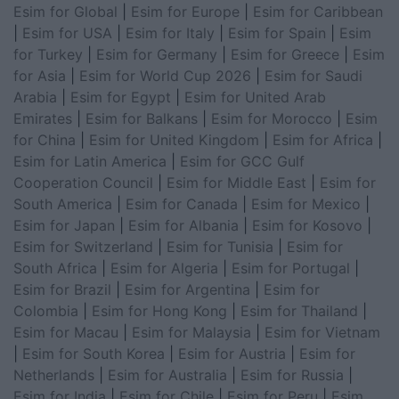
Esim for Global
|
Esim for Europe
|
Esim for Caribbean
|
Esim for USA
|
Esim for Italy
|
Esim for Spain
|
Esim
for Turkey
|
Esim for Germany
|
Esim for Greece
|
Esim
for Asia
|
Esim for World Cup 2026
|
Esim for Saudi
Arabia
|
Esim for Egypt
|
Esim for United Arab
Emirates
|
Esim for Balkans
|
Esim for Morocco
|
Esim
for China
|
Esim for United Kingdom
|
Esim for Africa
|
Esim for Latin America
|
Esim for GCC Gulf
Cooperation Council
|
Esim for Middle East
|
Esim for
South America
|
Esim for Canada
|
Esim for Mexico
|
Esim for Japan
|
Esim for Albania
|
Esim for Kosovo
|
Esim for Switzerland
|
Esim for Tunisia
|
Esim for
South Africa
|
Esim for Algeria
|
Esim for Portugal
|
Esim for Brazil
|
Esim for Argentina
|
Esim for
Colombia
|
Esim for Hong Kong
|
Esim for Thailand
|
Esim for Macau
|
Esim for Malaysia
|
Esim for Vietnam
|
Esim for South Korea
|
Esim for Austria
|
Esim for
Netherlands
|
Esim for Australia
|
Esim for Russia
|
Esim for India
|
Esim for Chile
|
Esim for Peru
|
Esim