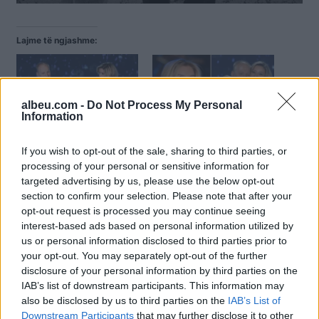
Lajme të ngjashme:
albeu.com -
Do Not Process My Personal
Information
Alketa Vejsiu “thyen
VIDEO/ Pak ditë pas
rregullat”, publikon pamjet
humbjes së babait, Alketa
If you wish to opt-out of the sale, sharing to third parties, or
e ëmbla me babain
Vejsiu ngjitet në skenë
processing of your personal or sensitive information for
(FOTO LAJM)
targeted advertising by us, please use the below opt-out
section to confirm your selection. Please note that after your
opt-out request is processed you may continue seeing
interest-based ads based on personal information utilized by
us or personal information disclosed to third parties prior to
your opt-out. You may separately opt-out of the further
“Ah moj nëna ime të ishe
disclosure of your personal information by third parties on the
gjallë”, Alketa Vejsiu
IAB’s list of downstream participants. This information may
kthehet në shtëpinë ku
also be disclosed by us to third parties on the
IAB’s List of
është rritur, 25 vite më
Downstream Participants
that may further disclose it to other