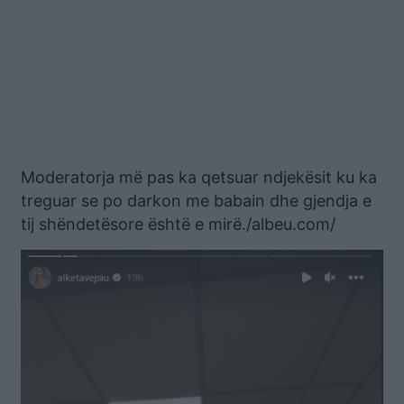
Moderatorja më pas ka qetsuar ndjekësit ku ka
treguar se po darkon me babain dhe gjendja e
tij shëndetësore është e mirë./albeu.com/