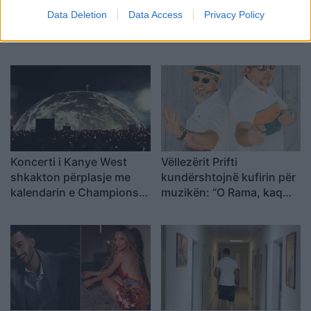
Data Deletion
Data Access
Privacy Policy
Koncerti i Kanye West
Vëllezërit Prifti
shkakton përplasje me
kundërshtojnë kufirin për
kalendarin e Champions
muzikën: “O Rama, kaq
League në Kazakistan
shumë do ta shpopullosh
vendin? Keq e më keq!”