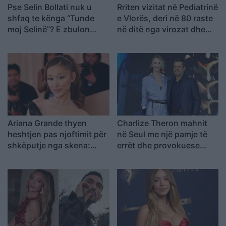
Pse Selin Bollati nuk u
Rriten vizitat në Pediatrinë
shfaq te kënga “Tunde
e Vlorës, deri në 80 raste
moj Selinë”? E zbulon
në ditë nga virozat dhe
Kristi Lamaj: Koncertet e
alergjitë
mia në Europë dhe
angazhimet e saj
Ariana Grande thyen
Charlize Theron mahnit
heshtjen pas njoftimit për
në Seul me një pamje të
shkëputje nga skena:
errët dhe provokuese
Vendimi ishte i
gjatë promovimit të filmit
paramenduar, jo i
“The Odyssey
momentit