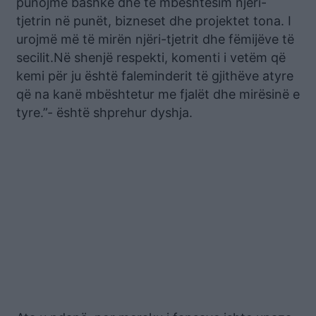
punojmë bashkë dhe të mbështesim njëri-
tjetrin në punët, bizneset dhe projektet tona. I
urojmë më të mirën njëri-tjetrit dhe fëmijëve të
secilit.Në shenjë respekti, komenti i vetëm që
kemi për ju është faleminderit të gjithëve atyre
që na kanë mbështetur me fjalët dhe mirësinë e
tyre.”- është shprehur dyshja.