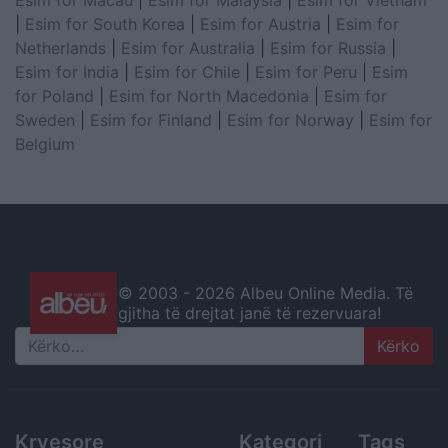
Esim for Macau
|
Esim for Malaysia
|
Esim for Vietnam
|
Esim for South Korea
|
Esim for Austria
|
Esim for
Netherlands
|
Esim for Australia
|
Esim for Russia
|
Esim for India
|
Esim for Chile
|
Esim for Peru
|
Esim
for Poland
|
Esim for North Macedonia
|
Esim for
Sweden
|
Esim for Finland
|
Esim for Norway
|
Esim for
Belgium
© 2003 -
2026 Albeu Online Media. Të
gjitha të drejtat janë të rezervuara!
Search
Kryesore
Kategori
Tags