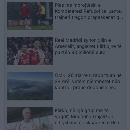
Plas me mbrojtësin e
Kombëtares! Refuzoi të luante,
trajneri tregon prapaskenat që
dërguan në vendimin drastik
Real Madridi synon yllin e
Arsenalit, anglezët kërkojnë të
paktën 90 milionë euro
QMK: 26 zjarre u raportuan në
24 orë, vetëm një mbetet nën
kontroll pranë deponisë në
Kriva Pallankë
Kërkojmë një grup më të
vogël”, Mourinho sinjalizon
ndryshime në skuadrën e Real
Madridit