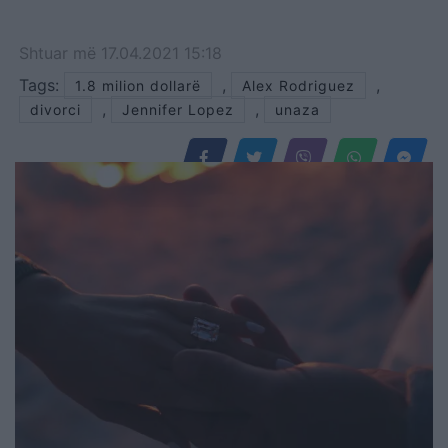
Shtuar
më
17.04.2021 15:18
Tags:
,
,
1.8 milion dollarë
Alex Rodriguez
,
,
divorci
Jennifer Lopez
unaza