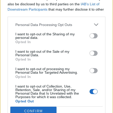
also be disclosed by us to third parties on the
IAB’s List of
Downstream Participants
that may further disclose it to other
third parties.
Personal Data Processing Opt Outs
I want to opt-out of the Sharing of my
personal data.
Opted In
I want to opt-out of the Sale of my
Personal Data.
Opted In
I want to opt-out of processing my
Personal Data for Targeted Advertising.
Remzie Osmani
Video/ “Verë dhe
Opted In
emocionon me dedikimin
Portokalle” ndez Kavajën,
për mbesën Ema: Jeta ime
humor dhe muzikë në
I want to opt-out of Collection, Use,
Retention, Sale, and/or Sharing of my
shëtitore
Personal Data that Is Unrelated with the
Purposes for which it was collected.
Opted Out
CONFIRM