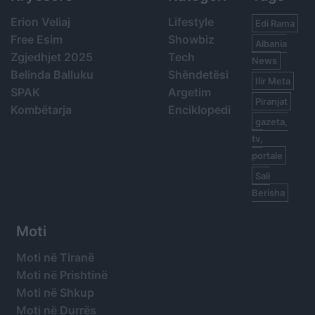
Erion Veliaj
Lifestyle
Edi Rama
Free Esim
Showbiz
Albania
Zgjedhjet 2025
Tech
News
Belinda Balluku
Shëndetësi
Ilir Meta
SPAK
Argetim
Piranjat
Kombëtarja
Enciklopedi
gazeta,
tv,
portale
Sali
Berisha
Moti
Moti në Tiranë
Moti në Prishtinë
Moti në Shkup
Moti në Durrës