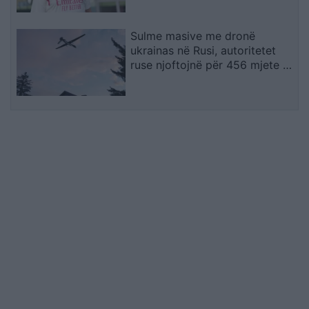
Sulme masive me dronë
ukrainas në Rusi, autoritetet
ruse njoftojnë për 456 mjete të
rrëzuara dhe dy viktima