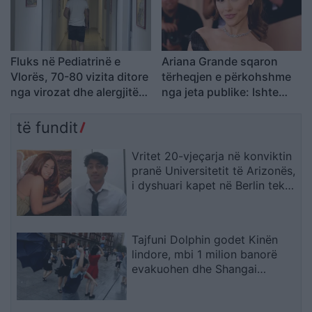
Fluks në Pediatrinë e
Ariana Grande sqaron
Vlorës, 70-80 vizita ditore
tërheqjen e përkohshme
nga virozat dhe alergjitë
nga jeta publike: Ishte
te fëmijët
planifikuar prej kohësh, jo
një vendim impulsiv
të fundit
Vritet 20-vjeçarja në konviktin
pranë Universitetit të Arizonës,
i dyshuari kapet në Berlin teksa
përpiqej të largohej drejt Indisë
Tajfuni Dolphin godet Kinën
lindore, mbi 1 milion banorë
evakuohen dhe Shangai
përmbytet