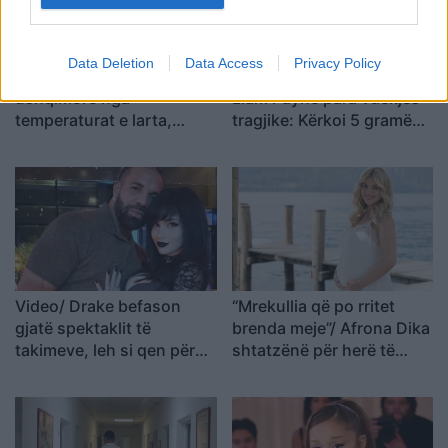
Data Deletion
Data Access
Privacy Policy
Shtohen helmimet
Dalin mesazhet e fundit të
ushqimore nga
Liam Payne para vdekjes
temperaturat e larta,
tragjike: Kërkoi 5 gramë
Brataj: Ruani zinxhirin
kokainë
ftohës
Video/ Drake befason
“Mrekullia që po rritet
gjatë spektaklit të
brenda meje”/ Afrona Dika
takimeve, leh si qen për
shtatzënë për herë të
vajzën që zgjodhi: “Do të
parë, kush është partneri
bëj gjithçka që më kërkon
misterioz i modeles?