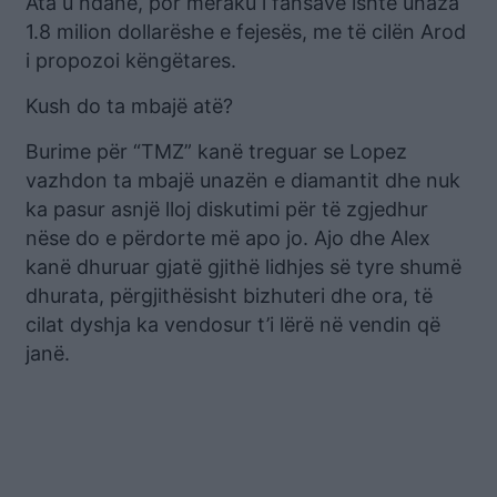
Ata u ndanë, por meraku i fansave ishte unaza
1.8 milion dollarëshe e fejesës, me të cilën Arod
i propozoi këngëtares.
Kush do ta mbajë atë?
Burime për “TMZ” kanë treguar se Lopez
vazhdon ta mbajë unazën e diamantit dhe nuk
ka pasur asnjë lloj diskutimi për të zgjedhur
nëse do e përdorte më apo jo. Ajo dhe Alex
kanë dhuruar gjatë gjithë lidhjes së tyre shumë
dhurata, përgjithësisht bizhuteri dhe ora, të
cilat dyshja ka vendosur t’i lërë në vendin që
janë.