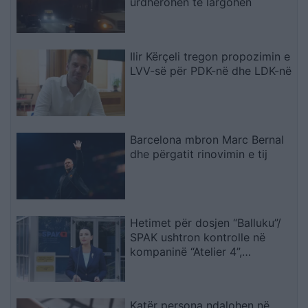
urdhërohen të largohen
Ilir Kërçeli tregon propozimin e
LVV-së për PDK-në dhe LDK-në
Barcelona mbron Marc Bernal
dhe përgatit rinovimin e tij
Hetimet për dosjen “Balluku”/
SPAK ushtron kontrolle në
kompaninë “Atelier 4”,
sekuestrohet projekti i
arredimit të vilës luksoze
Katër persona ndalohen në