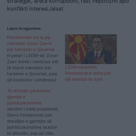
strategjik, afera korrupsioni, rast nepotizmi apo
konflikti interesi./alsat
Lajme të ngjashme:
Pendarovski sot ia jep
mandatin Zoran Zaevit
për formimin e Qeverisë
Kryetari i LSDM-së, Zoran
Zaev është i vendosur për
LSDM mbështet
të marrë mandatin për
Pendarovskin edhe për
formimin e Qeverisë, pasi
një mandat të dytë
që koalicioni i udhëhequr
nga ai doli fitues në
Të shtunën përfundon
zgjedhjet e parakohshme
gjendja e
parlamentare të 15
jashtëzakonshme
korrikut. Presidenti i
Vendimi i tretë presidentit,
shtetit Stevo Pendarovski
Stevo Pendarovski për
bëri të ditur se sot në
shpalljen e gjendjes së
mesditë i dorëzon
jashtëzakonshme skadon
mandatin për formimin…
të shtunën, pas së cilës