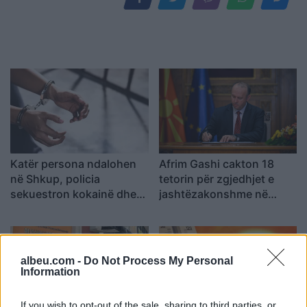
Katër persona ndalohen
Afrim Gashi cakton 18
në Shkup, policia
tetorin për zgjedhjet e
sekuestron kokainë dhe
jashtëzakonshme në
marihuanë
Komunën e Bërvenicës
albeu.com -
Do Not Process My Personal
Information
If you wish to opt-out of the sale, sharing to third parties, or