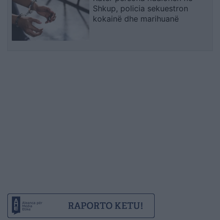
Shkup, policia sekuestron
kokainë dhe marihuanë