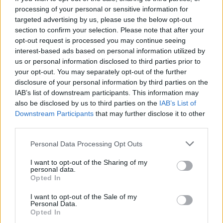
processing of your personal or sensitive information for
Parlamenti Studentor i
Vendi nën temperatura
targeted advertising by us, please use the below opt-out
UEJL-së ridërgon
deri në 40 gradë, ISHP
section to confirm your selection. Please note that after your
kërkesën për zhvillimin e
publikon masa për
opt-out request is processed you may continue seeing
provimeve shtetërore
mbrojtjen e shëndetit
interest-based ads based on personal information utilized by
edhe në gjuhën shqipe
us or personal information disclosed to third parties prior to
your opt-out. You may separately opt-out of the further
disclosure of your personal information by third parties on the
IAB’s list of downstream participants. This information may
also be disclosed by us to third parties on the
IAB’s List of
Downstream Participants
that may further disclose it to other
MPB intensifikon
BDI dënon përdhosjen e
third parties.
kontrollet rrugore gjatë
muraleve të UÇK-së dhe
Personal Data Processing Opt Outs
gjithë fundjavës
figurave të dëshmorëve
në Çair
I want to opt-out of the Sharing of my
personal data.
Opted In
I want to opt-out of the Sale of my
Personal Data.
Opted In