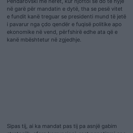
Pendarovski më herët, kur njoftoi se do të hyjë
në garë për mandatin e dytë, tha se pesë vitet
e fundit kanë treguar se presidenti mund të jetë
i pavarur nga çdo qendër e fuqisë politike apo
ekonomike në vend, përfshirë edhe ata që e
kanë mbështetur në zgjedhje.
Sipas tij, ai ka mandat pas tij pa asnjë gabim