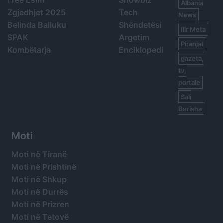
Free Esim
Showbiz
Albania
Zgjedhjet 2025
Tech
News
Belinda Balluku
Shëndetësi
Ilir Meta
SPAK
Argetim
Piranjat
Kombëtarja
Enciklopedi
gazeta,
tv,
portale
Sali
Berisha
Moti
Moti në Tiranë
Moti në Prishtinë
Moti në Shkup
Moti në Durrës
Moti në Prizren
Moti në Tetovë