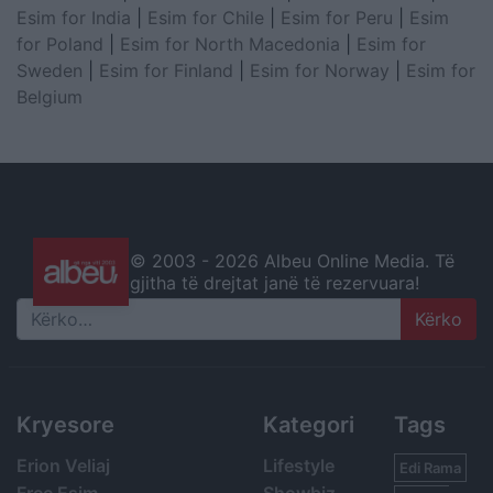
Esim for India
|
Esim for Chile
|
Esim for Peru
|
Esim
for Poland
|
Esim for North Macedonia
|
Esim for
Sweden
|
Esim for Finland
|
Esim for Norway
|
Esim for
Belgium
© 2003 -
2026 Albeu Online Media. Të
gjitha të drejtat janë të rezervuara!
Search
Kryesore
Kategori
Tags
Erion Veliaj
Lifestyle
Edi Rama