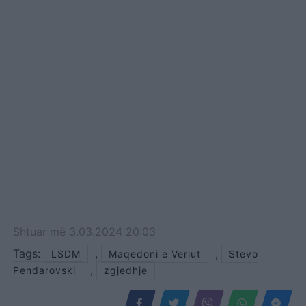
ligjërisht duhet fillon
rrjedhja e afateve për
mbajtjen e zgjedhjeve të
parakohshme
parlamentare. Ndërkohë,
nëse liderët nuk arrijnë
marrëveshje për datën e
zgjedhjeve, sipas afateve
ligjore, zgjedhjet do të
duhej të mbahen…
Shtuar
më
3.03.2024 20:03
Tags:
,
,
LSDM
Maqedoni e Veriut
Stevo
,
Pendarovski
zgjedhje