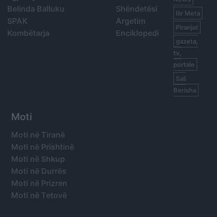
Belinda Balluku
Shëndetësi
Ilir Meta
SPAK
Argetim
Piranjat
Kombëtarja
Enciklopedi
gazeta,
tv,
portale
Sali
Berisha
Moti
Moti në Tiranë
Moti në Prishtinë
Moti në Shkup
Moti në Durrës
Moti në Prizren
Moti në Tetovë