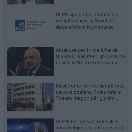
të dënimit
GLPS apelon për formimin e
menjëhershëm të Kuvendit
sipas afateve kushtetuese
Aktakuzë për krime lufte në
Gjakovë, Gacaferi: Ish-qeveritë
prisnin 8-10 orë konfirmimin e
Radojqiçit
Mashtronte në internet përmes
pakove postare, Prokuroria e
Tiranës dërgon për gjykim
nigerianin
VLEN: Për 22 vjet BDI nuk e
miratoi ligjin për përfaqësim të