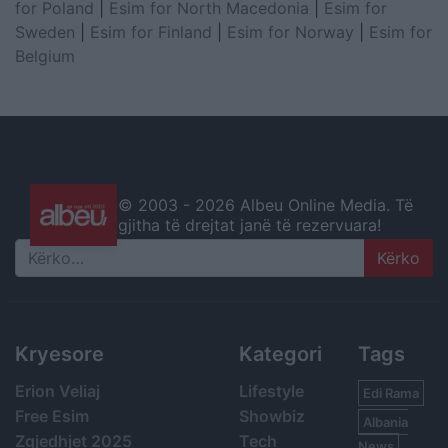
for Poland
|
Esim for North Macedonia
|
Esim for
Sweden
|
Esim for Finland
|
Esim for Norway
|
Esim for
Belgium
© 2003 -
2026 Albeu Online Media. Të
gjitha të drejtat janë të rezervuara!
Search
Kryesore
Kategori
Tags
Erion Veliaj
Lifestyle
Edi Rama
Free Esim
Showbiz
Albania
Zgjedhjet 2025
Tech
News