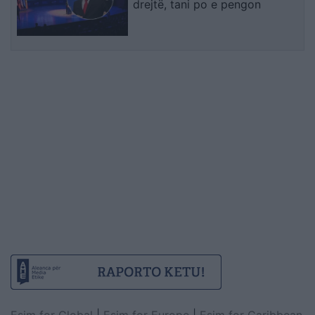
drejtë, tani po e pengon
Esim for Global
|
Esim for Europe
|
Esim for Caribbean