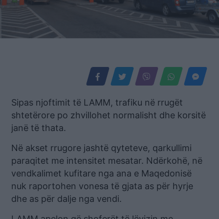
Sipas njoftimit të LAMM, trafiku në rrugët
shtetërore po zhvillohet normalisht dhe korsitë
janë të thata.
Në akset rrugore jashtë qyteteve, qarkullimi
paraqitet me intensitet mesatar. Ndërkohë, në
vendkalimet kufitare nga ana e Maqedonisë
nuk raportohen vonesa të gjata as për hyrje
dhe as për dalje nga vendi.
LAMM apelon që shoferët të lëvizin me