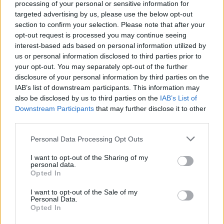
processing of your personal or sensitive information for
nga Mickoski, Klekovski
kosto shtesë për të
targeted advertising by us, please use the below opt-out
dhe Toshkovski për
siguruarit në Maqedoni,
section to confirm your selection. Please note that after your
helmimin në Gostivar dhe
njofton MSH-ja
opt-out request is processed you may continue seeing
Maqedoni
interest-based ads based on personal information utilized by
us or personal information disclosed to third parties prior to
your opt-out. You may separately opt-out of the further
disclosure of your personal information by third parties on the
IAB’s list of downstream participants. This information may
also be disclosed by us to third parties on the
IAB’s List of
BDI akuzon qeverinë se
Vigenin: Maqedonia e
Downstream Participants
that may further disclose it to other
po e kthen Korridorin 10D
Veriut duhet të sigurojë
third parties.
në projekt elektoral, duke
përkrahjen e qytetarëve
Personal Data Processing Opt Outs
lënë pas dore Korridorin 8
bullgarë për anëtarësimin
në BE
I want to opt-out of the Sharing of my
personal data.
Opted In
I want to opt-out of the Sale of my
Personal Data.
Opted In
Danillovski: Masat
QMK: Nga 23 zjarre të