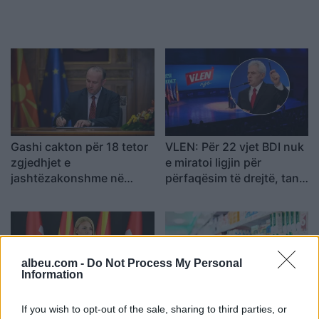
Gashi cakton për 18 tetor
VLEN: Për 22 vjet BDI nuk
zgjedhjet e
e miratoi ligjin për
jashtëzakonshme në
përfaqësim të drejtë, tani
Bërvenicë
po e pengon
albeu.com -
Do Not Process My Personal
Information
LSDM kërkon përgjegjësi
Ilaçi “Foster” sërish pa
If you wish to opt-out of the sale, sharing to third parties, or