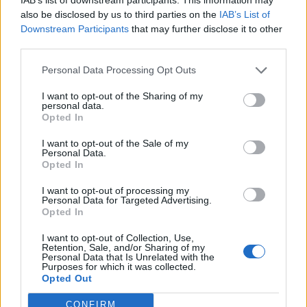
also be disclosed by us to third parties on the
IAB’s List of
,
rroga mesatare
VRMO
Downstream Participants
that may further disclose it to other
third parties.
Personal Data Processing Opt Outs
I want to opt-out of the Sharing of my
personal data.
Opted In
I want to opt-out of the Sale of my
Personal Data.
Opted In
I want to opt-out of processing my
Personal Data for Targeted Advertising.
Opted In
QMK: Regjistrohen 14
LSDM: Spitali i Gostivarit
zjarre deri në orën 18:00
pa kapacitete për
I want to opt-out of Collection, Use,
përballimin e epidemisë,
Retention, Sale, and/or Sharing of my
Personal Data that Is Unrelated with the
pacientët transferohen në
Purposes for which it was collected.
Tetovë
Opted Out
CONFIRM