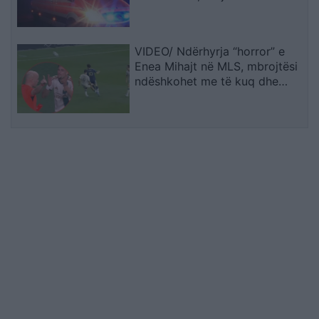
shoqërohet në polici
VIDEO/ Ndërhyrja “horror” e
Enea Mihajt në MLS, mbrojtësi
ndëshkohet me të kuq dhe
gjobë