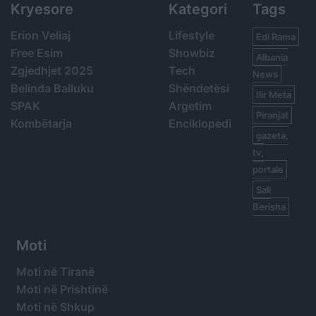
Kryesore
Kategori
Tags
Erion Veliaj
Lifestyle
Edi Rama
Free Esim
Showbiz
Albania
Zgjedhjet 2025
Tech
News
Belinda Balluku
Shëndetësi
Ilir Meta
SPAK
Argetim
Piranjat
Kombëtarja
Enciklopedi
gazeta,
tv,
portale
Sali
Berisha
Moti
Moti në Tiranë
Moti në Prishtinë
Moti në Shkup