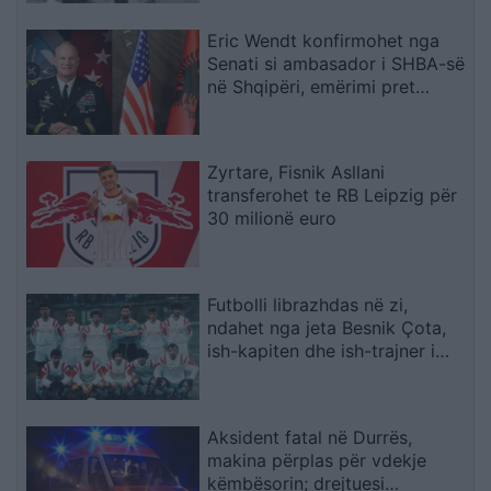
Eric Wendt konfirmohet nga
Senati si ambasador i SHBA-së
në Shqipëri, emërimi pret
firmën e Trump
Zyrtare, Fisnik Asllani
transferohet te RB Leipzig për
30 milionë euro
Futbolli librazhdas në zi,
ndahet nga jeta Besnik Çota,
ish-kapiten dhe ish-trajner i
Sopotit
Aksident fatal në Durrës,
makina përplas për vdekje
këmbësorin; drejtuesi