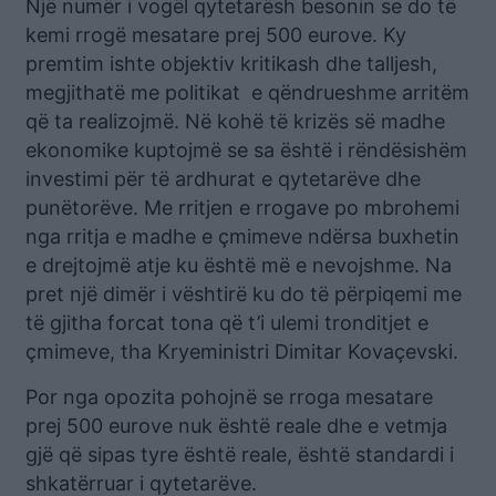
Një numër i vogël qytetarësh besonin se do të
kemi rrogë mesatare prej 500 eurove. Ky
premtim ishte objektiv kritikash dhe talljesh,
megjithatë me politikat e qëndrueshme arritëm
që ta realizojmë. Në kohë të krizës së madhe
ekonomike kuptojmë se sa është i rëndësishëm
investimi për të ardhurat e qytetarëve dhe
punëtorëve. Me rritjen e rrogave po mbrohemi
nga rritja e madhe e çmimeve ndërsa buxhetin
e drejtojmë atje ku është më e nevojshme. Na
pret një dimër i vështirë ku do të përpiqemi me
të gjitha forcat tona që t’i ulemi tronditjet e
çmimeve, tha Kryeministri Dimitar Kovaçevski.
Por nga opozita pohojnë se rroga mesatare
prej 500 eurove nuk është reale dhe e vetmja
gjë që sipas tyre është reale, është standardi i
shkatërruar i qytetarëve.