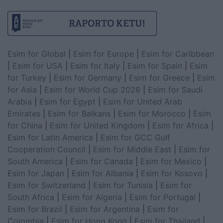
Esim for Global
|
Esim for Europe
|
Esim for Caribbean
|
Esim for USA
|
Esim for Italy
|
Esim for Spain
|
Esim
for Turkey
|
Esim for Germany
|
Esim for Greece
|
Esim
for Asia
|
Esim for World Cup 2026
|
Esim for Saudi
Arabia
|
Esim for Egypt
|
Esim for United Arab
Emirates
|
Esim for Balkans
|
Esim for Morocco
|
Esim
for China
|
Esim for United Kingdom
|
Esim for Africa
|
Esim for Latin America
|
Esim for GCC Gulf
Cooperation Council
|
Esim for Middle East
|
Esim for
South America
|
Esim for Canada
|
Esim for Mexico
|
Esim for Japan
|
Esim for Albania
|
Esim for Kosovo
|
Esim for Switzerland
|
Esim for Tunisia
|
Esim for
South Africa
|
Esim for Algeria
|
Esim for Portugal
|
Esim for Brazil
|
Esim for Argentina
|
Esim for
Colombia
|
Esim for Hong Kong
|
Esim for Thailand
|