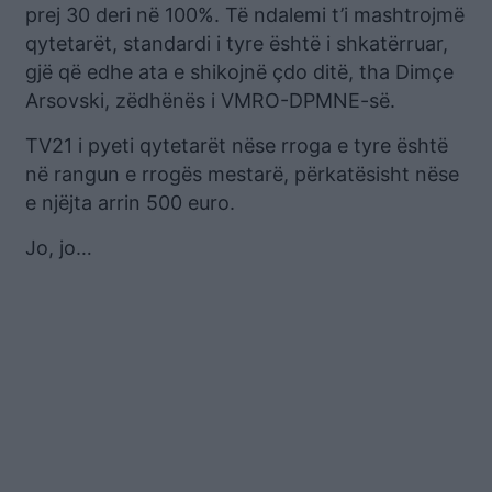
prej 30 deri në 100%. Të ndalemi t’i mashtrojmë
qytetarët, standardi i tyre është i shkatërruar,
gjë që edhe ata e shikojnë çdo ditë, tha Dimçe
Arsovski, zëdhënës i VMRO-DPMNE-së.
TV21 i pyeti qytetarët nëse rroga e tyre është
në rangun e rrogës mestarë, përkatësisht nëse
e njëjta arrin 500 euro.
Jo, jo…