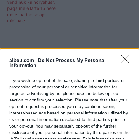
vend nuk ka ndryshuar,
paga më e lartë 15 herë
më e madhe se ajo
minimale
albeu.com -
Do Not Process My Personal
Information
If you wish to opt-out of the sale, sharing to third parties, or
processing of your personal or sensitive information for
targeted advertising by us, please use the below opt-out
section to confirm your selection. Please note that after your
opt-out request is processed you may continue seeing
interest-based ads based on personal information utilized by
us or personal information disclosed to third parties prior to
your opt-out. You may separately opt-out of the further
Shtuar
më
23.05.2022 07:58
disclosure of your personal information by third parties on the
Tags:
,
,
Dimitar Kovaçevski
maqedonia e veriut
IAB’s list of downstream participants. This information may