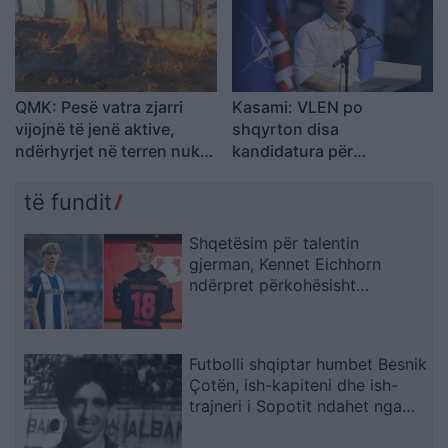
QMK: Pesë vatra zjarri
Kasami: VLEN po
vijojnë të jenë aktive,
shqyrton disa
ndërhyrjet në terren nuk
kandidatura për
janë ndalur
zëvendësministra
të fundit
Shqetësim për talentin
gjerman, Kennet Eichhorn
ndërpret përkohësisht
karrierën për arsye
shëndetësore
Futbolli shqiptar humbet Besnik
Çotën, ish-kapiteni dhe ish-
trajneri i Sopotit ndahet nga
jeta në moshën 56-vjeçare