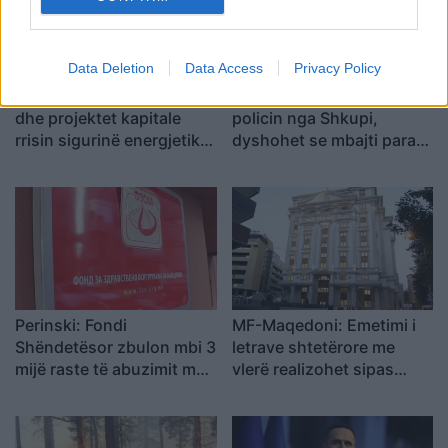
Data Deletion
Data Access
Privacy Policy
OBRM-PDUKM: Reformat
Tetë ditë paraburgim për
dhe projektet kapitale
policin nga Shkupi,
rrisin sigurinë energjetike
dyshohet se mbajti paratë
të Maqedonisë
e gjobave
Perinski: Fondi
MF-Maqedoni: Emetimi i
Shëndetësor zbulon mbi 3
letrave shtetërore me
mijë raste të abuzimit me
vlerë realizohet sipas
pushimet mjekësore
Buxhetit dhe kalendarit të
publikuar