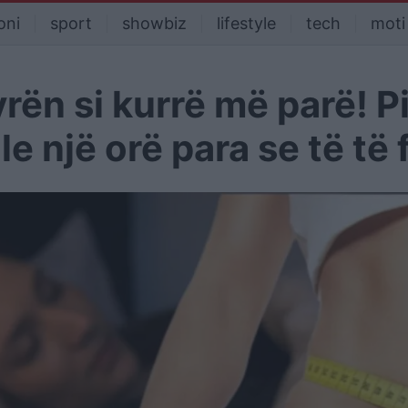
oni
sport
showbiz
lifestyle
tech
moti
rën si kurrë më parë! P
e një orë para se të të f