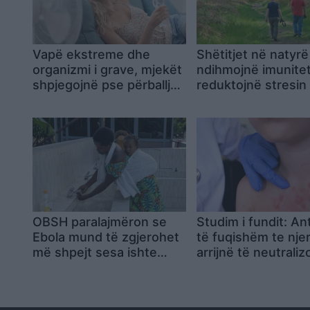
Vapë ekstreme dhe
Shëtitjet në natyrë
organizmi i grave, mjekët
ndihmojnë imunite
shpjegojnë pse përballja
reduktojnë stresin
është më e vështirë
OBSH paralajmëron se
Studim i fundit: An
Ebola mund të zgjerohet
të fuqishëm te njer
më shpejt sesa ishte
arrijnë të neutraliz
menduar në fillim
virusin e fruthit