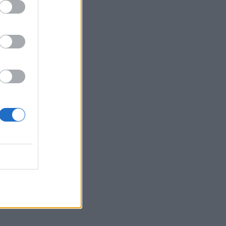
Belgium
t më
është në