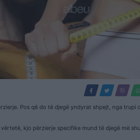
rzierje. Pos që do të djegë yndyrat shpejt, nga trupi 
ë vërtetë, kjo përzierje specifike mund të djegë më s