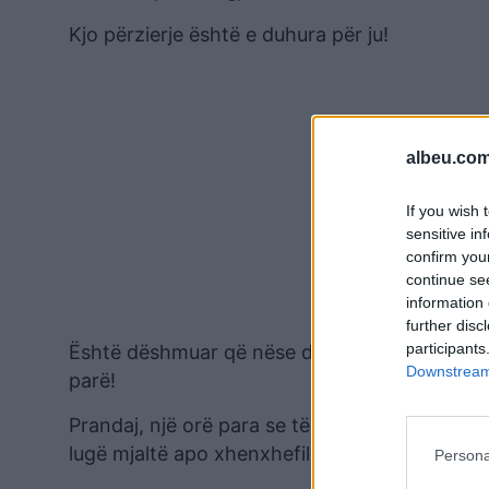
Kjo përzierje është e duhura për ju!
albeu.com
If you wish 
sensitive in
confirm you
continue se
information 
further disc
participants
Është dëshmuar që nëse darkën e zëvendësoni k
Downstream 
parë!
Prandaj, një orë para se të shkoni në krevat pë
lugë mjaltë apo xhenxhefil.
Persona