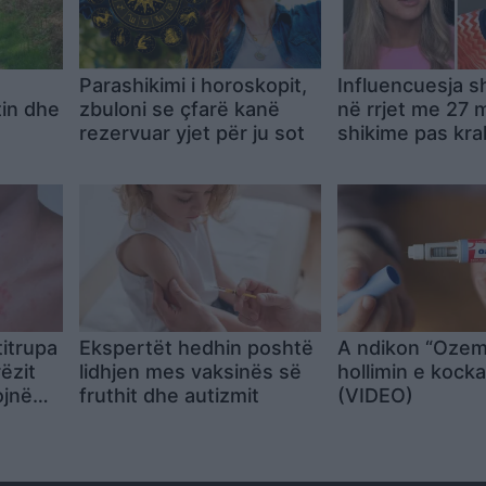
Parashikimi i horoskopit,
Influencuesja 
tin dhe
zbuloni se çfarë kanë
në rrjet me 27 m
rezervuar yjet për ju sot
shikime pas kr
me Erling Haala
titrupa
Ekspertët hedhin poshtë
A ndikon “Ozem
ëzit
lidhjen mes vaksinës së
hollimin e kock
ojnë
fruthit dhe autizmit
(VIDEO)