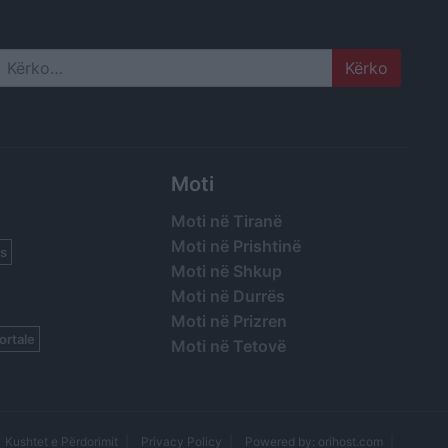
Search
Moti
Moti në Tiranë
Moti në Prishtinë
s
Moti në Shkup
Moti në Durrës
Moti në Prizren
ortale
Moti në Tetovë
Kushtet e Përdorimit
Privacy Policy
Powered by: orihost.com