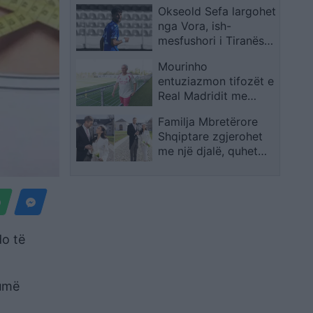
Okseold Sefa largohet
vështirë
nga Vora, ish-
mesfushori i Tiranës
firmos me Trepçën e
Mourinho
Mitrovicës
entuziazmon tifozët e
Real Madridit me
mesazhin e parë pas
Familja Mbretërore
kthimit
Shqiptare zgjerohet
me një djalë, quhet
Aleksandër
do të
humë