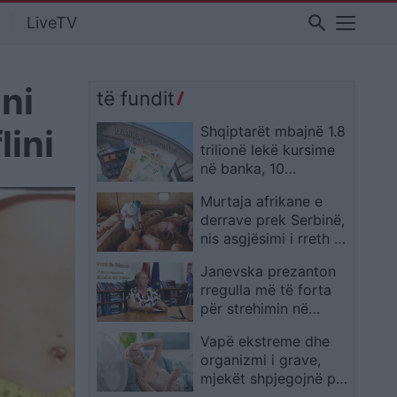
search
LiveTV
ini
të fundit
lini
Shqiptarët mbajnë 1.8
trilionë lekë kursime
në banka, 10
depozituesit më të
Murtaja afrikane e
mëdhenj kanë 7.5% të
derrave prek Serbinë,
totalit
nis asgjësimi i rreth 11
mijë krerëve në
Janevska prezanton
Vojvodinë
rregulla më të forta
për strehimin në
konviktet studentore,
Vapë ekstreme dhe
aplikimi lejohet deri
organizmi i grave,
në moshën 30-vjeçare
mjekët shpjegojnë pse
përballja është më e