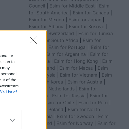
Council
|
Esim for Middle East
|
Esim
for South America
|
Esim for Canada
|
Esim for Mexico
|
Esim for Japan
|
Esim for Albania
|
Esim for Kosovo
|
Esim for Switzerland
|
Esim for Tunisia
|
Esim for South Africa
|
Esim for
Algeria
|
Esim for Portugal
|
Esim for
Brazil
|
Esim for Argentina
|
Esim for
sonal or
Colombia
|
Esim for Hong Kong
|
Esim
ection to
for Thailand
|
Esim for Macau
|
Esim
ou may
 personal
for Malaysia
|
Esim for Vietnam
|
Esim
out of the
for South Korea
|
Esim for Austria
|
 downstream
Esim for Netherlands
|
Esim for
B’s List of
ë më
Australia
|
Esim for Russia
|
Esim for
India
|
Esim for Chile
|
Esim for Peru
|
Esim for Poland
|
Esim for North
dhe një
Macedonia
|
Esim for Sweden
|
Esim
for Finland
|
Esim for Norway
|
Esim for