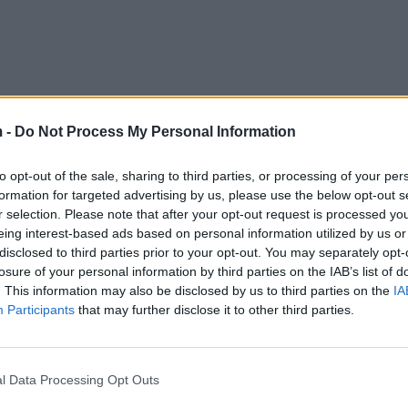
 -
Do Not Process My Personal Information
to opt-out of the sale, sharing to third parties, or processing of your per
formation for targeted advertising by us, please use the below opt-out s
r selection. Please note that after your opt-out request is processed y
eing interest-based ads based on personal information utilized by us or
disclosed to third parties prior to your opt-out. You may separately opt-
losure of your personal information by third parties on the IAB’s list of
. This information may also be disclosed by us to third parties on the
IA
ëtë pije, trupi do të fillojë të djegë yndyrat si kurr
Participants
that may further disclose it to other third parties.
r të fjetur përzieni: limon, majdanoz, kanellë, uthull 
l Data Processing Opt Outs