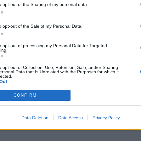
përzierje e shëndetshme. Veç kësaj do të djegë yndyra
o opt-out of the Sharing of my personal data.
ë i keni futur atë ditë.
In
o opt-out of the Sale of my Personal Data.
In
to opt-out of processing my Personal Data for Targeted
ing.
In
o opt-out of Collection, Use, Retention, Sale, and/or Sharing
ersonal Data that Is Unrelated with the Purposes for which it
lected.
Out
ra gjumit që ju ndihmojnë të
Çfarë i ndodh trupit të njeriut kur 
CONFIRM
shë gjatë natës
gjumë?
Data Deletion
Data Access
Privacy Policy