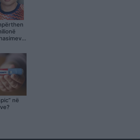
shpërthen
ilionë
ahasimeve
nd
pic” në
ave?