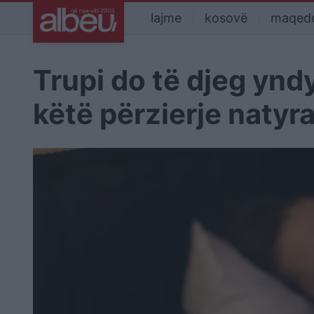
lajme
kosovë
maqed
Trupi do të djeg yndy
këtë përzierje natyral