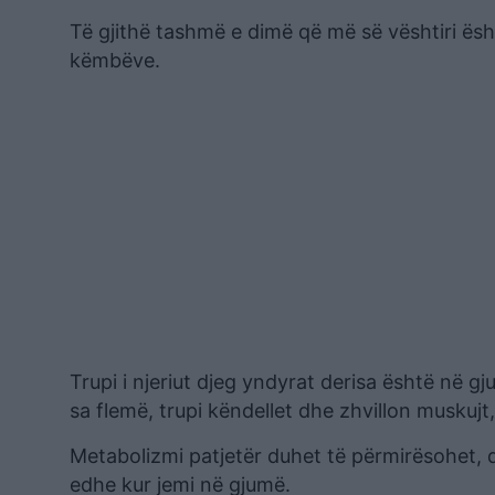
Të gjithë tashmë e dimë që më së vështiri ë
këmbëve.
Trupi i njeriut djeg yndyrat derisa është në g
sa flemë, trupi këndellet dhe zhvillon muskujt
Metabolizmi patjetër duhet të përmirësohet, d
edhe kur jemi në gjumë.