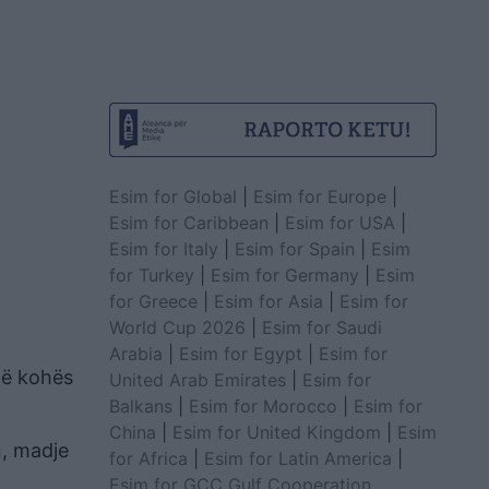
Esim for Global
|
Esim for Europe
|
Esim for Caribbean
|
Esim for USA
|
Esim for Italy
|
Esim for Spain
|
Esim
for Turkey
|
Esim for Germany
|
Esim
for Greece
|
Esim for Asia
|
Esim for
World Cup 2026
|
Esim for Saudi
Arabia
|
Esim for Egypt
|
Esim for
atë kohës
United Arab Emirates
|
Esim for
Balkans
|
Esim for Morocco
|
Esim for
China
|
Esim for United Kingdom
|
Esim
n, madje
for Africa
|
Esim for Latin America
|
Esim for GCC Gulf Cooperation