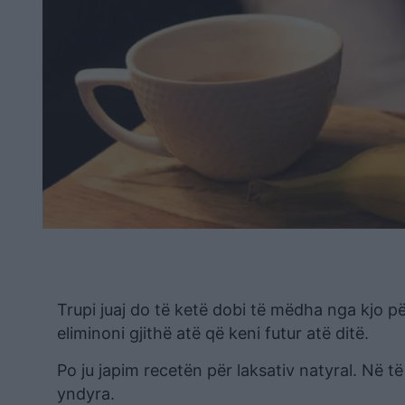
Trupi juaj do të ketë dobi të mëdha nga kjo pë
eliminoni gjithë atë që keni futur atë ditë.
Po ju japim recetën për laksativ natyral. Në t
yndyra.