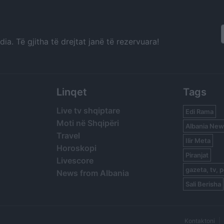
a. Të gjitha të drejtat janë të rezervuara!
Linqet
Tags
Live tv shqiptare
Edi Rama
Moti në Shqipëri
Albania New
Travel
Ilir Meta
Horoskopi
Piranjat
Livescore
gazeta, tv, p
News from Albania
Sali Berisha
Kontaktoni