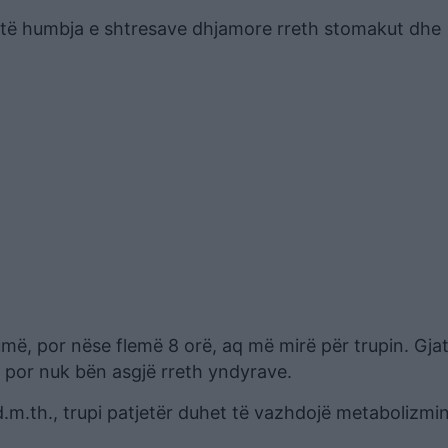
shtë humbja e shtresave dhjamore rreth stomakut dhe
jumë, por nëse flemë 8 orë, aq më mirë për trupin. Gj
, por nuk bën asgjë rreth yndyrave.
.m.th., trupi patjetër duhet të vazhdojë metabolizmi