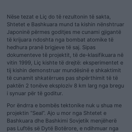
Nëse tezat e Liç do të rezultonin të sakta,
Shtetet e Bashkuara mund ta kishin nënshtruar
Japoninë përmes goditjes me cunami gjigantë
të krijuara ndoshta nga bombat atomike të
hedhura pranë brigjeve të saj. Sipas
dokumenteve të projektit, të de-klasifikuara në
vitin 1999, Liç kishte të drejtë: eksperimentet e
tij kishin demonstruar mundësinë e shkaktimit
të cunamit shkatërrues pas shpërthimit të të
paktën 2 tonëve eksploziv 8 km larg nga bregu
i synuar për të goditur.
Por ëndrra e bombës tektonike nuk u shua me
projektin “Seal”. Ajo u mor nga Shtetet e
Bashkuara dhe Bashkimi Sovjetik menjëherë
pas Luftës së Dytë Botërore, e ndihmuar nga