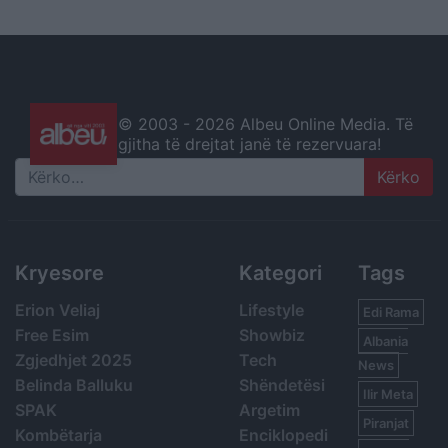
© 2003 -
2026 Albeu Online Media. Të
gjitha të drejtat janë të rezervuara!
Search
Kryesore
Kategori
Tags
Erion Veliaj
Lifestyle
Edi Rama
Free Esim
Showbiz
Albania
Zgjedhjet 2025
Tech
News
Belinda Balluku
Shëndetësi
Ilir Meta
SPAK
Argetim
Piranjat
Kombëtarja
Enciklopedi