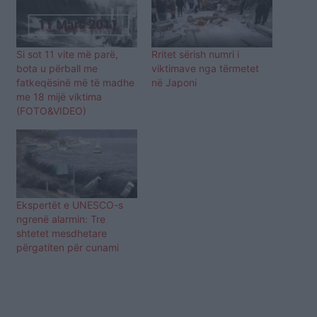
Si sot 11 vite më parë,
Rritet sërish numri i
bota u përball me
viktimave nga tërmetet
fatkeqësinë më të madhe
në Japoni
me 18 mijë viktima
(FOTO&VIDEO)
Ekspertët e UNESCO-s
ngrenë alarmin: Tre
shtetet mesdhetare
përgatiten për cunami