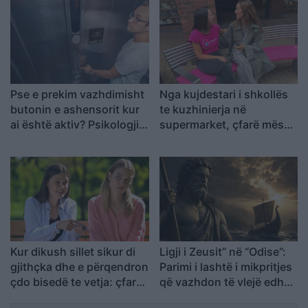
Pse e prekim vazhdimisht
Nga kujdestari i shkollës
butonin e ashensorit kur
te kuzhinierja në
ai është aktiv? Psikologjia
supermarket, çfarë mësoi
e shpjegon këtë zakon
pas shtatë ditësh
bisedash me të panjohur
Kur dikush sillet sikur di
Ligji i Zeusit” në “Odise”:
gjithçka dhe e përqendron
Parimi i lashtë i mikpritjes
çdo bisedë te vetja: çfarë
që vazhdon të vlejë edhe
mund të fshihet pas kësaj
sot