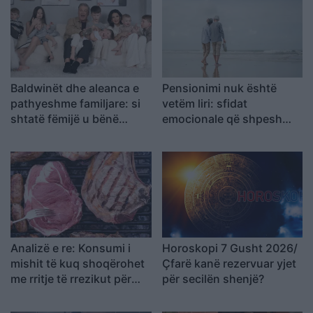
Baldwinët dhe aleanca e
Pensionimi nuk është
pathyeshme familjare: si
vetëm liri: sfidat
shtatë fëmijë u bënë
emocionale që shpesh
spiranca në stuhinë më të
mbeten të pathëna
fortë
Analizë e re: Konsumi i
Horoskopi 7 Gusht 2026/
mishit të kuq shoqërohet
Çfarë kanë rezervuar yjet
me rritje të rrezikut për
për secilën shenjë?
kancer pankreatik