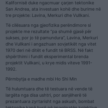
Kalifornisë duke ngacmuar çarjen tektonike
San Andrea, ata investuan kohë dhe burime në
tre projekte: Lavina, Merkuri dhe Vullkani.
Të cilësuara nga gjeofizika perëndimore si
projekte me rezultate “pa shumë gjasë për
sukses, por jo të pamundura”, Lavina, Merkuri
dhe Vullkani i angazhuan sovjetikët nga vitet
1970 deri në ditët e fundit të BRSS. Në fakt
shpërthimi i fundit eksperimental brenda
projektit Vullkani, u krye midis viteve 1991-
1992.
Përmbytja e madhe mbi Ho Shi Min
Të hulumtuara dhe të testuara në vende të
largëta nga disa ushtri, por asnjëherë të
prezantuara zyrtarisht nga askush, bombat
tektonike kanë hyrë në imagjinatën kolektive