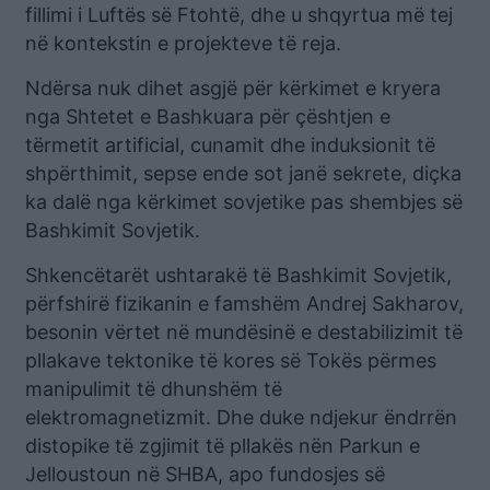
fillimi i Luftës së Ftohtë, dhe u shqyrtua më tej
në kontekstin e projekteve të reja.
Ndërsa nuk dihet asgjë për kërkimet e kryera
nga Shtetet e Bashkuara për çështjen e
tërmetit artificial, cunamit dhe induksionit të
shpërthimit, sepse ende sot janë sekrete, diçka
ka dalë nga kërkimet sovjetike pas shembjes së
Bashkimit Sovjetik.
Shkencëtarët ushtarakë të Bashkimit Sovjetik,
përfshirë fizikanin e famshëm Andrej Sakharov,
besonin vërtet në mundësinë e destabilizimit të
pllakave tektonike të kores së Tokës përmes
manipulimit të dhunshëm të
elektromagnetizmit. Dhe duke ndjekur ëndrrën
distopike të zgjimit të pllakës nën Parkun e
Jelloustoun në SHBA, apo fundosjes së