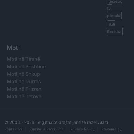
gazeta,
tv,
portale
Sali
Berisha
Moti
Moti në Tiranë
Moti në Prishtinë
Moti në Shkup
Moti në Durrës
Moti në Prizren
Moti në Tetovë
© 2003 -
2026 Të gjitha të drejtat janë të rezervuara!
Kontaktoni
Kushtet e Përdorimit
Privacy Policy
Powered by: