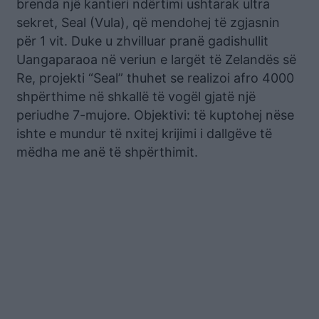
brenda një kantieri ndërtimi ushtarak ultra
sekret, Seal (Vula), që mendohej të zgjasnin
për 1 vit. Duke u zhvilluar pranë gadishullit
Uangaparaoa në veriun e largët të Zelandës së
Re, projekti “Seal” thuhet se realizoi afro 4000
shpërthime në shkallë të vogël gjatë një
periudhe 7-mujore. Objektivi: të kuptohej nëse
ishte e mundur të nxitej krijimi i dallgëve të
mëdha me anë të shpërthimit.