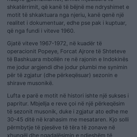
shkatërrimit, që kanë të bëjnë me ndryshimet e
motit të shkaktuara nga njeriu, kanë qenë një
realitet i dokumentuar, edhe pse pak i kuptuar,
që nga fundi i viteve 1960.
Gjatë viteve 1967-1972, në kuadër të
operacionit Popeye, Forcat Ajrore të Shteteve
të Bashkuara mbollën re në rajonin e Indokinës
me jodur argjendi dhe jodur plumbi me synimin
për të zgjatur (dhe përkeqësuar) sezonin e
shirave musonikë.
Lufta e parë e motit në histori ishte një sukses i
papritur. Mbjellja e reve çoi në një përkeqësim
të sezonit musonik, duke i zgjatur ato edhe me
30-45 ditë në krahasim me mesataren. Kjo solli
përmbytje të pjesëve të tëra të zonave në
xhungël dhe ngadalësimin e ndjeshëm të