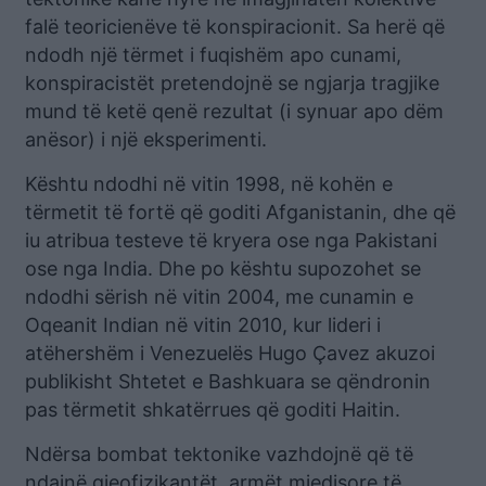
falë teoricienëve të konspiracionit. Sa herë që
ndodh një tërmet i fuqishëm apo cunami,
konspiracistët pretendojnë se ngjarja tragjike
mund të ketë qenë rezultat (i synuar apo dëm
anësor) i një eksperimenti.
Kështu ndodhi në vitin 1998, në kohën e
tërmetit të fortë që goditi Afganistanin, dhe që
iu atribua testeve të kryera ose nga Pakistani
ose nga India. Dhe po kështu supozohet se
ndodhi sërish në vitin 2004, me cunamin e
Oqeanit Indian në vitin 2010, kur lideri i
atëhershëm i Venezuelës Hugo Çavez akuzoi
publikisht Shtetet e Bashkuara se qëndronin
pas tërmetit shkatërrues që goditi Haitin.
Ndërsa bombat tektonike vazhdojnë që të
ndajnë gjeofizikantët, armët mjedisore të