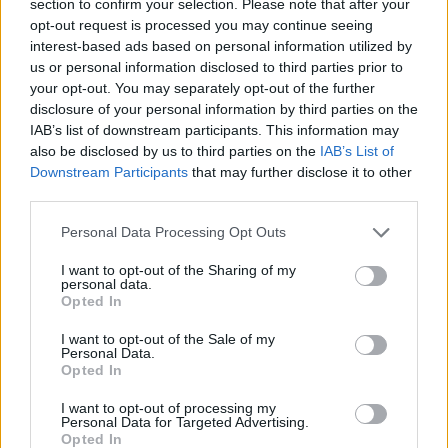
section to confirm your selection. Please note that after your
Bashkimi Sovjetik dhe Shtetet e Bashkuara,
opt-out request is processed you may continue seeing
përkatësisht në kërkim të bombave tektonike
interest-based ads based on personal information utilized by
dhe të përfshira në një luftë meteorologjike,
us or personal information disclosed to third parties prior to
sot programet ushtarake kanë në fokus
your opt-out. You may separately opt-out of the further
disclosure of your personal information by third parties on the
ndryshimin e klimës dhe prodhimin e dukurive
IAB’s list of downstream participants. This information may
katastrofike.
also be disclosed by us to third parties on the
IAB’s List of
Downstream Participants
that may further disclose it to other
Në Rusi, një nëndetëse autonome e gjeneratës
third parties.
së re me energji bërthamore, Poseidon, është
në një fazë të avancuar zhvillimi. Prodhuesit e
Personal Data Processing Opt Outs
saj e kanë reklamuar si të aftë për të gjeneruar
I want to opt-out of the Sharing of my
dallgë me një ndikim shumë të madh. Nëse do
personal data.
Opted In
të ketë sukses, ai do të jetë fryt i përpjekjeve të
nisura me Lavina, Merkuri dhe Vullkani.
I want to opt-out of the Sale of my
Personal Data.
Opted In
Në fillim të këtij viti, Koreja e Veriut testoi një
dron nënujor, që sipas asaj që u raportua nga
I want to opt-out of processing my
Personal Data for Targeted Advertising.
shtypi shtetëror “është i aftë të gjenerojë
Opted In