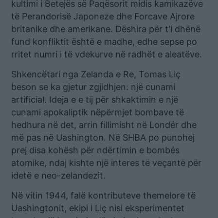
kultimi i Betejës së Paqësorit midis kamikazëve
të Perandorisë Japoneze dhe Forcave Ajrore
britanike dhe amerikane. Dëshira për t’i dhënë
fund konfliktit është e madhe, edhe sepse po
rritet numri i të vdekurve në radhët e aleatëve.
Shkencëtari nga Zelanda e Re, Tomas Liç
beson se ka gjetur zgjidhjen: një cunami
artificial. Ideja e e tij për shkaktimin e një
cunami apokaliptik nëpërmjet bombave të
hedhura në det, arrin fillimisht në Londër dhe
më pas në Uashington. Në SHBA po punohej
prej disa kohësh për ndërtimin e bombës
atomike, ndaj kishte një interes të veçantë për
idetë e neo-zelandezit.
Në vitin 1944, falë kontributeve themelore të
Uashingtonit, ekipi i Liç nisi eksperimentet