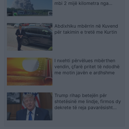
mbi 2 mijë kilometra nga
Ukraina
Abdixhiku mbërrin në Kuvend
për takimin e tretë me Kurtin
I nxehti përvëlues mbërthen
vendin, çfarë pritet të ndodhë
me motin javën e ardhshme
Trump rihap betejën për
shtetësinë me lindje, firmos dy
dekrete të reja pavarësisht
pengesës në Gjykatën
Supreme