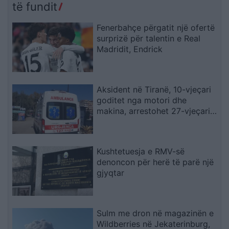
të fundit
Fenerbahçe përgatit një ofertë
surprizë për talentin e Real
Madridit, Endrick
Aksident në Tiranë, 10-vjeçari
goditet nga motori dhe
makina, arrestohet 27-vjeçari,
procedohet shoferi që iku
Kushtetuesja e RMV-së
denoncon për herë të parë një
gjyqtar
Sulm me dron në magazinën e
Wildberries në Jekaterinburg,