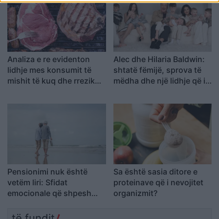
Analiza e re evidenton
Alec dhe Hilaria Baldwin:
lidhje mes konsumit të
shtatë fëmijë, sprova të
mishit të kuq dhe rrezikut
mëdha dhe një lidhje që i
për kancer pankreatik
mbajti të bashkuar
Pensionimi nuk është
Sa është sasia ditore e
vetëm liri: Sfidat
proteinave që i nevojitet
emocionale që shpesh
organizmit?
mbeten në heshtje
të fundit