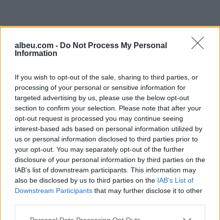
albeu.com -
Do Not Process My Personal
Information
If you wish to opt-out of the sale, sharing to third parties, or
processing of your personal or sensitive information for
targeted advertising by us, please use the below opt-out
section to confirm your selection. Please note that after your
Shtuar
më
8.11.2023 18:14
opt-out request is processed you may continue seeing
interest-based ads based on personal information utilized by
Tags:
,
CAJI YLLI MERJA
ylli merja
us or personal information disclosed to third parties prior to
your opt-out. You may separately opt-out of the further
disclosure of your personal information by third parties on the
IAB’s list of downstream participants. This information may
also be disclosed by us to third parties on the
IAB’s List of
Downstream Participants
that may further disclose it to other
third parties.