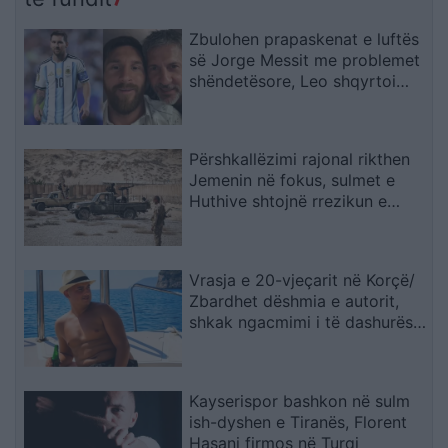
Zbulohen prapaskenat e luftës
së Jorge Messit me problemet
shëndetësore, Leo shqyrtoi
largimin nga Botërori
Përshkallëzimi rajonal rikthen
Jemenin në fokus, sulmet e
Huthive shtojnë rrezikun e
zgjerimit të luftës
Vrasja e 20-vjeçarit në Korçë/
Zbardhet dëshmia e autorit,
shkak ngacmimi i të dashurës
nga viktima
Kayserispor bashkon në sulm
ish-dyshen e Tiranës, Florent
Hasani firmos në Turqi