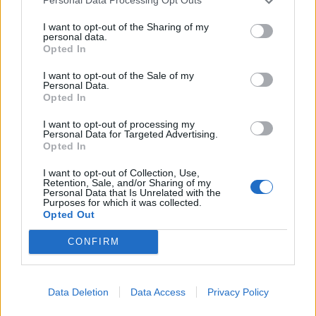
Personal Data Processing Opt Outs
I want to opt-out of the Sharing of my
personal data.
Opted In
I want to opt-out of the Sale of my
Si e ul stresin Bill Gates?
Dera e dhomës së fëmijës,
Personal Data.
Dy ritualet e mbrëmjes që
e hapur apo e mbyllur? Ja
Opted In
nuk kërkojnë asnjë
çfarë thonë psikologët
shpenzim
I want to opt-out of processing my
Personal Data for Targeted Advertising.
Opted In
I want to opt-out of Collection, Use,
Retention, Sale, and/or Sharing of my
Personal Data that Is Unrelated with the
Purposes for which it was collected.
Opted Out
Horoskopi 9 Gusht 2026/
Çfarë përfitimesh mund të
CONFIRM
Çfarë kanë rezervuar yjet
sjellin fistekët për
për secilën shenjë?
shëndetin?
Data Deletion
Data Access
Privacy Policy