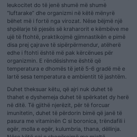
leukocitet do të jenë shumë më shumë
“luftarake” dhe organizmi në këtë mënyrë
bëhet më i fortë nga virozat. Nëse bëjmë një
shpëlarje të pjesës së kraharorit e këmbëve me
ujë të ftohtë, praktikojmë gjimnastikën e pimë
disa prej çajrave të sipërpërmendur, atëherë
edhe i ftohti është më pak kërcënues për
organizmin. E rëndësishme është që
temperatura e dhomës të jetë 5-6 gradë më e
lartë sesa temperatura e ambientit të jashtëm.
Duhet theksuar këtu, që ajri nuk duhet të
thahet e dyshemeja duhet të spërkatet dy herë
në ditë. Të gjithë njerëzit, për të forcuar
imunitetin, duhet të përdorin bimë që janë të
pasura me vitaminën C si boronica, trëndafili i
egër, molla e egër, kulumbria, thana, dëllinja.
Nëse këtë çaj e shoqërojmë me mjaltë,