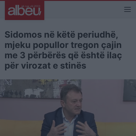
Sidomos në këtë periudhë,
mjeku popullor tregon çajin
me 3 përbërës që është ilaç
për virozat e stinës