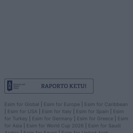
Esim for Global
|
Esim for Europe
|
Esim for Caribbean
|
Esim for USA
|
Esim for Italy
|
Esim for Spain
|
Esim
for Turkey
|
Esim for Germany
|
Esim for Greece
|
Esim
for Asia
|
Esim for World Cup 2026
|
Esim for Saudi
Arabia
|
Esim for Egypt
|
Esim for United Arab