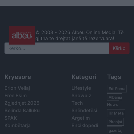
© 2003 -
2026 Albeu Online Media. Të
gjitha të drejtat janë të rezervuara!
Search
Kryesore
Kategori
Tags
Erion Veliaj
Lifestyle
Edi Rama
Free Esim
Showbiz
Albania
Zgjedhjet 2025
Tech
News
Belinda Balluku
Shëndetësi
Ilir Meta
SPAK
Argetim
Piranjat
Kombëtarja
Enciklopedi
gazeta,