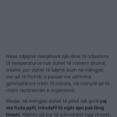
Nëse ndjejmë menjëherë një rënie të ndjeshme
të temperaturve nuk duhet të vishemi shumë
trashë, por duhet të bëjmë dush në mëngjes
me ujë të ftohtë, e pasuar me ushtrime
gjimnastikore rreth 15 minuta, në mënyrë që të
rrisim rezistencën e organizmit.
Madje, në mëngjes duhet të pimë një gotë
çaj
me fruta pylli, trëndafil të egër apo pak lëng
limoni
. Kështu që kur të sulmohemi nga viruset,