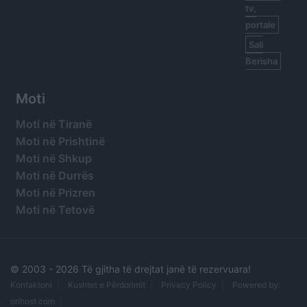
tv,
portale
Sali
Berisha
Moti
Moti në Tiranë
Moti në Prishtinë
Moti në Shkup
Moti në Durrës
Moti në Prizren
Moti në Tetovë
© 2003 -
2026 Të gjitha të drejtat janë të rezervuara!
Kontaktoni
Kushtet e Përdorimit
Privacy Policy
Powered by:
orihost.com