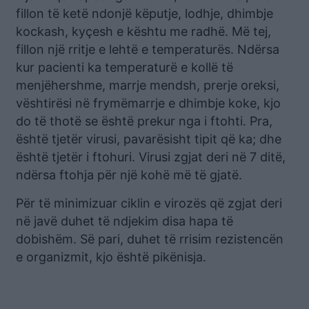
fillon të ketë ndonjë këputje, lodhje, dhimbje
kockash, kyçesh e kështu me radhë. Më tej,
fillon një rritje e lehtë e temperaturës. Ndërsa
kur pacienti ka temperaturë e kollë të
menjëhershme, marrje mendsh, prerje oreksi,
vështirësi në frymëmarrje e dhimbje koke, kjo
do të thotë se është prekur nga i ftohti. Pra,
është tjetër virusi, pavarësisht tipit që ka; dhe
është tjetër i ftohuri. Virusi zgjat deri në 7 ditë,
ndërsa ftohja për një kohë më të gjatë.
Për të minimizuar ciklin e virozës që zgjat deri
në javë duhet të ndjekim disa hapa të
dobishëm. Së pari, duhet të rrisim rezistencën
e organizmit, kjo është pikënisja.