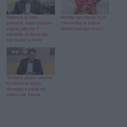
Sidomos në këtë
Këshilla nga mjekja: Si të
periudhë, mjeku popullor
mbroni dhe të trajtoni
tregon çajin me 3
fëmijët tuaj nga virozat
përbërës që është ilaç
për virozat e stinës
Ylli Merja zbulon sekretin:
Ky përbërës largon
dhimbjen e kokës në
vetëm pak minuta