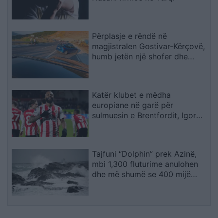
Përplasje e rëndë në
magjistralen Gostivar-Kërçovë,
humb jetën një shofer dhe
plagoset rëndë një tjetër
Katër klubet e mëdha
europiane në garë për
sulmuesin e Brentfordit, Igor
Thiago
Tajfuni “Dolphin” prek Azinë,
mbi 1,300 fluturime anulohen
dhe më shumë se 400 mijë
banorë evakuohen