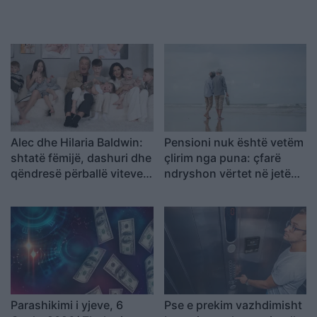
Alec dhe Hilaria Baldwin:
Pensioni nuk është vetëm
shtatë fëmijë, dashuri dhe
çlirim nga puna: çfarë
qëndresë përballë viteve
ndryshon vërtet në jetën
të vështira
e përditshme
Parashikimi i yjeve, 6
Pse e prekim vazhdimisht