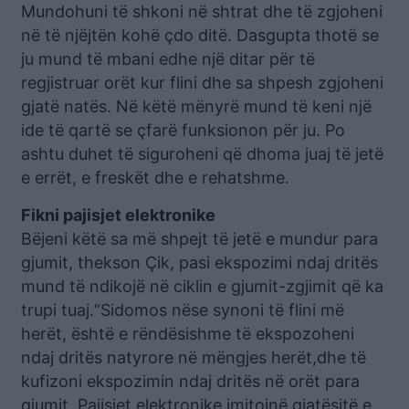
Mundohuni të shkoni në shtrat dhe të zgjoheni
në të njëjtën kohë çdo ditë. Dasgupta thotë se
ju mund të mbani edhe një ditar për të
regjistruar orët kur flini dhe sa shpesh zgjoheni
gjatë natës. Në këtë mënyrë mund të keni një
ide të qartë se çfarë funksionon për ju. Po
ashtu duhet të siguroheni që dhoma juaj të jetë
e errët, e freskët dhe e rehatshme.
Fikni pajisjet elektronike
Bëjeni këtë sa më shpejt të jetë e mundur para
gjumit, thekson Çik, pasi ekspozimi ndaj dritës
mund të ndikojë në ciklin e gjumit-zgjimit që ka
trupi tuaj.“Sidomos nëse synoni të flini më
herët, është e rëndësishme të ekspozoheni
ndaj dritës natyrore në mëngjes herët,dhe të
kufizoni ekspozimin ndaj dritës në orët para
gjumit. Pajisjet elektronike imitojnë gjatësitë e