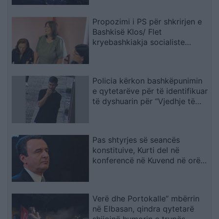
Propozimi i PS për shkrirjen e
Bashkisë Klos/ Flet
kryebashkiakja socialiste
Valbona Kola: Jam shërbëtore
e popullit, karrigia është e
përkohshme, nëse qytetarët
Policia kërkon bashkëpunimin
janë kundër, unë jam me ta
e qytetarëve për të identifikuar
(VIDEO)
të dyshuarin për “Vjedhje të
rëndë
Pas shtyrjes së seancës
konstituive, Kurti del në
konferencë në Kuvend në orën
12:30
Verë dhe Portokalle” mbërrin
në Elbasan, qindra qytetarë