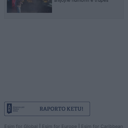
shijojnë humorin e trupës
Esim for Global
|
Esim for Europe
|
Esim for Caribbean