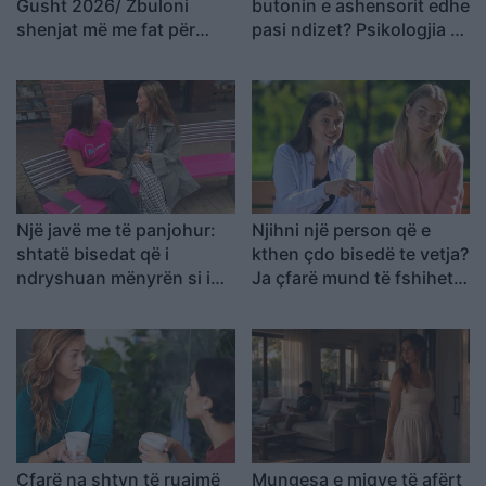
Gusht 2026/ Zbuloni
butonin e ashensorit edhe
shenjat më me fat për
pasi ndizet? Psikologjia e
ditën e sotme
shpjegon këtë zakon
Një javë me të panjohur:
Njihni një person që e
shtatë bisedat që i
kthen çdo bisedë te vetja?
ndryshuan mënyrën si i
Ja çfarë mund të fshihet
shihte njerëzit
pas kësaj sjelljeje
Çfarë na shtyn të ruajmë
Mungesa e miqve të afërt