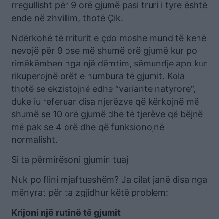
rregullisht për 9 orë gjumë pasi truri i tyre është
ende në zhvillim, thotë Çik.
Ndërkohë të rriturit e çdo moshe mund të kenë
nevojë për 9 ose më shumë orë gjumë kur po
rimëkëmben nga një dëmtim, sëmundje apo kur
rikuperojnë orët e humbura të gjumit. Kola
thotë se ekzistojnë edhe “variante natyrore”,
duke iu referuar disa njerëzve që kërkojnë më
shumë se 10 orë gjumë dhe të tjerëve që bëjnë
më pak se 4 orë dhe që funksionojnë
normalisht.
Si ta përmirësoni gjumin tuaj
Nuk po flini mjaftueshëm? Ja cilat janë disa nga
mënyrat për ta zgjidhur këtë problem:
Krijoni një rutinë të gjumit