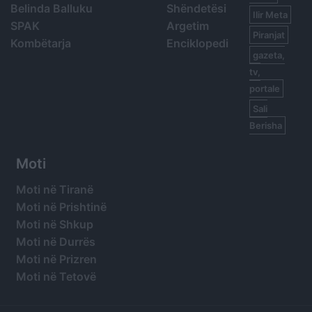
Belinda Balluku
Shëndetësi
Ilir Meta
SPAK
Argetim
Piranjat
Kombëtarja
Enciklopedi
gazeta,
tv,
portale
Sali
Berisha
Moti
Moti në Tiranë
Moti në Prishtinë
Moti në Shkup
Moti në Durrës
Moti në Prizren
Moti në Tetovë