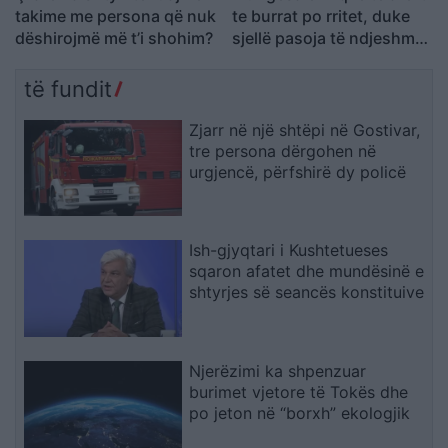
takime me persona që nuk
te burrat po rritet, duke
dëshirojmë më t’i shohim?
sjellë pasoja të ndjeshme
në martesë dhe lidhje
të fundit
Zjarr në një shtëpi në Gostivar,
tre persona dërgohen në
urgjencë, përfshirë dy policë
Ish-gjyqtari i Kushtetueses
sqaron afatet dhe mundësinë e
shtyrjes së seancës konstituive
Njerëzimi ka shpenzuar
burimet vjetore të Tokës dhe
po jeton në “borxh” ekologjik