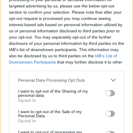
ai.
targeted advertising by us, please use the below opt-out
section to confirm your selection. Please note that after your
opt-out request is processed you may continue seeing
interest-based ads based on personal information utilized by
Lajme të ngjashme:
us or personal information disclosed to third parties prior to
your opt-out. You may separately opt-out of the further
disclosure of your personal information by third parties on the
IAB’s list of downstream participants. This information may
also be disclosed by us to third parties on the
IAB’s List of
Downstream Participants
that may further disclose it to other
Gjithçka varet nga mosha,
Sa orë gjumë duhet të
third parties.
mësoni njëherë e mirë sa
flemë? Pse gjithçka varet
orë në ditë duhet të flini
nga mosha
Personal Data Processing Opt Outs
I want to opt-out of the Sharing of my
personal data.
Opted In
I want to opt-out of the Sale of my
Sa orë gjumë ju duhet
Personal Data.
sipas moshës? Ja si ta
Opted In
llogarisni
I want to opt-out of processing my