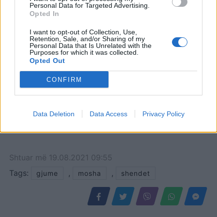
Personal Data for Targeted Advertising.
Opted In
I want to opt-out of Collection, Use,
Retention, Sale, and/or Sharing of my
Personal Data that Is Unrelated with the
Purposes for which it was collected.
Opted Out
CONFIRM
Data Deletion
Data Access
Privacy Policy
Shtuar
më
19.08.2021 09:55
Tags:
,
,
gjume
mosha
shendet