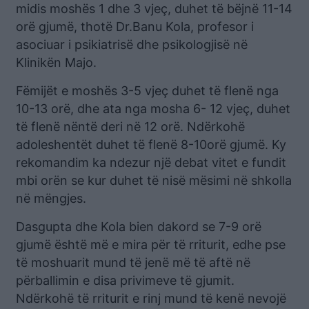
midis moshës 1 dhe 3 vjeç, duhet të bëjnë 11-14
orë gjumë, thotë Dr.Banu Kola, profesor i
asociuar i psikiatrisë dhe psikologjisë në
Klinikën Majo.
Fëmijët e moshës 3-5 vjeç duhet të flenë nga
10-13 orë, dhe ata nga mosha 6- 12 vjeç, duhet
të flenë nëntë deri në 12 orë. Ndërkohë
adoleshentët duhet të flenë 8-10orë gjumë. Ky
rekomandim ka ndezur një debat vitet e fundit
mbi orën se kur duhet të nisë mësimi në shkolla
në mëngjes.
Dasgupta dhe Kola bien dakord se 7-9 orë
gjumë është më e mira për të rriturit, edhe pse
të moshuarit mund të jenë më të aftë në
përballimin e disa privimeve të gjumit.
Ndërkohë të rriturit e rinj mund të kenë nevojë