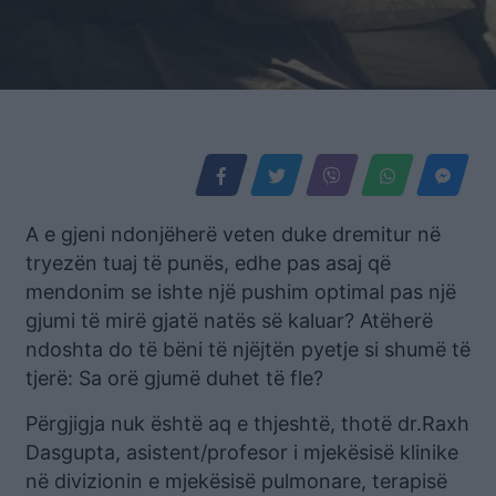
A e gjeni ndonjëherë veten duke dremitur në
tryezën tuaj të punës, edhe pas asaj që
mendonim se ishte një pushim optimal pas një
gjumi të mirë gjatë natës së kaluar? Atëherë
ndoshta do të bëni të njëjtën pyetje si shumë të
tjerë: Sa orë gjumë duhet të fle?
Përgjigja nuk është aq e thjeshtë, thotë dr.Raxh
Dasgupta, asistent/profesor i mjekësisë klinike
në divizionin e mjekësisë pulmonare, terapisë