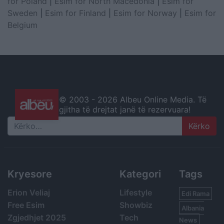
for Poland
|
Esim for North Macedonia
|
Esim for
Sweden
|
Esim for Finland
|
Esim for Norway
|
Esim for
Belgium
© 2003 -
2026 Albeu Online Media. Të
gjitha të drejtat janë të rezervuara!
Search
Kryesore
Kategori
Tags
Erion Veliaj
Lifestyle
Edi Rama
Free Esim
Showbiz
Albania
Zgjedhjet 2025
Tech
News