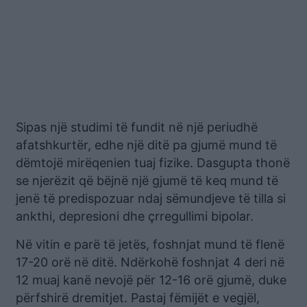
Sipas një studimi të fundit në një periudhë
afatshkurtër, edhe një ditë pa gjumë mund të
dëmtojë mirëqenien tuaj fizike. Dasgupta thonë
se njerëzit që bëjnë një gjumë të keq mund të
jenë të predispozuar ndaj sëmundjeve të tilla si
ankthi, depresioni dhe çrregullimi bipolar.
Në vitin e parë të jetës, foshnjat mund të flenë
17-20 orë në ditë. Ndërkohë foshnjat 4 deri në
12 muaj kanë nevojë për 12-16 orë gjumë, duke
përfshirë dremitjet. Pastaj fëmijët e vegjël,