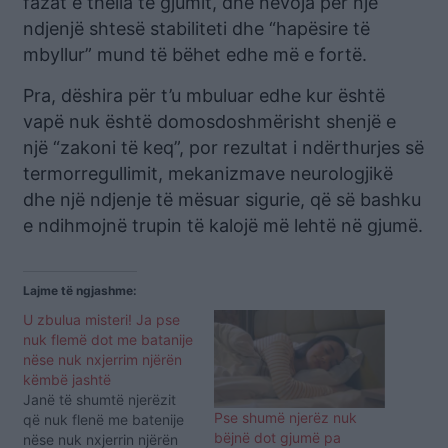
fazat e thella të gjumit, dhe nevoja për një
ndjenjë shtesë stabiliteti dhe “hapësire të
mbyllur” mund të bëhet edhe më e fortë.
Pra, dëshira për t’u mbuluar edhe kur është
vapë nuk është domosdoshmërisht shenjë e
një “zakoni të keq”, por rezultat i ndërthurjes së
termorregullimit, mekanizmave neurologjikë
dhe një ndjenje të mësuar sigurie, që së bashku
e ndihmojnë trupin të kalojë më lehtë në gjumë.
Lajme të ngjashme:
U zbulua misteri! Ja pse
nuk flemë dot me batanije
nëse nuk nxjerrim njërën
këmbë jashtë
Janë të shumtë njerëzit
Pse shumë njerëz nuk
që nuk flenë me batenije
bëjnë dot gjumë pa
nëse nuk nxjerrin njërën