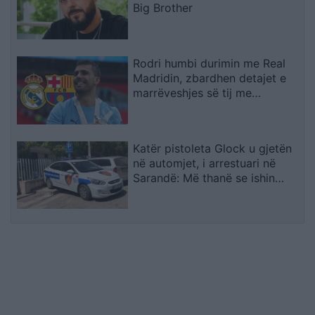
Big Brother
Rodri humbi durimin me Real
Madridin, zbardhen detajet e
marrëveshjes së tij me
Barcelonën
Katër pistoleta Glock u gjetën
në automjet, i arrestuari në
Sarandë: Më thanë se ishin
lodra