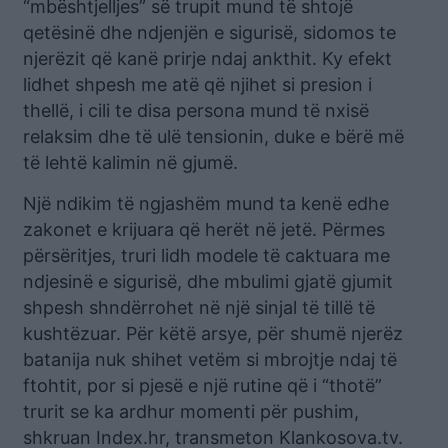
“mbështjelljes” së trupit mund të shtojë
qetësinë dhe ndjenjën e sigurisë, sidomos te
njerëzit që kanë prirje ndaj ankthit. Ky efekt
lidhet shpesh me atë që njihet si presion i
thellë, i cili te disa persona mund të nxisë
relaksim dhe të ulë tensionin, duke e bërë më
të lehtë kalimin në gjumë.
Një ndikim të ngjashëm mund ta kenë edhe
zakonet e krijuara që herët në jetë. Përmes
përsëritjes, truri lidh modele të caktuara me
ndjesinë e sigurisë, dhe mbulimi gjatë gjumit
shpesh shndërrohet në një sinjal të tillë të
kushtëzuar. Për këtë arsye, për shumë njerëz
batanija nuk shihet vetëm si mbrojtje ndaj të
ftohtit, por si pjesë e një rutine që i “thotë”
trurit se ka ardhur momenti për pushim,
shkruan Index.hr, transmeton Klankosova.tv.