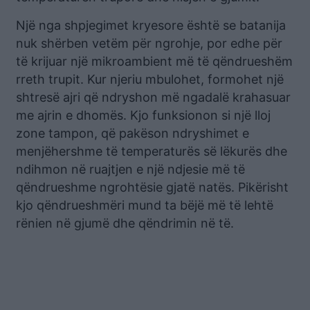
Një nga shpjegimet kryesore është se batanija
nuk shërben vetëm për ngrohje, por edhe për
të krijuar një mikroambient më të qëndrueshëm
rreth trupit. Kur njeriu mbulohet, formohet një
shtresë ajri që ndryshon më ngadalë krahasuar
me ajrin e dhomës. Kjo funksionon si një lloj
zone tampon, që pakëson ndryshimet e
menjëhershme të temperaturës së lëkurës dhe
ndihmon në ruajtjen e një ndjesie më të
qëndrueshme ngrohtësie gjatë natës. Pikërisht
kjo qëndrueshmëri mund ta bëjë më të lehtë
rënien në gjumë dhe qëndrimin në të.