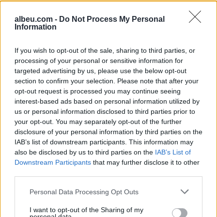
batanije, edhe në ditët e
këmbën jashtë. Nëse keni
nxehta
menduar pse e bëni dhe
albeu.com -
Do Not Process My Personal
me cfarë lidhet, ka ardhur
Information
koha t'a mësoni: Ndihmon
në rregullimin e
If you wish to opt-out of the sale, sharing to third parties, or
temperaturës së trupit.
processing of your personal or sensitive information for
Këmbët janë mekanizmat
targeted advertising by us, please use the below opt-out
perfekt të ftohjes. Sipas
Pse nuk duhet ta përdorni
section to confirm your selection. Please note that after your
ekspertëve të gjumit, ato
zbutësin e rrobave në
opt-out request is processed you may continue seeing
kanë një…
muajt e verës
interest-based ads based on personal information utilized by
us or personal information disclosed to third parties prior to
your opt-out. You may separately opt-out of the further
disclosure of your personal information by third parties on the
IAB’s list of downstream participants. This information may
also be disclosed by us to third parties on the
IAB’s List of
Downstream Participants
that may further disclose it to other
third parties.
Personal Data Processing Opt Outs
I want to opt-out of the Sharing of my
personal data.