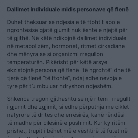
Dallimet individuale midis personave që flenë
Duhet theksuar se ndjesia e të ftohtit apo e
ngrohtësisë gjatë gjumit nuk është e njëjtë për
të gjithë. Në këtë ndikojnë dallimet individuale
në metabolizëm, hormonet, ritmet cirkadiane
dhe mënyra se si organizmi rregullon
temperaturën. Pikërisht për këtë arsye
ekzistojnë persona që flenë “të ngrohtë” dhe të
tjerë që flenë “të ftohtë”, ndaj edhe nevoja e
tyre për t’u mbuluar ndryshon ndjeshëm.
Shkenca tregon gjithashtu se një ritëm i rregullt
i gjumit dhe zgjimit, si edhe përputhja me ciklet
natyrore të dritës dhe errësirës, kanë rëndësi
të madhe për cilësinë e pushimit. Kur ky ritëm
prishet, trupit i bëhet më e vështirë të futet në