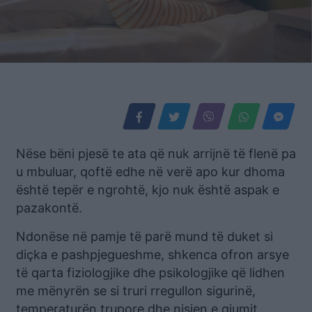
Nëse bëni pjesë te ata që nuk arrijnë të flenë pa
u mbuluar, qoftë edhe në verë apo kur dhoma
është tepër e ngrohtë, kjo nuk është aspak e
pazakontë.
Ndonëse në pamje të parë mund të duket si
diçka e pashpjegueshme, shkenca ofron arsye
të qarta fiziologjike dhe psikologjike që lidhen
me mënyrën se si truri rregullon sigurinë,
temperaturën trupore dhe nisjen e gjumit.