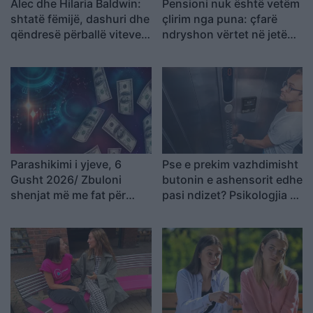
Alec dhe Hilaria Baldwin:
Pensioni nuk është vetëm
shtatë fëmijë, dashuri dhe
çlirim nga puna: çfarë
qëndresë përballë viteve
ndryshon vërtet në jetën
të vështira
e përditshme
Parashikimi i yjeve, 6
Pse e prekim vazhdimisht
Gusht 2026/ Zbuloni
butonin e ashensorit edhe
shenjat më me fat për
pasi ndizet? Psikologjia e
ditën e sotme
shpjegon këtë zakon