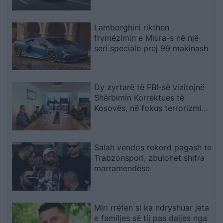
Lamborghini rikthen
frymëzimin e Miura-s në një
seri speciale prej 99 makinash
Dy zyrtarë të FBI-së vizitojnë
Shërbimin Korrektues të
Kosovës, në fokus terrorizmi
dhe rreziqet e sigurisë
Salah vendos rekord pagash te
Trabzonspori, zbulohet shifra
marramendëse
Miri rrëfen si ka ndryshuar jeta
e familjes së tij pas daljes nga