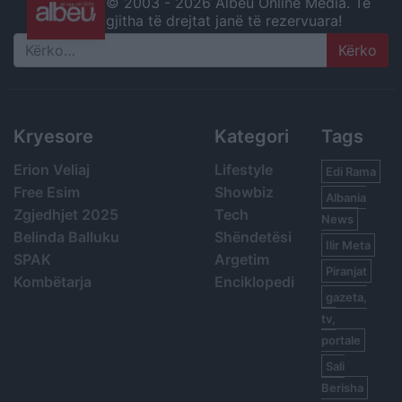
© 2003 -
2026 Albeu Online Media. Të
gjitha të drejtat janë të rezervuara!
Search
Kryesore
Kategori
Tags
Erion Veliaj
Lifestyle
Edi Rama
Free Esim
Showbiz
Albania
Zgjedhjet 2025
Tech
News
Belinda Balluku
Shëndetësi
Ilir Meta
SPAK
Argetim
Piranjat
Kombëtarja
Enciklopedi
gazeta,
tv,
portale
Sali
Berisha