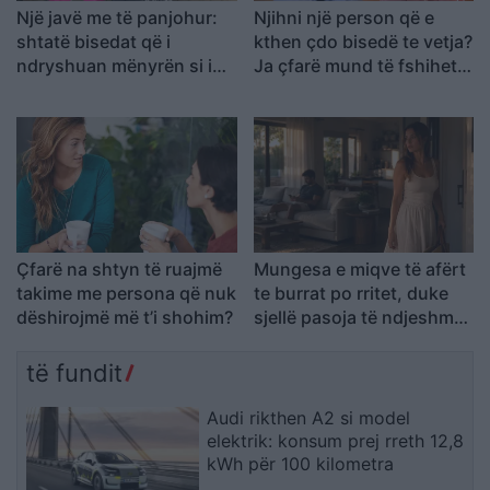
Një javë me të panjohur:
Njihni një person që e
shtatë bisedat që i
kthen çdo bisedë te vetja?
ndryshuan mënyrën si i
Ja çfarë mund të fshihet
shihte njerëzit
pas kësaj sjelljeje
Çfarë na shtyn të ruajmë
Mungesa e miqve të afërt
takime me persona që nuk
te burrat po rritet, duke
dëshirojmë më t’i shohim?
sjellë pasoja të ndjeshme
në martesë dhe lidhje
të fundit
Audi rikthen A2 si model
elektrik: konsum prej rreth 12,8
kWh për 100 kilometra