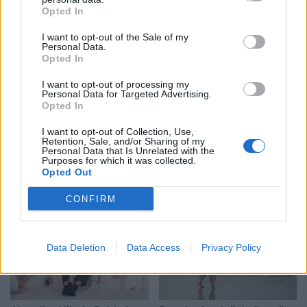
Opted In
I want to opt-out of the Sale of my
Personal Data.
Opted In
Shtuar
më
18.06.2026 16:10
I want to opt-out of processing my
Tags:
,
,
Personal Data for Targeted Advertising.
edhe kur është vapë?
Klankosova.tv
Opted In
,
lifestyle
Pse nuk mund të flini pa batanije
I want to opt-out of Collection, Use,
Retention, Sale, and/or Sharing of my
Personal Data that Is Unrelated with the
Purposes for which it was collected.
Opted Out
CONFIRM
Data Deletion
Data Access
Privacy Policy