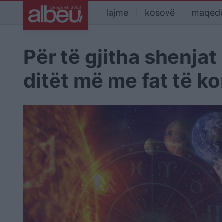
lajme
kosovë
maqed
Për të gjitha shenjat
ditët më me fat të ko