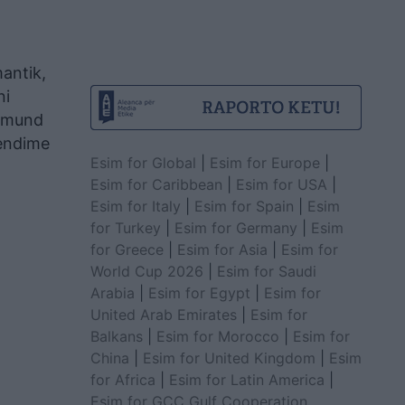
antik,
ni
n mund
vendime
Esim for Global
|
Esim for Europe
|
Esim for Caribbean
|
Esim for USA
|
Esim for Italy
|
Esim for Spain
|
Esim
for Turkey
|
Esim for Germany
|
Esim
for Greece
|
Esim for Asia
|
Esim for
World Cup 2026
|
Esim for Saudi
Arabia
|
Esim for Egypt
|
Esim for
United Arab Emirates
|
Esim for
Balkans
|
Esim for Morocco
|
Esim for
China
|
Esim for United Kingdom
|
Esim
for Africa
|
Esim for Latin America
|
Esim for GCC Gulf Cooperation