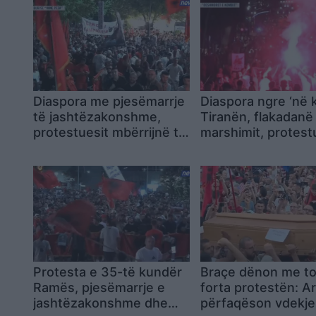
Diaspora me pjesëmarrje
Diaspora ngre ‘në
të jashtëzakonshme,
Tiranën, flakadanë
protestuesit mbërrijnë te
marshimit, protest
komisariati 3: Lironi
krijojnë atmosferë
çunat! Arrestoni Ramën
rrugët e kryeqyteti
Protesta e 35-të kundër
Braçe dënon me to
Ramës, pjesëmarrje e
forta protestën: Ar
jashtëzakonshme dhe
përfaqëson vdekjen