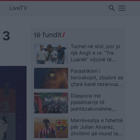
search
LiveTV
 3
të fundit
Tuchel në stol, por jo
një Angli e re: “Tre
Luanët” vijojnë të
ngjajnë me ekipin e
Parashikimi i
Southgate
horoskopit, zbuloni se
çfarë kanë rezervuar
yjet për ju sot
Diaspora me
pjesëmarrje të
jashtëzakonshme,
protestuesit mbërrijnë
Marrëveshja e fshehtë
te komisariati 3: Lironi
për Julian Alvarez,
çunat! Arrestoni
zhvillimi që mund ta
Ramën
afrojë me Barcelonën