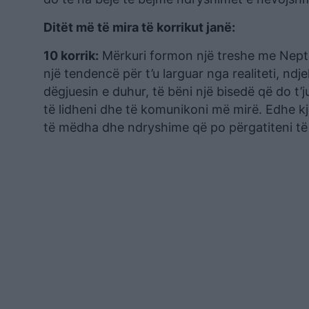
Ditët më të mira të korrikut janë:
10 korrik:
Mërkuri formon një treshe me Neptu
një tendencë për t’u larguar nga realiteti, ndj
dëgjuesin e duhur, të bëni një bisedë që do t’
të lidheni dhe të komunikoni më mirë. Edhe kj
të mëdha dhe ndryshime që po përgatiteni të b