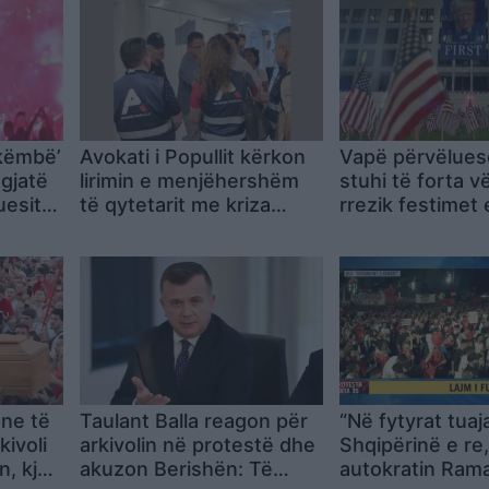
 këmbë’
Avokati i Popullit kërkon
Vapë përvëlues
 gjatë
lirimin e menjëhershëm
stuhi të forta 
uesit
të qytetarit me kriza
rrezik festimet
 në
shëndetësore, qelia i
vjetorit të Pava
t
rrezikon jetën
SHBA-së
ne të
Taulant Balla reagon për
“Në fytyrat tuaj
kivoli
arkivolin në protestë dhe
Shqipërinë e re,
, kjo
akuzon Berishën: Të
autokratin Rama