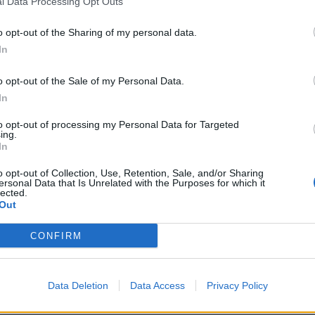
l Data Processing Opt Outs
o opt-out of the Sharing of my personal data.
In
o opt-out of the Sale of my Personal Data.
In
to opt-out of processing my Personal Data for Targeted
ing.
In
Keni akoma kohë, ja çfarë duhet t
ditët e mbetura të korrikut
o opt-out of Collection, Use, Retention, Sale, and/or Sharing
Muajt kanë ditët e tyre më të mir
ersonal Data that Is Unrelated with the Purposes for which it
pak të tilla. Njerëzit besojnë në ast
lected.
Out
dhe ky tashmë është fakt, vetëm 
dinë gjithmonë çfarë dhe kur duhe
bëjnë diçka që e ndihmon ose e 
CONFIRM
përditshmëritë e tyre. Për përcakt
ditëve më të…
tët me fat për secilën shenjë
orrik
Data Deletion
Data Access
Privacy Policy