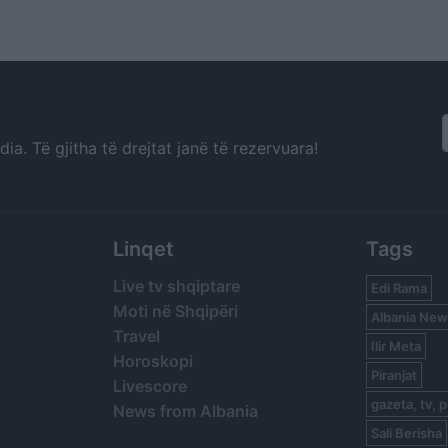
jes
njëjtin veprim e ka bërë
Aktivistja: Jemi
28 vite më parë
nënat tona të 
përcjellin më me
nuk ikim më, ikn
a. Të gjitha të drejtat janë të rezervuara!
Linqet
Tags
Live tv shqiptare
Edi Rama
Moti në Shqipëri
Albania New
Travel
Ilir Meta
Horoskopi
Piranjat
Livescore
gazeta, tv, p
News from Albania
Sali Berisha