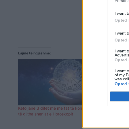
Persona
I want t
Opted 
I want t
Opted 
I want 
Lajme të ngjashme:
Advertis
Opted 
I want t
of my P
was col
Opted 
Këto janë 3 ditët më me fat të korrikut për
Këto janë di
të gjitha shenjat e Horoskopit
për muajin k