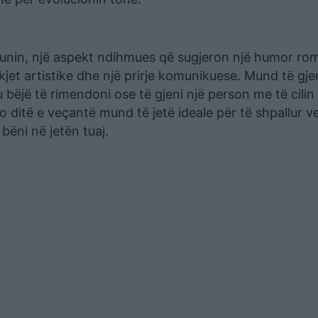
nin, një aspekt ndihmues që sugjeron një humor rom
ekjet artistike dhe një prirje komunikuese. Mund të gje
ju bëjë të rimendoni ose të gjeni një person me të cili
o ditë e veçantë mund të jetë ideale për të shpallur 
ëni në jetën tuaj.