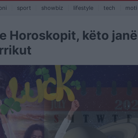
oni
sport
showbiz
lifestyle
tech
moti
 e Horoskopit, këto janë
rrikut