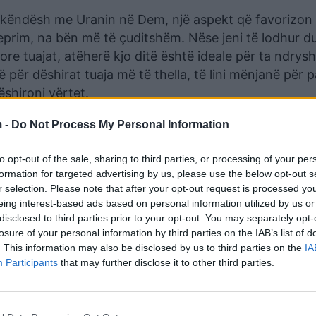
tëkëndësh me Uranin në Dem, një aspekt që favorizon
prim, na bën më të çuditshëm. Nëse jeni të lodhur d
ore tuajat, atëherë kjo ditë është ideale për ta ndrys
ër dëshirat tuaja më të thella, të lini mënjanë për 
ëshironi vërtet.
ë shenjën e Gaforres, e cila është jashtëzakonisht e
 -
Do Not Process My Personal Information
 zhvillime në çështjet familjare dhe shtëpiake. Ndrysh
et “fillimin e ri” nga larg. Merrni atë vendim që ju nd
to opt-out of the sale, sharing to third parties, or processing of your per
formation for targeted advertising by us, please use the below opt-out s
e keni menduar për të për vite me radhë, dërgojani at
r selection. Please note that after your opt-out request is processed y
, guxoni atë që dëshironi me të vërtetë dhe ndoshta d
eing interest-based ads based on personal information utilized by us or
disclosed to third parties prior to your opt-out. You may separately opt-
losure of your personal information by third parties on the IAB’s list of
. This information may also be disclosed by us to third parties on the
IA
Participants
that may further disclose it to other third parties.