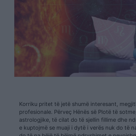
Korriku pritet të jetë shumë interesant, megj
profesionale. Përveç Hënës së Plotë të sotme
astrologjike, të cilat do të sjellin fillime dhe 
e kuptojmë se muaji i dytë i verës nuk do të n
do të na bëjë të bëjmë ndryshimet e nevojshm