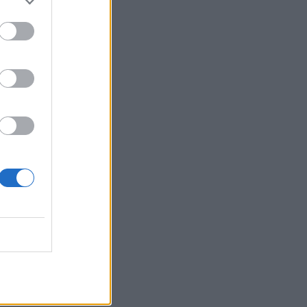
Belgium
ë bëni në
a dhe më
rologji
se nuk e
t ta
pengon
imin e