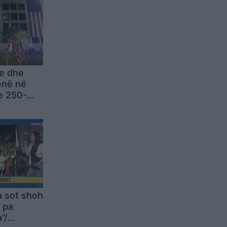
e dhe
vënë në
 e 250-
rësisë së
a sot shoh
 pa
”/