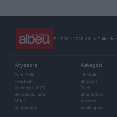
thirrje për lirimin e
është përtej urrejt
protestuesve
© 2003 -
2026 Albeu Online Medi
Kryesore
Kategori
Erion Veliaj
Lifestyle
Free Esim
Showbiz
Zgjedhjet 2025
Tech
Belinda Balluku
Shëndetësi
SPAK
Argetim
Kombëtarja
Enciklopedi