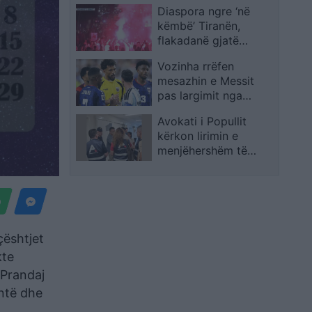
Diaspora ngre ‘në
këmbë’ Tiranën,
flakadanë gjatë
marshimit,
Vozinha rrëfen
protestuesit krijojnë
mesazhin e Messit
atmosferë në rrugët e
pas largimit nga
kryeqytetit
Botërori: Janë fjalë që
Avokati i Popullit
s’do t’i harroj kurrë
kërkon lirimin e
menjëhershëm të
qytetarit me kriza
shëndetësore, qelia i
rrezikon jetën
çështjet
kte
. Prandaj
entë dhe