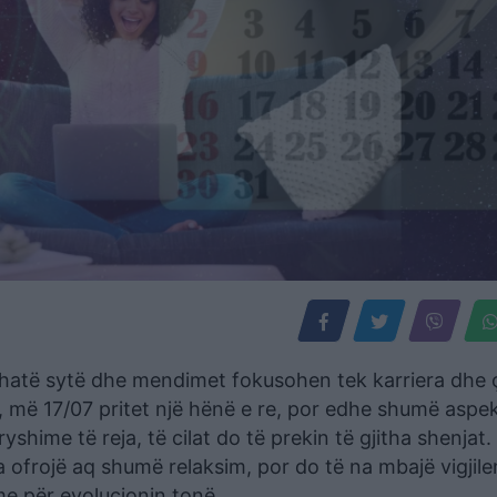
ithatë sytë dhe mendimet fokusohen tek karriera dhe 
, më 17/07 pritet një hënë e re, por edhe shumë aspe
ndryshime të reja, të cilat do të prekin të gjitha shenjat
a ofrojë aq shumë relaksim, por do të na mbajë vigjil
e për evolucionin tonë.