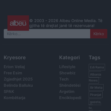
© 2003 -
2026 Albeu Online Media. Të
gjitha të drejtat janë të rezervuara!
Search
Kryesore
Kategori
Tags
Erion Veliaj
Lifestyle
Edi Rama
Free Esim
Showbiz
Albania
Zgjedhjet 2025
Tech
News
Belinda Balluku
Shëndetësi
Ilir Meta
SPAK
Argetim
Piranjat
Kombëtarja
Enciklopedi
gazeta,
tv,