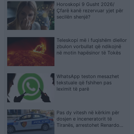
Horoskopi 9 Gusht 2026/
Çfarë kanë rezervuar yjet për
secilën shenjë?
Teleskopi më i fuqishëm diellor
zbulon vorbullat që ndikojnë
në motin hapësinor të Tokës
WhatsApp teston mesazhet
tekstuale që fshihen pas
leximit të parë
Pas dy vitesh në kërkim për
dosjen e inceneratorit të
Tiranës, arrestohet Renardo
Nallbani në Palasë