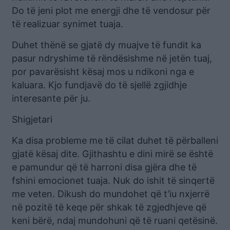
Do të jeni plot me energji dhe të vendosur për
të realizuar synimet tuaja.
Duhet thënë se gjatë dy muajve të fundit ka
pasur ndryshime të rëndësishme në jetën tuaj,
por pavarësisht kësaj mos u ndikoni nga e
kaluara. Kjo fundjavë do të sjellë zgjidhje
interesante për ju.
Shigjetari
Ka disa probleme me të cilat duhet të përballeni
gjatë kësaj dite. Gjithashtu e dini mirë se është
e pamundur që të harroni disa gjëra dhe të
fshini emocionet tuaja. Nuk do ishit të sinqertë
me veten. Dikush do mundohet që t’iu nxjerrë
në pozitë të keqe për shkak të zgjedhjeve që
keni bërë, ndaj mundohuni që të ruani qetësinë.