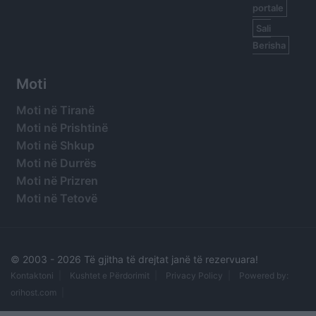
portale
Sali
Berisha
Moti
Moti në Tiranë
Moti në Prishtinë
Moti në Shkup
Moti në Durrës
Moti në Prizren
Moti në Tetovë
© 2003 -
2026 Të gjitha të drejtat janë të rezervuara!
Kontaktoni
Kushtet e Përdorimit
Privacy Policy
Powered by:
orihost.com