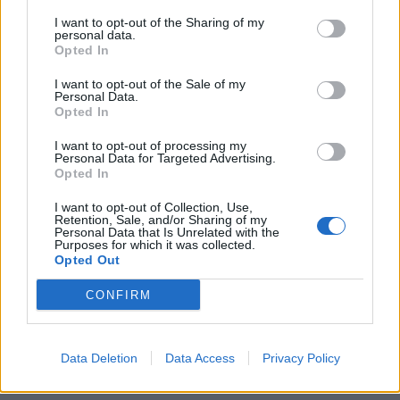
I want to opt-out of the Sharing of my
personal data.
Opted In
I want to opt-out of the Sale of my
Horoskopi 10 Janar 2025/
Horoskopi 31 Tetor 2024,
Personal Data.
Dashuria, puna dhe
zbuloni çfarë thonë yjet
Opted In
shëndeti
për shenjën tuaj
I want to opt-out of processing my
Personal Data for Targeted Advertising.
Opted In
I want to opt-out of Collection, Use,
Retention, Sale, and/or Sharing of my
Personal Data that Is Unrelated with the
Horoskopi 29 Gusht 2024,
Purposes for which it was collected.
zbuloni çfarë kanë
Opted Out
parashikuar yjet për ju
CONFIRM
Data Deletion
Data Access
Privacy Policy