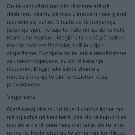
Do të keni vështirësi për të marrë atë që
dëshironi, kështu që mos u inatosni nëse gjërat
nuk ecin siç duhet. Situata do të ndryshojë
javën që vjen, në sajë të ndikimit që do të ketë
Marsi dhe Neptuni. Megjithatë do të përballeni
me një problem financiar, i cili iu krijon
shqetësime. Fundjava do të jetë e rëndësishme
sa i takon ndjenjave, ku do të ketë një
rikuperim. Megjithatë është shumë e
rëndësishme që të dini të rezistoni ndaj
provokimeve.
Virgjëresha
Gjatë kësaj dite mund të jeni konfuz lidhur me
një zgjedhje që keni bërë, pasi do të kuptoni se
nuk do e kishit bërë nëse rrethanat do të ishin
ndryshe. Këshillohet që të shmangni konfliktet,