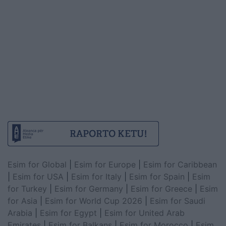
Esim for Global
|
Esim for Europe
|
Esim for Caribbean
|
Esim for USA
|
Esim for Italy
|
Esim for Spain
|
Esim
for Turkey
|
Esim for Germany
|
Esim for Greece
|
Esim
for Asia
|
Esim for World Cup 2026
|
Esim for Saudi
Arabia
|
Esim for Egypt
|
Esim for United Arab
Emirates
|
Esim for Balkans
|
Esim for Morocco
|
Esim