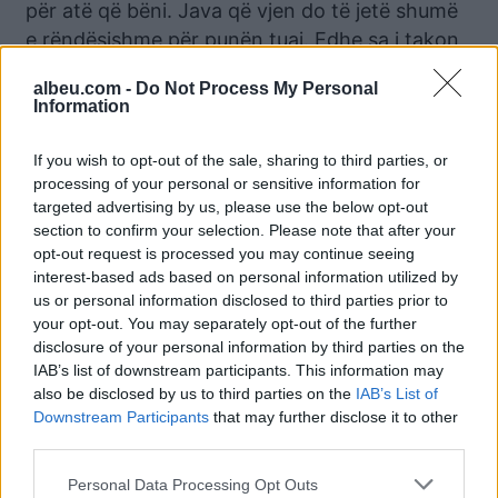
për atë që bëni. Java që vjen do të jetë shumë
e rëndësishme për punën tuaj. Edhe sa i takon
jetës në çift situata do të vijë duke u
albeu.com -
Do Not Process My Personal
përmirësuar.
Information
Peshqit
If you wish to opt-out of the sale, sharing to third parties, or
processing of your personal or sensitive information for
Do të jeni shumë të stresuar, për shkak se disa
targeted advertising by us, please use the below opt-out
persona do tentojnë që t’iu bindin se problemi
section to confirm your selection. Please note that after your
jeni ju, por mos u lëshoni. Shumë nga të lindurit
opt-out request is processed you may continue seeing
e kësaj shenje gjatë pjesës së dytë të muajit do
interest-based ads based on personal information utilized by
us or personal information disclosed to third parties prior to
të ndihen larg partnerit/es, si psikologjikisht
your opt-out. You may separately opt-out of the further
edhe mendërisht. Duhet të mundoheni të
disclosure of your personal information by third parties on the
riparoni, dhe nëse mendoni se ja vlen, tani
IAB’s list of downstream participants. This information may
është momenti për ta treguar.
also be disclosed by us to third parties on the
IAB’s List of
Downstream Participants
that may further disclose it to other
third parties.
Lajme të ngjashme:
Personal Data Processing Opt Outs