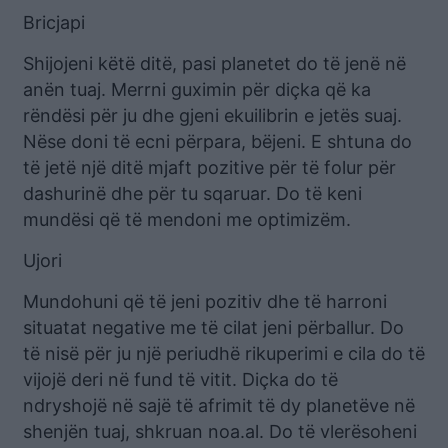
Bricjapi
Shijojeni këtë ditë, pasi planetet do të jenë në
anën tuaj. Merrni guximin për diçka që ka
rëndësi për ju dhe gjeni ekuilibrin e jetës suaj.
Nëse doni të ecni përpara, bëjeni. E shtuna do
të jetë një ditë mjaft pozitive për të folur për
dashurinë dhe për tu sqaruar. Do të keni
mundësi që të mendoni me optimizëm.
Ujori
Mundohuni që të jeni pozitiv dhe të harroni
situatat negative me të cilat jeni përballur. Do
të nisë për ju një periudhë rikuperimi e cila do të
vijojë deri në fund të vitit. Diçka do të
ndryshojë në sajë të afrimit të dy planetëve në
shenjën tuaj, shkruan noa.al. Do të vlerësoheni