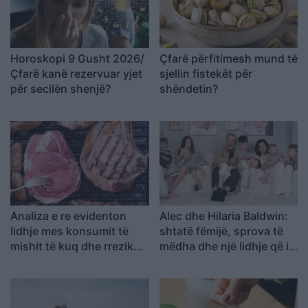
Horoskopi 9 Gusht 2026/
Çfarë përfitimesh mund të
Çfarë kanë rezervuar yjet
sjellin fistekët për
për secilën shenjë?
shëndetin?
Analiza e re evidenton
Alec dhe Hilaria Baldwin:
lidhje mes konsumit të
shtatë fëmijë, sprova të
mishit të kuq dhe rrezikut
mëdha dhe një lidhje që i
për kancer pankreatik
mbajti të bashkuar