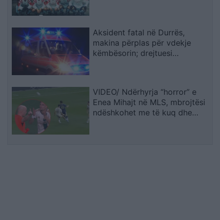
Sopotit
Aksident fatal në Durrës,
makina përplas për vdekje
këmbësorin; drejtuesi
shoqërohet në polici
VIDEO/ Ndërhyrja “horror” e
Enea Mihajt në MLS, mbrojtësi
ndëshkohet me të kuq dhe
gjobë