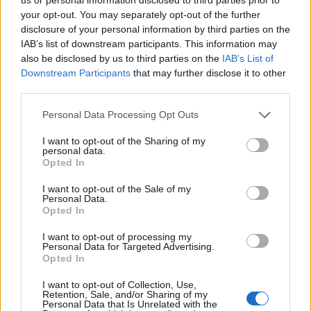
butonin e ashensorit edhe
shtatë bisedat që i
your opt-out. You may separately opt-out of the further
pasi ndizet? Psikologjia e
ndryshuan mënyrën si i
disclosure of your personal information by third parties on the
shpjegon këtë zakon
shihte njerëzit
IAB’s list of downstream participants. This information may
also be disclosed by us to third parties on the
IAB’s List of
Downstream Participants
that may further disclose it to other
third parties.
Personal Data Processing Opt Outs
I want to opt-out of the Sharing of my
Njihni një person që e
Çfarë na shtyn të ruajmë
personal data.
kthen çdo bisedë te vetja?
takime me persona që nuk
Opted In
Ja çfarë mund të fshihet
dëshirojmë më t’i shohim?
I want to opt-out of the Sale of my
pas kësaj sjelljeje
Personal Data.
Opted In
I want to opt-out of processing my
Personal Data for Targeted Advertising.
Opted In
I want to opt-out of Collection, Use,
Retention, Sale, and/or Sharing of my
Personal Data that Is Unrelated with the
Mungesa e miqve të afërt
Konfirmohet një rast me