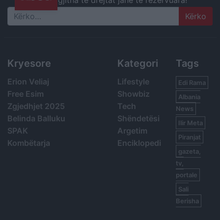
Search
Kryesore
Kategori
Tags
Erion Veliaj
Lifestyle
Edi Rama
Free Esim
Showbiz
Albania
Zgjedhjet 2025
Tech
News
Belinda Balluku
Shëndetësi
Ilir Meta
SPAK
Argetim
Piranjat
Kombëtarja
Enciklopedi
gazeta,
tv,
portale
Sali
Berisha