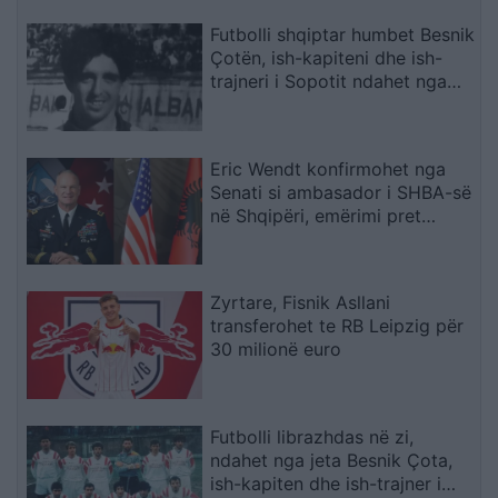
Futbolli shqiptar humbet Besnik
Çotën, ish-kapiteni dhe ish-
trajneri i Sopotit ndahet nga
jeta në moshën 56-vjeçare
Eric Wendt konfirmohet nga
Senati si ambasador i SHBA-së
në Shqipëri, emërimi pret
firmën e Trump
Zyrtare, Fisnik Asllani
transferohet te RB Leipzig për
30 milionë euro
Futbolli librazhdas në zi,
ndahet nga jeta Besnik Çota,
ish-kapiten dhe ish-trajner i