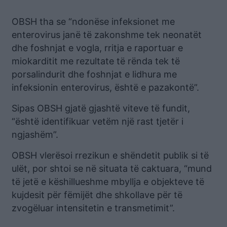
OBSH tha se “ndonëse infeksionet me
enterovirus janë të zakonshme tek neonatët
dhe foshnjat e vogla, rritja e raportuar e
miokarditit me rezultate të rënda tek të
porsalindurit dhe foshnjat e lidhura me
infeksionin enterovirus, është e pazakontë”.
Sipas OBSH gjatë gjashtë viteve të fundit,
“është identifikuar vetëm një rast tjetër i
ngjashëm”.
OBSH vlerësoi rrezikun e shëndetit publik si të
ulët, por shtoi se në situata të caktuara, “mund
të jetë e këshillueshme mbyllja e objekteve të
kujdesit për fëmijët dhe shkollave për të
zvogëluar intensitetin e transmetimit”.