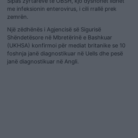
Sipas zyrtarëve të OBSH, kjo dyshohet lidhet
me infeksionin enterovirus, i cili rrallë prek
zemrën.
Një zëdhënës i Agjencisë së Sigurisë
Shëndetësore në Mbretërinë e Bashkuar
(UKHSA) konfirmoi për mediat britanike se 10
foshnja janë diagnostikuar në Uells dhe pesë
janë diagnostikuar në Angli.