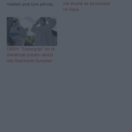
më shumë se sa bombat
ndahen prej tyre përveç
në Gaza
në rastet kur ato ndjehen
shumë keq, deklaroi
drejtori i përgjithshëm i
OBSH-së, Tedros
Adhanom Ghebreyesus
në një konferencë të
zakonshme për
OBSH: “Supergripi” do të
koronavirusin. “Në bazë
shkaktojë presion serioz
të të dhënave që…
mbi Bashkimin Europian