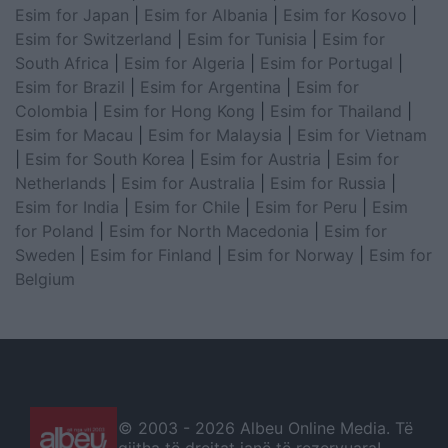
Esim for Japan
|
Esim for Albania
|
Esim for Kosovo
|
Esim for Switzerland
|
Esim for Tunisia
|
Esim for
South Africa
|
Esim for Algeria
|
Esim for Portugal
|
Esim for Brazil
|
Esim for Argentina
|
Esim for
Colombia
|
Esim for Hong Kong
|
Esim for Thailand
|
Esim for Macau
|
Esim for Malaysia
|
Esim for Vietnam
|
Esim for South Korea
|
Esim for Austria
|
Esim for
Netherlands
|
Esim for Australia
|
Esim for Russia
|
Esim for India
|
Esim for Chile
|
Esim for Peru
|
Esim
for Poland
|
Esim for North Macedonia
|
Esim for
Sweden
|
Esim for Finland
|
Esim for Norway
|
Esim for
Belgium
© 2003 -
2026 Albeu Online Media. Të
gjitha të drejtat janë të rezervuara!