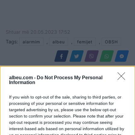
Shtuar
më
20.05.2023 17:52
Tags:
,
,
,
alarmim
albeu
femijet
OBSH
albeu.com -
Do Not Process My Personal
Information
If you wish to opt-out of the sale, sharing to third parties, or
processing of your personal or sensitive information for
targeted advertising by us, please use the below opt-out
section to confirm your selection. Please note that after your
opt-out request is processed you may continue seeing
interest-based ads based on personal information utilized by
Pse e prekim vazhdimisht
Një javë me të panjohur:
us or personal information disclosed to third parties prior to