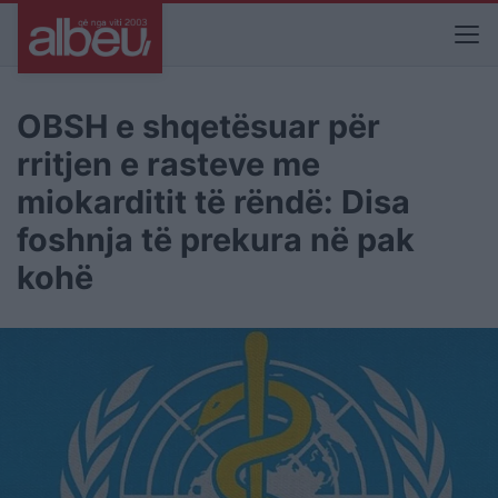
OBSH e shqetësuar për
rritjen e rasteve me
miokarditit të rëndë: Disa
foshnja të prekura në pak
kohë