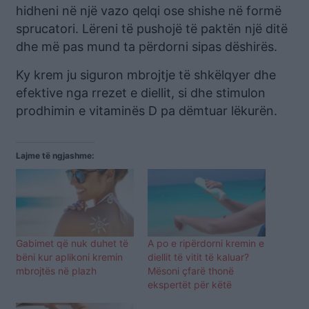
hidheni në një vazo qelqi ose shishe në formë
sprucatori. Lëreni të pushojë të paktën një ditë
dhe më pas mund ta përdorni sipas dëshirës.
Ky krem ju siguron mbrojtje të shkëlqyer dhe
efektive nga rrezet e diellit, si dhe stimulon
prodhimin e vitaminës D pa dëmtuar lëkurën.
Lajme të ngjashme:
Gabimet që nuk duhet të
A po e ripërdorni kremin e
bëni kur aplikoni kremin
diellit të vitit të kaluar?
mbrojtës në plazh
Mësoni çfarë thonë
ekspertët për këtë