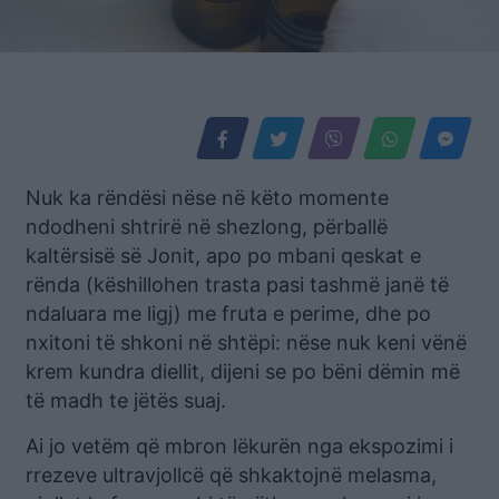
Nuk ka rëndësi nëse në këto momente
ndodheni shtrirë në shezlong, përballë
kaltërsisë së Jonit, apo po mbani qeskat e
rënda (këshillohen trasta pasi tashmë janë të
ndaluara me ligj) me fruta e perime, dhe po
nxitoni të shkoni në shtëpi: nëse nuk keni vënë
krem kundra diellit, dijeni se po bëni dëmin më
të madh te jëtës suaj.
Ai jo vetëm që mbron lëkurën nga ekspozimi i
rrezeve ultravjollcë që shkaktojnë melasma,