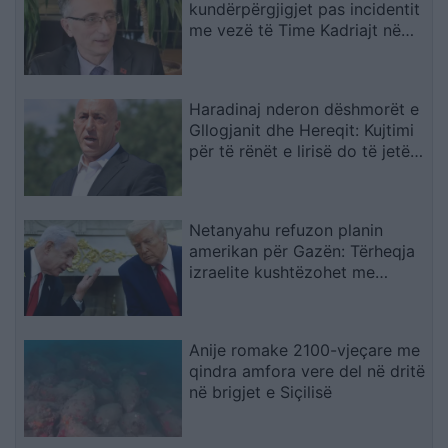
kundërpërgjigjet pas incidentit
me vezë të Time Kadriajt në
Kuvend: Kujton të kaluarën në
UÇK dhe lidhjet me Radojçiqin
Haradinaj nderon dëshmorët e
Gllogjanit dhe Hereqit: Kujtimi
për të rënët e lirisë do të jetë i
përjetshëm
Netanyahu refuzon planin
amerikan për Gazën: Tërheqja
izraelite kushtëzohet me
çarmatimin e Hamasit
Anije romake 2100-vjeçare me
qindra amfora vere del në dritë
në brigjet e Siçilisë