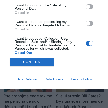
Shpjegimi që jep
I want to opt-out of the Sale of my
psikologjia
Personal Data.
Opted In
I want to opt-out of processing my
Personal Data for Targeted Advertising.
Opted In
I want to opt-out of Collection, Use,
Nga kujdestari i shkollës
Pse disa njerëz
Retention, Sale, and/or Sharing of my
Personal Data that Is Unrelated with the
te kuzhinierja në
pretendojnë se dinë
Purposes for which it was collected.
supermarket, çfarë zbuloi
gjithçka dhe e zhvendosin
Opted Out
pas shtatë bisedash me të
çdo bisedë te vetja?
panjohur
CONFIRM
Data Deletion
Data Access
Privacy Policy
Pse pranojmë ende takime
Si e ul stresin Bill Gates?
me persona që nuk
Dy ritualet e mbrëmjes që
dëshirojmë t’i shohim më?
nuk kërkojnë asnjë