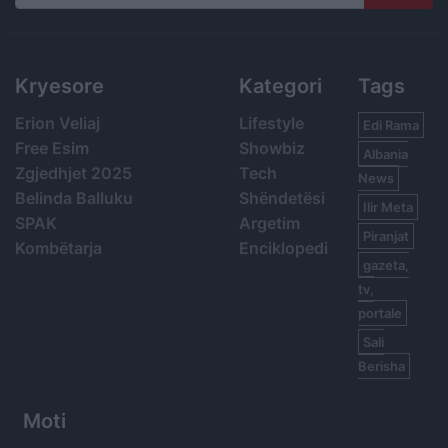
Search
Kryesore
Kategori
Tags
Erion Veliaj
Lifestyle
Edi Rama
Free Esim
Showbiz
Albania
Zgjedhjet 2025
Tech
News
Belinda Balluku
Shëndetësi
Ilir Meta
SPAK
Argetim
Piranjat
Kombëtarja
Enciklopedi
gazeta,
tv,
portale
Sali
Berisha
Moti