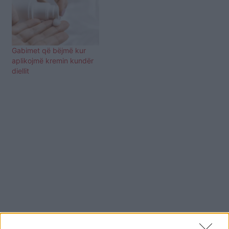
Gabimet që bëjmë kur
aplikojmë kremin kundër
diellit