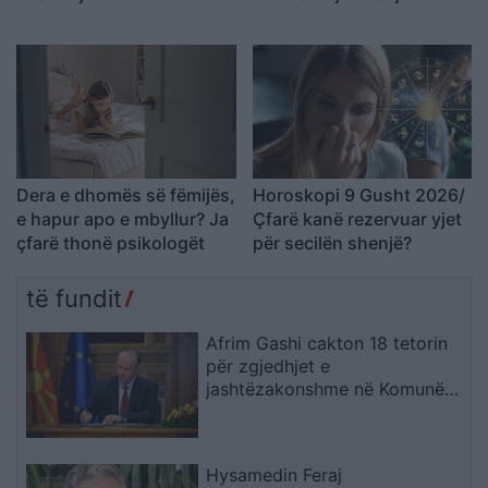
shpenzim
Dera e dhomës së fëmijës,
Horoskopi 9 Gusht 2026/
e hapur apo e mbyllur? Ja
Çfarë kanë rezervuar yjet
çfarë thonë psikologët
për secilën shenjë?
të fundit
Afrim Gashi cakton 18 tetorin
për zgjedhjet e
jashtëzakonshme në Komunën
e Bërvenicës
Hysamedin Feraj