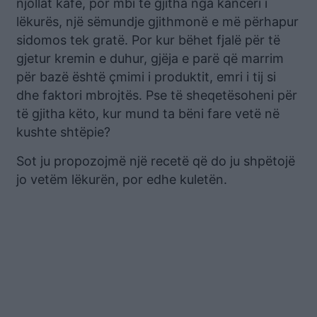
njollat kafe, por mbi të gjitha nga kanceri i
lëkurës, një sëmundje gjithmonë e më përhapur
sidomos tek gratë. Por kur bëhet fjalë për të
gjetur kremin e duhur, gjëja e parë që marrim
për bazë është çmimi i produktit, emri i tij si
dhe faktori mbrojtës. Pse të sheqetësoheni për
të gjitha këto, kur mund ta bëni fare vetë në
kushte shtëpie?
Sot ju propozojmë një recetë që do ju shpëtojë
jo vetëm lëkurën, por edhe kuletën.