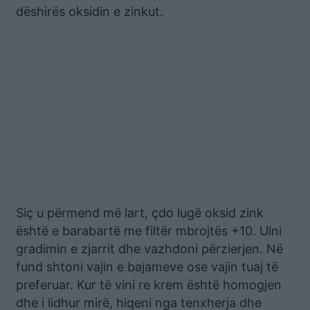
dëshirës oksidin e zinkut.
Siç u përmend më lart, çdo lugë oksid zink
është e barabartë me filtër mbrojtës +10. Ulni
gradimin e zjarrit dhe vazhdoni përzierjen. Në
fund shtoni vajin e bajameve ose vajin tuaj të
preferuar. Kur të vini re krem është homogjen
dhe i lidhur mirë, hiqeni nga tenxherja dhe