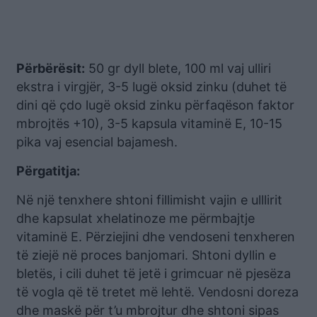
Përbërësit:
50 gr dyll blete, 100 ml vaj ulliri
ekstra i virgjër, 3-5 lugë oksid zinku (duhet të
dini që çdo lugë oksid zinku përfaqëson faktor
mbrojtës +10), 3-5 kapsula vitaminë E, 10-15
pika vaj esencial bajamesh.
Përgatitja:
Në një tenxhere shtoni fillimisht vajin e ulllirit
dhe kapsulat xhelatinoze me përmbajtje
vitaminë E. Përziejini dhe vendoseni tenxheren
të ziejë në proces banjomari. Shtoni dyllin e
bletës, i cili duhet të jetë i grimcuar në pjesëza
të vogla që të tretet më lehtë. Vendosni doreza
dhe maskë për t’u mbrojtur dhe shtoni sipas