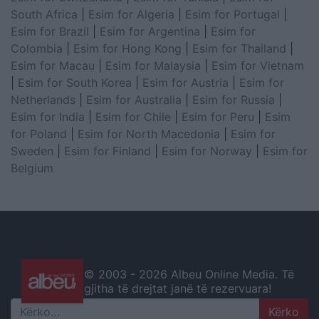
South Africa
|
Esim for Algeria
|
Esim for Portugal
|
Esim for Brazil
|
Esim for Argentina
|
Esim for
Colombia
|
Esim for Hong Kong
|
Esim for Thailand
|
Esim for Macau
|
Esim for Malaysia
|
Esim for Vietnam
|
Esim for South Korea
|
Esim for Austria
|
Esim for
Netherlands
|
Esim for Australia
|
Esim for Russia
|
Esim for India
|
Esim for Chile
|
Esim for Peru
|
Esim
for Poland
|
Esim for North Macedonia
|
Esim for
Sweden
|
Esim for Finland
|
Esim for Norway
|
Esim for
Belgium
© 2003 -
2026 Albeu Online Media. Të
gjitha të drejtat janë të rezervuara!