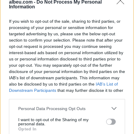
albeu.com -
Do Not Process My Personal
Information
Shtuar
më
12.07.2022 10:47
Tags:
,
,
beni vete kremi dielli
krem dielli
krem
If you wish to opt-out of the sale, sharing to third parties, or
processing of your personal or sensitive information for
,
dielli ne shtepi
si behet kremi i diellit
targeted advertising by us, please use the below opt-out
section to confirm your selection. Please note that after your
opt-out request is processed you may continue seeing
interest-based ads based on personal information utilized by
us or personal information disclosed to third parties prior to
your opt-out. You may separately opt-out of the further
disclosure of your personal information by third parties on the
IAB’s list of downstream participants. This information may
also be disclosed by us to third parties on the
IAB’s List of
Downstream Participants
that may further disclose it to other
third parties.
Personal Data Processing Opt Outs
Pse e prekim vazhdimisht
A lejohet vetura e kaltër të
I want to opt-out of the Sharing of my
butonin e ashensorit edhe
kthehet majtas? Detaji që
personal data.
pasi është aktivizuar?
çon shumicën në gabim
Opted In