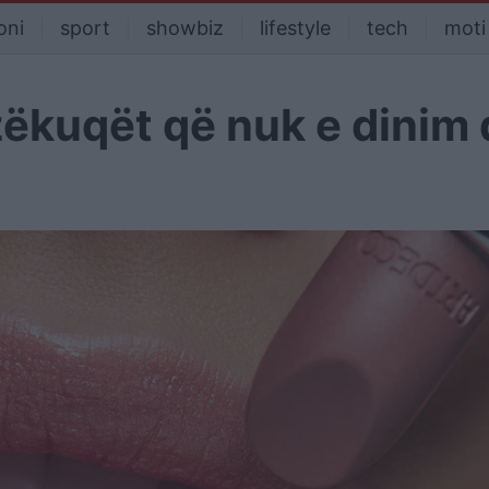
oni
sport
showbiz
lifestyle
tech
moti
zëkuqët që nuk e dinim 