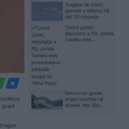
Tragjike në Vlorë,
gjendet e mbytur në
det 29-vjeçarja
“Lironi çunat,
deputetja e PD, Jorida
Tabaku mes
protestuesve përballë
burgut te “Mine Peza”
Norovirusi godet
 buzëkuq
anijen turistike në
Alaskë, mbi 100
 gratë
udhëtarë paraqesin
simptoma
e tregon