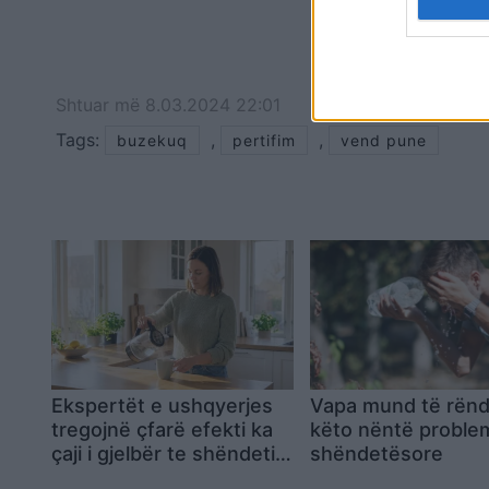
Shtuar
më
8.03.2024 22:01
Tags:
,
,
buzekuq
pertifim
vend pune
Ekspertët e ushqyerjes
Vapa mund të rënd
tregojnë çfarë efekti ka
këto nëntë proble
çaji i gjelbër te shëndeti i
shëndetësore
mëlçisë