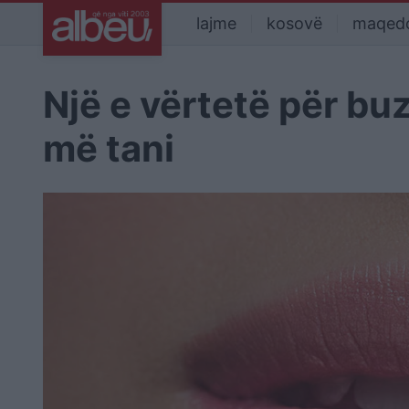
lajme
kosovë
maqed
Një e vërtetë për bu
më tani