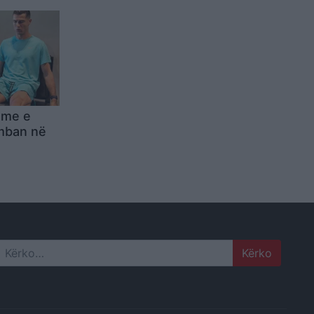
hme e
mban në
me
Search