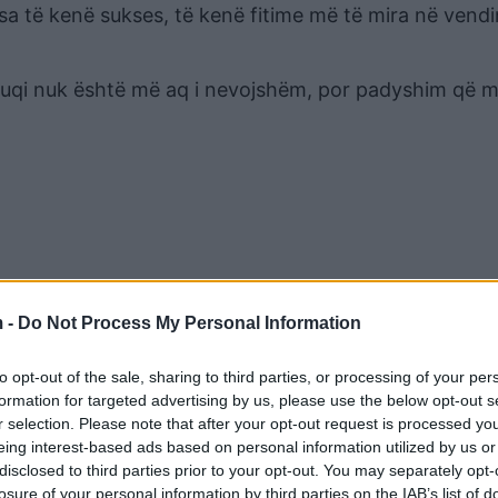
a të kenë sukses, të kenë fitime më të mira në vendi
zëkuqi nuk është më aq i nevojshëm, por padyshim që 
 -
Do Not Process My Personal Information
to opt-out of the sale, sharing to third parties, or processing of your per
formation for targeted advertising by us, please use the below opt-out s
r selection. Please note that after your opt-out request is processed y
eing interest-based ads based on personal information utilized by us or
disclosed to third parties prior to your opt-out. You may separately opt-
losure of your personal information by third parties on the IAB’s list of