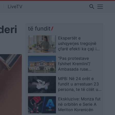
search
LiveTV
deri
të fundit
Ekspertët e
ushqyerjes tregojnë
çfarë efekti ka çaji i
gjelbër te shëndeti i
“Pas protestave
mëlçisë
fshihet Kremlini”/
Ambasada ruse
reagon pas deklaratës
MPB: Në 24 orët e
së Ballës: Na habitën!
fundit u arrestuan 23
Qeveria të ketë kujdes
persona, te të cilët u
me deklaratat, po
zbuluan substanca
kërkojnë armiq aty ku
Ekskluzive: Monza fut
narkotike
nuk ka
në orbitën e Serie A
Meriton Korenicën