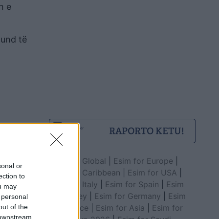
n e
mund të
Esim for Global
|
Esim for Europe
|
sonal or
Esim for Caribbean
|
Esim for USA
|
ection to
Esim for Italy
|
Esim for Spain
|
Esim
ou may
for Turkey
|
Esim for Germany
|
Esim
 personal
for Greece
|
Esim for Asia
|
Esim for
out of the
 downstream