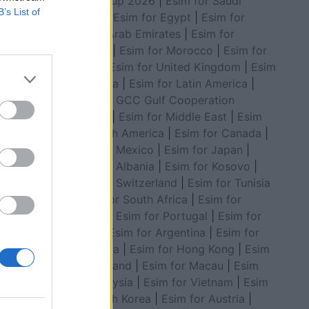
World Cup 2026
|
Esim for Saudi
etë nëna
B’s List of
Arabia
|
Esim for Egypt
|
Esim for
United Arab Emirates
|
Esim for
vizive
Balkans
|
Esim for Morocco
|
Esim for
 shfaqet
China
|
Esim for United Kingdom
|
Esim
 sidomos
thmonë të
for Africa
|
Esim for Latin America
|
se ndodh,
Esim for GCC Gulf Cooperation
lyejë
Council
|
Esim for Middle East
|
Esim
for South America
|
Esim for Canada
|
Esim for Mexico
|
Esim for Japan
|
Esim for Albania
|
Esim for Kosovo
|
Esim for Switzerland
|
Esim for Tunisia
|
Esim for South Africa
|
Esim for
Algeria
|
Esim for Portugal
|
Esim for
Brazil
|
Esim for Argentina
|
Esim for
Colombia
|
Esim for Hong Kong
|
Esim
for Thailand
|
Esim for Macau
|
Esim
for Malaysia
|
Esim for Vietnam
|
Esim
for South Korea
|
Esim for Austria
|