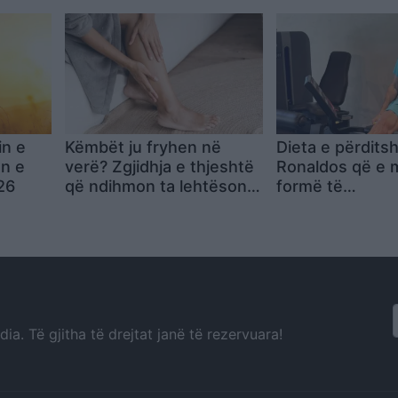
in e
Këmbët ju fryhen në
Dieta e përdits
ën e
verë? Zgjidhja e thjeshtë
Ronaldos që e 
26
që ndihmon ta lehtësoni
formë të
këtë problem
jashtëzakonsh
a. Të gjitha të drejtat janë të rezervuara!