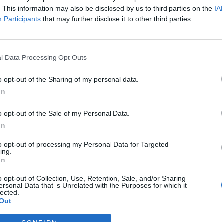
: Edhe kur ndërroi jetë nëna
. This information may also be disclosed by us to third parties on the
Iris Luarasi: Edhe kur më ndërroi j
IA
sur buzëkuq
vendosa buzëkuq (VIDEO)
Participants
that may further disclose it to other third parties.
qiptare, Iris Luarasi kujdeset
Iris Luarasi në çdo dalje të saj tele
ër pamjen e jashtme, duke i
apo edhe në auditorët e shkollës,
sinë më të madhe buzëve. Irisi
me pamjen e kuruar në detaj dhe
l Data Processing Opt Outs
e nuk e lë jashtë paraqitjes
buzët e kuqe. Ajo kujdeset që gji
ëhet fjalë për ceremonitë
mos harrojë të lyejë buzët dhe në
e kur nëna e saj ka ndërruar
përpiqet që të gjejë mundësinë t’i 
o opt-out of the Sharing of my personal data.
gia i ka lyer buzët në një
diku jashtë. Ditën e…
In
o opt-out of the Sale of my Personal Data.
In
to opt-out of processing my Personal Data for Targeted
ing.
In
o opt-out of Collection, Use, Retention, Sale, and/or Sharing
ersonal Data that Is Unrelated with the Purposes for which it
lected.
Out