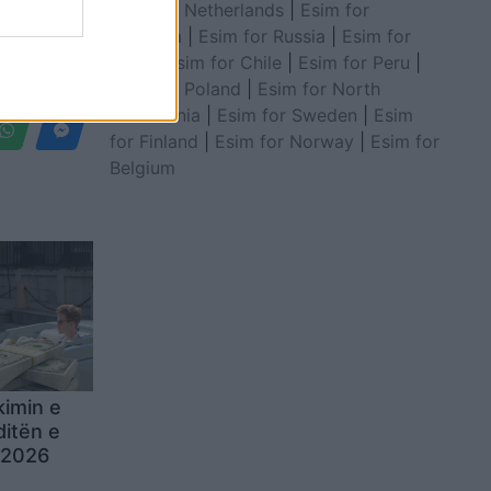
Esim for Netherlands
|
Esim for
Australia
|
Esim for Russia
|
Esim for
India
|
Esim for Chile
|
Esim for Peru
|
Esim for Poland
|
Esim for North
Macedonia
|
Esim for Sweden
|
Esim
for Finland
|
Esim for Norway
|
Esim for
Belgium
kimin e
ditën e
 2026