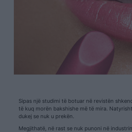
Sipas një studimi të botuar në revistën shk
të kuq morën bakshishe më të mira. Natyrisht,
dukej se nuk u prekën.
Megjithatë, në rast se nuk punoni në industrinë