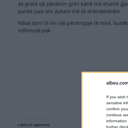
se gratë që përdorin grim kanë më shumë gjas
punës pasi ato dukeni më të shëndetshëm.
Nëse doni të lini një përshtypje të mirë, bu
ndihmojë pak.
albeu.com
If you wish 
sensitive in
confirm you
continue se
information 
Lajme të ngjashme:
further disc