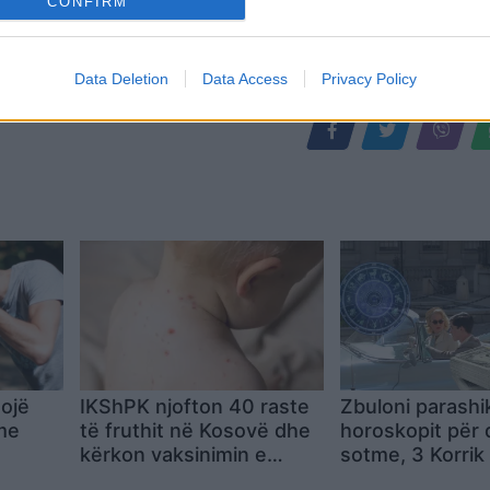
CONFIRM
Data Deletion
Data Access
Privacy Policy
ojë
IKShPK njofton 40 raste
Zbuloni parashi
me
të fruthit në Kosovë dhe
horoskopit për 
kërkon vaksinimin e
sotme, 3 Korrik
fëmijëve