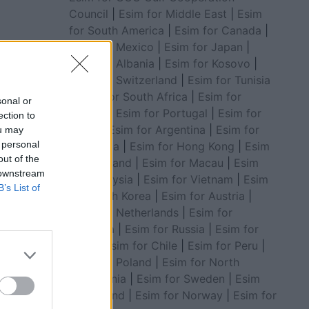
Council
|
Esim for Middle East
|
Esim
for South America
|
Esim for Canada
|
Esim for Mexico
|
Esim for Japan
|
Esim for Albania
|
Esim for Kosovo
|
Esim for Switzerland
|
Esim for Tunisia
 pastaj
|
Esim for South Africa
|
Esim for
a raste,
sonal or
Algeria
|
Esim for Portugal
|
Esim for
ection to
Brazil
|
Esim for Argentina
|
Esim for
ou may
 personal
Colombia
|
Esim for Hong Kong
|
Esim
out of the
for Thailand
|
Esim for Macau
|
Esim
 downstream
for Malaysia
|
Esim for Vietnam
|
Esim
B’s List of
for South Korea
|
Esim for Austria
|
Esim for Netherlands
|
Esim for
Australia
|
Esim for Russia
|
Esim for
India
|
Esim for Chile
|
Esim for Peru
|
Esim for Poland
|
Esim for North
Macedonia
|
Esim for Sweden
|
Esim
for Finland
|
Esim for Norway
|
Esim for