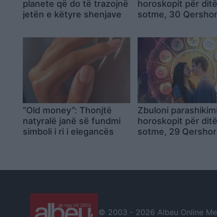
planete që do të trazojnë
horoskopit për dit
jetën e këtyre shenjave
sotme, 30 Qersho
“Old money”: Thonjtë
Zbuloni parashikim
natyralë janë së fundmi
horoskopit për dit
simboli i ri i elegancës
sotme, 29 Qersho
© 2003 -
2026 Albeu Online Medi