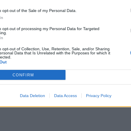
o opt-out of the Sale of my Personal Data.
In
to opt-out of processing my Personal Data for Targeted
ing.
In
o opt-out of Collection, Use, Retention, Sale, and/or Sharing
ersonal Data that Is Unrelated with the Purposes for which it
lected.
Out
hëm konsumi i pijeve energjike,
Mjeku: Mos pini kafe me raki që n
CONFIRM
eve alkoolike në vend
mëngjes, mësoni të pini ujë
Data Deletion
Data Access
Privacy Policy