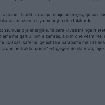
sti më i fundit ishte një fëmijë pesë vjeç, që pasi ki
obleme serioze me frymëmarrjen dhe takikardi.
konsumuar pije energjike, të para kryesisht nga rrjete
obleme me qarkullimin e zemrës, ankth dhe vështirësi 
 në 500 sasi kafeinë, që është e barabartë me 18 kan
çi dhe në traktin urinar” -shpjegon Sonila Brati, mje