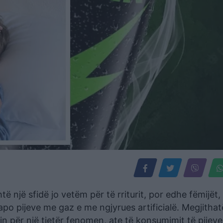
jë sfidë jo vetëm për të rriturit, por edhe fëmijët, t
apo pijeve me gaz e me ngjyrues artificialë. Megjithat
n për një tjetër fenomen, ate të konsumimit të pijeve