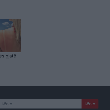
ës gjatë
undër
ielli?
Search