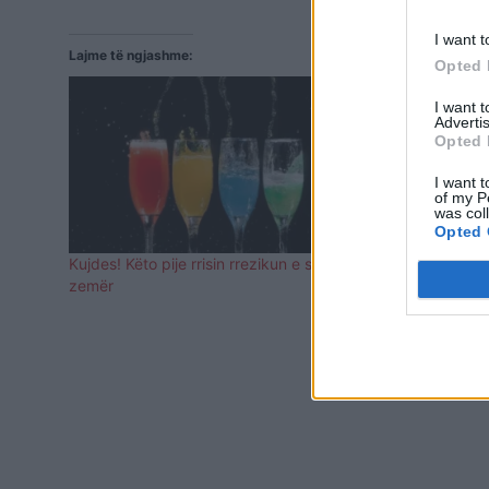
I want t
Lajme të ngjashme:
Opted 
I want 
Advertis
Opted 
I want t
of my P
was col
Opted 
Kujdes! Këto pije rrisin rrezikun e sulmit në
Rritet ndjes
zemër
kafesë e pij