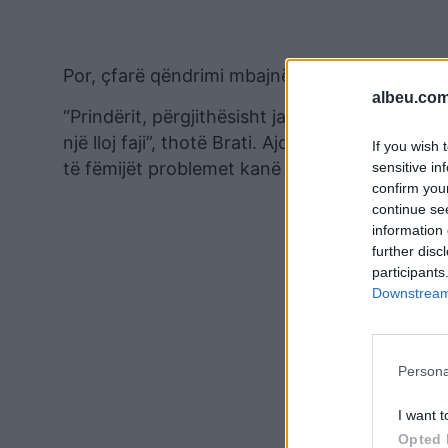
Por, çfarë qëndrimi mbajnë prindërit në këto 
albeu.com
“Prindërit, përgjithësisht janë ata vetë ua ble
një lloj faji”, thotë Brati. Ajo tregon se raste
If you wish 
të fëmijët problemet kanë zgjatur deri në dy j
sensitive in
confirm you
continue se
information 
further disc
participants
Downstream 
Persona
I want t
Opted 