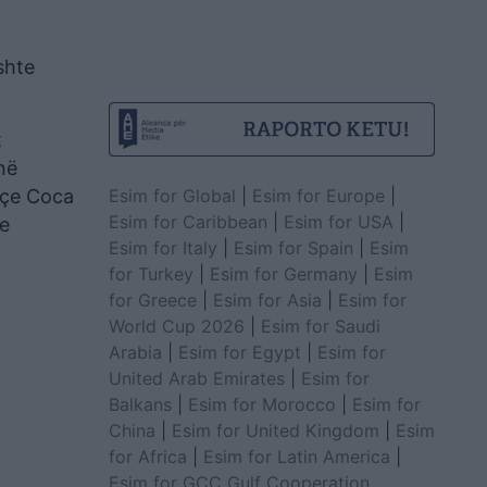
shte
t
në
Esim for Global
|
Esim for Europe
|
açe Coca
Esim for Caribbean
|
Esim for USA
|
ke
Esim for Italy
|
Esim for Spain
|
Esim
for Turkey
|
Esim for Germany
|
Esim
for Greece
|
Esim for Asia
|
Esim for
World Cup 2026
|
Esim for Saudi
Arabia
|
Esim for Egypt
|
Esim for
United Arab Emirates
|
Esim for
Balkans
|
Esim for Morocco
|
Esim for
China
|
Esim for United Kingdom
|
Esim
for Africa
|
Esim for Latin America
|
Esim for GCC Gulf Cooperation