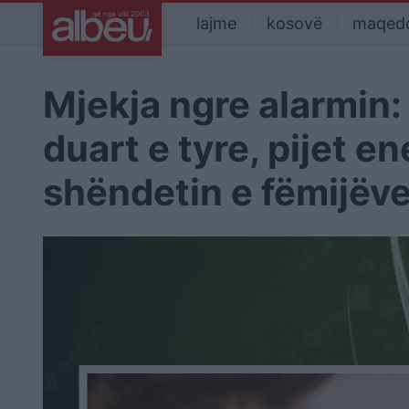
lajme
kosovë
maqed
Mjekja ngre alarmin:
duart e tyre, pijet e
shëndetin e fëmijëv