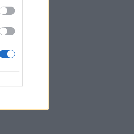
Belgium
ë