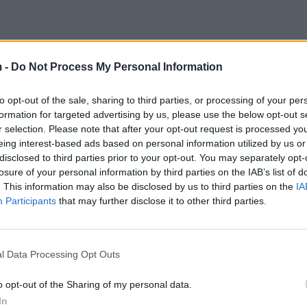
raste?
 -
Do Not Process My Personal Information
jnë, pa e ditur që e dëmtojnë fëmijën. Prindërit ndjejnë
 të shtuara kanë qenë gjatë sezonit veror, ndërsa në dis
to opt-out of the sale, sharing to third parties, or processing of your per
avë.
formation for targeted advertising by us, please use the below opt-out s
r selection. Please note that after your opt-out request is processed y
eing interest-based ads based on personal information utilized by us or
disclosed to third parties prior to your opt-out. You may separately opt-
losure of your personal information by third parties on the IAB’s list of
. This information may also be disclosed by us to third parties on the
IA
Participants
that may further disclose it to other third parties.
l Data Processing Opt Outs
o opt-out of the Sharing of my personal data.
In