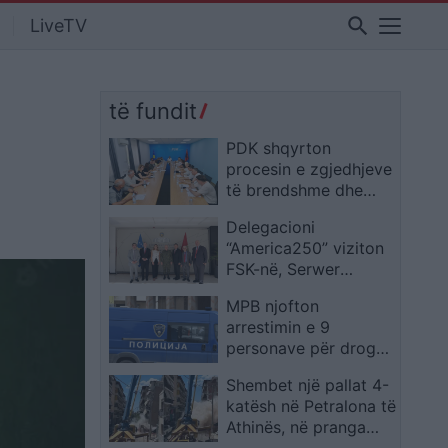
search
LiveTV
të fundit
PDK shqyrton
procesin e zgjedhjeve
të brendshme dhe
situatën aktuale
Delegacioni
politike
“America250” viziton
FSK-në, Serwer
vlerëson rolin e saj në
MPB njofton
misionet
arrestimin e 9
ndërkombëtare
personave për drogë
në vend, lëndë të
Shembet një pallat 4-
ndaluara zbulohen
katësh në Petralona të
edhe në Burgun e
Athinës, në pranga
Idrizovës
pronari dhe