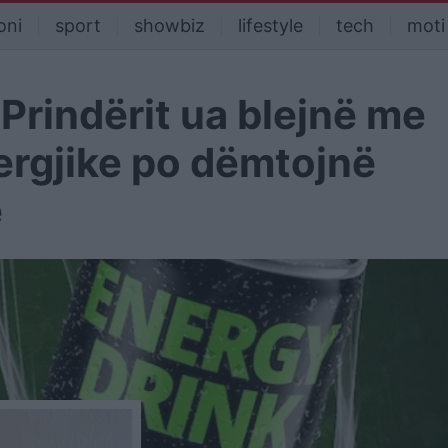
oni
sport
showbiz
lifestyle
tech
moti
 Prindërit ua blejnë me
nergjike po dëmtojnë
e