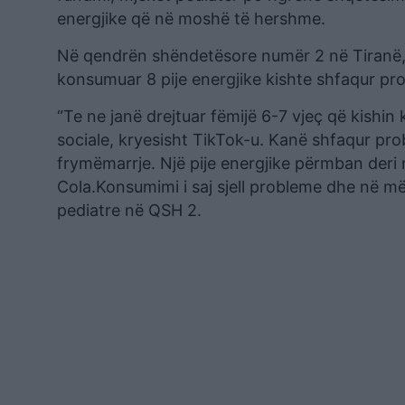
energjike që në moshë të hershme.
Në qendrën shëndetësore numër 2 në Tiranë, ra
konsumuar 8 pije energjike kishte shfaqur pr
“Te ne janë drejtuar fëmijë 6-7 vjeç që kishin 
sociale, kryesisht TikTok-u. Kanë shfaqur pr
frymëmarrje. Një pije energjike përmban deri
Cola.Konsumimi i saj sjell probleme dhe në mël
pediatre në QSH 2.