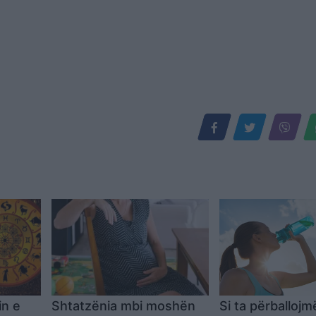
in e
Shtatzënia mbi moshën
Si ta përballoj