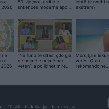
ën e
50-vjeçare, arritje e
lehtë të nxehtin
r 2026
shkencës moderne apo
ekstrem?
sfidë për organizmin e
gruas?
in e
“Në fund të ditës, çdo gjë
Mbrojtja e lëkur
ën e
që bëjmë e bëjmë për
verës: Çfarë
r 2026
veten”, a po lidhet mirësia
rekomandojnë
gjithnjë e më shumë me
dermatologët k
interesin? (VIDEO)
dëmtimeve nga d
a. Të gjitha të drejtat janë të rezervuara!