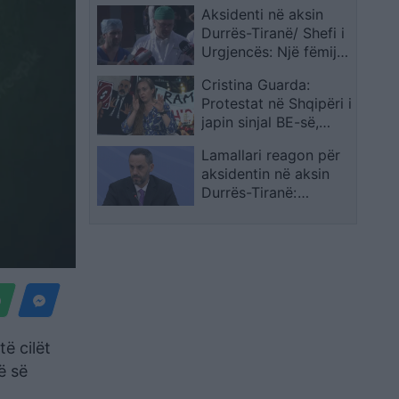
Aksidenti në aksin
kontraktorët pas
Durrës-Tiranë/ Shefi i
dyshimeve për
Urgjencës: Një fëmijë
punimet pranë
është në gjendje të
godinës
Cristina Guarda:
rëndë ndërsa 5 të
Protestat në Shqipëri i
tjerë janë në operim
japin sinjal BE-së,
situata nuk mund të
Lamallari reagon për
lexohet vetëm nga
aksidentin në aksin
raportet
Durrës-Tiranë:
Ngushëllime familjes
Hasimi, shërim të
shpejtë të plagosurve
ë cilët
ë së