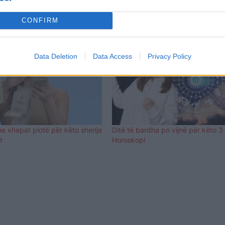
CONFIRM
Data Deletion
Data Access
Privacy Policy
me xhepat plotë për këto shenja
Ditë të bardha po vijnë për këto 3
t
Horoskopi