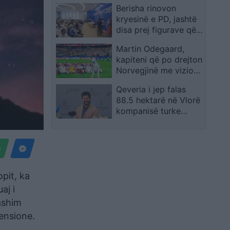
Berisha rinovon
që marrin përgjegjësi
kryesinë e PD, jashtë
disa prej figurave që e
mbështetën në
Martin Odegaard,
Rithemelim
kapiteni që po drejton
Norvegjinë me vizion
në Kupën e Botës
Qeveria i jep falas
88.5 hektarë në Vlorë
kompanisë turke
RAMS Albania
opit, ka
aj i
ashim
ensione.