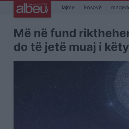
lajme
kosovë
maqed
Më në fund rikthehen
do të jetë muaj i kët