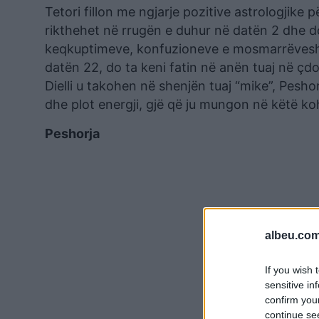
Tetori fillon me ngjarje pozitive astrologjike 
rikthehet në rrugën e duhur në datën 2 dhe do
keqkuptimeve, konfuzioneve e mosmarrëveshje
datën 22, do ta keni fatin në anën tuaj në çdo 
Dielli u takohen në shenjën tuaj “mike”, Pesho
dhe plot energji, gjë që ju mungon në këtë ko
Peshorja
albeu.com
If you wish 
sensitive in
confirm you
continue se