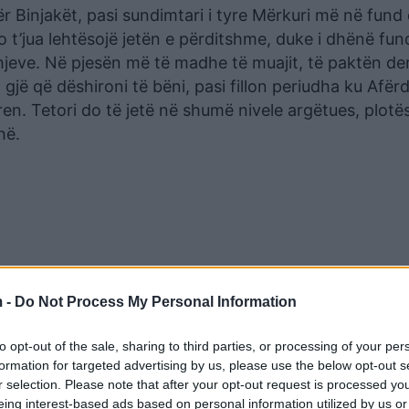
për Binjakët, pasi sundimtari i tyre Mërkuri më në fund
 t’jua lehtësojë jetën e përditshme, duke i dhënë fun
ve. Në pjesën më të madhe të muajit, të paktën der
gjë që dëshironi të bëni, pasi fillon periudha ku Afër
ren. Tetori do të jetë në shumë nivele argëtues, plotë
hë.
 -
Do Not Process My Personal Information
to opt-out of the sale, sharing to third parties, or processing of your per
formation for targeted advertising by us, please use the below opt-out s
r selection. Please note that after your opt-out request is processed y
eing interest-based ads based on personal information utilized by us or