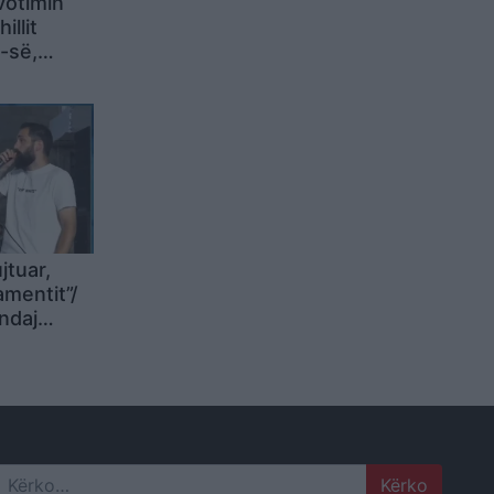
votimin
illit
-së,
jnë me
ët e
jtuar,
amentit”/
ndaj
uk
shte, por
ujdes të
çen!