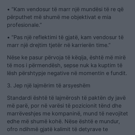
• “Kam vendosur të marr një mundësi të re që
përputhet më shumë me objektivat e mia
profesionale.”
• “Pas një reflektimi të gjatë, kam vendosur të
marr një drejtim tjetër në karrierën time.”
Nëse ke pasur përvoja të këqija, është më mirë
të mos i përmendësh, sepse nuk ka kuptim të
lësh përshtypje negative në momentin e fundit.
3. Jep një lajmërim të arsyeshëm
Standardi është të lajmërosh të paktën dy javë
më parë, por në varësi të pozicionit tënd dhe
marrëveshjes me kompaninë, mund të nevojitet
edhe më shumë kohë. Nëse është e mundur,
ofro ndihmë gjatë kalimit të detyrave te