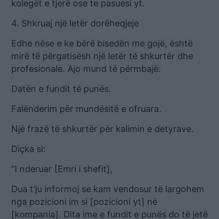
kolegët e tjerë ose te pasuesi yt.
4. Shkruaj një letër dorëheqjeje
Edhe nëse e ke bërë bisedën me gojë, është
mirë të përgatisësh një letër të shkurtër dhe
profesionale. Ajo mund të përmbajë:
Datën e fundit të punës.
Falënderim për mundësitë e ofruara.
Një frazë të shkurtër për kalimin e detyrave.
Diçka si:
“I nderuar [Emri i shefit],
Dua t’ju informoj se kam vendosur të largohem
nga pozicioni im si [pozicioni yt] në
[kompania]. Dita ime e fundit e punës do të jetë