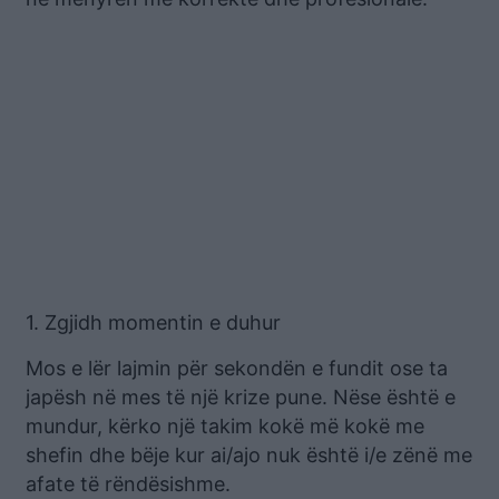
1. Zgjidh momentin e duhur
Mos e lër lajmin për sekondën e fundit ose ta
japësh në mes të një krize pune. Nëse është e
mundur, kërko një takim kokë më kokë me
shefin dhe bëje kur ai/ajo nuk është i/e zënë me
afate të rëndësishme.