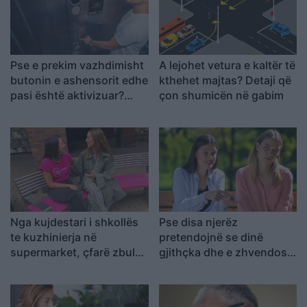
Pse e prekim vazhdimisht
A lejohet vetura e kaltër të
butonin e ashensorit edhe
kthehet majtas? Detaji që
pasi është aktivizuar?
çon shumicën në gabim
Shpjegimi që jep
psikologjia
Nga kujdestari i shkollës
Pse disa njerëz
te kuzhinierja në
pretendojnë se dinë
supermarket, çfarë zbuloi
gjithçka dhe e zhvendosin
pas shtatë bisedash me të
çdo bisedë te vetja?
panjohur