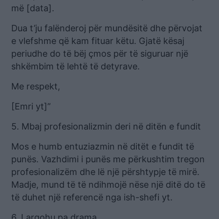
më [data].
Dua t’ju falënderoj për mundësitë dhe përvojat
e vlefshme që kam fituar këtu. Gjatë kësaj
periudhe do të bëj çmos për të siguruar një
shkëmbim të lehtë të detyrave.
Me respekt,
[Emri yt]”
5. Mbaj profesionalizmin deri në ditën e fundit
Mos e humb entuziazmin në ditët e fundit të
punës. Vazhdimi i punës me përkushtim tregon
profesionalizëm dhe lë një përshtypje të mirë.
Madje, mund të të ndihmojë nëse një ditë do të
të duhet një referencë nga ish-shefi yt.
6. Largohu pa drama