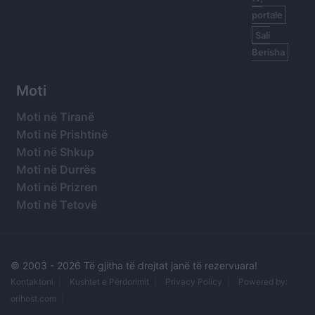
portale
Sali
Berisha
Moti
Moti në Tiranë
Moti në Prishtinë
Moti në Shkup
Moti në Durrës
Moti në Prizren
Moti në Tetovë
© 2003 -
2026 Të gjitha të drejtat janë të rezervuara!
Kontaktoni
Kushtet e Përdorimit
Privacy Policy
Powered by:
orihost.com