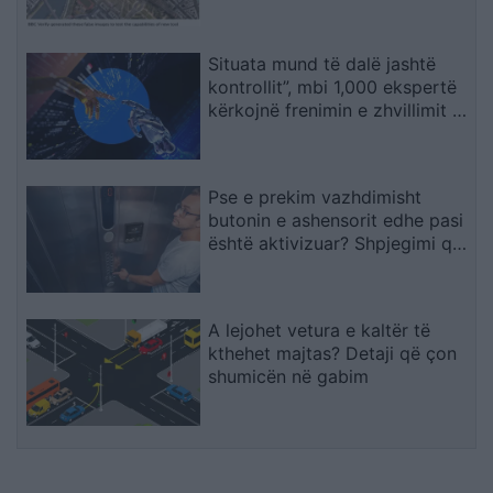
dezinformimit
Situata mund të dalë jashtë
kontrollit”, mbi 1,000 ekspertë
kërkojnë frenimin e zhvillimit të
IA-së
Pse e prekim vazhdimisht
butonin e ashensorit edhe pasi
është aktivizuar? Shpjegimi që
jep psikologjia
A lejohet vetura e kaltër të
kthehet majtas? Detaji që çon
shumicën në gabim