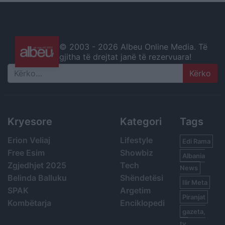
© 2003 -
2026 Albeu Online Media. Të
gjitha të drejtat janë të rezervuara!
Search
Kryesore
Kategori
Tags
Erion Veliaj
Lifestyle
Edi Rama
Free Esim
Showbiz
Albania
Zgjedhjet 2025
Tech
News
Belinda Balluku
Shëndetësi
Ilir Meta
SPAK
Argetim
Piranjat
Kombëtarja
Enciklopedi
gazeta,
tv,