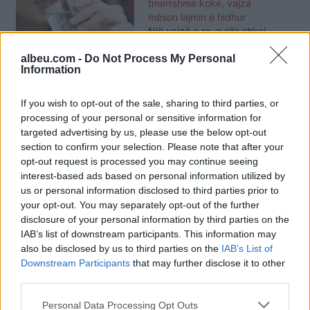
tmerrshme koke, vajza
mëson lajmin e hidhur
Një vajzë e re, e cila shkoi
për vizitë tek mjeku pasi
A duhet të pini ujë gjatë
albeu.com -
Do Not Process My Personal
vuante nga dhimbje të
Information
ngrënies?!
tmerrshme koke, zbuloi
se në të vërtetë kishte një
tumor masiv. 26 – vjeçarja
If you wish to opt-out of the sale, sharing to third parties, or
Rebecca Lloyd nga Uellsi
processing of your personal or sensitive information for
shkoi në punë për herë të
targeted advertising by us, please use the below opt-out
fundit më 16 Shkurt dhe
section to confirm your selection. Please note that after your
që prej asaj kohe ajo…
opt-out request is processed you may continue seeing
interest-based ads based on personal information utilized by
E frikshme! Ja çfarë
us or personal information disclosed to third parties prior to
ndodh me trupin nëse nuk
your opt-out. You may separately opt-out of the further
konsumojmë shumë ujë
disclosure of your personal information by third parties on the
gjatë ditës
IAB’s list of downstream participants. This information may
also be disclosed by us to third parties on the
IAB’s List of
Downstream Participants
that may further disclose it to other
third parties.
Personal Data Processing Opt Outs