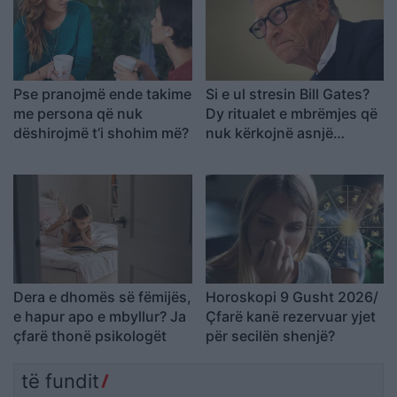
Pse pranojmë ende takime
Si e ul stresin Bill Gates?
me persona që nuk
Dy ritualet e mbrëmjes që
dëshirojmë t’i shohim më?
nuk kërkojnë asnjë
shpenzim
Dera e dhomës së fëmijës,
Horoskopi 9 Gusht 2026/
e hapur apo e mbyllur? Ja
Çfarë kanë rezervuar yjet
çfarë thonë psikologët
për secilën shenjë?
të fundit