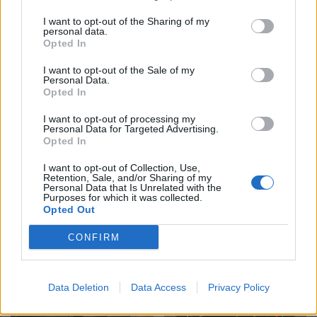
I want to opt-out of the Sharing of my
personal data.
Opted In
I want to opt-out of the Sale of my
Personal Data.
Opted In
I want to opt-out of processing my
Personal Data for Targeted Advertising.
Opted In
Shtuar
më
23.03.2025 21:13
I want to opt-out of Collection, Use,
Tags:
,
Retention, Sale, and/or Sharing of my
puna
shefi
Personal Data that Is Unrelated with the
Purposes for which it was collected.
Opted Out
CONFIRM
Data Deletion
Data Access
Privacy Policy