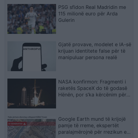
PSG sfidon Real Madridin me
115 milionë euro për Arda
Gulerin
Gjatë provave, modelet e IA-së
krijuan identitete false për të
manipuluar persona realë
NASA konfirmon: Fragmenti i
raketës SpaceX do të godasë
Hënën, por s’ka kërcënim për
Tokën
Google Earth mund të krijojë
pamje të rreme, ekspertët
paralajmërojnë për rrezikun e