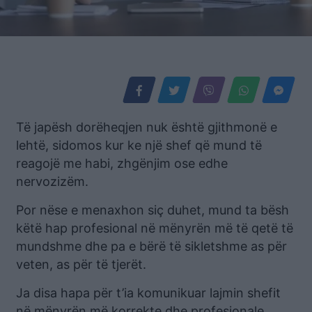
Të japësh dorëheqjen nuk është gjithmonë e
lehtë, sidomos kur ke një shef që mund të
reagojë me habi, zhgënjim ose edhe
nervozizëm.
Por nëse e menaxhon siç duhet, mund ta bësh
këtë hap profesional në mënyrën më të qetë të
mundshme dhe pa e bërë të sikletshme as për
veten, as për të tjerët.
Ja disa hapa për t’ia komunikuar lajmin shefit
në mënyrën më korrekte dhe profesionale.