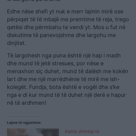
Edhe nëse shefi yt nuk e merr lajmin mirë ose
përpiqet të të mbajë me premtime të reja, trego
qetësi dhe përmbahu te vendi yt. Mos u fut në
diskutime të panevojshme dhe largohu me
dinjitet.
Të largohesh nga puna është një hap i madh
dhe mund të jetë stresues, por nëse e
menaxhon siç duhet, mund të dalësh me kokën
lart dhe me një marrëdhënie të mirë me ish-
kolegët. Fundja, bota është e vogël dhe s’ke
nga e di kur mund të të duhet një derë e hapur
në të ardhmen!
Lajme të ngjashme:
Kishte dhimbje të