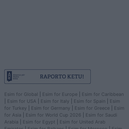
Esim for Global
|
Esim for Europe
|
Esim for Caribbean
|
Esim for USA
|
Esim for Italy
|
Esim for Spain
|
Esim
for Turkey
|
Esim for Germany
|
Esim for Greece
|
Esim
for Asia
|
Esim for World Cup 2026
|
Esim for Saudi
Arabia
|
Esim for Egypt
|
Esim for United Arab
Emirates
|
Esim for Balkans
|
Esim for Morocco
|
Esim