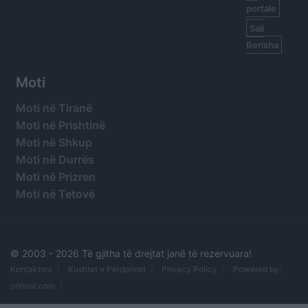
portale
Sali
Berisha
Moti
Moti në Tiranë
Moti në Prishtinë
Moti në Shkup
Moti në Durrës
Moti në Prizren
Moti në Tetovë
© 2003 -
2026 Të gjitha të drejtat janë të rezervuara!
Kontaktoni
Kushtet e Përdorimit
Privacy Policy
Powered by:
orihost.com