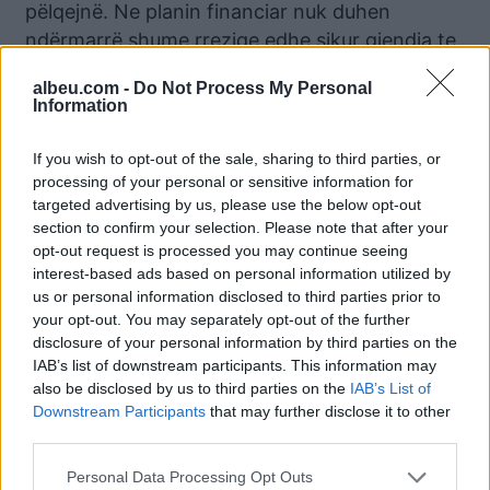
pëlqejnë. Ne planin financiar nuk duhen
ndërmarrë shume rreziqe edhe sikur gjendja te
jete e qëndrueshme. Kujdes!
albeu.com -
Do Not Process My Personal
Information
Peshqit
Dite e qete dhe pa asgjë te re kjo e sotmja për
If you wish to opt-out of the sale, sharing to third parties, or
processing of your personal or sensitive information for
ata qe janë ne një lidhje. Beni atë qe do ju duket
targeted advertising by us, please use the below opt-out
e arsyeshme dhe merrini gjerat si t’iu vijnë.
section to confirm your selection. Please note that after your
Beqaret duhet te reflektojnë gjere e gjate sot
opt-out request is processed you may continue seeing
perse ndodhen me atë status dhe me pas te
interest-based ads based on personal information utilized by
us or personal information disclosed to third parties prior to
vendosin çfarë te bëjnë. Ne planin financiar
your opt-out. You may separately opt-out of the further
nuk do jeni aspak realiste dhe ka rrezik te
disclosure of your personal information by third parties on the
kryeni shpenzime te pamenduara qe do ua
IAB’s list of downstream participants. This information may
tronditin buxhetin.
also be disclosed by us to third parties on the
IAB’s List of
Downstream Participants
that may further disclose it to other
third parties.
Lajme të ngjashme:
Personal Data Processing Opt Outs