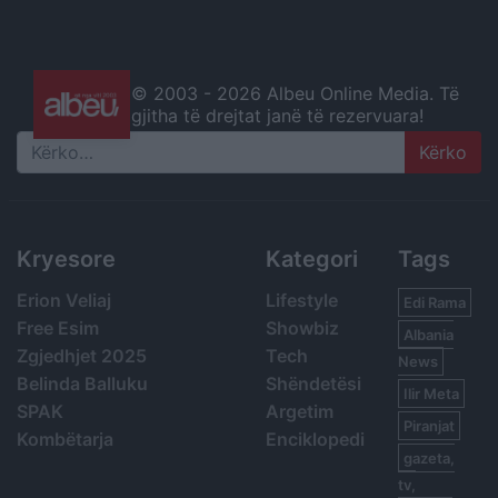
© 2003 -
2026 Albeu Online Media. Të
gjitha të drejtat janë të rezervuara!
Search
Kryesore
Kategori
Tags
Erion Veliaj
Lifestyle
Edi Rama
Free Esim
Showbiz
Albania
Zgjedhjet 2025
Tech
News
Belinda Balluku
Shëndetësi
Ilir Meta
SPAK
Argetim
Piranjat
Kombëtarja
Enciklopedi
gazeta,
tv,