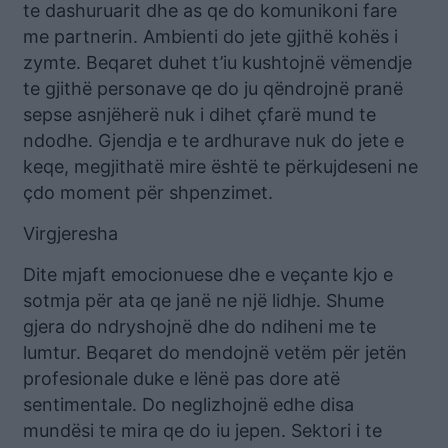
te dashuruarit dhe as qe do komunikoni fare
me partnerin. Ambienti do jete gjithë kohës i
zymte. Beqaret duhet t’iu kushtojnë vëmendje
te gjithë personave qe do ju qëndrojnë pranë
sepse asnjëherë nuk i dihet çfarë mund te
ndodhe. Gjendja e te ardhurave nuk do jete e
keqe, megjithatë mire është te përkujdeseni ne
çdo moment për shpenzimet.
Virgjeresha
Dite mjaft emocionuese dhe e veçante kjo e
sotmja për ata qe janë ne një lidhje. Shume
gjera do ndryshojnë dhe do ndiheni me te
lumtur. Beqaret do mendojnë vetëm për jetën
profesionale duke e lënë pas dore atë
sentimentale. Do neglizhojnë edhe disa
mundësi te mira qe do iu jepen. Sektori i te