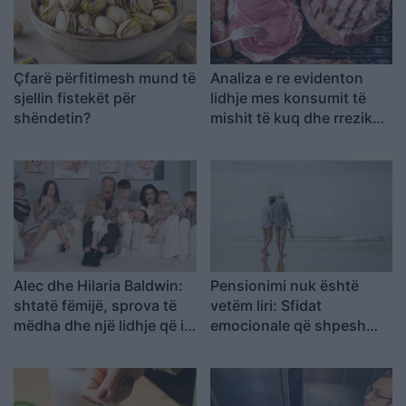
Çfarë përfitimesh mund të
Analiza e re evidenton
sjellin fistekët për
lidhje mes konsumit të
shëndetin?
mishit të kuq dhe rrezikut
për kancer pankreatik
Alec dhe Hilaria Baldwin:
Pensionimi nuk është
shtatë fëmijë, sprova të
vetëm liri: Sfidat
mëdha dhe një lidhje që i
emocionale që shpesh
mbajti të bashkuar
mbeten në heshtje