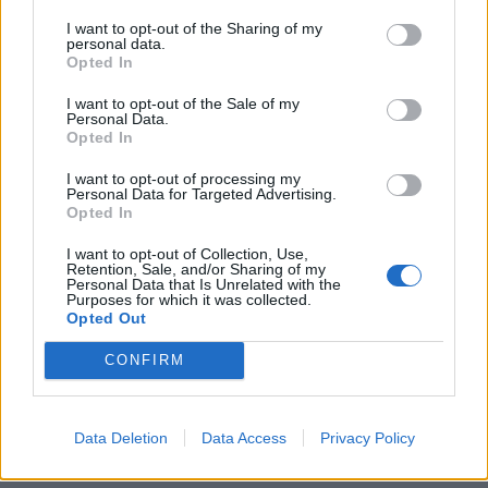
I want to opt-out of the Sharing of my
personal data.
Opted In
I want to opt-out of the Sale of my
“Financat duan kujdes …”,
Horoskopi 28 Korrik 2026,
Personal Data.
Horoskopi i ditës së diel,
çfarë kanë rezervuar yjet
Opted In
30 prill 2023
për ju sot
I want to opt-out of processing my
Personal Data for Targeted Advertising.
Opted In
I want to opt-out of Collection, Use,
Retention, Sale, and/or Sharing of my
Personal Data that Is Unrelated with the
Horoskopi për ditën e
Purposes for which it was collected.
sotme, ja çfarë
Opted Out
parashikojnë yjet
CONFIRM
Data Deletion
Data Access
Privacy Policy