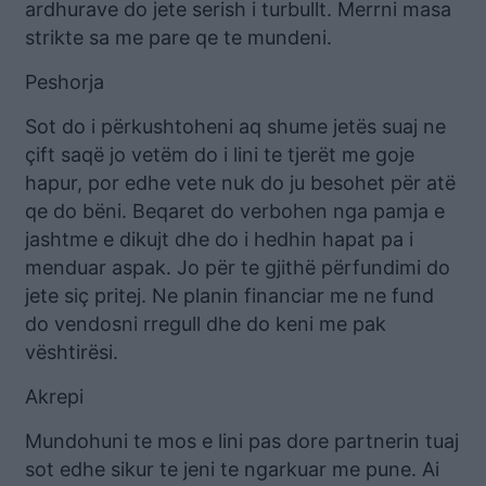
ardhurave do jete serish i turbullt. Merrni masa
strikte sa me pare qe te mundeni.
Peshorja
Sot do i përkushtoheni aq shume jetës suaj ne
çift saqë jo vetëm do i lini te tjerët me goje
hapur, por edhe vete nuk do ju besohet për atë
qe do bëni. Beqaret do verbohen nga pamja e
jashtme e dikujt dhe do i hedhin hapat pa i
menduar aspak. Jo për te gjithë përfundimi do
jete siç pritej. Ne planin financiar me ne fund
do vendosni rregull dhe do keni me pak
vështirësi.
Akrepi
Mundohuni te mos e lini pas dore partnerin tuaj
sot edhe sikur te jeni te ngarkuar me pune. Ai