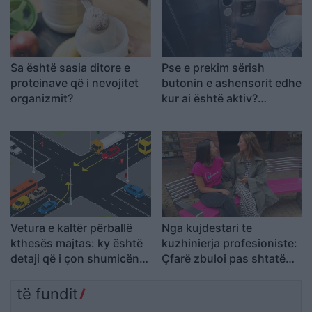
Sa është sasia ditore e
Pse e prekim sërish
proteinave që i nevojitet
butonin e ashensorit edhe
organizmit?
kur ai është aktiv?
Shpjegimi psikologjik pas
këtij veprimi
Vetura e kaltër përballë
Nga kujdestari te
kthesës majtas: ky është
kuzhinierja profesioniste:
detaji që i çon shumicën
Çfarë zbuloi pas shtatë
në përgjigje të gabuar
bisedash në shtatë ditë
të fundit