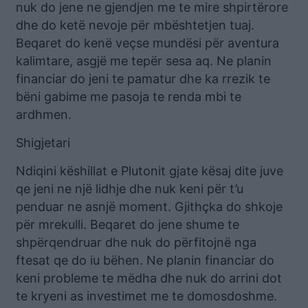
nuk do jene ne gjendjen me te mire shpirtërore
dhe do ketë nevoje për mbështetjen tuaj.
Beqaret do kenë veçse mundësi për aventura
kalimtare, asgjë me tepër sesa aq. Ne planin
financiar do jeni te pamatur dhe ka rrezik te
bëni gabime me pasoja te renda mbi te
ardhmen.
Shigjetari
Ndiqini këshillat e Plutonit gjate kësaj dite juve
qe jeni ne një lidhje dhe nuk keni për t’u
penduar ne asnjë moment. Gjithçka do shkoje
për mrekulli. Beqaret do jene shume te
shpërqendruar dhe nuk do përfitojnë nga
ftesat qe do iu bëhen. Ne planin financiar do
keni probleme te mëdha dhe nuk do arrini dot
te kryeni as investimet me te domosdoshme.