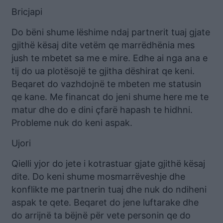
Bricjapi
Do bëni shume lëshime ndaj partnerit tuaj gjate
gjithë kësaj dite vetëm qe marrëdhënia mes
jush te mbetet sa me e mire. Edhe ai nga ana e
tij do ua plotësojë te gjitha dëshirat qe keni.
Beqaret do vazhdojnë te mbeten me statusin
qe kane. Me financat do jeni shume here me te
matur dhe do e dini çfarë hapash te hidhni.
Probleme nuk do keni aspak.
Ujori
Qielli yjor do jete i kotrastuar gjate gjithë kësaj
dite. Do keni shume mosmarrëveshje dhe
konflikte me partnerin tuaj dhe nuk do ndiheni
aspak te qete. Beqaret do jene luftarake dhe
do arrijnë ta bëjnë për vete personin qe do