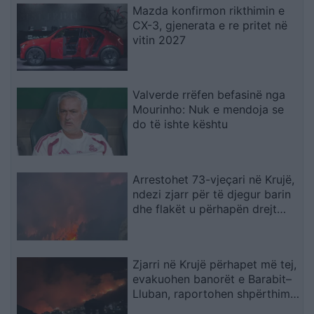
Mazda konfirmon rikthimin e
CX-3, gjenerata e re pritet në
vitin 2027
Valverde rrëfen befasinë nga
Mourinho: Nuk e mendoja se
do të ishte kështu
Arrestohet 73-vjeçari në Krujë,
ndezi zjarr për të djegur barin
dhe flakët u përhapën drejt
malit
Zjarri në Krujë përhapet më tej,
evakuohen banorët e Barabit–
Lluban, raportohen shpërthime
armatimesh