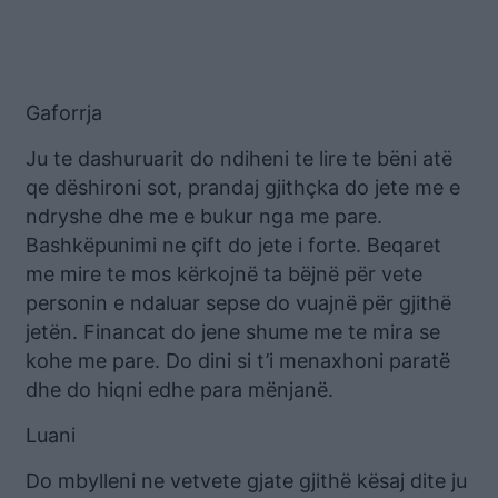
Gaforrja
Ju te dashuruarit do ndiheni te lire te bëni atë
qe dëshironi sot, prandaj gjithçka do jete me e
ndryshe dhe me e bukur nga me pare.
Bashkëpunimi ne çift do jete i forte. Beqaret
me mire te mos kërkojnë ta bëjnë për vete
personin e ndaluar sepse do vuajnë për gjithë
jetën. Financat do jene shume me te mira se
kohe me pare. Do dini si t’i menaxhoni paratë
dhe do hiqni edhe para mënjanë.
Luani
Do mbylleni ne vetvete gjate gjithë kësaj dite ju