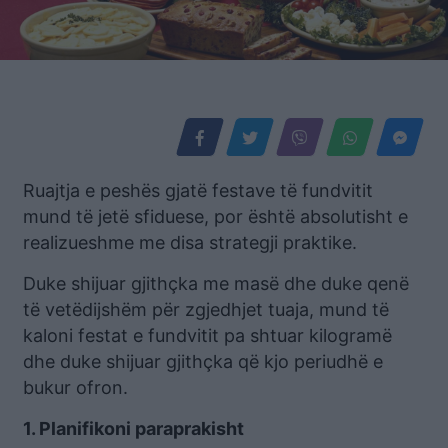
Ruajtja e peshës gjatë festave të fundvitit
mund të jetë sfiduese, por është absolutisht e
realizueshme me disa strategji praktike.
Duke shijuar gjithçka me masë dhe duke qenë
të vetëdijshëm për zgjedhjet tuaja, mund të
kaloni festat e fundvitit pa shtuar kilogramë
dhe duke shijuar gjithçka që kjo periudhë e
bukur ofron.
1. Planifikoni paraprakisht