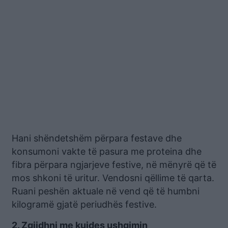
Hani shëndetshëm përpara festave dhe
konsumoni vakte të pasura me proteina dhe
fibra përpara ngjarjeve festive, në mënyrë që të
mos shkoni të uritur. Vendosni qëllime të qarta.
Ruani peshën aktuale në vend që të humbni
kilogramë gjatë periudhës festive.
2. Zgjidhni me kujdes ushqimin