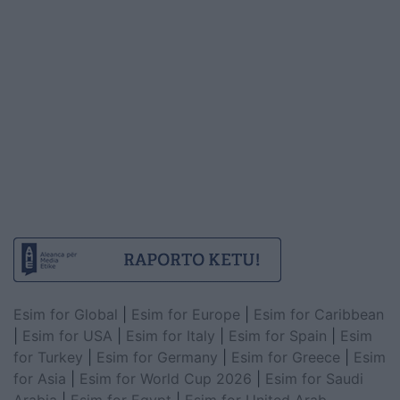
Esim for Global
|
Esim for Europe
|
Esim for Caribbean
|
Esim for USA
|
Esim for Italy
|
Esim for Spain
|
Esim
for Turkey
|
Esim for Germany
|
Esim for Greece
|
Esim
for Asia
|
Esim for World Cup 2026
|
Esim for Saudi
Arabia
|
Esim for Egypt
|
Esim for United Arab