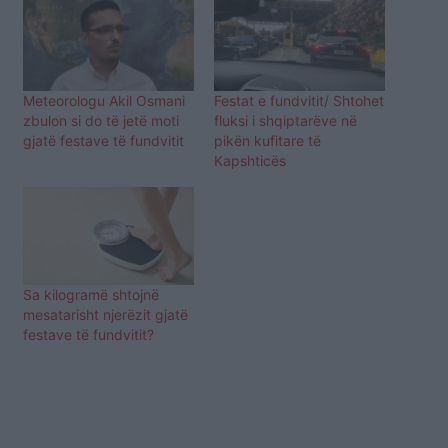
Meteorologu Akil Osmani
Festat e fundvitit/ Shtohet
zbulon si do të jetë moti
fluksi i shqiptarëve në
gjatë festave të fundvitit
pikën kufitare të
Kapshticës
Sa kilogramë shtojnë
mesatarisht njerëzit gjatë
festave të fundvitit?