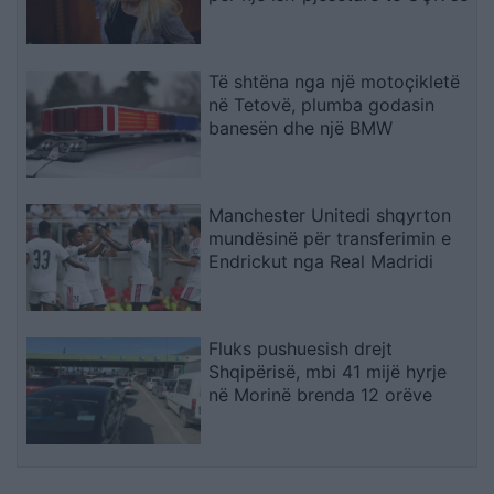
Të shtëna nga një motoçikletë
në Tetovë, plumba godasin
banesën dhe një BMW
Manchester Unitedi shqyrton
mundësinë për transferimin e
Endrickut nga Real Madridi
Fluks pushuesish drejt
Shqipërisë, mbi 41 mijë hyrje
në Morinë brenda 12 orëve