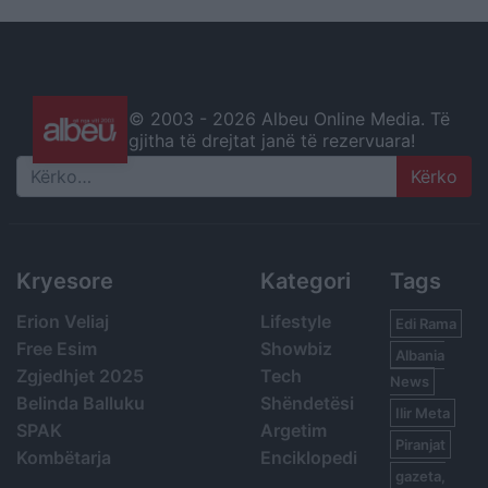
© 2003 -
2026 Albeu Online Media. Të
gjitha të drejtat janë të rezervuara!
Search
Kryesore
Kategori
Tags
Erion Veliaj
Lifestyle
Edi Rama
Free Esim
Showbiz
Albania
Zgjedhjet 2025
Tech
News
Belinda Balluku
Shëndetësi
Ilir Meta
SPAK
Argetim
Piranjat
Kombëtarja
Enciklopedi
gazeta,