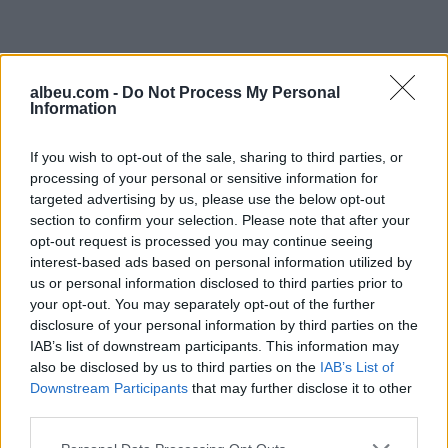
albeu.com -
Do Not Process My Personal
Information
If you wish to opt-out of the sale, sharing to third parties, or
processing of your personal or sensitive information for
targeted advertising by us, please use the below opt-out
section to confirm your selection. Please note that after your
Shtuar
më
11.12.2024 15:05
opt-out request is processed you may continue seeing
interest-based ads based on personal information utilized by
Tags:
,
Festat
fundvit
us or personal information disclosed to third parties prior to
your opt-out. You may separately opt-out of the further
disclosure of your personal information by third parties on the
IAB’s list of downstream participants. This information may
also be disclosed by us to third parties on the
IAB’s List of
Downstream Participants
that may further disclose it to other
third parties.