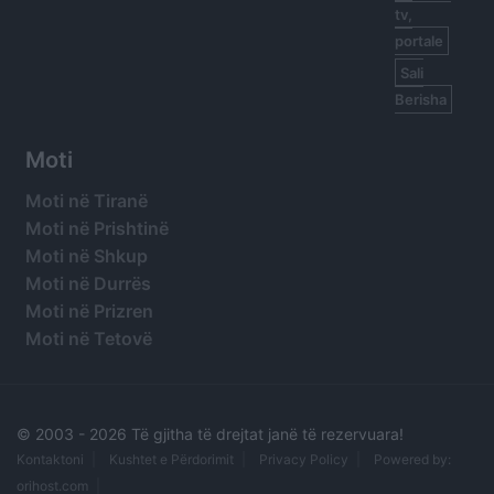
tv,
portale
Sali
Berisha
Moti
Moti në Tiranë
Moti në Prishtinë
Moti në Shkup
Moti në Durrës
Moti në Prizren
Moti në Tetovë
© 2003 -
2026 Të gjitha të drejtat janë të rezervuara!
Kontaktoni
Kushtet e Përdorimit
Privacy Policy
Powered by:
orihost.com