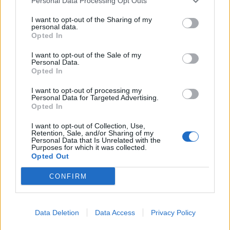
Personal Data Processing Opt Outs
I want to opt-out of the Sharing of my
personal data.
Opted In
I want to opt-out of the Sale of my
Vrasja e 20-vjeçarit në
Zjarri përfshin
Personal Data.
Korçë, banorët: Dëgjuam
Mallakastrën/ Evakuohen
Opted In
një zhurmë dhe dolëm të
disa familje në Koilac,
shihnim çfarë kishte
flakët afrohen pranë
I want to opt-out of processing my
Personal Data for Targeted Advertising.
ndodhur
banesave
Opted In
I want to opt-out of Collection, Use,
Retention, Sale, and/or Sharing of my
Personal Data that Is Unrelated with the
Purposes for which it was collected.
Opted Out
Vrasja e 20-vjeçarit në
Rama: 1.100 gjoba për
CONFIRM
Korçë, zbardhen detajet e
shpejtësi brenda një jave,
konfliktit dhe gjendet një
kamerat e trafikut pritet të
thikë pranë viktimës
nisin së shpejti
Data Deletion
Data Access
Privacy Policy
monitorimin