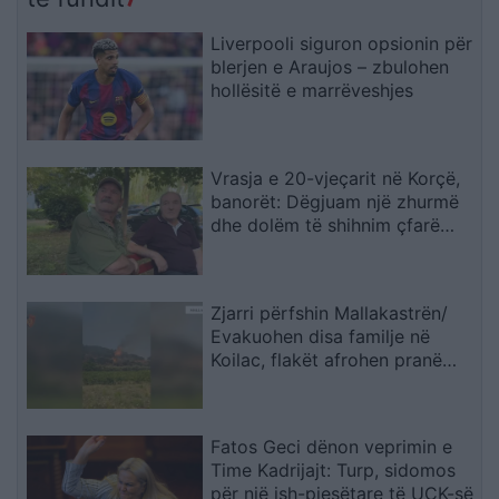
Liverpooli siguron opsionin për
blerjen e Araujos – zbulohen
hollësitë e marrëveshjes
Vrasja e 20-vjeçarit në Korçë,
banorët: Dëgjuam një zhurmë
dhe dolëm të shihnim çfarë
kishte ndodhur
Zjarri përfshin Mallakastrën/
Evakuohen disa familje në
Koilac, flakët afrohen pranë
banesave
Fatos Geci dënon veprimin e
Time Kadrijajt: Turp, sidomos
për një ish-pjesëtare të UÇK-së