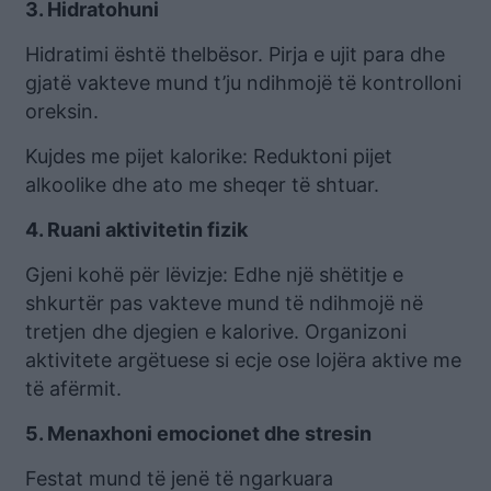
3. Hidratohuni
Hidratimi është thelbësor. Pirja e ujit para dhe
gjatë vakteve mund t’ju ndihmojë të kontrolloni
oreksin.
Kujdes me pijet kalorike: Reduktoni pijet
alkoolike dhe ato me sheqer të shtuar.
4. Ruani aktivitetin fizik
Gjeni kohë për lëvizje: Edhe një shëtitje e
shkurtër pas vakteve mund të ndihmojë në
tretjen dhe djegien e kalorive. Organizoni
aktivitete argëtuese si ecje ose lojëra aktive me
të afërmit.
5. Menaxhoni emocionet dhe stresin
Festat mund të jenë të ngarkuara