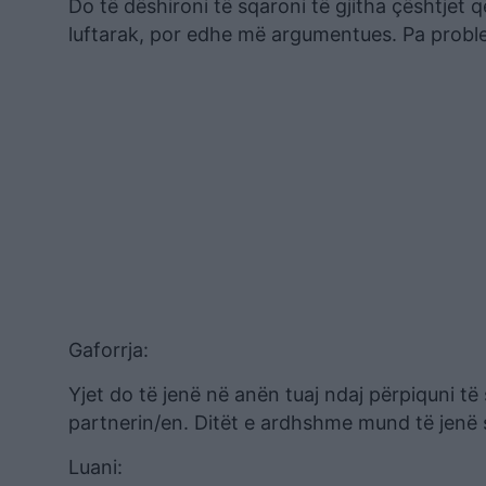
Do të dëshironi të sqaroni të gjitha çështjet 
luftarak, por edhe më argumentues. Pa problem
Gaforrja:
Yjet do të jenë në anën tuaj ndaj përpiquni t
partnerin/en. Ditët e ardhshme mund të jenë
Luani: