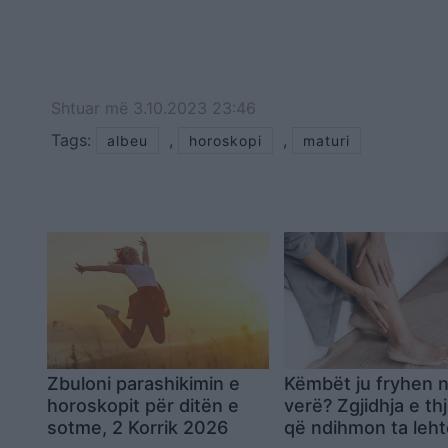
Shtuar
më
3.10.2023 23:46
Tags:
,
,
albeu
horoskopi
maturi
Zbuloni parashikimin e
Këmbët ju fryhen 
horoskopit për ditën e
verë? Zgjidhja e th
sotme, 2 Korrik 2026
që ndihmon ta leht