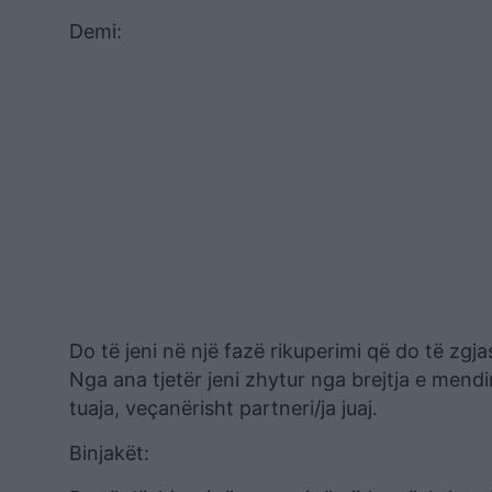
Demi:
Do të jeni në një fazë rikuperimi që do të zgj
Nga ana tjetër jeni zhytur nga brejtja e mend
tuaja, veçanërisht partneri/ja juaj.
Binjakët: