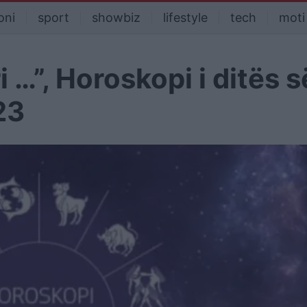
oni
sport
showbiz
lifestyle
tech
moti
…”, Horoskopi i ditës s
23