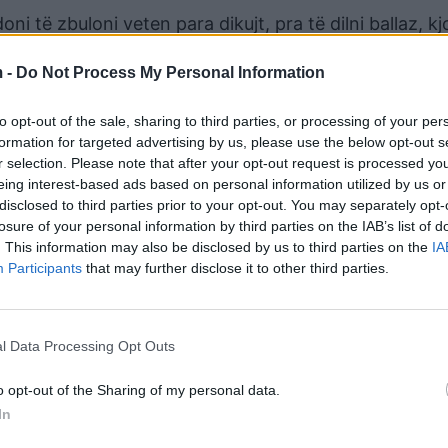
ni të zbuloni veten para dikujt, pra të dilni ballaz, k
rgoheni nga dikush që ju ka lënduar ose tradhtuar.
 -
Do Not Process My Personal Information
to opt-out of the sale, sharing to third parties, or processing of your per
ike, edhe me Hënën disonante. Gjërat po shkojnë mirë
formation for targeted advertising by us, please use the below opt-out s
m apo mosmarrëveshje, gjërat mund të rikuperohen.
r selection. Please note that after your opt-out request is processed y
eing interest-based ads based on personal information utilized by us or
disclosed to third parties prior to your opt-out. You may separately opt-
losure of your personal information by third parties on the IAB’s list of
 të parë të ditës pozitive, më pas disa pengesa, pasdi
. This information may also be disclosed by us to third parties on the
IA
kjo pasdite dhe vazhdoni ta bëni këtë gjatë gjithë j
Participants
that may further disclose it to other third parties.
mendime të dyta për sa i përket marrëdhënieve ndërper
l Data Processing Opt Outs
, si fizikisht ashtu edhe mendërisht.
o opt-out of the Sharing of my personal data.
In