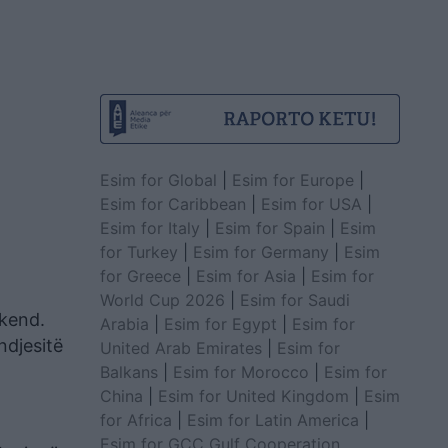
Esim for Global
|
Esim for Europe
|
Esim for Caribbean
|
Esim for USA
|
Esim for Italy
|
Esim for Spain
|
Esim
for Turkey
|
Esim for Germany
|
Esim
for Greece
|
Esim for Asia
|
Esim for
World Cup 2026
|
Esim for Saudi
ikend.
Arabia
|
Esim for Egypt
|
Esim for
ndjesitë
United Arab Emirates
|
Esim for
Balkans
|
Esim for Morocco
|
Esim for
China
|
Esim for United Kingdom
|
Esim
for Africa
|
Esim for Latin America
|
Esim for GCC Gulf Cooperation