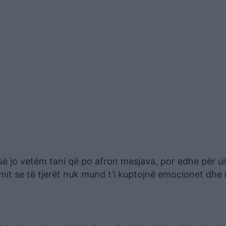
asë jo vetëm tani që po afron mesjava, por edhe për u
imit se të tjerët nuk mund t’i kuptojnë emocionet dhe 