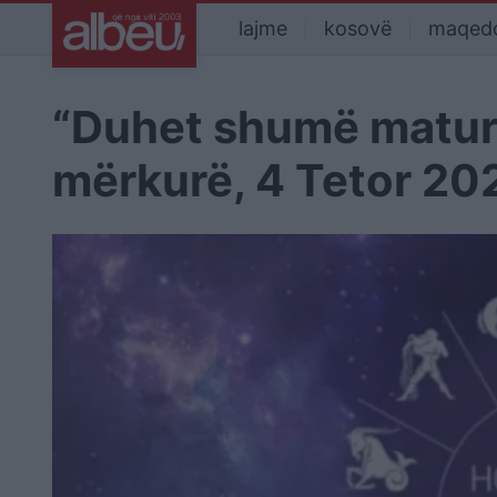
lajme
kosovë
maqed
“Duhet shumë maturi 
mërkurë, 4 Tetor 20