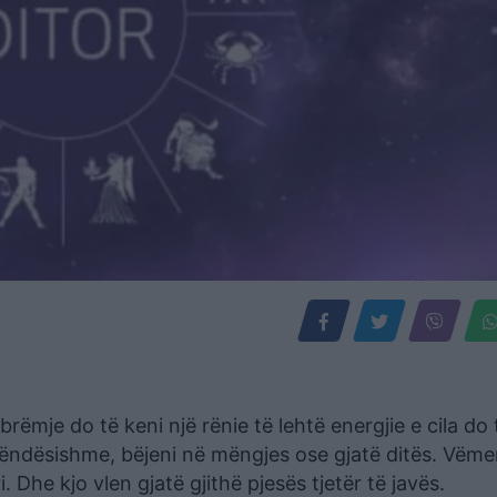
rëmje do të keni një rënie të lehtë energjie e cila do t
 rëndësishme, bëjeni në mëngjes ose gjatë ditës. Vëme
Dhe kjo vlen gjatë gjithë pjesës tjetër të javës.