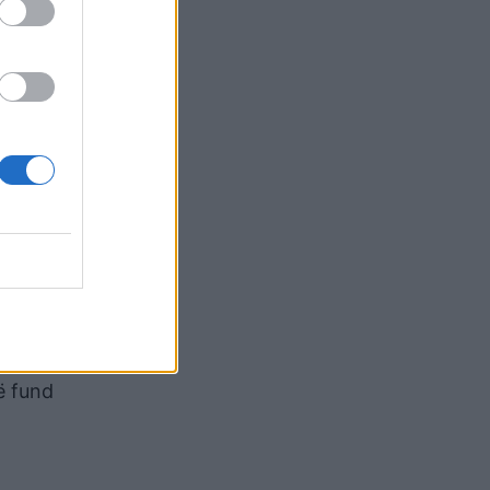
Projekte
që ende
ojuni
ë fund