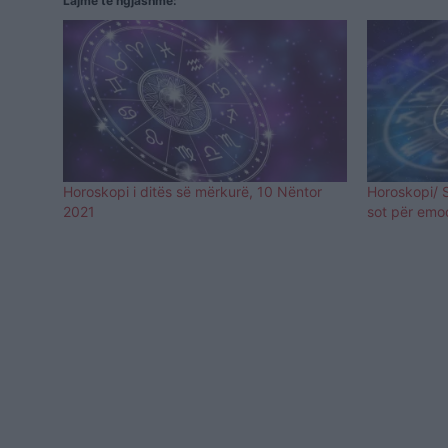
Lajme të ngjashme:
Horoskopi i ditës së mërkurë, 10 Nëntor
Horoskopi/ S
2021
sot për emoc