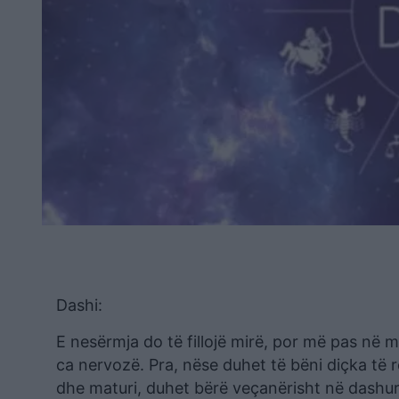
Dashi:
E nesërmja do të fillojë mirë, por më pas në mb
ca nervozë. Pra, nëse duhet të bëni diçka të
dhe maturi, duhet bërë veçanërisht në dashuri. 