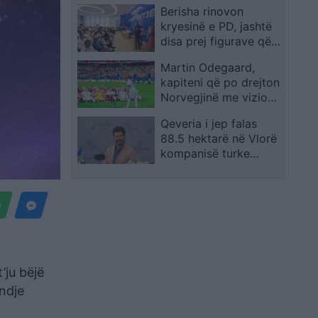
Berisha rinovon
që marrin përgjegjësi
kryesinë e PD, jashtë
disa prej figurave që e
mbështetën në
Martin Odegaard,
Rithemelim
kapiteni që po drejton
Norvegjinë me vizion
në Kupën e Botës
Qeveria i jep falas
88.5 hektarë në Vlorë
kompanisë turke
RAMS Albania
’ju bëjë
ndje