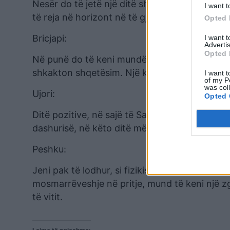
Nesër do të jetë një ditë shumë pozitive për j
I want t
të reja në horizont në të gjitha fushat.
Opted 
Bricjapi:
I want 
Advertis
Opted 
Në punë do të keni mundësi të reja me zhvilli
shkakton shqetësim. Një këshillë për ju: pun
I want t
of my P
was col
Ujori:
Opted 
Ditë pozitive, në sajë të Saturnit i cili do t’
dashurisë, në këto ditë më në fund do të mun
Peshku:
Jeni pak të lodhur, si fizikisht ashtu edhe psi
mosmarrëveshje në pritje, mund të keni një zg
të vitit.