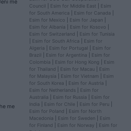
 Jeni më
Council
|
Esim for Middle East
|
Esim
for South America
|
Esim for Canada
|
Esim for Mexico
|
Esim for Japan
|
Esim for Albania
|
Esim for Kosovo
|
Esim for Switzerland
|
Esim for Tunisia
|
Esim for South Africa
|
Esim for
Algeria
|
Esim for Portugal
|
Esim for
Brazil
|
Esim for Argentina
|
Esim for
Colombia
|
Esim for Hong Kong
|
Esim
for Thailand
|
Esim for Macau
|
Esim
for Malaysia
|
Esim for Vietnam
|
Esim
for South Korea
|
Esim for Austria
|
Esim for Netherlands
|
Esim for
Australia
|
Esim for Russia
|
Esim for
India
|
Esim for Chile
|
Esim for Peru
|
dhe me
Esim for Poland
|
Esim for North
Macedonia
|
Esim for Sweden
|
Esim
for Finland
|
Esim for Norway
|
Esim for