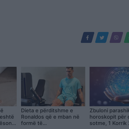
në
Dieta e përditshme e
Zbuloni parashi
jeshtë
Ronaldos që e mban në
horoskopit për 
ësoni
formë të
sotme, 1 Korrik