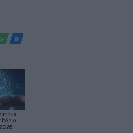
kimin e
ditën e
 2026