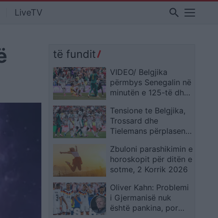
search
LiveTV
ë
të fundit
VIDEO/ Belgjika
përmbys Senegalin në
minutën e 125-të dhe
siguron biletën për në
Tensione te Belgjika,
1/8 e finales
Trossard dhe
Tielemans përplasen
gjatë sfidës
Zbuloni parashikimin e
horoskopit për ditën e
sotme, 2 Korrik 2026
Oliver Kahn: Problemi
i Gjermanisë nuk
është pankina, por
mungesa e figurave