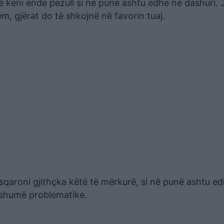
që keni ende pezull si në punë ashtu edhe në dashuri.
, gjërat do të shkojnë në favorin tuaj.
ë sqaroni gjithçka këtë të mërkurë, si në punë ashtu e
 shumë problematike.