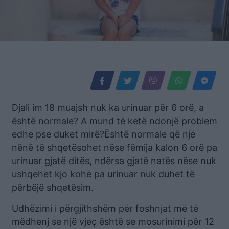
Djali im 18 muajsh nuk ka urinuar për 6 orë, a
është normale? A mund të ketë ndonjë problem
edhe pse duket mirë?Është normale që një
nënë të shqetësohet nëse fëmija kalon 6 orë pa
urinuar gjatë ditës, ndërsa gjatë natës nëse nuk
ushqehet kjo kohë pa urinuar nuk duhet të
përbëjë shqetësim.
Udhëzimi i përgjithshëm për foshnjat më të
mëdhenj se një vjeç është se mosurinimi për 12