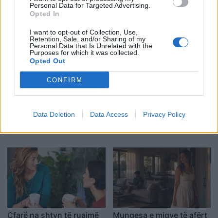
Gusht 2026/ Zbuloni
butonin e ashensorit edhe
Personal Data for Targeted Advertising.
shenjat më me fat për
pasi ndizet? Psikologjia e
Opted In
ditën e sotme
shpjegon këtë zakon
I want to opt-out of Collection, Use,
Retention, Sale, and/or Sharing of my
Personal Data that Is Unrelated with the
Purposes for which it was collected.
Opted Out
CONFIRM
Një javë me të panjohur:
Njihni një person që e
shtatë bisedat që i
kthen çdo bisedë te vetja?
Data Deletion
Data Access
Privacy Policy
ndryshuan mënyrën si i
Ja çfarë mund të fshihet
shihte njerëzit
pas kësaj sjelljeje
Çfarë na shtyn të ruajmë
Mungesa e miqve të afërt