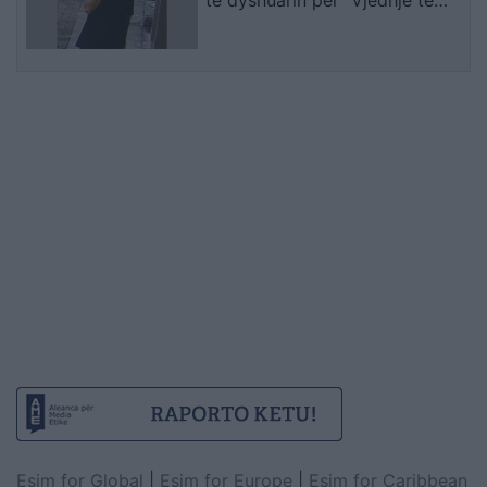
të dyshuarin për “Vjedhje të
rëndë
Esim for Global
|
Esim for Europe
|
Esim for Caribbean