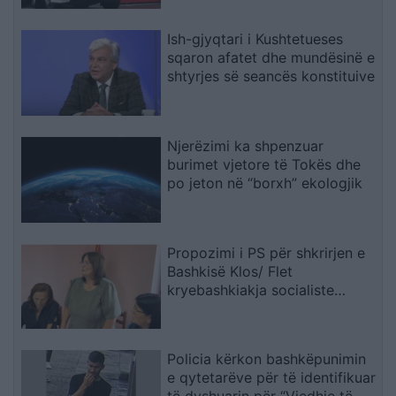
Ish-gjyqtari i Kushtetueses
sqaron afatet dhe mundësinë e
shtyrjes së seancës konstituive
Njerëzimi ka shpenzuar
burimet vjetore të Tokës dhe
po jeton në “borxh” ekologjik
Propozimi i PS për shkrirjen e
Bashkisë Klos/ Flet
kryebashkiakja socialiste
Valbona Kola: Jam shërbëtore
e popullit, karrigia është e
përkohshme, nëse qytetarët
Policia kërkon bashkëpunimin
janë kundër, unë jam me ta
e qytetarëve për të identifikuar
(VIDEO)