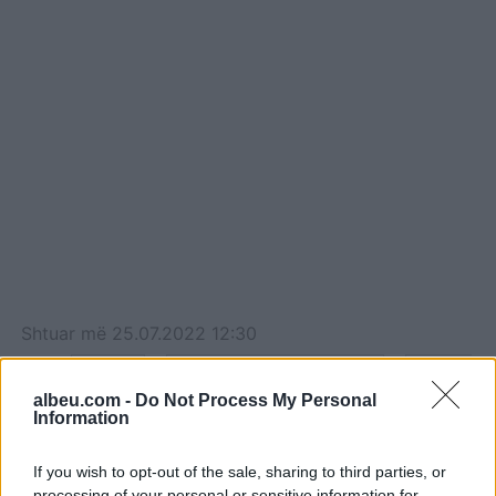
Shtuar
më
25.07.2022 12:30
Tags:
,
,
femije
sa here urinojne femijet
urinimi
te femijet
albeu.com -
Do Not Process My Personal
Information
If you wish to opt-out of the sale, sharing to third parties, or
processing of your personal or sensitive information for