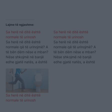
Lajme të ngjashme:
Sa herë në ditë është
Sa herë në ditë është
normale të urinosh
normale të urinosh
Sa herë në ditë është
Sa herë në ditë është
normale që të urinojmë? A
normale që të urinojmë? A
të bën dëm nëse e mban?
të bën dëm nëse e mban?
Nëse shkojmë në banjë
Nëse shkojmë në banjë
edhe gjatë natës, a është
edhe gjatë natës, a është
kjo një shenjë që duhet të
kjo një shenjë që duhet të
na shqetësojë? Përgjigjen
na shqetësojë? Përgjigjen
e gjeni duke lexuar
e gjeni duke lexuar
artikullin e mëposhtëm.
artikullin e mëposhtëm.
Për specialistët,
Për specialistët,
normalisht një i rritur
normalisht një i rritur
Sa herë në ditë është
urinon tre deri…
urinon tre deri…
normale të urinosh