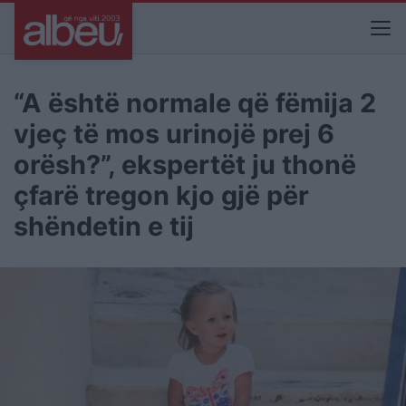
“A është normale që fëmija 2
vjeç të mos urinojë prej 6
orësh?”, ekspertët ju thonë
çfarë tregon kjo gjë për
shëndetin e tij