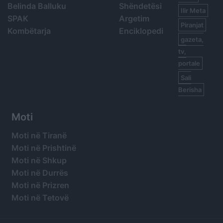
Belinda Balluku
Shëndetësi
Ilir Meta
SPAK
Argetim
Piranjat
Kombëtarja
Enciklopedi
gazeta,
tv,
portale
Sali
Berisha
Moti
Moti në Tiranë
Moti në Prishtinë
Moti në Shkup
Moti në Durrës
Moti në Prizren
Moti në Tetovë