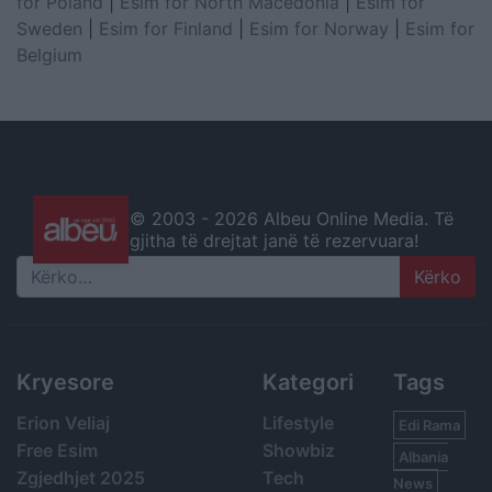
for Poland
|
Esim for North Macedonia
|
Esim for
Sweden
|
Esim for Finland
|
Esim for Norway
|
Esim for
Belgium
© 2003 -
2026 Albeu Online Media. Të
gjitha të drejtat janë të rezervuara!
Search
Kryesore
Kategori
Tags
Erion Veliaj
Lifestyle
Edi Rama
Free Esim
Showbiz
Albania
Zgjedhjet 2025
Tech
News