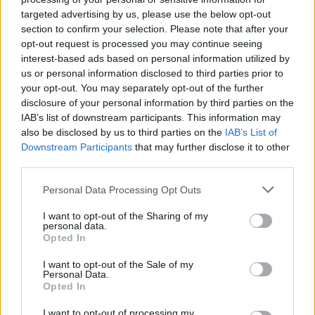
targeted advertising by us, please use the below opt-out
section to confirm your selection. Please note that after your
opt-out request is processed you may continue seeing
interest-based ads based on personal information utilized by
us or personal information disclosed to third parties prior to
your opt-out. You may separately opt-out of the further
disclosure of your personal information by third parties on the
IAB’s list of downstream participants. This information may
also be disclosed by us to third parties on the
IAB’s List of
Alec dhe Hilaria Baldwin:
Pensioni nuk është vetëm
Downstream Participants
that may further disclose it to other
shtatë fëmijë, dashuri dhe
çlirim nga puna: çfarë
third parties.
qëndresë përballë viteve
ndryshon vërtet në jetën
të vështira
e përditshme
Personal Data Processing Opt Outs
I want to opt-out of the Sharing of my
personal data.
Opted In
I want to opt-out of the Sale of my
Personal Data.
Opted In
Parashikimi i yjeve, 6
Pse e prekim vazhdimisht
I want to opt-out of processing my