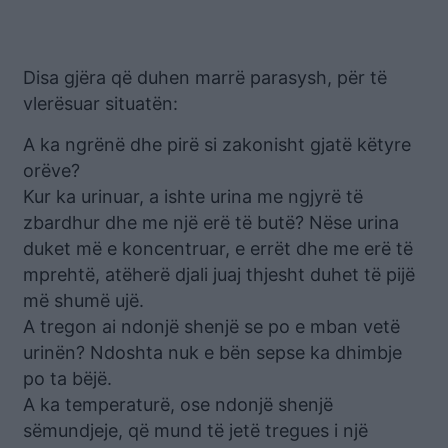
Disa gjëra që duhen marrë parasysh, për të
vlerësuar situatën:
A ka ngrënë dhe pirë si zakonisht gjatë këtyre
orëve?
Kur ka urinuar, a ishte urina me ngjyrë të
zbardhur dhe me një erë të butë? Nëse urina
duket më e koncentruar, e errët dhe me erë të
mprehtë, atëherë djali juaj thjesht duhet të pijë
më shumë ujë.
A tregon ai ndonjë shenjë se po e mban vetë
urinën? Ndoshta nuk e bën sepse ka dhimbje
po ta bëjë.
A ka temperaturë, ose ndonjë shenjë
sëmundjeje, që mund të jetë tregues i një