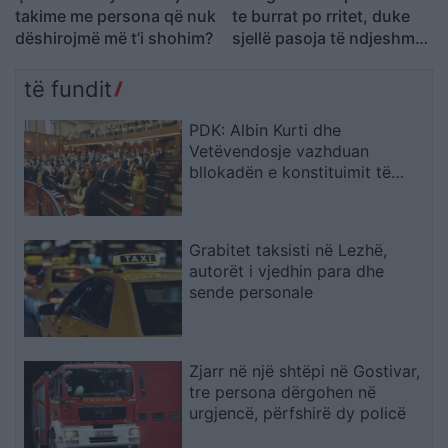
takime me persona që nuk
te burrat po rritet, duke
dëshirojmë më t’i shohim?
sjellë pasoja të ndjeshme
në martesë dhe lidhje
të fundit
PDK: Albin Kurti dhe
Vetëvendosje vazhduan
bllokadën e konstituimit të
Kuvendit
Grabitet taksisti në Lezhë,
autorët i vjedhin para dhe
sende personale
Zjarr në një shtëpi në Gostivar,
tre persona dërgohen në
urgjencë, përfshirë dy policë