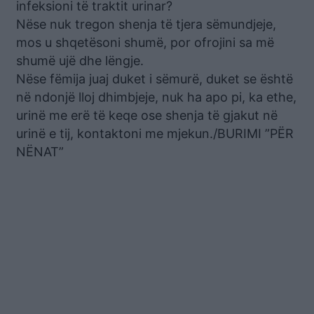
infeksioni të traktit urinar?
Nëse nuk tregon shenja të tjera sëmundjeje,
mos u shqetësoni shumë, por ofrojini sa më
shumë ujë dhe lëngje.
Nëse fëmija juaj duket i sëmurë, duket se është
në ndonjë lloj dhimbjeje, nuk ha apo pi, ka ethe,
urinë me erë të keqe ose shenja të gjakut në
urinë e tij, kontaktoni me mjekun./BURIMI ”PËR
NËNAT”