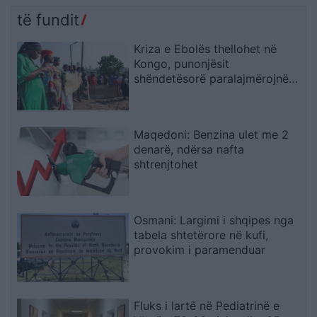
të fundit
Kriza e Ebolës thellohet në
Kongo, punonjësit
shëndetësorë paralajmërojnë
bojkot për pagat e
prapambetura
Maqedoni: Benzina ulet me 2
denarë, ndërsa nafta
shtrenjtohet
Osmani: Largimi i shqipes nga
tabela shtetërore në kufi,
provokim i paramenduar
Fluks i lartë në Pediatrinë e