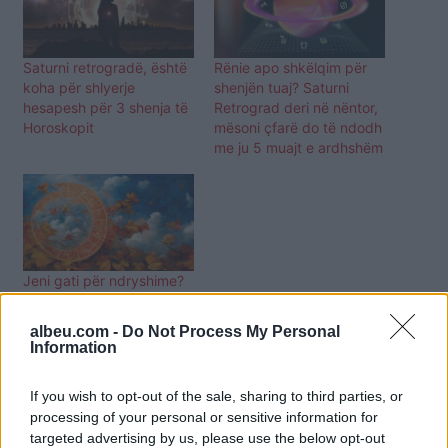
Saturni retrogradë, është
Rënie apo shkëlqim për
koha për shlyerje
shenjën tuaj? Saturni
hesapesh për 3 shenja të
Retrograd deri në nëntor,
Horoskopit
mësoni çfarë do të ndodh
me ju 5 muajt e ardhshëm
Jeni gati për ndryshime?
Astrologët tregojnë datën
më të rëndësishme të
albeu.com -
Do Not Process My Personal
muajit nëntor
Information
If you wish to opt-out of the sale, sharing to third parties, or
processing of your personal or sensitive information for
targeted advertising by us, please use the below opt-out