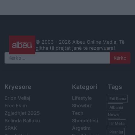
© 2003 -
2026 Albeu Online Media. Të
gjitha të drejtat janë të rezervuara!
Search
Kryesore
Kategori
Tags
Erion Veliaj
Lifestyle
Edi Rama
Free Esim
Showbiz
Albania
Zgjedhjet 2025
Tech
News
Belinda Balluku
Shëndetësi
Ilir Meta
SPAK
Argetim
Piranjat