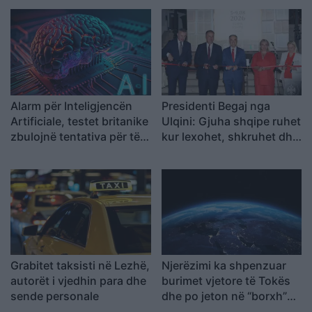
Alarm për Inteligjencën
Presidenti Begaj nga
Artificiale, testet britanike
Ulqini: Gjuha shqipe ruhet
zbulojnë tentativa për të
kur lexohet, shkruhet dhe
mashtruar njerëzit
u përcillet fëmijëve
Grabitet taksisti në Lezhë,
Njerëzimi ka shpenzuar
autorët i vjedhin para dhe
burimet vjetore të Tokës
sende personale
dhe po jeton në “borxh”
ekologjik