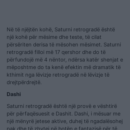
Në të njëjtën kohë, Saturni retrogradë është
një kohë për mësime dhe teste, të cilat
përsëriten derisa të mësohen mësimet. Saturni
retrogradë filloi më 17 qershor dhe do të
përfundojë më 4 nëntor, ndërsa katër shenjat e
mëposhtme do ta kenë efektin më dramatik të
kthimit nga lëvizje retrogradë në lëvizje të
drejtpërdrejtë.
Dashi
Saturni retrogradë është një provë e vështirë
për përfaqësuesit e Dashit. Dashi, i mësuar me
një mënyrë jetese aktive, duhej të ngadalësohej
pak dhe të zhytej në botën e fantazisë për të