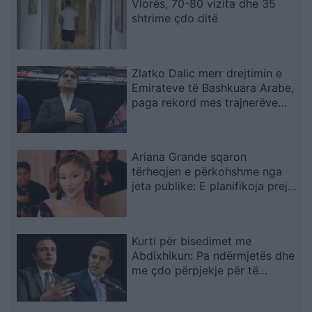
Vlorës, 70-80 vizita dhe 35
shtrime çdo ditë
Zlatko Dalic merr drejtimin e
Emirateve të Bashkuara Arabe,
paga rekord mes trajnerëve
kroatë
Ariana Grande sqaron
tërheqjen e përkohshme nga
jeta publike: E planifikoja prej
kohësh
Kurti për bisedimet me
Abdixhikun: Pa ndërmjetës dhe
me çdo përpjekje për të
evituar zgjedhjet e reja