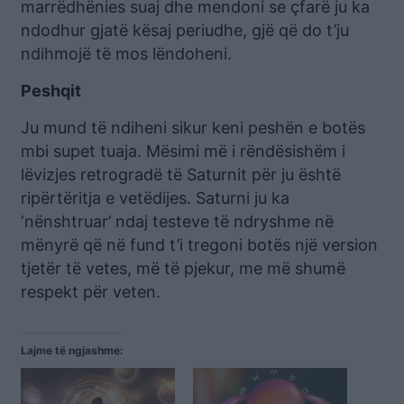
marrëdhënies suaj dhe mendoni se çfarë ju ka
ndodhur gjatë kësaj periudhe, gjë që do t’ju
ndihmojë të mos lëndoheni.
Peshqit
Ju mund të ndiheni sikur keni peshën e botës
mbi supet tuaja. Mësimi më i rëndësishëm i
lëvizjes retrogradë të Saturnit për ju është
ripërtëritja e vetëdijes. Saturni ju ka
‘nënshtruar’ ndaj testeve të ndryshme në
mënyrë që në fund t’i tregoni botës një version
tjetër të vetes, më të pjekur, me më shumë
respekt për veten.
Lajme të ngjashme: