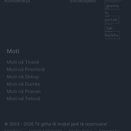
Kombëtarja
Enciklopedi
gazeta,
tv,
portale
Sali
Berisha
Moti
Moti në Tiranë
Moti në Prishtinë
Moti në Shkup
Moti në Durrës
Moti në Prizren
Moti në Tetovë
© 2003 -
2026 Të gjitha të drejtat janë të rezervuara!
Kontaktoni
Kushtet e Përdorimit
Privacy Policy
Powered by: