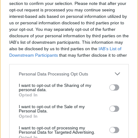
section to confirm your selection. Please note that after your
opt-out request is processed you may continue seeing
interest-based ads based on personal information utilized by
us or personal information disclosed to third parties prior to
your opt-out. You may separately opt-out of the further
disclosure of your personal information by third parties on the
IAB’s list of downstream participants. This information may
also be disclosed by us to third parties on the
IAB’s List of
Downstream Participants
that may further disclose it to other
third parties.
Shtuar
më
1.11.2023 21:53
Personal Data Processing Opt Outs
Tags:
,
Saturnit retrogradë
Saturnit retrogradë 4
I want to opt-out of the Sharing of my
personal data.
,
nentor
Saturnit retrogradë horoskopi
Opted In
I want to opt-out of the Sale of my
Personal Data.
Opted In
I want to opt-out of processing my
Personal Data for Targeted Advertising.
Opted In