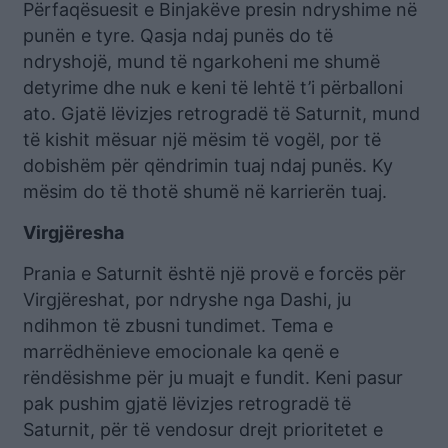
Përfaqësuesit e Binjakëve presin ndryshime në
punën e tyre. Qasja ndaj punës do të
ndryshojë, mund të ngarkoheni me shumë
detyrime dhe nuk e keni të lehtë t’i përballoni
ato. Gjatë lëvizjes retrogradë të Saturnit, mund
të kishit mësuar një mësim të vogël, por të
dobishëm për qëndrimin tuaj ndaj punës. Ky
mësim do të thotë shumë në karrierën tuaj.
Virgjëresha
Prania e Saturnit është një provë e forcës për
Virgjëreshat, por ndryshe nga Dashi, ju
ndihmon të zbusni tundimet. Tema e
marrëdhënieve emocionale ka qenë e
rëndësishme për ju muajt e fundit. Keni pasur
pak pushim gjatë lëvizjes retrogradë të
Saturnit, për të vendosur drejt prioritetet e