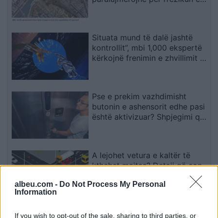
dezinformimit
Situata mund të dalë jashtë
kontrollit”, mbi 1,000 ekspertë
kërkojnë frenimin e zhvillimit të
IA-së
Pse e prekim vazhdimisht
butonin e ashensorit edhe pasi
është aktivizuar? Shpjegimi që
jep psikologjia
A lejohet vetura e kaltër të
kthehet majtas? Detaji që çon
shumicën në gabim
albeu.com -
Do Not Process My Personal
Information
Nga kujdestari i shkollës te
If you wish to opt-out of the sale, sharing to third parties, or