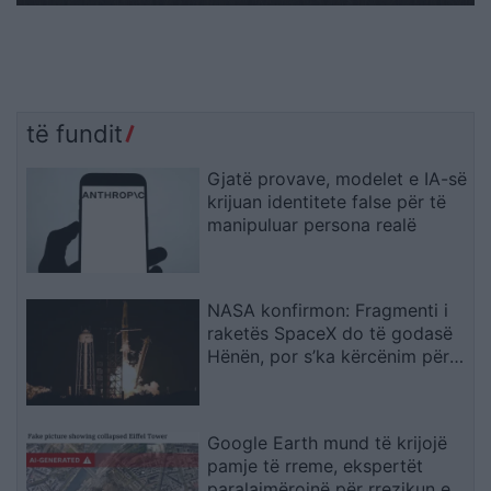
të fundit
Gjatë provave, modelet e IA-së
krijuan identitete false për të
manipuluar persona realë
NASA konfirmon: Fragmenti i
raketës SpaceX do të godasë
Hënën, por s’ka kërcënim për
Tokën
Google Earth mund të krijojë
pamje të rreme, ekspertët
paralajmërojnë për rrezikun e