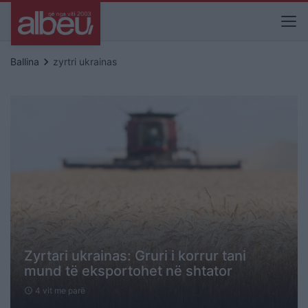
keyboard_arrow_right
Ballina
zyrtri ukrainas
Zyrtari ukrainas: Gruri i korrur tani
mund të eksportohet në shtator
4 vit me parë
schedule