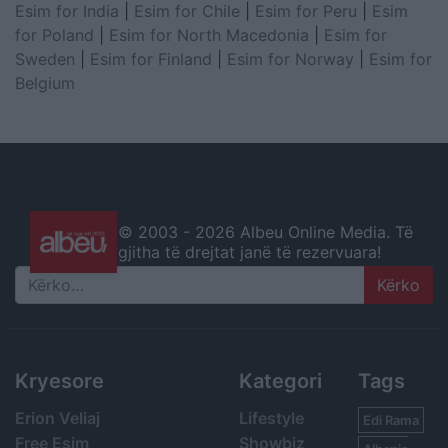
Esim for India
|
Esim for Chile
|
Esim for Peru
|
Esim
for Poland
|
Esim for North Macedonia
|
Esim for
Sweden
|
Esim for Finland
|
Esim for Norway
|
Esim for
Belgium
© 2003 -
2026 Albeu Online Media. Të
gjitha të drejtat janë të rezervuara!
Search
Kryesore
Kategori
Tags
Erion Veliaj
Lifestyle
Edi Rama
Free Esim
Showbiz