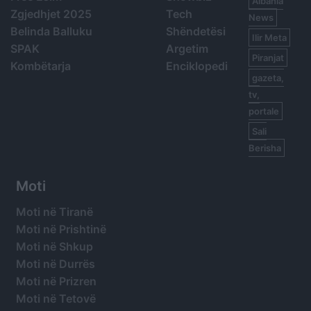
Albania
Zgjedhjet 2025
Tech
News
Belinda Balluku
Shëndetësi
Ilir Meta
SPAK
Argetim
Piranjat
Kombëtarja
Enciklopedi
gazeta,
tv,
portale
Sali
Berisha
Moti
Moti në Tiranë
Moti në Prishtinë
Moti në Shkup
Moti në Durrës
Moti në Prizren
Moti në Tetovë